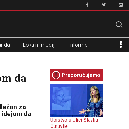
anda
Lokalni mediji
Informer
jom da
Preporučujemo
dležan za
n idejom da
Ubistvo u Ulici Slavka
Ćuruvije