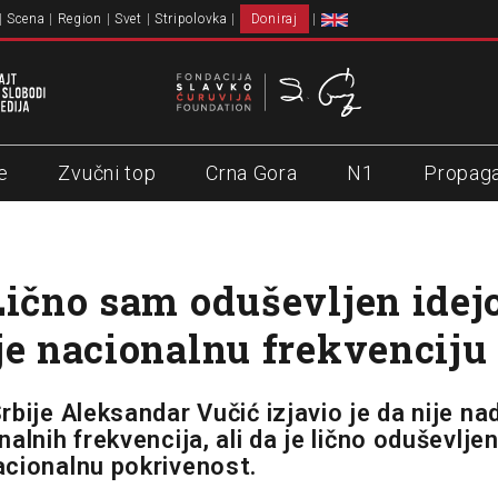
Scena
Region
Svet
Stripolovka
Doniraj
e
Zvučni top
Crna Gora
N1
Propag
Lično sam oduševljen ide
je nacionalnu frekvenciju
bije Aleksandar Vučić izjavio je da nije na
alnih frekvencija, ali da je lično oduševlje
cionalnu pokrivenost.