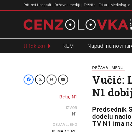
Pritisci i napadi
Država i mediji
Tržište
Etika
Mediologija
REM
Napadi na novinar
U fokusu
Slavko Ćuruvija
DRŽAVA I MEDIJI
Vučić: 
N1 dobi
Beta, N1
IZVOR
Predsednik Sr
N1
dodelu nacion
TV N1 ima na
OBJAVLJENO
05. MAR 2020.