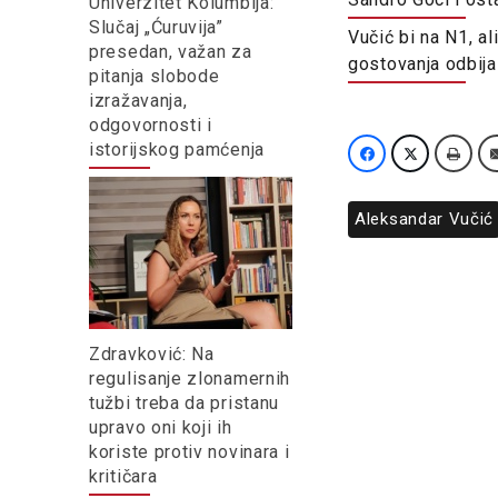
Univerzitet Kolumbija:
Slučaj „Ćuruvija”
Vučić bi na N1, a
presedan, važan za
gostovanja odbija
pitanja slobode
izražavanja,
odgovornosti i
istorijskog pamćenja
Aleksandar Vučić
Zdravković: Na
regulisanje zlonamernih
tužbi treba da pristanu
upravo oni koji ih
koriste protiv novinara i
kritičara