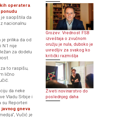
kih operatera
.
a
ponudu
 je saopštila da
uz nacionalnu
Grozev: Vrednost FSB
izveštaja o zvučnom
la je prilika da od
oružju je nula, duboko je
i N1 nije
uvredljiv za svakog ko
dležan za dodelu
kritički razmišlja
nost.
 za to raspišu,
am lično
učić.
aciju da neke
Živeti novinarstvo do
ve Vladu Srbije i
poslednjeg daha
a su Reporteri
e javnog gneva
edija“, Vučić je