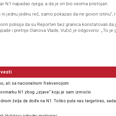
nar N1 napadao njega, a da je on bio veoma pristojan.
ni jednu jedinu reč, samo pokazao da ne govori istinu“, r
rin polisija da su Reporteri bez granica konstatovali da 
pade i pretnje članova Vlade, Vučić je odgovorio: „To je g
vesti
o, ali sa nacionalnom frekvencijom
ovinarku N1 zbog „izjave“ koju je sam izmislio
dnom želja da dođe na N1: Toliko puta nas targetirao, sa
li Vučićevi odsutni protivnici