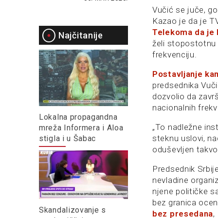
Vučić se juče, g
Kazao je da je TV
Telekoma da je 
Najčitanije
želi stopostotnu 
frekvenciju.
Postavljanje k
predsednika Vuči
dozvolio da završ
nacionalnih frekv
Lokalna propagandna
„To nadležne inst
mreža Informera i Aloa
steknu uslovi, na
stigla i u Šabac
oduševljen takvom
Predsednik Srbije
nevladine organiz
njene političke s
bez granica oceni
Skandalizovanje s
bez presedana
,