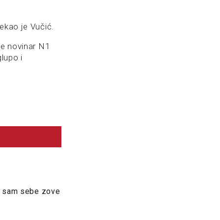
ekao je Vučić.
je novinar N1
lupo i
da sam sebe zove