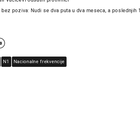
li bez poziva: Nudi se dva puta u dva meseca, a poslednjih
N1
Nacionalne frekvencije