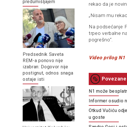
predumišljajem
rekao da je novi
„Nisam mu rekao 
Na podsećanje Fo
trpeo verbalne na
pogrešno“.
Predsednik Saveta
Video prilog N1
REM-a ponovo nije
izabran: Dogovor nije
postignut, odnos snaga
Povezane 
ostaje isti
N1 može besplatn
Informer osudio n
Otkud Vučiću odje
u goste
Sandro Goci i osta