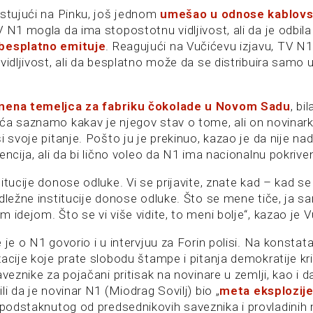
ostujući na Pinku, još jednom
umešao u odnose kablovs
 N1 mogla da ima stopostotnu vidljivost, ali da je odbil
besplatno emituje
. Reagujući na Vučićevu izjavu, TV N1
vidljivost, ali da besplatno može da se distribuira samo 
amena temeljca za fabriku čokolade u Novom Sadu
, bi
ća saznamo kakav je njegov stav o tome, ali on novinark
i svoje pitanje. Pošto ju je prekinuo, kazao je da nije na
encija, ali da bi lično voleo da N1 ima nacionalnu pokrive
itucije donose odluke. Vi se prijavite, znate kad – kad se
dležne institucije donose odluke. Što se mene tiče, ja s
 idejom. Što se vi više vidite, to meni bolje“, kazao je V
 je o N1 govorio i u intervjuu za Forin polisi. Na konstat
acije koje prate slobodu štampe i pitanja demokratije kri
aveznike za pojačani pritisak na novinare u zemlji, kao i d
li da je novinar N1 (Miodrag Sovilj) bio „
meta eksplozij
 podstaknutog od predsednikovih saveznika i provladinih m