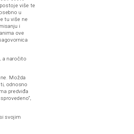
 postoje više te
posebno u
e tu više ne
misanju i
đanima ove
 sagovornica
, a naročito
ene. Možda
ti, odnosno
ima predviđa
t sprovedeno“,
osi svojim