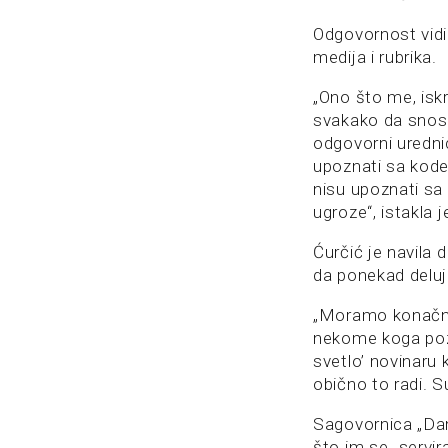
Odgovornost vidi
medija i rubrika.
„Ono što me, iskre
svakako da snose
odgovorni urednic
upoznati sa kode
nisu upoznati sa
ugroze“, istakla j
Ćurčić je navila 
da ponekad deluj
„Moramo konačno 
nekome koga pozn
svetlo’ novinaru 
obično to radi. S
Sagovornica „Dana
što im se „servira