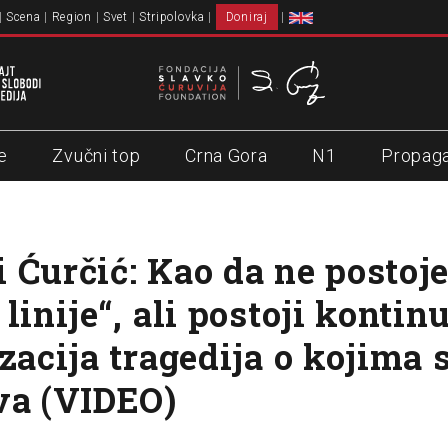
Scena
Region
Svet
Stripolovka
Doniraj
e
Zvučni top
Crna Gora
N1
Propag
 Ćurčić: Kao da ne postoj
linije“, ali postoji kontin
zacija tragedija o kojima 
va (VIDEO)