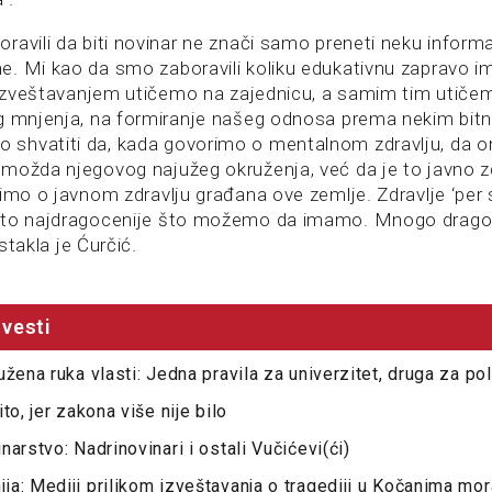
avili da biti novinar ne znači samo preneti neku informac
. Mi kao da smo zaboravili koliku edukativnu zapravo 
m izveštavanjem utičemo na zajednicu, a samim tim utičem
g mnjenja, na formiranje našeg odnosa prema nekim bit
hvatiti da, kada govorimo o mentalnom zdravlju, da ono
možda njegovog najužeg okruženja, već da je to javno 
imo o javnom zdravlju građana ove zemlje. Zdravlje ‘per se
što najdragocenije što možemo da imamo. Mnogo drago
istakla je Ćurčić.
vesti
žena ruka vlasti: Jedna pravila za univerzitet, druga za pol
to, jer zakona više nije bilo
arstvo: Nadrinovinari i ostali Vučićevi(ći)
a: Mediji prilikom izveštavanja o tragediji u Kočanima mor