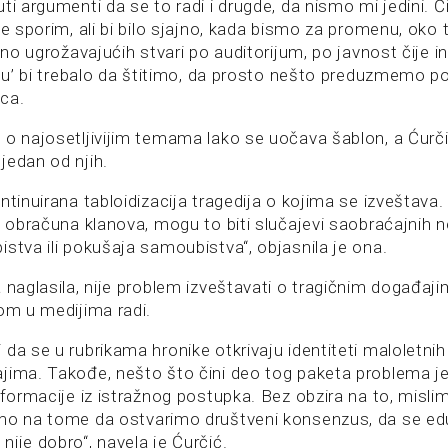
ti argumenti da se to radi i drugde, da nismo mi jedini. Či
ne sporim, ali bi bilo sjajno, kada bismo za promenu, oko 
alno ugrožavajućih stvari po auditorijum, po javnost čije 
ltu’ bi trebalo da štitimo, da prosto nešto preduzmemo po
ca.
 o najosetljivijim temama lako se uočava šablon, a Ćurčić
jedan od njih.
ntinuirana tabloidizacija tragedija o kojima se izveštava.
, obračuna klanova, mogu to biti slučajevi saobraćajnih 
stva ili pokušaja samoubistva“, objasnila je ona.
 naglasila, nije problem izveštavati o tragičnim događaji
nom u medijima radi.
da se u rubrikama hronike otkrivaju identiteti maloletni
jima. Takođe, nešto što čini deo tog paketa problema je
nformacije iz istražnog postupka. Bez obzira na to, misl
mo na tome da ostvarimo društveni konsenzus, da se ed
ije dobro“, navela je Ćurčić.