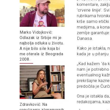
komentare, zaklju
‘crvene linije’.
rubrikama hronike
krše samo etički 
medijima, a kona
Marko Vidojković:
zemlje garantuje
Odlazak iz Srbije mi je
Danasa.
najbolja odluka u životu.
Kako je istakla, 
A nije bilo sile koja bi
kada je u pitanju
me oterala iz Beograda
2008.
„Kad kažem ‘da 
nam je potrebno
eventualnog kažn
prekršajne kazne 
predočila je Ćurč
Ona je istakla da
redakcijama, kaz
Zdravković: Na
regulisanje zlonamernih