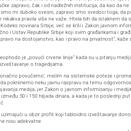
čke zapravo, čak i od nadležnih institucija, da kao da ne
 Svi smo mi duboko svesni, zapravo smo svedoci toga, da 
 nikakva pravila više ne važe. Htela bih da istaknem da s
Kodeks novinara Srbije, već se krši i Zakon javnom infor
čno i Ustav Republike Srbije koji svim građankama i gra
 pravo na dostojanstvo, kao i pravo na privatnost“, kaže
neophodo je „povući crvene linije“ kada su u pitanju mediji
 izveštavanje o tragedijama.
konačno povučemo’, mislim na sistemske poteze i prom
 da pokrenemo neku javnu raspravu na temu odgovornos
javanja medija, jer Zakon o javnom informisanju i medij
između 50 i 150 hiljada dinara, a kada je to poslednji pu
ić.
, uzimajući u obzir profit koji tabloidno izveštavanje don
ne nisu adekvatne.