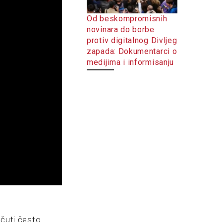
Od beskompromisnih
novinara do borbe
protiv digitalnog Divljeg
zapada: Dokumentarci o
medijima i informisanju
 čuti često