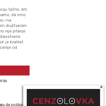
iju tačno, biti
imamo, da smo
o i na
nim društvenim
 nije pitanje
zdravstveno
’ je kvalitet
cenije od
iciju
aju da poštuju