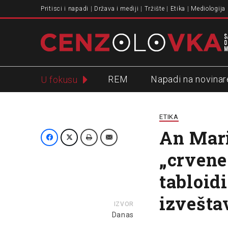
Pritisci i napadi
Država i mediji
Tržište
Etika
Mediologija
REM
Napadi na novinar
U fokusu
Slavko Ćuruvija
ETIKA
An Mari
„crvene 
tabloidi
izvešta
IZVOR
Danas