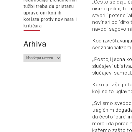
„Često se daju ču
tužbi treba da pristanu
nismo jedini, to 
upravo oni koji ih
stvari i potencij
koriste protiv novinara i
novinari po ‘difo
kritičara
navodi sagovorni
Kod izveštavanja
Arhiva
senzacionalizam 
Arhiva
„Postoji jedna ko
slučajevi ubistva
slučajevi samoubi
Kako je više puta
koji se to uglav
„Svi smo svedoci 
tragičnim događa
da često ‘cure’ i
morali da poradi
kažemo zašto to n