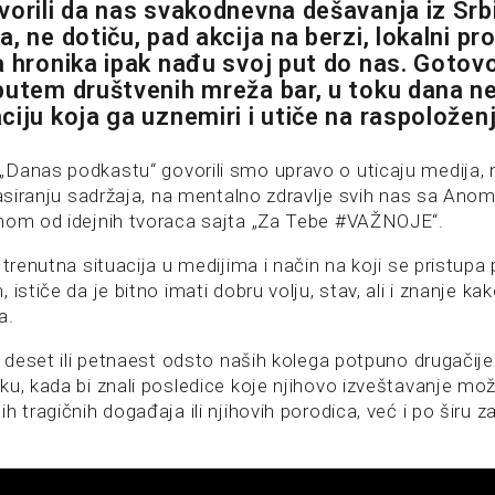
orili da nas svakodnevna dešavanja iz Srbije
, ne dotiču, pad akcija na berzi, lokalni pro
a hronika ipak nađu svoj put do nas. Goto
putem društvenih mreža bar, u toku dana ne
ciju koja ga uznemiri i utiče na raspoloženj
Danas podkastu“ govorili smo upravo o uticaju medija, 
lasiranju sadržaja, na mentalno zdravlje svih nas sa Anom
nom od idejnih tvoraca sajta „Za Tebe #VAŽNOJE“.
 trenutna situacija u medijima i način na koji se pristup
ističe da je bitno imati dobru volju, stav, ali i znanje kak
a.
r deset ili petnaest odsto naših kolega potpuno drugačije
u, kada bi znali posledice koje njihovo izveštavanje mož
h tragičnih događaja ili njihovih porodica, već i po širu za