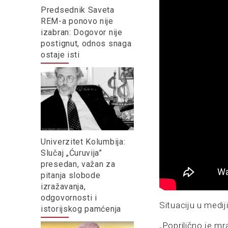
Predsednik Saveta
REM-a ponovo nije
izabran: Dogovor nije
postignut, odnos snaga
ostaje isti
Univerzitet Kolumbija:
Slučaj „Ćuruvija”
presedan, važan za
pitanja slobode
izražavanja,
odgovornosti i
Situaciju u medij
istorijskog pamćenja
„Poprilično je mr