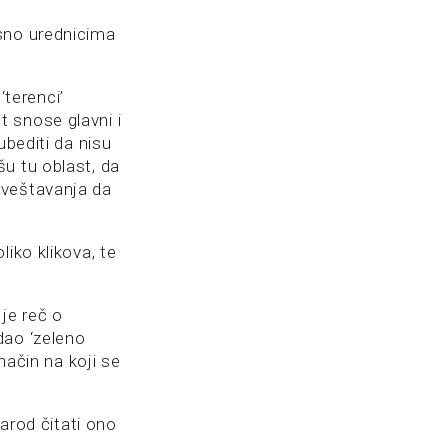
osno urednicima
‘terenci’
 snose glavni i
ubediti da nisu
u tu oblast, da
zveštavanja da
iko klikova, te
je reč o
dao ‘zeleno
način na koji se
narod čitati ono