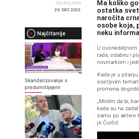
Ma koliko gov
OBJAVLJENO
ostatka sveta
29. DEC 2022.
naročita crn
osobe koja, 
neku informa
Najčitanije
U ovonedeljnom „
rada, odabiru i p
novinarkom i jed
Kada je u pitanju
Skandalizovanje s
osetljivim temam, 
predumišljajem
promena dogodil
„Mislim da bi, ba
kada su na zadatk
samo po aktere ti
je Ćurčić.