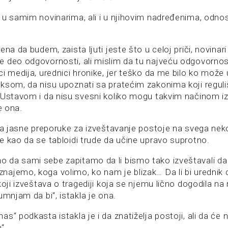
 u samim novinarima, ali i u njihovim nadređenima, odn
na da budem, zaista ljuti jeste što u celoj priči, novinari 
 deo odgovornosti, ali mislim da tu najveću odgovornost
i medija, urednici hronike, jer teško da me bilo ko može 
ksom, da nisu upoznati sa pratećim zakonima koji reguliš
 Ustavom i da nisu svesni koliko mogu takvim načinom i
e ona.
da jasne preporuke za izveštavanje postoje na svega nekol
e kao da se tabloidi trude da učine upravo suprotno.
da sami sebe zapitamo da li bismo tako izveštavali da 
ajemo, koga volimo, ko nam je blizak… Da li bi urednik 
koji izveštava o tragediji koja se njemu lično dogodila na 
umnjam da bi“, istakla je ona.
s“ podkasta istakla je i da znatiželja postoji, ali da će 
“.