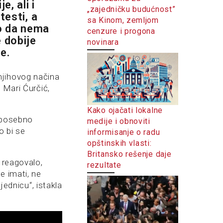
, ali i
„zajedničku budućnost”
testi, a
sa Kinom, zemljom
vo da nema
cenzure i progona
 dobije
novinara
e.
njihovog načina
 Mari Ćurčić,
Kako ojačati lokalne
a posebno
medije i obnoviti
o bi se
informisanje o radu
opštinskih vlasti:
Britansko rešenje daje
 reagovalo,
rezultate
e imati, ne
jednicu“, istakla