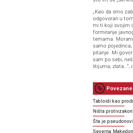
„Kao da smo zabor
odgovoran u tome
mi ti koji svoji
formiranje javno
temama. Moramo s
samo pojedinca, 
pitanje. Mi govor
sam po sebi, ne
litijuma, zlata…“, 
Povezane 
Tabloidi kao produ
Ništa protivzakoni
Šta je pseudonovin
Severna Makedonij