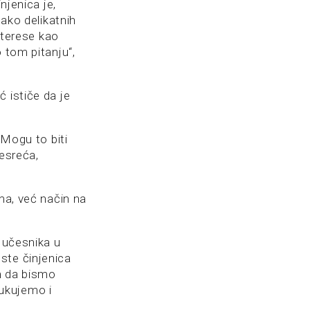
njenica je,
tako delikatnih
interese kao
 tom pitanju“,
 ističe da je
 Mogu to biti
nesreća,
ma, već način na
h učesnika u
ste činjenica
im da bismo
ukujemo i