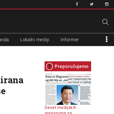
anda
Lokalni mediji
Informer
e
Preporučujemo
uirana
se
Deset medijskih
sporazuma za