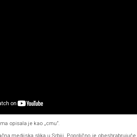
ima opisala je kao „crnu“.
ačna medijska slika u Srbiji. Poprilično je obeshrabrujuće