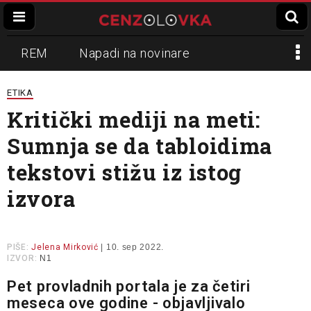
REM
Napadi na novinare
Zvučni top
Crna Gora
N1
ETIKA
Kritički mediji na meti:
Propaganda
Lokalni mediji
Sumnja se da tabloidima
Informer
Slavko Ćuruvija
tekstovi stižu iz istog
izvora
PIŠE:
Jelena Mirković
| 10. sep 2022.
IZVOR:
N1
Pet provladnih portala je za četiri
meseca ove godine - objavljivalo