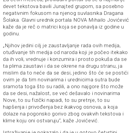
devet tekstova bavili Junajted grupom, sa posebno
negativnim fokusom na njenog suvlasnika Dragana
Šolaka. Glavni urednik portala NOVA Mihailo Jovićević
kaže da je reč o matrici koja se ponavlja iz godine u
godinu.
„Njihov jedini cilj je zaustavljanje rada ovih medija,
otuđivanje tih medija od naroda koji je počeo itekako
da ih voli, vrednuje i konzumira i prosto pokuša da se
ta plima zaustavi i da se okrene na drugu stranu, ja
mislim da to neće da se desi, jedino što će se postići
ovim je da tim novinarima i urednicima sutra bude
sramota toga što su radili, a ono najgore što može
da se desi, nažalost, se već dešavalo i novinarima
Nove, to su fizički napadi, to su pretnje, to su
hapšenja i privođenja bez ikakvog osnova, a koja
dolaze na pogonsko gorivo zbog ovakvih tekstova i
klime koju oni ostvaruju“, kaže Jovićević.
Istraživanje je pokazalo i da je u gotovo četvrtini