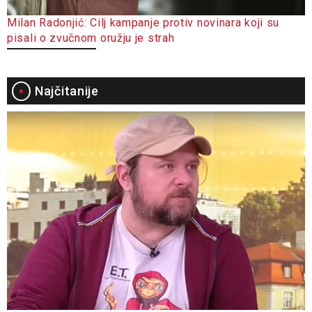
Milan Radonjić: Cilj kampanje protiv novinara koji su
pisali o zvučnom oružju je strah
Najčitanije