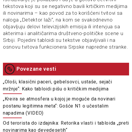
tekstova koji su se negativno bavili krtičkim medijima
ili novinarima – kao povod za to korišćeni tvitovi sa
naloga „Detektor laži“, na kom se svakodnevno
objavljuju delovi televizijskih emisija ili intervjua sa
akterima i analitičarima društveno-političke scene u
Srbiji. Pojedini tabloidi su tekstve objavljivali i na
osnovu tvitova funkcionera Srpske napredne stranke.
Povezane vesti
„Ološi, klasični paceri, gebelsovci, ustaše, sejači
mržnje“: Kako tabloidi pišu o kritičkim medijima
„Kreira se atmosfera u kojoj je moguće da novinari
postanu legitimna meta“: Gošće N1 o učestalim
napadima (VIDEO)
Od terorista do izdajnika: Retorika vlasti i tabloida „preti
novinarima kao devedesetih“