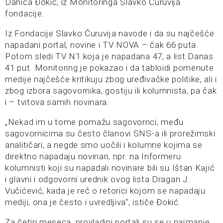
Danica Đokić, iz Monitoringa Slavko Ćuruvija
fondacije.
Iz Fondacije Slavko Ćuruvija navode i da su najčešće
napadani portal, novine i TV NOVA – čak 66 puta.
Potom sledi TV N1 koja je napadana 47, a list Danas
41 put. Monitoring je pokazao i da tabloidi pomenute
medije najčešće kritikuju zbog uređivačke politike, ali i
zbog izbora sagovornika, gostiju ili kolumnista, pa čak
i – tvitova samih novinara.
„Nekad im u tome pomažu sagovornci, među
sagovornicima su često članovi SNS-a ili prorežimski
analitičari, a negde smo uočili i kolumne kojima se
direktno napadaju novinari, npr. na Informeru
kolumnisti koji su napadali novinare bili su Ištan Kajić
i glavni i odgovorni urednik ovog lista Dragan J.
Vučićević, kada je reč o retorici kojom se napadaju
mediji, ona je često i uvredljiva“, ističe Đokić.
Za četiri meseca, provladini portali su se u najmanje