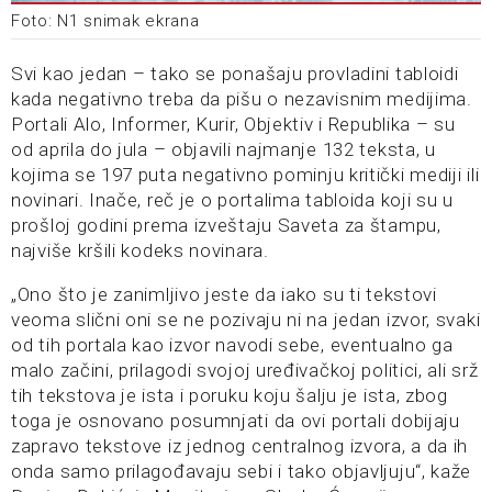
Foto: N1 snimak ekrana
Svi kao jedan – tako se ponašaju provladini tabloidi
kada negativno treba da pišu o nezavisnim medijima.
Portali Alo, Informer, Kurir, Objektiv i Republika – su
od aprila do jula – objavili najmanje 132 teksta, u
kojima se 197 puta negativno pominju kritički mediji ili
novinari. Inače, reč je o portalima tabloida koji su u
prošloj godini prema izveštaju Saveta za štampu,
najviše kršili kodeks novinara.
„Ono što je zanimljivo jeste da iako su ti tekstovi
veoma slični oni se ne pozivaju ni na jedan izvor, svaki
od tih portala kao izvor navodi sebe, eventualno ga
malo začini, prilagodi svojoj uređivačkoj politici, ali srž
tih tekstova je ista i poruku koju šalju je ista, zbog
toga je osnovano posumnjati da ovi portali dobijaju
zapravo tekstove iz jednog centralnog izvora, a da ih
onda samo prilagođavaju sebi i tako objavljuju“, kaže