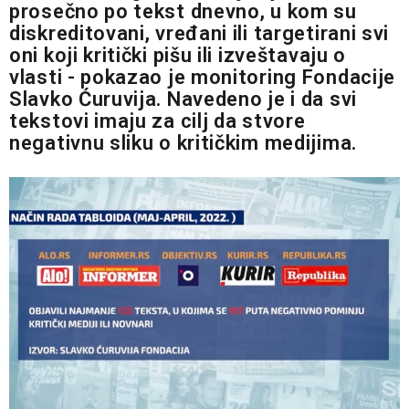
prosečno po tekst dnevno, u kom su
diskreditovani, vređani ili targetirani svi
oni koji kritički pišu ili izveštavaju o
vlasti - pokazao je monitoring Fondacije
Slavko Ćuruvija. Navedeno je i da svi
tekstovi imaju za cilj da stvore
negativnu sliku o kritičkim medijima.