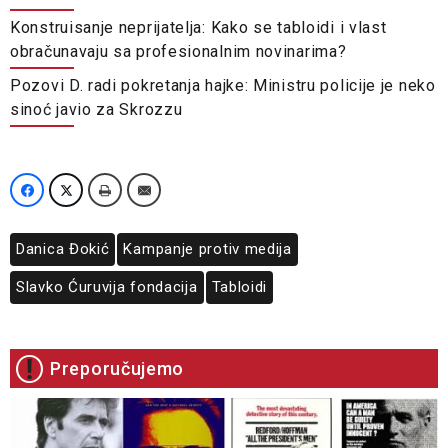
Konstruisanje neprijatelja: Kako se tabloidi i vlast
obračunavaju sa profesionalnim novinarima?
Pozovi D. radi pokretanja hajke: Ministru policije je neko
sinoć javio za Skrozzu
Danica Đokić
Kampanje protiv medija
Slavko Ćuruvija fondacija
Tabloidi
Preporučujemo