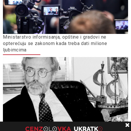
Ministarstvo informisanja, opštine i gradovi ne
opterećuju se zakonom kada treba dati milione
ljubimcima