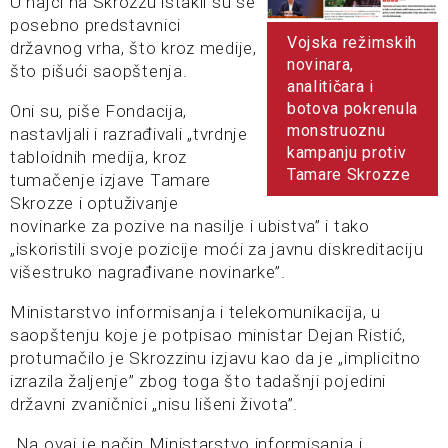
U hajci na Skrozzu istakli su se
posebno predstavnici
Vojska režimskih
državnog vrha, što kroz medije,
novinara,
što pišući saopštenja.
analitičara i
botova pokrenula
Oni su, piše Fondacija,
monstruoznu
nastavljali i razrađivali „tvrdnje
kampanju protiv
tabloidnih medija, kroz
Tamare Skrozze
tumačenje izjave Tamare
Skrozze i optuživanje
novinarke za pozive na nasilje i ubistva” i tako
„iskoristili svoje pozicije moći za javnu diskreditaciju
višestruko nagrađivane novinarke”.
Ministarstvo informisanja i telekomunikacija, u
saopštenju koje je potpisao ministar Dejan Ristić,
protumačilo je Skrozzinu izjavu kao da je „implicitno
izrazila žaljenje” zbog toga što tadašnji pojedini
državni zvaničnici „nisu lišeni života”.
„Na ovaj je način Ministarstvo informisanja i