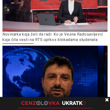
Novinarka koja želi da radi: Ko je Vesna Radosavljević
koja čita vesti na RTS uprkos blokadama studenata