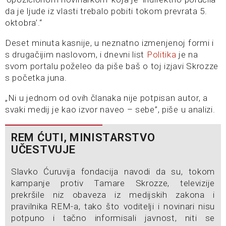
da je ljude iz vlasti trebalo pobiti tokom prevrata 5.
oktobra’.“
Deset minuta kasnije, u neznatno izmenjenoj formi i
s drugačijim naslovom, i dnevni list
Politika
je na
svom portalu poželeo da piše baš o toj izjavi Skrozze
s početka juna.
„Ni u jednom od ovih članaka nije potpisan autor, a
svaki medij je kao izvor naveo – sebe”, piše u analizi.
REM ĆUTI, MINISTARSTVO
UČESTVUJE
Slavko Ćuruvija fondacija navodi da su, tokom
kampanje protiv Tamare Skrozze, televizije
prekršile niz obaveza iz medijskih zakona i
pravilnika REM-a, tako što voditelji i novinari nisu
potpuno i tačno informisali javnost, niti se