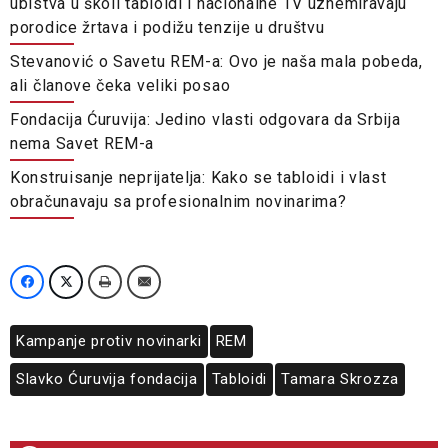
ubistva u školi tabloidi i nacionalne TV uznemiravaju
porodice žrtava i podižu tenzije u društvu
Stevanović o Savetu REM-a: Ovo je naša mala pobeda,
ali članove čeka veliki posao
Fondacija Ćuruvija: Jedino vlasti odgovara da Srbija
nema Savet REM-a
Konstruisanje neprijatelja: Kako se tabloidi i vlast
obračunavaju sa profesionalnim novinarima?
Kampanje protiv novinarki
REM
Slavko Ćuruvija fondacija
Tabloidi
Tamara Skrozza