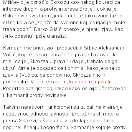
Milićević je označio Skrozzu kao nekog ko „radi za
interese drugih, a protiv interesa Srbije”, dok ju je
Đukanović svrstao u „jedan deo te takozvane lažne
elite”, koja se „zalaže da sve one koji drugačije misle
treba pobiti”. Darko Glišić ocenio je njenu izjavu kao
„vrlo opasnu”, piše u analizi.
Kampanji se pridružio i predsednik Srbije Aleksandar
Vučić, koji je tokom obraćanja javnosti izjavio da
misli da je „Skrozza u pravu” i da je „trebalo da ga
ubiju”, čime je pokazao da i on misli kako je ona to
izjavila (Vučića, da ponovimo, Skrozza nije ni
pomenula). Vučić je kasnije,
kada su reagovali
Reporteri bez granica, rekao kako on nije učestvovao
u kampanji protiv novinarke.
Takvim narativom funkcioneri su uticali na kreiranje
negativnog odnosa javnosti i prorežimskih medija
prema Skrozzi, piše u analizi i dodaje da su time
doprineli širenju i pogoršanju kampanje koja je protiv