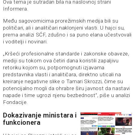
Ova tema je sutradan bila na naslovnoj strani
Informera.
Među sagovornicima prorežimskih medija bili su
političari, ali i analitičari naklonjeni vlasti. U hajci su,
prema analizi SĆF, zdušno i sa puno elana učestvovali
i voditelji i novinari.
„Kršeći profesionalne standarde i zakonske obaveze,
mediji su tokom ova četiri dana koristili zapaljivu
retoriku kojom su, potpomognuti izjavama
predstavnika vlasti i analitičara, direktno uticali na
kreiranje negativne slike o Tamari Skrozzi, čime su
potencijalno mogli da ohrabre širu javnost da nastavi
napade i time ugrozi njenu bezbednost”, piše u analizi
Fondacije.
Dokazivanje ministara i
funkcionera