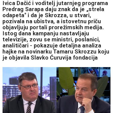
Ivica Dačić i voditelj jutarnjeg programa
Predrag Sarapa daju znak da je „strela
odapeta" i da je Skrozza, u stvari,
pozivala na ubistva, a istovetnu priču
objavljuju portali prorežimskih medija.
Istog dana kampanju nastavljaju
televizije, zovu se ministri, poslanici,
analitičari - pokazuje detaljna analiza
hajke na novinarku Tamaru Skrozzu koju
je objavila Slavko Ćuruvija fondacija