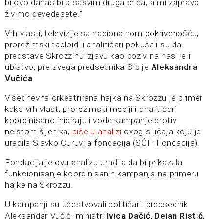
bi ovo danas bilo sasvim druga priča, a mi zapravo
živimo devedesete.“
Vrh vlasti, televizije sa nacionalnom pokrivenošću,
prorežimski tabloidi i analitičari pokušali su da
predstave Skrozzinu izjavu kao poziv na nasilje i
ubistvo, pre svega predsednika Srbije
Aleksandra
Vučića
.
Višednevna orkestrirana hajka na Skrozzu je primer
kako vrh vlast, prorežimski mediji i analitičari
koordinisano iniciraju i vode kampanje protiv
neistomišljenika,
piše u analizi
ovog slučaja koju je
uradila Slavko Ćuruvija fondacija (SĆF; Fondacija).
Fondacija je ovu analizu uradila da bi prikazala
funkcionisanje koordinisanih kampanja na primeru
hajke na Skrozzu.
U kampanji su učestvovali političari: predsednik
Aleksandar Vučić, ministri
Ivica Dačić
,
Dejan Ristić
,