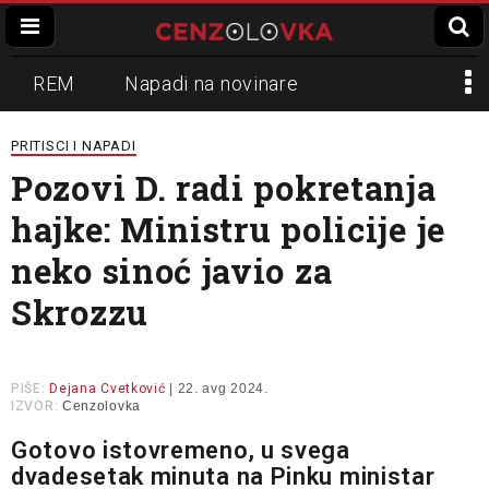
REM
Napadi na novinare
Zvučni top
Crna Gora
N1
PRITISCI I NAPADI
Pozovi D. radi pokretanja
Propaganda
Lokalni mediji
hajke: Ministru policije je
Informer
Slavko Ćuruvija
neko sinoć javio za
Skrozzu
PIŠE:
Dejana Cvetković
| 22. avg 2024.
IZVOR:
Cenzolovka
Gotovo istovremeno, u svega
dvadesetak minuta na Pinku ministar