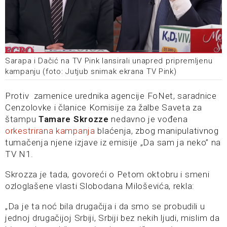
Sarapa i Dačić na TV Pink lansirali unapred pripremljenu
kampanju (foto: Jutjub snimak ekrana TV Pink)
Protiv
zamenice urednika agencije FoNet, saradnice
Cenzolovke i članice Komisije za žalbe Saveta za
štampu
Tamare Skrozze
nedavno je vođena
orkestrirana kampanja
blaćenja, zbog manipulativnog
tumačenja njene izjave iz emisije „Da sam ja neko” na
TV N1.
Skrozza je tada, govoreći o Petom oktobru i smeni
ozloglašene vlasti Slobodana Miloševića, rekla:
„Da je ta noć bila drugačija i da smo se probudili u
jednoj drugačijoj Srbiji, Srbiji bez nekih ljudi, mislim da