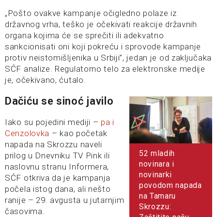
„Pošto ovakve kampanje očigledno polaze iz
državnog vrha, teško je očekivati reakcije državnih
organa kojima će se sprečiti ili adekvatno
sankcionisati oni koji pokreću i sprovode kampanje
protiv neistomišljenika u Srbiji”, jedan je od zaključaka
SĆF analize. Regulatorno telo za elektronske medije
je, očekivano, ćutalo.
Dačiću se sinoć javilo
Iako su pojedini mediji –
pa i
Cenzolovka
– kao početak
napada na Skrozzu naveli
52 mladih
prilog u Dnevniku TV Pink ili
novinara i
naslovnu stranu Informera,
novinarki
SĆF otkriva da je kampanja
povodom napada
počela istog dana, ali nešto
na Tamaru
ranije – 29. avgusta u jutarnjim
Skrozzu:
časovima.