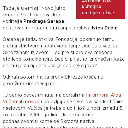
Zaštitite našu
učiteljicu
Tada je u emisiji Novo jutro,
medijske etike!
između 9 i 10 časova, kod
voditelja
Predraga Sarape
,
gostovao ministar unutrašnjih poslova
Ivica Dačić
.
Sarapa je tada, otkriva Fondacija, pokrenuo temu
pretnji ubistvom i postavio pitanje Dačiću u vezi sa
Skrozzinom izjavom – od pre skoro dva meseca. I
eto lepe koincidencije, Dačić, prijatno iznenađen, kaže
da mu je za nju eto baš „sinoć neko javio”.
Odmah potom hajka protiv Skrozze kreće i u
prorežimskim medijima.
„U samo deset minuta, na portalima
Informera
,
Aloa
i
Večernjih novosti
pojavljuju se tekstovi sa identičnim
naslovom ‘Vučića je trebalo ubiti još u noći između 5.
i 6. oktobra 2000. godine!‘, kao i sa istim
podnaslovom u kome se Skrozza naziva
‘opozicionom novinarkom‘ koja je ‘indirektno poručila