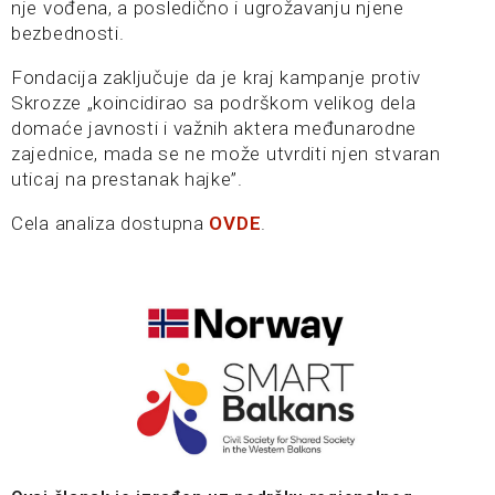
nje vođena, a posledično i ugrožavanju njene
bezbednosti.
Fondacija zaključuje da je kraj kampanje protiv
Skrozze „koincidirao sa podrškom velikog dela
domaće javnosti i važnih aktera međunarodne
zajednice, mada se ne može utvrditi njen stvaran
uticaj na prestanak hajke”.
Cela analiza dostupna
OVDE
.