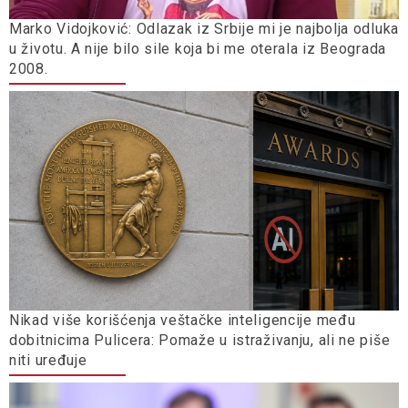
Marko Vidojković: Odlazak iz Srbije mi je najbolja odluka
u životu. A nije bilo sile koja bi me oterala iz Beograda
2008.
Nikad više korišćenja veštačke inteligencije među
dobitnicima Pulicera: Pomaže u istraživanju, ali ne piše
niti uređuje