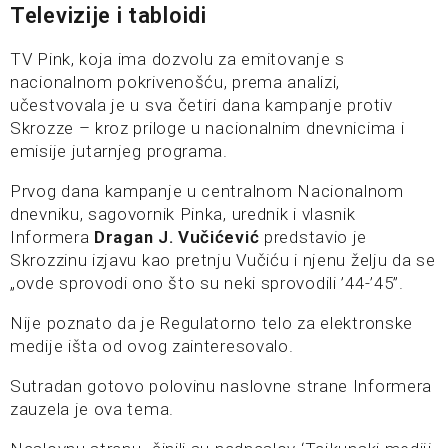
Televizije i tabloidi
TV Pink, koja ima dozvolu za emitovanje s
nacionalnom pokrivenošću, prema analizi,
učestvovala je u sva četiri dana kampanje protiv
Skrozze – kroz priloge u nacionalnim dnevnicima i
emisije jutarnjeg programa.
Prvog dana kampanje u centralnom Nacionalnom
dnevniku, sagovornik Pinka, urednik i vlasnik
Informera
Dragan J. Vučićević
predstavio je
Skrozzinu izjavu kao pretnju Vučiću i njenu želju da se
„ovde sprovodi ono što su neki sprovodili ’44-’45”.
Nije poznato da je Regulatorno telo za elektronske
medije išta od ovog zainteresovalo.
Sutradan gotovo polovinu naslovne strane Informera
zauzela je ova tema.