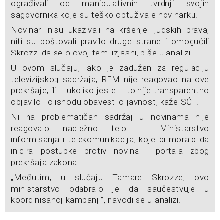
ograđivali od manipulativnih tvrdnji svojih
sagovornika koje su teško optuživale novinarku.
Novinari nisu ukazivali na kršenje ljudskih prava,
niti su poštovali pravilo druge strane i omogućili
Skrozzi da se o ovoj temi izjasni, piše u analizi.
U ovom slučaju, iako je zadužen za regulaciju
televizijskog sadržaja, REM nije reagovao na ove
prekršaje, ili – ukoliko jeste – to nije transparentno
objavilo i o ishodu obavestilo javnost, kaže SĆF.
Ni na problematičan sadržaj u novinama nije
reagovalo nadležno telo – Ministarstvo
informisanja i telekomunikacija, koje bi moralo da
inicira postupke protiv novina i portala zbog
prekršaja zakona.
„Međutim, u slučaju Tamare Skrozze, ovo
ministarstvo odabralo je da saučestvuje u
koordinisanoj kampanji”, navodi se u analizi.