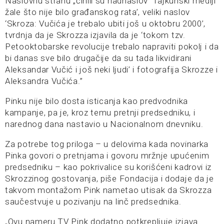
Naslovnu stranu „činili su nadnaslov ‘Tajkunski mediji
žale što nije bilo građanskog rata’, veliki naslov
‘Skroza: Vučića je trebalo ubiti još u oktobru 2000’,
tvrdnja da je Skrozza izjavila da je ‘tokom tzv.
Petooktobarske revolucije trebalo napraviti pokolj i da
bi danas sve bilo drugačije da su tada likvidirani
Aleksandar Vučić i još neki ljudi’ i fotografija Skrozze i
Aleksandra Vučića.”
Pinku nije bilo dosta isticanja kao predvodnika
kampanje, pa je, kroz temu pretnji predsedniku, i
narednog dana nastavio u Nacionalnom dnevniku.
Za potrebe tog priloga – u delovima kada novinarka
Pinka govori o pretnjama i govoru mržnje upućenim
predsedniku – kao pokrivalice su korišćeni kadrovi iz
Skrozzinog gostovanja, piše Fondacija i dodaje da je
takvom montažom Pink nametao utisak da Skrozza
saučestvuje u pozivanju na linč predsednika.
„Ovu nameru TV Pink dodatno potkrepljuje izjava