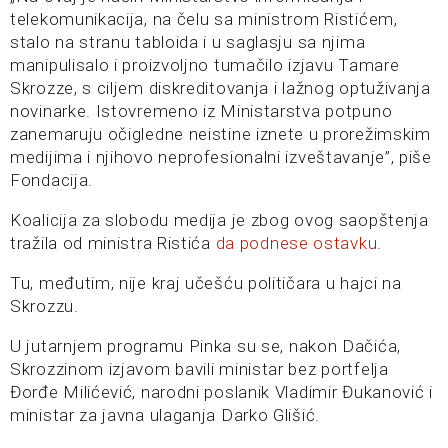
telekomunikacija, na čelu sa ministrom Ristićem,
stalo na stranu tabloida i u saglasju sa njima
manipulisalo i proizvoljno tumačilo izjavu Tamare
Skrozze, s ciljem diskreditovanja i lažnog optuživanja
novinarke. Istovremeno iz Ministarstva potpuno
zanemaruju očigledne neistine iznete u prorežimskim
medijima i njihovo neprofesionalni izveštavanje”, piše
Fondacija.
Koalicija za slobodu medija je zbog ovog saopštenja
tražila od ministra Ristića
da podnese ostavku
.
Tu, međutim, nije kraj učešću političara u hajci na
Skrozzu.
U jutarnjem programu Pinka su se, nakon Dačića,
Skrozzinom izjavom bavili ministar bez portfelja
Đorđe Milićević, narodni poslanik Vladimir Đukanović i
ministar za javna ulaganja Darko Glišić.