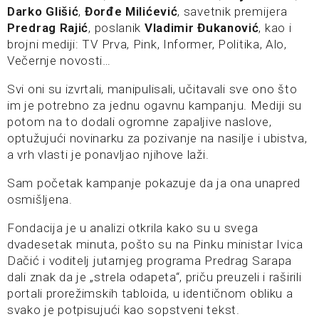
Darko Glišić
,
Đorđe Milićević
, savetnik premijera
Predrag Rajić
, poslanik
Vladimir Đukanović
, kao i
brojni mediji: TV Prva, Pink, Informer, Politika, Alo,
Večernje novosti…
Svi oni su izvrtali, manipulisali, učitavali sve ono što
im je potrebno za jednu ogavnu kampanju. Mediji su
potom na to dodali ogromne zapaljive naslove,
optužujući novinarku za pozivanje na nasilje i ubistva,
a vrh vlasti je ponavljao njihove laži.
Sam početak kampanje pokazuje da ja ona unapred
osmišljena.
Fondacija je u analizi otkrila kako su u svega
dvadesetak minuta, pošto su na Pinku ministar Ivica
Dačić i voditelj jutarnjeg programa Predrag Sarapa
dali znak da je „strela odapeta“, priču preuzeli i raširili
portali prorežimskih tabloida, u identičnom obliku a
svako je potpisujući kao sopstveni tekst.