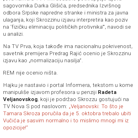
sagovornika Darka Glišića, predsednika Izvršnog
odbora Srpske napredne stranke i ministra za javna
ulaganja, koji Skrozzinu izjavu interpretira kao poziv
na ‘fizičku eliminaciju političkih protivnika’”, navodi se
u analizi.
Na TV Prva, koja takođe ima nacionalnu pokrivenost,
savetnik premijera Predrag Rajić ocenio je Skrozzinu
izjavu kao „normalizaciju nasilja”.
REM nije ocenio ništa.
Hajku je nastavio i portal Informera, tekstom u kome
manipuliše izjavom profesora u penziji
Radeta
Veljanovskog
, koji je podržao Skrozzu gostujući na
TV Nova S pod naslovom:
„Veljanovski: To što je
Tamara Skroza poručila da je 5. oktobra trebalo ubiti
Vučića je sasvim normalno i to mislimo mnogi mi iz
opozicije!“