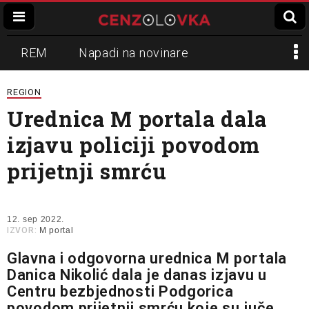
REM
Napadi na novinare
Zvučni top
Crna Gora
N1
REGION
Urednica M portala dala
Propaganda
Lokalni mediji
izjavu policiji povodom
Informer
Slavko Ćuruvija
prijetnji smrću
12. sep 2022.
IZVOR:
M portal
Glavna i odgovorna urednica M portala
Danica Nikolić dala je danas izjavu u
Centru bezbjednosti Podgorica
povodom prijetnji smrću koje su juče