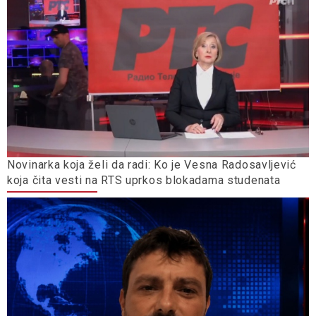
Novinarka koja želi da radi: Ko je Vesna Radosavljević
koja čita vesti na RTS uprkos blokadama studenata