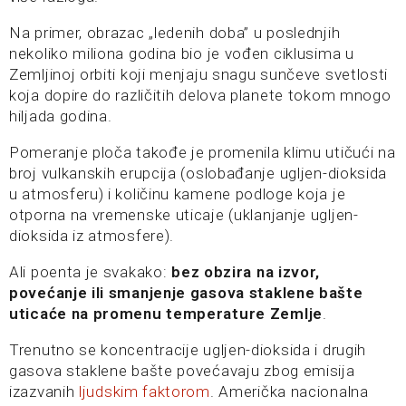
Na primer, obrazac „ledenih doba” u poslednjih
nekoliko miliona godina bio je vođen ciklusima u
Zemljinoj orbiti koji menjaju snagu sunčeve svetlosti
koja dopire do različitih delova planete tokom mnogo
hiljada godina.
Pomeranje ploča takođe je promenila klimu utičući na
broj vulkanskih erupcija (oslobađanje ugljen-dioksida
u atmosferu) i količinu kamene podloge koja je
otporna na vremenske uticaje (uklanjanje ugljen-
dioksida iz atmosfere).
Ali poenta je svakako:
bez obzira na izvor,
povećanje ili smanjenje gasova staklene bašte
uticaće na promenu temperature Zemlje
.
Trenutno se koncentracije ugljen-dioksida i drugih
gasova staklene bašte povećavaju zbog emisija
izazvanih
ljudskim faktorom
. Američka nacionalna