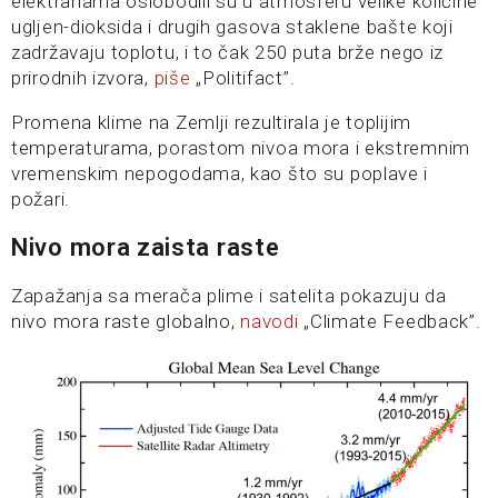
elektranama oslobodili su u atmosferu velike količine
ugljen-dioksida i drugih gasova staklene bašte koji
zadržavaju toplotu, i to čak 250 puta brže nego iz
prirodnih izvora,
piše
„Politifact”.
Promena klime na Zemlji rezultirala je toplijim
temperaturama, porastom nivoa mora i ekstremnim
vremenskim nepogodama, kao što su poplave i
požari.
Nivo mora zaista raste
Zapažanja sa merača plime i satelita pokazuju da
nivo mora raste globalno,
navodi
„Climate Feedback”.