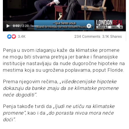
Penja u svom izlaganju kaže da klimatske promene
ne mogu biti stvarna pretnja jer banke i finansijske
institucije nastavljaju da nude dugoročne hipoteke na
mestima koja su ugrožena poplavama, poput Floride.
Prema njegovim rečima,
„višedecenijske hipoteke
dokazuju da banke znaju da se klimatske promene
neće dogoditi”.
Penja takođe tvrdi da
„ljudi ne utiču na klimatske
promene”
, kao i da
„do porasta nivoa mora neće
doći”
.