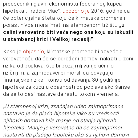
predsednik i glavni ekonomista federalnog kupca
hipoteka „Freddie Mac”,
upozorio je
2016. godine da
će potencijalna šteta koju će klimatske promene i
porast nivoa mora imati na stambenom tržištu
„u
celini verovatno biti veća nego ona koju su iskusili
u stambenoj krizi i Velikoj recesiji”.
Kako je
objasnio
, klimatske promene bi povećale
verovatnoću da će se određeni domovi nalaziti u zoni
rizika od poplava, što bi pozajmljivanje učinilo
rizičnijim, a zajmodavci bi morali da odvagaju
finansijske rizike i koristi od davanja 30-godišnje
hipoteke za kuću u opasnosti od poplave ako šanse
da se to desi nastave da rastu tokom vremena.
„U stambenoj krizi, značajan udeo zajmoprimaca
nastavio je da plaća hipoteke iako su vrednosti
njihovih domova bile manje od stanja njihovih
hipoteka. Manje je verovatno da će zajmoprimci
nastaviti da plaćaju hipoteku ako su njihovi domovi