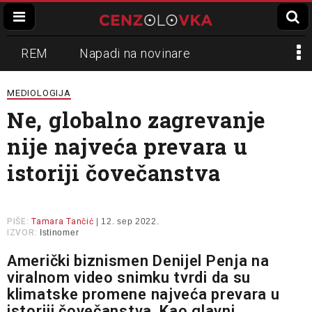
REM
Napadi na novinare
Zvučni top
Crna Gora
N1
MEDIOLOGIJA
Ne, globalno zagrevanje
Propaganda
Lokalni mediji
nije najveća prevara u
Informer
Slavko Ćuruvija
istoriji čovečanstva
PIŠE:
Tamara Tančić
| 12. sep 2022.
IZVOR:
Istinomer
Američki biznismen Denijel Penja na
viralnom video snimku tvrdi da su
klimatske promene najveća prevara u
istoriji čovečanstva. Kao glavni