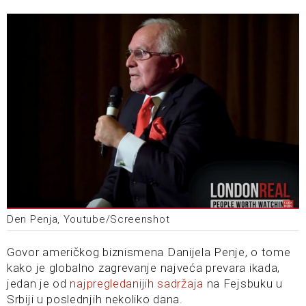
Den Penja, Youtube/Screenshot
Govor američkog biznismena Danijela Penje, o tome
kako je globalno zagrevanje najveća prevara ikada,
jedan je od
najpregledanijih sadržaja
na Fejsbuku u
Srbiji u poslednjih nekoliko dana.