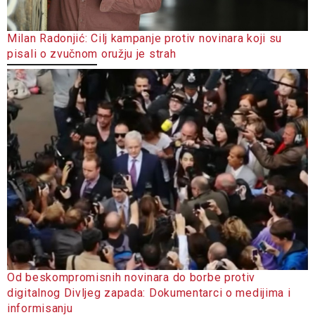
Milan Radonjić: Cilj kampanje protiv novinara koji su
pisali o zvučnom oružju je strah
Od beskompromisnih novinara do borbe protiv
digitalnog Divljeg zapada: Dokumentarci o medijima i
informisanju