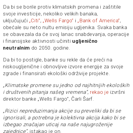
Da bi se borile protiv klimatskih promena i zaštitile
svoje investicije, nekoliko velikih banaka,
uključujući
„Citi”
,
„Wells Fargo”
i
„Bank of America”
,
obećale su neto nultu emisiju ugljenika. Svaka banka
se obavezala da će svoj lanac snabdevanja, operacije
i finansijske aktivnosti učiniti
ugljenično
neutralnim
do 2050. godine.
Da bi to postigle, banke su rekle da će preći na
niskougljenične i obnovljive izvore energije za svoje
zgrade i finansirati ekološki održivije projekte.
„Klimatske promene su jedno od najhitnijih ekoloških
i društvenih pitanja našeg vremena”
,
rekao je
izvršni
direktor banke „Wells Fargo”, Čarli Šarf.
„Rizici nepreduzimanja akcije su preveliki da bi se
ignorisali, a potrebna je kolektivna akcija kako bi se
izbegao značajan uticaj na naše najugroženije
zajednice”
, istakao je on.