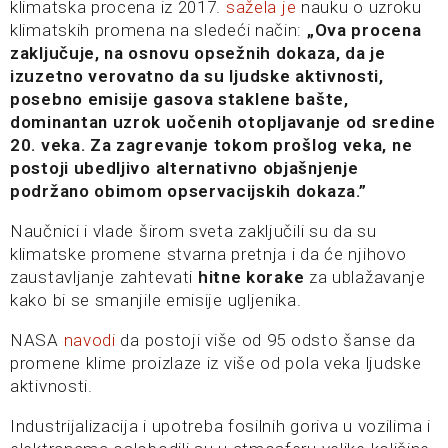
klimatska procena iz 2017.
sažela je
nauku o uzroku
klimatskih promena na sledeći način:
„Ova procena
zaključuje, na osnovu opsežnih dokaza, da je
izuzetno verovatno da su ljudske aktivnosti,
posebno emisije gasova staklene bašte,
dominantan uzrok uočenih otopljavanje od sredine
20. veka. Za zagrevanje tokom prošlog veka, ne
postoji ubedljivo alternativno objašnjenje
podržano obimom opservacijskih dokaza.”
Naučnici i vlade širom sveta zaključili su da su
klimatske promene stvarna pretnja i da će njihovo
zaustavljanje zahtevati
hitne korake
za ublažavanje
kako bi se smanjile emisije ugljenika.
NASA
navodi
da postoji više od 95 odsto šanse da
promene klime proizlaze iz više od pola veka ljudske
aktivnosti.
Industrijalizacija i upotreba fosilnih goriva u vozilima i