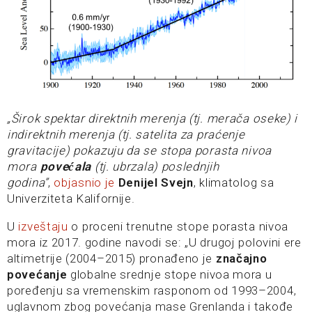
„Širok spektar direktnih merenja (tj. merača oseke) i
indirektnih merenja (tj. satelita za praćenje
gravitacije) pokazuju da se stopa porasta nivoa
mora
povećala
(tj. ubrzala) poslednjih
godina”
,
objasnio je
Denijel Svejn
, klimatolog sa
Univerziteta Kalifornije.
U
izveštaju
o proceni trenutne stope porasta nivoa
mora iz 2017. godine navodi se: „U drugoj polovini ere
altimetrije (2004–2015) pronađeno je
značajno
povećanje
globalne srednje stope nivoa mora u
poređenju sa vremenskim rasponom od 1993–2004,
uglavnom zbog povećanja mase Grenlanda i takođe