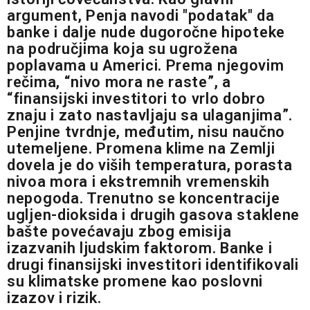
argument, Penja navodi "podatak" da
banke i dalje nude dugoročne hipoteke
na područjima koja su ugrožena
poplavama u Americi. Prema njegovim
rečima, “nivo mora ne raste”, a
“finansijski investitori to vrlo dobro
znaju i zato nastavljaju sa ulaganjima”.
Penjine tvrdnje, međutim, nisu naučno
utemeljene. Promena klime na Zemlji
dovela je do viših temperatura, porasta
nivoa mora i ekstremnih vremenskih
nepogoda. Trenutno se koncentracije
ugljen-dioksida i drugih gasova staklene
bašte povećavaju zbog emisija
izazvanih ljudskim faktorom. Banke i
drugi finansijski investitori identifikovali
su klimatske promene kao poslovni
izazov i rizik.