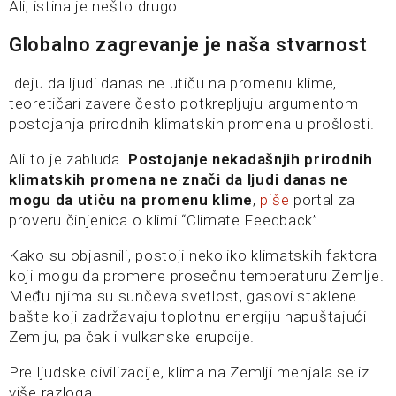
Ali, istina je nešto drugo.
Globalno zagrevanje je naša stvarnost
Ideju da ljudi danas ne utiču na promenu klime,
teoretičari zavere često potkrepljuju argumentom
postojanja prirodnih klimatskih promena u prošlosti.
Ali to je zabluda.
Postojanje nekadašnjih prirodnih
klimatskih promena ne znači da ljudi danas ne
mogu da utiču na promenu klime
,
piše
portal za
proveru činjenica o klimi “Climate Feedback”.
Kako su objasnili, postoji nekoliko klimatskih faktora
koji mogu da promene prosečnu temperaturu Zemlje.
Među njima su sunčeva svetlost, gasovi staklene
bašte koji zadržavaju toplotnu energiju napuštajući
Zemlju, pa čak i vulkanske erupcije.
Pre ljudske civilizacije, klima na Zemlji menjala se iz
više razloga.