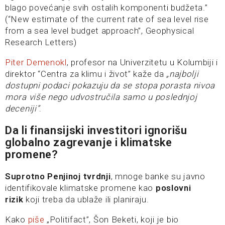
blago povećanje svih ostalih komponenti budžeta.”
(“New estimate of the current rate of sea level rise
from a sea level budget approach”, Geophysical
Research Letters)
Piter Demenokl
, profesor na Univerzitetu u Kolumbiji i
direktor “Centra za klimu i život” kaže da
„najbolji
dostupni podaci pokazuju da se stopa porasta nivoa
mora više nego udvostručila samo u poslednjoj
deceniji”
.
Da li finansijski investitori ignorišu
globalno zagrevanje i klimatske
promene?
Suprotno Penjinoj tvrdnji
, mnoge banke su javno
identifikovale klimatske promene kao
poslovni
rizik
koji treba da ublaže ili planiraju.
Kako
piše
„Politifact”, Šon Beketi, koji je bio