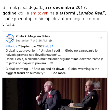
Snimak je sa događaja
iz decembra 2017.
godine
koji je
emitovan
na
platformi
„London Real”
,
inače poznatoj po širenju dezinformacija o korona
virusu.