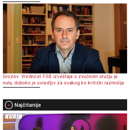
Grozev: Vrednost FSB izveštaja o zvučnom oružju je
nula, duboko je uvredljiv za svakog ko kritički razmišlja
Najčitanije