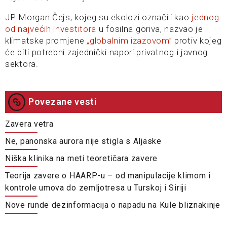
JP Morgan Čejs, kojeg su ekolozi označili kao
jednog
od najvećih investitora
u fosilna goriva, nazvao je
klimatske promjene
„globalnim izazovom”
protiv kojeg
će biti potrebni zajednički napori privatnog i javnog
sektora.
Povezane vesti
Zavera vetra
Ne, panonska aurora nije stigla s Aljaske
Niška klinika na meti teoretičara zavere
Teorija zavere o HAARP-u – od manipulacije klimom i
kontrole umova do zemljotresa u Turskoj i Siriji
Nove runde dezinformacija o napadu na Kule bliznakinje