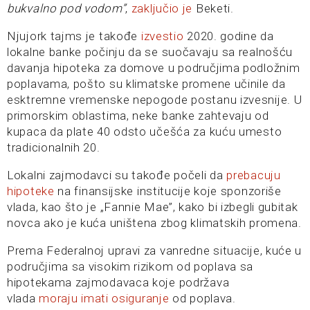
bukvalno pod vodom”
,
zaključio je
Beketi.
Njujork tajms je takođe
izvestio
2020. godine da
lokalne banke počinju da se suočavaju sa realnošću
davanja hipoteka za domove u područjima podložnim
poplavama, pošto su klimatske promene učinile da
esktremne vremenske nepogode postanu izvesnije. U
primorskim oblastima, neke banke zahtevaju od
kupaca da plate 40 odsto učešća za kuću umesto
tradicionalnih 20.
Lokalni zajmodavci su takođe počeli da
prebacuju
hipoteke
na finansijske institucije koje sponzoriše
vlada, kao što je „Fannie Mae”, kako bi izbegli gubitak
novca ako je kuća uništena zbog klimatskih promena.
Prema Federalnoj upravi za vanredne situacije, kuće u
područjima sa visokim rizikom od poplava sa
hipotekama zajmodavaca koje podržava
vlada
moraju imati osiguranje
od poplava.