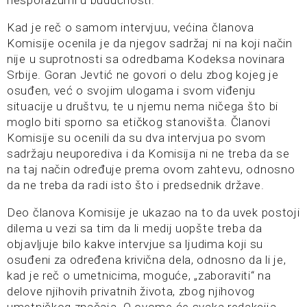
Kad je reč o samom intervjuu, većina članova
Komisije ocenila je da njegov sadržaj ni na koji način
nije u suprotnosti sa odredbama Kodeksa novinara
Srbije. Goran Jevtić ne govori o delu zbog kojeg je
osuđen, već o svojim ulogama i svom viđenju
situacije u društvu, te u njemu nema ničega što bi
moglo biti sporno sa etičkog stanovišta. Članovi
Komisije su ocenili da su dva intervjua po svom
sadržaju neuporediva i da Komisija ni ne treba da se
na taj način određuje prema ovom zahtevu, odnosno
da ne treba da radi isto što i predsednik države.
Deo članova Komisije je ukazao na to da uvek postoji
dilema u vezi sa tim da li medij uopšte treba da
objavljuje bilo kakve intervjue sa ljudima koji su
osuđeni za određena krivična dela, odnosno da li je,
kad je reč o umetnicima, moguće, „zaboraviti“ na
delove njihovih privatnih života, zbog njihovog
umetničkog značaja. O ovome će svaka redakcija