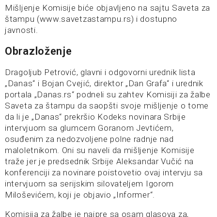
Mišljenje Komisije biće objavljeno na sajtu Saveta za
štampu (www.savetzastampu.rs) i dostupno
javnosti.
Obrazloženje
Dragoljub Petrović, glavni i odgovorni urednik lista
„Danas“ i Bojan Cvejić, direktor „Dan Grafa“ i urednik
portala „Danas.rs“ podneli su zahtev Komisiji za žalbe
Saveta za štampu da saopšti svoje mišljenje o tome
da li je „Danas“ prekršio Kodeks novinara Srbije
intervjuom sa glumcem Goranom Jevtićem,
osuđenim za nedozvoljene polne radnje nad
maloletnikom. Oni su naveli da mišljenje Komisije
traže jer je predsednik Srbije Aleksandar Vučić na
konferenciji za novinare poistovetio ovaj intervju sa
intervjuom sa serijskim silovateljem Igorom
Miloševićem, koji je objavio „Informer“.
Komisija za žalbe je najpre sa osam glasova za,