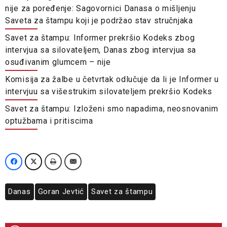
nije za poređenje: Sagovornici Danasa o mišljenju
Saveta za štampu koji je podržao stav stručnjaka
Savet za štampu: Informer prekršio Kodeks zbog
intervjua sa silovateljem, Danas zbog intervjua sa
osuđivanim glumcem – nije
Komisija za žalbe u četvrtak odlučuje da li je Informer u
intervjuu sa višestrukim silovateljem prekršio Kodeks
Savet za štampu: Izloženi smo napadima, neosnovanim
optužbama i pritiscima
Danas
Goran Jevtić
Savet za štampu