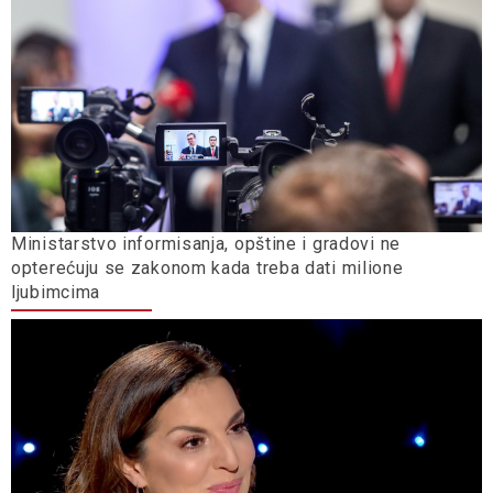
Ministarstvo informisanja, opštine i gradovi ne
opterećuju se zakonom kada treba dati milione
ljubimcima