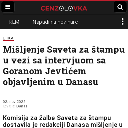
REM
Napadi na novinare
Zvučni top
Crna Gora
N1
ETIKA
Mišljenje Saveta za štampu
Propaganda
Lokalni mediji
u vezi sa intervjuom sa
Informer
Slavko Ćuruvija
Goranom Jevtićem
objavljenim u Danasu
02. nov 2022.
IZVOR:
Danas
Komisija za žalbe Saveta za štampu
dostavila je redakciji Danasa mišljenje u