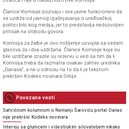
Članovi Komisije pozivaju i sve javne funkcionere da
se uzdrže od javnog izjašnjavanja o uređivačkoj
politici bilo kog medija, jer to predstavlja nedozvoljen
pritisak na slobodu govora.
Komisija za žalbe je ovo mišljenje usvojila sa sedam
glasova za i dva uzdržana. Članice Komisije koje su
bile uzdržane izrazile su rezervu u vezi sa tim da li
Komisija treba da razmatra ovakav zahtev urednika
„Danasa“, a ne u odnosu na to da li je tekstom
prekršen Kodeks novinara Srbije.
Povezane vesti
Satiričnom kolumnom o Nemanji Šaroviću portal Danas
nije prekršio Kodeks novinara
Intervju sa glumcem i višestrukim silovateljem nikako