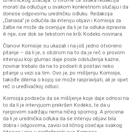
morati da odlučuje u svakom konkretnom slučaju i da
donese odgovornu uredničku odluku. Redakcija
„Danasa“ je odlučila da intervju objavi i Komisija za
žalbe ne može da ocenjuje da li je ta odluka ispravna
ili nije, sve dok se tekstom ne krši Kodeks novinara.
Članovi Komisije su ukazali i na još jedno otvoreno
pitanje – da li je, s obzirom na to da je reč o provom
intervjuu koji glumac daje posle odsluženja kazne,
novinar trebalo da na to podseti ili postavi neko
pitanje u vezi sa tim. Ovo je, po mišljenju Komisije,
takođe dilema o kojoj se može raspravljati, ali je opet
reč o uređivačkoj odluci.
Komisija podseća da se mišljenje koje daje odnosi na
to da li je intervjuom prekršen Kodeks, te da u
njegovom sadržaju nema ničeg spornog. A procena
da li je urednička odluka da se intervju objavi bila
dobra i odgovorna, zavisi od ličnog osećaja svakog
čitaoca i nije u nadležnosti ove Komisije.