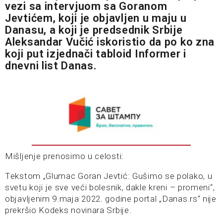
vezi sa
intervjuom sa Goranom
Jevtićem
, koji je objavljen u maju u
Danasu, a koji je predsednik Srbije
Aleksandar Vučić iskoristio da po ko zna
koji put izjednači tabloid Informer i
dnevni list Danas.
Mišljenje prenosimo u celosti:
Tekstom „Glumac Goran Jevtić: Gušimo se polako, u
svetu koji je sve veći bolesnik, dakle kreni – promeni“,
objavljenim 9.maja 2022. godine portal „Danas.rs“ nije
prekršio Kodeks novinara Srbije.