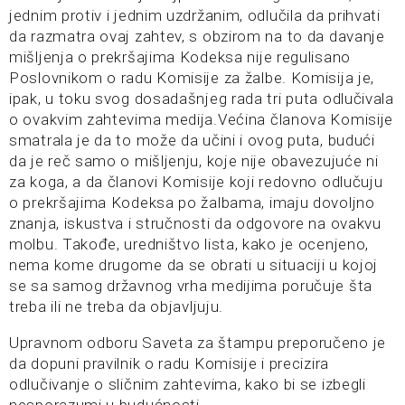
jednim protiv i jednim uzdržanim, odlučila da prihvati
da razmatra ovaj zahtev, s obzirom na to da davanje
mišljenja o prekršajima Kodeksa nije regulisano
Poslovnikom o radu Komisije za žalbe. Komisija je,
ipak, u toku svog dosadašnjeg rada tri puta odlučivala
o ovakvim zahtevima medija.Većina članova Komisije
smatrala je da to može da učini i ovog puta, budući
da je reč samo o mišljenju, koje nije obavezujuće ni
za koga, a da članovi Komisije koji redovno odlučuju
o prekršajima Kodeksa po žalbama, imaju dovoljno
znanja, iskustva i stručnosti da odgovore na ovakvu
molbu. Takođe, uredništvo lista, kako je ocenjeno,
nema kome drugome da se obrati u situaciji u kojoj
se sa samog državnog vrha medijima poručuje šta
treba ili ne treba da objavljuju.
Upravnom odboru Saveta za štampu preporučeno je
da dopuni pravilnik o radu Komisije i precizira
odlučivanje o sličnim zahtevima, kako bi se izbegli
nesporazumi u budućnosti.