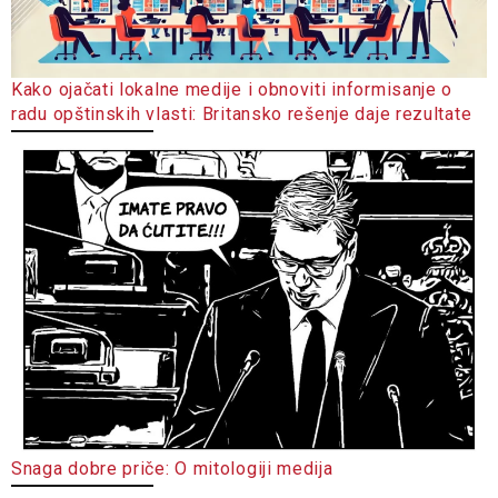
Kako ojačati lokalne medije i obnoviti informisanje o
radu opštinskih vlasti: Britansko rešenje daje rezultate
Snaga dobre priče: O mitologiji medija