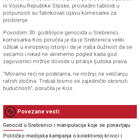
ni Vojsku Republike Srpske, provladini tabloidi u
potpunosti su fabrikovali izjavu komesarke za
proširenje.
Povodom 30. godišnjice genocida u Srebrenici,
komesarka Kos poručila je da je Srebrenica veliki
ožiljak u evropskoj istoriji i da je naša dužnost da se
sećamo i nikad ne skrenemo pogled kada god
zagovornici mržnje dovode u pitanje ljudska prava.
“Moramo reći ne podelama, ne mržnji, ne veličanju
ratnih zločina. Trebali bismo se zajednički okrenuti
budućnosti”, poručila je Kos.
Povezane vesti
Genocid u Srebrenici i manipulacije koje se ponavljaju
Političko-medijska kampanja o kolektivnoj krivici i