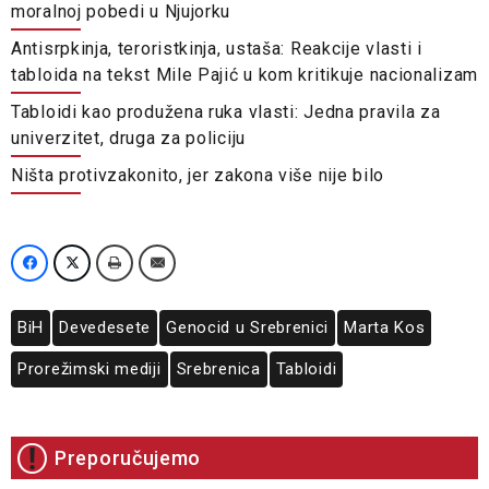
moralnoj pobedi u Njujorku
Antisrpkinja, teroristkinja, ustaša: Reakcije vlasti i
tabloida na tekst Mile Pajić u kom kritikuje nacionalizam
Tabloidi kao produžena ruka vlasti: Jedna pravila za
univerzitet, druga za policiju
Ništa protivzakonito, jer zakona više nije bilo
BiH
Devedesete
Genocid u Srebrenici
Marta Kos
Prorežimski mediji
Srebrenica
Tabloidi
Preporučujemo