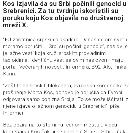
Kos izjavila da su Srbi počinili genocid u
Srebrenici. Za tu tvrdnju iskoristili su
poruku koju Kos objavila na društvenoj
mreži X.
“EU zaštitnica srpskih blokadera: Danas celom svetu
moramo poručiti – Srbi su počinili genocid”, naslov je
je lažne vesti koja kruži srpskim provladinim
tabloidima. Identičnu vest sa ovim naslovom imaju
portali Večeranjih novosti, Informera, B92, Alo, Pinka,
Kurira.
“Zaštitnica srpskih blokadera, evropska komesarka za
proširenje Marta Kos, ponovo je poručila da Evropi
odgovara samo ponizna Srbija. To se može iščitati iz
njene izjave o lažnom genocidu u Srebrenici”, piše
Informer.
Bez obzira na to što ni na jednom mestu u videu
komesarka Kos čak ni ne pominje Srbe ili Srbiju, čak