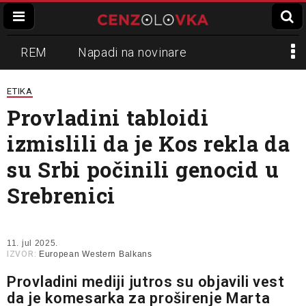
REM
Napadi na novinare
Zvučni top
Crna Gora
N1
ETIKA
Provladini tabloidi
Propaganda
Lokalni mediji
izmislili da je Kos rekla da
Informer
Slavko Ćuruvija
su Srbi počinili genocid u
Srebrenici
11. jul 2025.
IZVOR:
European Western Balkans
Provladini mediji jutros su objavili vest
da je komesarka za proširenje Marta