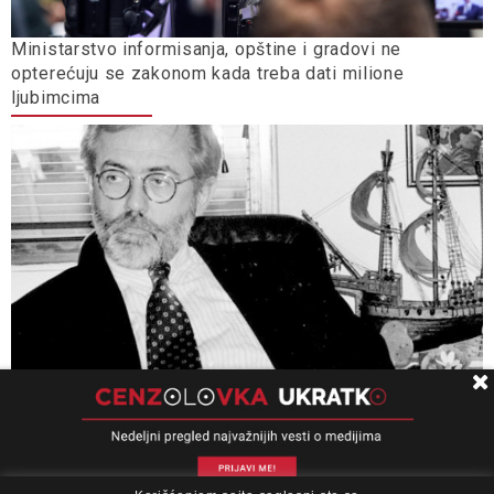
Ministarstvo informisanja, opštine i gradovi ne
opterećuju se zakonom kada treba dati milione
ljubimcima
Univerzitet Kolumbija: Slučaj „Ćuruvija” presedan, važan
za pitanja slobode izražavanja, odgovornosti i