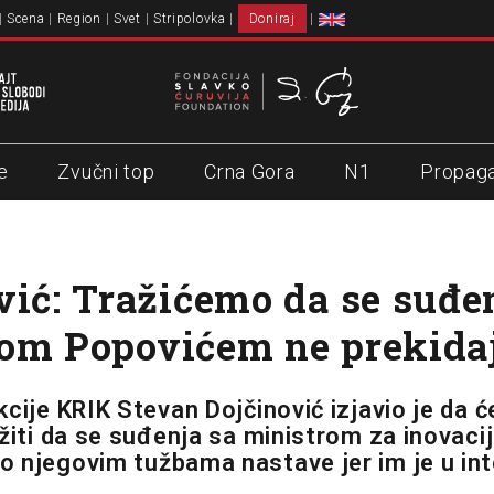
Scena
Region
Svet
Stripolovka
Doniraj
e
Zvučni top
Crna Gora
N1
Propag
vić: Tražićemo da se suđe
om Popovićem ne prekida
cije KRIK Stevan Dojčinović izjavio je da ć
ažiti da se suđenja sa ministrom za inovac
 njegovim tužbama nastave jer im je u int