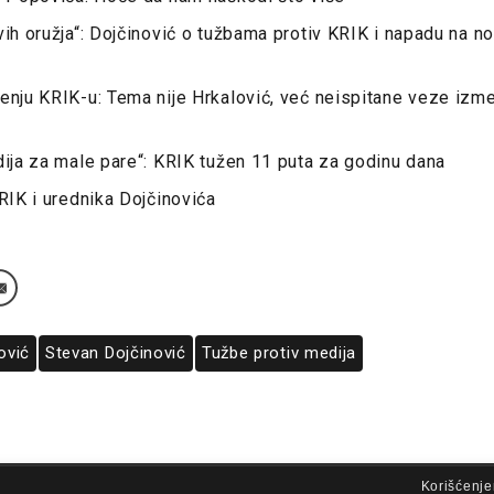
vih oružja“: Dojčinović o tužbama protiv KRIK i napadu na n
enju KRIK-u: Tema nije Hrkalović, već neispitane veze izm
dija za male pare“: KRIK tužen 11 puta za godinu dana
KRIK i urednika Dojčinovića
ović
Stevan Dojčinović
Tužbe protiv medija
lovi korišćenja
Korišćenje