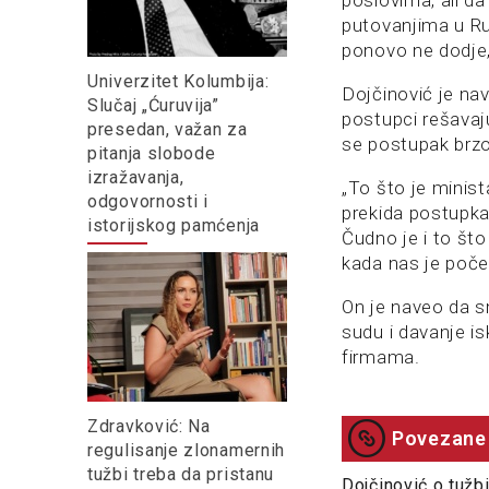
putovanjima u Ru
ponovo ne dodje, 
Univerzitet Kolumbija:
Dojčinović je na
Slučaj „Ćuruvija”
postupci rešavaju
presedan, važan za
se postupak brz
pitanja slobode
izražavanja,
„To što je minis
odgovornosti i
prekida postupka
istorijskog pamćenja
Čudno je i to što
kada nas je počet
On je naveo da s
sudu i davanje is
firmama.
Zdravković: Na
Povezane 
regulisanje zlonamernih
tužbi treba da pristanu
Dojčinović o tužb