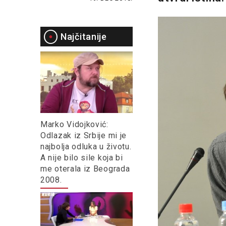
Najčitanije
Marko Vidojković:
Odlazak iz Srbije mi je
najbolja odluka u životu.
A nije bilo sile koja bi
me oterala iz Beograda
2008.