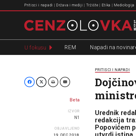
Pritisci i napadi
Država i mediji
Tržište
Etika
Mediologija
REM
Napadi na novinar
U fokusu
Slavko Ćuruvija
PRITISCI I NAPADI
Dojčino
ministr
Beta
IZVOR
Urednik redak
N1
redakcija tr
Popovićem po
OBJAVLJENO
utvrdi istina.
19. DEC 2018.