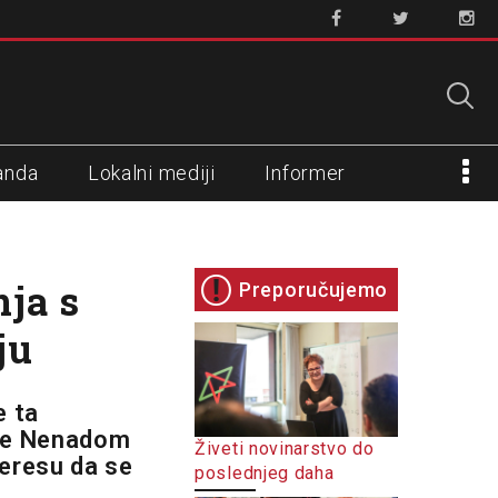
anda
Lokalni mediji
Informer
nja s
Preporučujemo
ju
e ta
ije Nenadom
Živeti novinarstvo do
eresu da se
poslednjeg daha