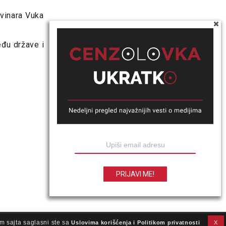
ovinara Vuka
eđu države i
m sajta saglasni ste sa
Uslovima korišćenja i Politikom privatnosti
X