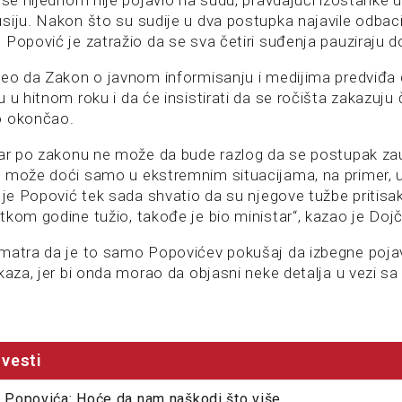
siju. Nakon što su sudije u dva postupka najavile odbaci
Popović je zatražio da se sva četiri suđenja pauziraju do
veo da Zakon o javnom informisanju i medijima predviđa 
 u hitnom roku i da će insistirati da se ročišta zakazuju 
o okončao.
tar po zakonu ne može da bude razlog da se postupak za
 može doći samo u ekstremnim situacijama, na primer, u 
 je Popović tek sada shvatio da su njegove tužbe pritisak
kom godine tužio, takođe je bio ministar“, kazao je Dojč
matra da je to samo Popovićev pokušaj da izbegne pojav
kaza, jer bi onda morao da objasni neke detalja u vezi sa
vesti
i Popovića: Hoće da nam naškodi što više