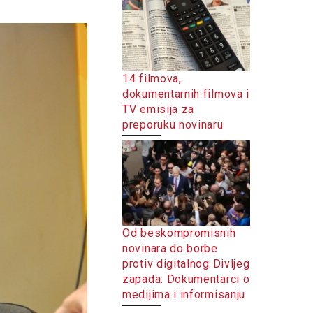
14 filmova,
dokumentarnih filmova i
TV emisija za
preporuku novinaru
Od beskompromisnih
novinara do borbe
protiv digitalnog Divljeg
zapada: Dokumentarci o
medijima i informisanju