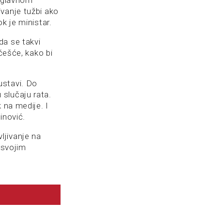
vanje tužbi ako
k je ministar.
da se takvi
češće, kako bi
ustavi. Do
slučaju rata.
 na medije. I
inović.
ljivanje na
 svojim