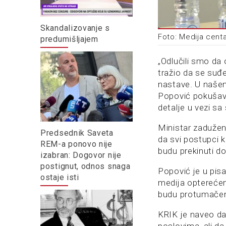
Skandalizovanje s
Foto: Medija cent
predumišljajem
„Odlučili smo da
tražio da se su
nastave. U našem
Popović pokušava
detalje u vezi sa
Ministar zadužen 
Predsednik Saveta
da svi postupci 
REM-a ponovo nije
budu prekinuti do
izabran: Dogovor nije
postignut, odnos snaga
Popović je u pisa
ostaje isti
medija opterećen
budu protumačeni
KRIK je naveo da 
poslovima, ali d