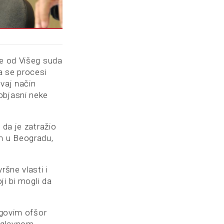
je od Višeg suda
a se procesi
vaj način
objasni neke
 da je zatražio
om u Beogradu,
ršne vlasti i
i bi mogli da
egovim ofšor
 uglavnom