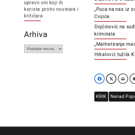
upravo oni koji ih
koriste protiv novinara i
„Puca na nas iz s
kritičara
Cvijića
Dojčinović na suđ
Arhiva
kriminala
„Maltretiranje me
Arhiva
Hrkalović tužila 
KRIK
Nenad Pop
O nama
Impresum
Podrška
Kontakt
Newsletter
Us