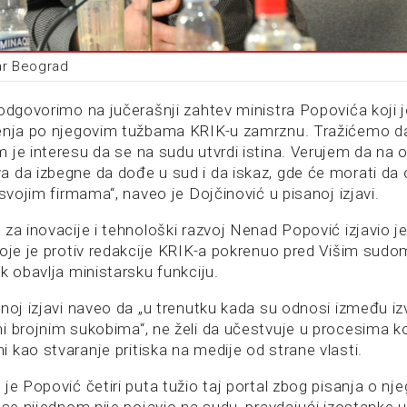
ar Beograd
 odgovorimo na jučerašnji zahtev ministra Popovića koji 
đenja po njegovim tužbama KRIK-u zamrznu. Tražićemo d
 je interesu da se na sudu utvrdi istina. Verujem da na o
 da izbegne da dođe u sud i da iskaz, gde će morati da 
 svojim firmama“, naveo je Dojčinović u pisanoj izjavi.
za inovacije i tehnološki razvoj Nenad Popović izjavio je
koje je protiv redakcije KRIK-a pokrenuo pred Višim sud
k obavlja ministarsku funkciju.
noj izjavi naveo da „u trenutku kada su odnosi između izv
i brojnim sukobima“, ne želi da učestvuje u procesima koj
 kao stvaranje pritiska na medije od strane vlasti.
je Popović četiri puta tužio taj portal zbog pisanja o nj
a se nijednom nije pojavio na sudu, pravdajući izostanke