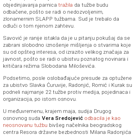
objedinjavanja parnica
tražila
da tužbe budu
odbačene, pošto se radi o nedozvoljenim,
zlonamernim SLAPP tužbama. Sud je trebalo da
odluči o tom njenom zahtevu.
Savović je ranije istakla da je u pitanju pokušaj da se
zabrani slobodno iznošenje mišljenja o stvarima koje
su od opšteg interesa, od izrazito velikog značaja za
javnost, pošto se radi o ubistvu poznatog novinara i
kritičara režima Slobodana Miloševića.
Podsetimo, posle oslobađajuće presude za optužene
za ubistvo Slavka Ćuruvije, Radonjić, Romić i Kurak su
podneli najmanje 22 tužbe protiv medija, pojedinaca i
organizacija, po istom osnovu.
U međuvremenu, krajem maja, sudija Drugog
osnovnog suda
Vera Sredojević
odbacila je kao
neosnovanu tužbu
bivšeg načelnika beogradskog
centra Resora državne bezbednosti Milana Radonjića