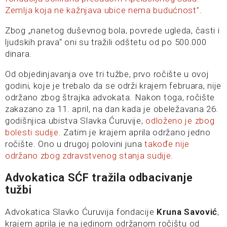
Zemlja koja ne kažnjava ubice nema budućnost”
.
Zbog „nanetog duševnog bola, povrede ugleda, časti i
ljudskih prava“ oni su tražili odštetu od po 500.000
dinara.
Od objedinjavanja ove tri tužbe, prvo ročište u ovoj
godini, koje je trebalo da se održi krajem februara, nije
održano zbog štrajka advokata. Nakon toga, ročište
zakazano za 11. april, na dan kada je obeležavana 26.
godišnjica ubistva Slavka Ćuruvije,
odloženo je zbog
bolesti sudije
. Zatim je krajem aprila održano jedno
ročište. Ono u drugoj polovini juna
takođe nije
održano zbog zdravstvenog stanja sudije
.
Advokatica SĆF tražila odbacivanje
tužbi
Advokatica Slavko Ćuruvija fondacije
Kruna Savović
,
krajem aprila je na jedinom održanom ročištu od