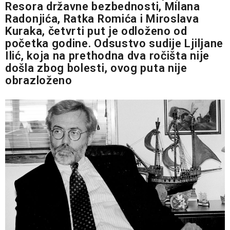
Resora državne bezbednosti, Milana
Radonjića, Ratka Romića i Miroslava
Kuraka, četvrti put je odloženo od
početka godine. Odsustvo sudije Ljiljane
Ilić, koja na prethodna dva ročišta nije
došla zbog bolesti, ovog puta nije
obrazloženo