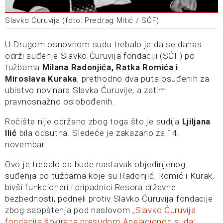
Slavko Ćuruvija (foto: Predrag Mitić / SĆF)
U Drugom osnovnom sudu trebalo je da se danas
održi suđenje Slavko Ćuruvija fondaciji (SĆF) po
tužbama
Milana Radonjića, Ratka Romića i
Miroslava Kuraka
, prethodno dva puta osuđenih za
ubistvo novinara Slavka Ćuruvije, a zatim
pravnosnažno oslobođenih.
Ročište nije održano zbog toga što je sudija
Ljiljana
Ilić
bila odsutna. Sledeće je zakazano za 14.
novembar.
Ovo je trebalo da bude nastavak objedinjenog
suđenja po tužbama koje su Radonjić, Romić i Kurak,
bivši funkcioneri i pripadnici Resora državne
bezbednosti, podneli protiv Slavko Ćuruvija fondacije
zbog saopštenja pod naslovom
„Slavko Ćuruvija
fondacija šokirana presudom Apelacionog suda: