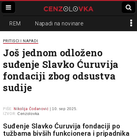
REM
Napadi na novinare
Zvučni top
Crna Gora
N1
PRITISCI I NAPADI
Još jednom odloženo
Propaganda
Lokalni mediji
suđenje Slavko Ćuruvija
Informer
Slavko Ćuruvija
fondaciji zbog odsustva
sudije
PIŠE:
Nikolija Čodanović
| 10. sep 2025.
IZVOR:
Cenzolovka
Suđenje Slavko Ćuruvija fondaciji po
tužbama bivših funkcionera i pripadnika