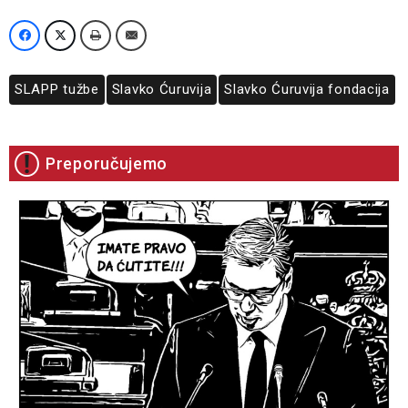
SLAPP tužbe
Slavko Ćuruvija
Slavko Ćuruvija fondacija
Preporučujemo