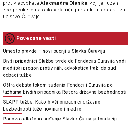
protiv advokata
Aleksandra Olenika
, koji je tužen
zbog reakcije na oslobađajuću presudu u procesu za
ubistvo Ćuruvije.
Povezane vesti
Umesto pravde – novi pucnji u Slavka Ćuruviju
Bivši pripadnici Službe tvrde da Fondacija Ćuruvija vodi
medijski progon protiv njih, advokatica traži da sud
odbaci tužbe
Oštra debata tokom suđenja Fondaciji Ćuruvija po
tužbama bivših pripadnika Resora državne bezbednosti
SLAPP tužbe: Kako bivši pripadnici državne
bezbednosti tuže novinare i medije
Ponovo odloženo suđenje Slavko Ćuruvija fondaciji