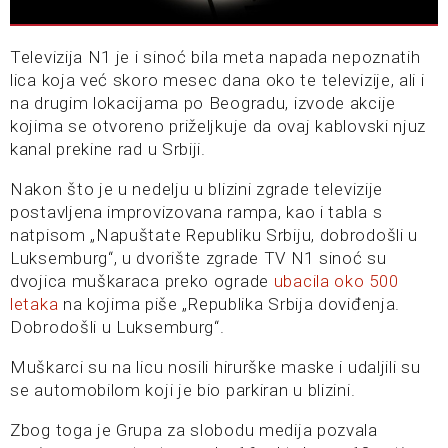
Televizija N1 je i sinoć bila meta napada nepoznatih
lica koja već skoro mesec dana oko te televizije, ali i
na drugim lokacijama po Beogradu, izvode akcije
kojima se otvoreno priželjkuje da ovaj kablovski njuz
kanal prekine rad u Srbiji.
Nakon što je u nedelju u blizini zgrade televizije
postavljena improvizovana rampa, kao i tabla s
natpisom „Napuštate Republiku Srbiju, dobrodošli u
Luksemburg“, u dvorište zgrade TV N1 sinoć su
dvojica muškaraca preko ograde
ubacila oko 500
letaka
na kojima piše „Republika Srbija doviđenja.
Dobrodošli u Luksemburg“.
Muškarci su na licu nosili hirurške maske i udaljili su
se automobilom koji je bio parkiran u blizini.
Zbog toga je Grupa za slobodu medija pozvala