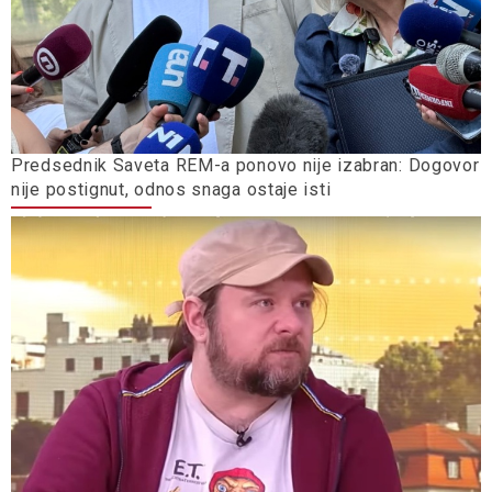
Predsednik Saveta REM-a ponovo nije izabran: Dogovor
nije postignut, odnos snaga ostaje isti