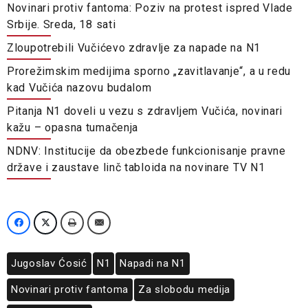
Novinari protiv fantoma: Poziv na protest ispred Vlade
Srbije. Sreda, 18 sati
Zloupotrebili Vučićevo zdravlje za napade na N1
Prorežimskim medijima sporno „zavitlavanje“, a u redu
kad Vučića nazovu budalom
Pitanja N1 doveli u vezu s zdravljem Vučića, novinari
kažu – opasna tumačenja
NDNV: Institucije da obezbede funkcionisanje pravne
države i zaustave linč tabloida na novinare TV N1
Jugoslav Ćosić
N1
Napadi na N1
Novinari protiv fantoma
Za slobodu medija