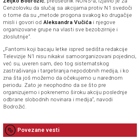
Željko Bodrožić
, predsednik NUNS-a, izjavio je za
Cenzolovku da slučaj sa akcijama protiv N1 svedoči
o tome da su „metode progona svakog ko drugačije
misli i govori od
Aleksandra Vučića
i njegove
organizovane grupe na vlasti sve bezobzirnije i
zloslutnije“.
„Fantomi koji bacaju letke ispred sedišta redakcije
Televizije N1 nisu nikakvi samoorganizovani pojedinci,
već su, uveren sam, deo tog sistematskog
zastrašivanja i targetiranja nepodobnih medija, i ko
zna šta još možemo da očekujemo u narednom
periodu. Zato je neophodno da se što pre
organizujemo i pokrenemo široku akciju poslednje
odbrane slobodnih novinara i medija“, navodi
Bodrožić.
Povezane vesti