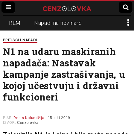
REM
Napadi na novinare
Zvučni top
Crna Gora
N1
PRITISCI I NAPADI
N1 na udaru maskiranih
Propaganda
Lokalni mediji
napadača: Nastavak
Informer
Slavko Ćuruvija
kampanje zastrašivanja, u
kojoj učestvuju i državni
funkcioneri
PIŠE:
Denis Kolundžija
| 15. okt 2019.
IZVOR:
Cenzolovka