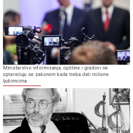
Ministarstvo informisanja, opštine i gradovi ne
opterećuju se zakonom kada treba dati milione
ljubimcima