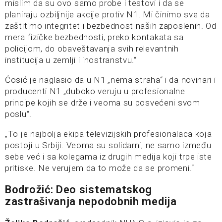
mislim da su ovo samo probe i testovi i da se
planiraju ozbiljnije akcije protiv N1. Mi činimo sve da
zaštitimo integritet i bezbednost naših zaposlenih. Od
mera fizičke bezbednosti, preko kontakata sa
policijom, do obaveštavanja svih relevantnih
institucija u zemlji i inostranstvu.“
Ćosić je naglasio da u N1 „nema straha“ i da novinari i
producenti N1 „duboko veruju u profesionalne
principe kojih se drže i veoma su posvećeni svom
poslu“.
„To je najbolja ekipa televizijskih profesionalaca koja
postoji u Srbiji. Veoma su solidarni, ne samo između
sebe već i sa kolegama iz drugih medija koji trpe iste
pritiske. Ne verujem da to može da se promeni.“
Bodrožić: Deo sistematskog
zastrašivanja nepodobnih medija