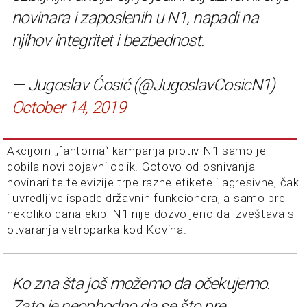
novinara i zaposlenih u N1, napadi na
njihov integritet i bezbednost.
— Jugoslav Ćosić (@JugoslavCosicN1)
October 14, 2019
Akcijom „fantoma“ kampanja protiv N1 samo je
dobila novi pojavni oblik. Gotovo od osnivanja
novinari te televizije trpe razne etikete i agresivne, čak
i uvredljive ispade državnih funkcionera, a samo pre
nekoliko dana ekipi N1 nije dozvoljeno da izveštava s
otvaranja vetroparka kod Kovina.
Ko zna šta još možemo da očekujemo.
Zato je neophodno da se što pre