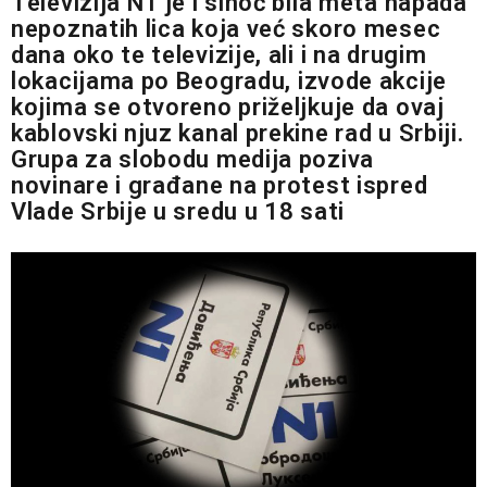
Televizija N1 je i sinoć bila meta napada
nepoznatih lica koja već skoro mesec
dana oko te televizije, ali i na drugim
lokacijama po Beogradu, izvode akcije
kojima se otvoreno priželjkuje da ovaj
kablovski njuz kanal prekine rad u Srbiji.
Grupa za slobodu medija poziva
novinare i građane na protest ispred
Vlade Srbije u sredu u 18 sati