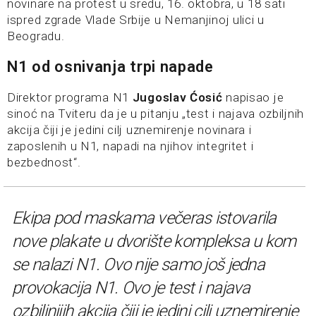
novinare na protest u sredu, 16. oktobra, u 18 sati
ispred zgrade Vlade Srbije u Nemanjinoj ulici u
Beogradu.
N1 od osnivanja trpi napade
Direktor programa N1
Jugoslav Ćosić
napisao je
sinoć na Tviteru da je u pitanju „test i najava ozbiljnih
akcija čiji je jedini cilj uznemirenje novinara i
zaposlenih u N1, napadi na njihov integritet i
bezbednost“.
Ekipa pod maskama večeras istovarila
nove plakate u dvorište kompleksa u kom
se nalazi N1. Ovo nije samo još jedna
provokacija N1. Ovo je test i najava
ozbiljnijih akcija čiji je jedini cilj uznemirenje