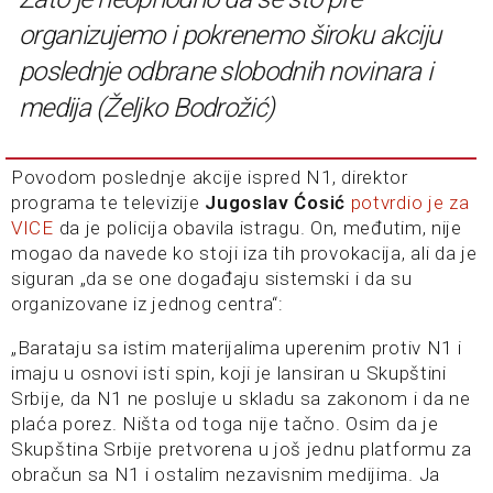
organizujemo i pokrenemo široku akciju
poslednje odbrane slobodnih novinara i
medija (Željko Bodrožić)
Povodom poslednje akcije ispred N1, direktor
programa te televizije
Jugoslav Ćosić
potvrdio je za
VICE
da je policija obavila istragu. On, međutim, nije
mogao da navede ko stoji iza tih provokacija, ali da je
siguran „da se one događaju sistemski i da su
organizovane iz jednog centra“:
„Barataju sa istim materijalima uperenim protiv N1 i
imaju u osnovi isti spin, koji je lansiran u Skupštini
Srbije, da N1 ne posluje u skladu sa zakonom i da ne
plaća porez. Ništa od toga nije tačno. Osim da je
Skupština Srbije pretvorena u još jednu platformu za
obračun sa N1 i ostalim nezavisnim medijima. Ja