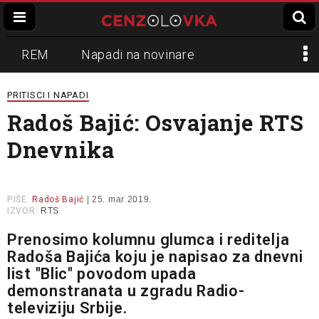
REM
Napadi na novinare
Zvučni top
Crna Gora
N1
PRITISCI I NAPADI
Radoš Bajić: Osvajanje RTS
Propaganda
Lokalni mediji
Dnevnika
Informer
Slavko Ćuruvija
PIŠE:
Radoš Bajić
| 25. mar 2019.
IZVOR:
RTS
Prenosimo kolumnu glumca i reditelja
Radoša Bajića koju je napisao za dnevni
list "Blic" povodom upada
demonstranata u zgradu Radio-
televiziju Srbije.