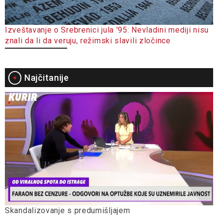
Izveštavanje o Srebrenici jula '95: Nevladini mediji nisu
znali da li da veruju, režimski slavili zločince
Najčitanije
Skandalizovanje s predumišljajem