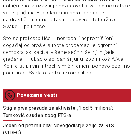
uobičajeno izražavanje nezadovoljstva i demokratske
volje građana – ja skromno smatram da je
najdrastičniji primer ataka na suverenitet države.
Svake – pa i naše.
Što se protesta tiče – nesrećni i nepromišljeni
događaj od prošle subote proćerdao je ogromni
demokratski kapital višemesečnih šetnji hiljade
građana – i ubacio solidan šnjur u izborni koš A.V.a.
Koji je strpljivim i trpeljivim činjenjem ponovo ozbiljno
poentirao. Sviđalo se to nekome ili ne…
Povezane vesti
Stigla prva presuda za aktiviste „1 od 5 miliona“:
Tomković osuđen zbog RTS-a
Jedan od pet miliona: Novogodišnje želje za RTS
(VIDEO)