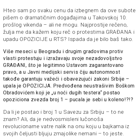
Hteo sam po svaku cenu da izbegnem da ove subote
pišem o dramatičnim događajima u Takovskoj 10.
prošlog vikenda – ali ne mogu. Najprostije rečeno,
žulja me da kažem koju reč o protestima GRAĐANA i
upadu OPOZICIJE u RTS? Ispada da je bilo baš tako.
Više meseci u Beogradu i drugim gradovima protiv
vlasti protestuju i izražavaju svoje nezadovoljstvo
GRAĐANI, što je legitimno Ustavom zagarantovano
pravo, a u Javni medijski servis čiju autonomnost
takođe garantuju važeći i obavezujući zakoni Srbije –
upala je OPOZICIJA. Predvođena neustrašivim Boškom
Obradovićem koji je „u noći dugih testera“ postao
opoziciona zvezda broj 1 – pucala je sebi u koleno!?!?
Da li je postao i broj 1 u Savezu za Srbiju – to ne
znam? Ali, da je nedvosmisleni lučonoša
revolucionarne vatre nalik na onu koju u bajkama iz
svojih čeljusti bljuju zmajolike nemani – to jeste.