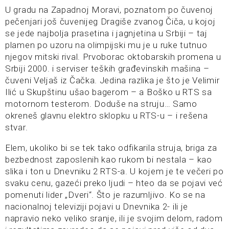
U gradu na Zapadnoj Moravi, poznatom po čuvenoj
pečenjari još čuvenijeg Dragiše zvanog Čiča, u kojoj
se jede najbolja prasetina i jagnjetina u Srbiji – taj
plamen po uzoru na olimpijski mu je u ruke tutnuo
njegov mitski rival. Prvoborac oktobarskih promena u
Srbiji 2000. i serviser teških građevinskih mašina –
čuveni Veljaš iz Čačka. Jedina razlika je što je Velimir
Ilić u Skupštinu ušao bagerom – a Boško u RTS sa
motornom testerom. Doduše na struju… Samo
okreneš glavnu elektro sklopku u RTS-u – i rešena
stvar.
Elem, ukoliko bi se tek tako odfikarila struja, briga za
bezbednost zaposlenih kao rukom bi nestala – kao
slika i ton u Dnevniku 2 RTS-a. U kojem je te večeri po
svaku cenu, gazeći preko ljudi – hteo da se pojavi već
pomenuti lider „Dveri“. Što je razumljivo. Ko se na
nacionalnoj televiziji pojavi u Dnevnika 2- ili je
napravio neko veliko sranje, ili je svojim delom, radom