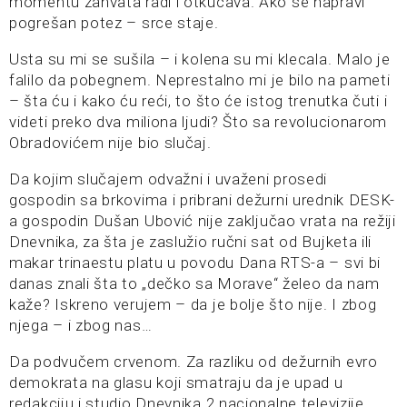
momentu zahvata radi i otkucava. Ako se napravi
pogrešan potez – srce staje.
Usta su mi se sušila – i kolena su mi klecala. Malo je
falilo da pobegnem. Neprestalno mi je bilo na pameti
– šta ću i kako ću reći, to što će istog trenutka čuti i
videti preko dva miliona ljudi? Što sa revolucionarom
Obradovićem nije bio slučaj.
Da kojim slučajem odvažni i uvaženi prosedi
gospodin sa brkovima i pribrani dežurni urednik DESK-
a gospodin Dušan Ubović nije zaključao vrata na režiji
Dnevnika, za šta je zaslužio ručni sat od Bujketa ili
makar trinaestu platu u povodu Dana RTS-a – svi bi
danas znali šta to „dečko sa Morave“ želeo da nam
kaže? Iskreno verujem – da je bolje što nije. I zbog
njega – i zbog nas…
Da podvučem crvenom. Za razliku od dežurnih evro
demokrata na glasu koji smatraju da je upad u
redakciju i studio Dnevnika 2 nacionalne televizije