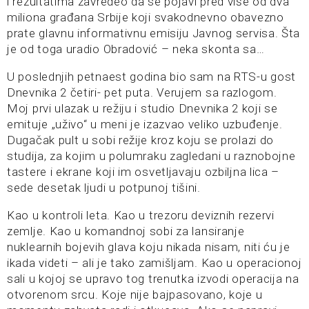
i rezultatima zavredeo da se pojavi pred više od dva
miliona građana Srbije koji svakodnevno obavezno
prate glavnu informativnu emisiju Javnog servisa. Šta
je od toga uradio Obradović – neka skonta sa…
U poslednjih petnaest godina bio sam na RTS-u gost
Dnevnika 2 četiri- pet puta. Verujem sa razlogom.
Moj prvi ulazak u režiju i studio Dnevnika 2 koji se
emituje „uživo“ u meni je izazvao veliko uzbuđenje.
Dugačak pult u sobi režije kroz koju se prolazi do
studija, za kojim u polumraku zagledani u raznobojne
tastere i ekrane koji im osvetljavaju ozbiljna lica –
sede desetak ljudi u potpunoj tišini.
Kao u kontroli leta. Kao u trezoru deviznih rezervi
zemlje. Kao u komandnoj sobi za lansiranje
nuklearnih bojevih glava koju nikada nisam, niti ću je
ikada videti – ali je tako zamišljam. Kao u operacionoj
sali u kojoj se upravo tog trenutka izvodi operacija na
otvorenom srcu. Koje nije bajpasovano, koje u