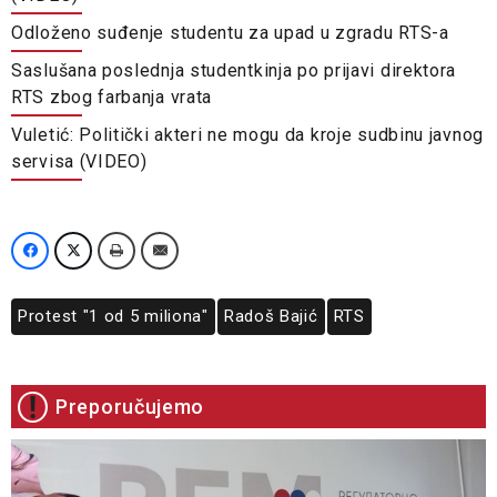
Odloženo suđenje studentu za upad u zgradu RTS-a
Saslušana poslednja studentkinja po prijavi direktora
RTS zbog farbanja vrata
Vuletić: Politički akteri ne mogu da kroje sudbinu javnog
servisa (VIDEO)
Protest "1 od 5 miliona"
Radoš Bajić
RTS
Preporučujemo