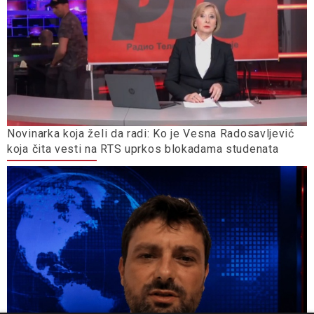
Novinarka koja želi da radi: Ko je Vesna Radosavljević
koja čita vesti na RTS uprkos blokadama studenata