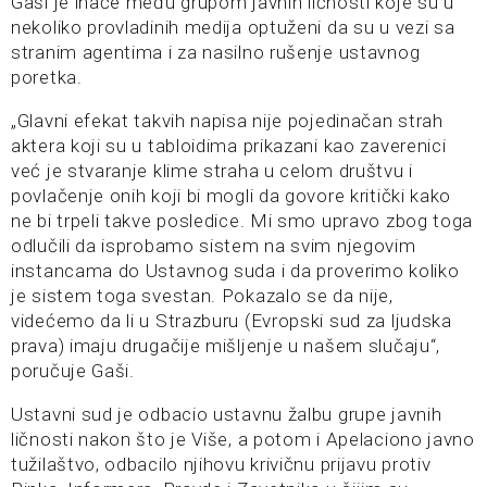
Gaši je inače među grupom javnih ličnosti koje su u
nekoliko provladinih medija optuženi da su u vezi sa
stranim agentima i za nasilno rušenje ustavnog
poretka.
„Glavni efekat takvih napisa nije pojedinačan strah
aktera koji su u tabloidima prikazani kao zaverenici
već je stvaranje klime straha u celom društvu i
povlačenje onih koji bi mogli da govore kritički kako
ne bi trpeli takve posledice. Mi smo upravo zbog toga
odlučili da isprobamo sistem na svim njegovim
instancama do Ustavnog suda i da proverimo koliko
je sistem toga svestan. Pokazalo se da nije,
videćemo da li u Strazburu (Evropski sud za ljudska
prava) imaju drugačije mišljenje u našem slučaju“,
poručuje Gaši.
Ustavni sud je odbacio ustavnu žalbu grupe javnih
ličnosti nakon što je Više, a potom i Apelaciono javno
tužilaštvo, odbacilo njihovu krivičnu prijavu protiv