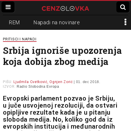
REM
Napadi na novinare
Zvučni top
Crna Gora
N1
PRITISCI I NAPADI
Srbija ignoriše upozorenja
Propaganda
Lokalni mediji
koja dobija zbog medija
Informer
Slavko Ćuruvija
PIŠU:
Ljudmila Cvetković, Ognjen Zorić
| 01. dec 2018.
IZVOR:
Radio Slobodna Evropa
Evropski parlament pozvao je Srbiju,
u
juče usvojenoj rezoluciji
, da ostvari
opipljive rezultate kada je u pitanju
sloboda medija. No, koliko god da iz
evropskih institucija i međunarodnih