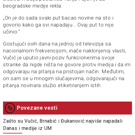
beogradske medije rekla:
„On je do sada svaki put bacao novine na sto i
govorio kako ga svi napadaju… Ovaj put to nije
učinio.“
Gostujući ovih dana na jednoj od televizija sa
nacionalnom frekvencijom, inače naklonjenoj vlasti,
Vučić je uputio javni poziv funkcionerima svoje
stranke da nigde ništa ne govore protiv medija i da im
odgovaraju na pitanja na pristojan način. Međutim,
on sam se u mnogim slučajevima, odgovarajući na
pitanja novinara služio etiketiranjem istih.
Povezane vesti
Zašto su Vučić, Brnabić i Đukanović najviše napadali
Danas i medije iz UM