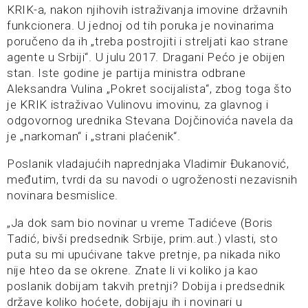
KRIK-a, nakon njihovih istraživanja imovine državnih
funkcionera. U jednoj od tih poruka je novinarima
poručeno da ih „treba postrojiti i streljati kao strane
agente u Srbiji“. U julu 2017. Dragani Pećo je obijen
stan. Iste godine je partija ministra odbrane
Aleksandra Vulina „Pokret socijalista“, zbog toga što
je KRIK istraživao Vulinovu imovinu, za glavnog i
odgovornog urednika Stevana Dojčinovića navela da
je „narkoman“ i „strani plaćenik“.
Poslanik vladajućih naprednjaka Vladimir Đukanović,
međutim, tvrdi da su navodi o ugroženosti nezavisnih
novinara besmislice.
„Ja dok sam bio novinar u vreme Tadićeve (Boris
Tadić, bivši predsednik Srbije, prim.aut.) vlasti, sto
puta su mi upućivane takve pretnje, pa nikada niko
nije hteo da se okrene. Znate li vi koliko ja kao
poslanik dobijam takvih pretnji? Dobija i predsednik
države koliko hoćete, dobijaju ih i novinari u