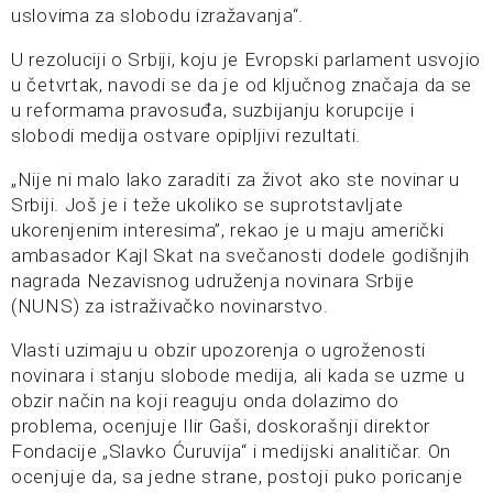
uslovima za slobodu izražavanja“.
U rezoluciji o Srbiji, koju je Evropski parlament usvojio
u četvrtak, navodi se da je od ključnog značaja da se
u reformama pravosuđa, suzbijanju korupcije i
slobodi medija ostvare opipljivi rezultati.
„Nije ni malo lako zaraditi za život ako ste novinar u
Srbiji. Još je i teže ukoliko se suprotstavljate
ukorenjenim interesima”, rekao je u maju američki
ambasador Kajl Skat na svečanosti dodele godišnjih
nagrada Nezavisnog udruženja novinara Srbije
(NUNS) za istraživačko novinarstvo.
Vlasti uzimaju u obzir upozorenja o ugroženosti
novinara i stanju slobode medija, ali kada se uzme u
obzir način na koji reaguju onda dolazimo do
problema, ocenjuje Ilir Gaši, doskorašnji direktor
Fondacije „Slavko Ćuruvija“ i medijski analitičar. On
ocenjuje da, sa jedne strane, postoji puko poricanje