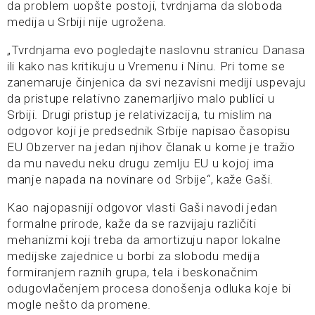
da problem uopšte postoji, tvrdnjama da sloboda
medija u Srbiji nije ugrožena.
„Tvrdnjama evo pogledajte naslovnu stranicu Danasa
ili kako nas kritikuju u Vremenu i Ninu. Pri tome se
zanemaruje činjenica da svi nezavisni mediji uspevaju
da pristupe relativno zanemarljivo malo publici u
Srbiji. Drugi pristup je relativizacija, tu mislim na
odgovor koji je predsednik Srbije napisao časopisu
EU Obzerver na jedan njihov članak u kome je tražio
da mu navedu neku drugu zemlju EU u kojoj ima
manje napada na novinare od Srbije“, kaže Gaši.
Kao najopasniji odgovor vlasti Gaši navodi jedan
formalne prirode, kaže da se razvijaju različiti
mehanizmi koji treba da amortizuju napor lokalne
medijske zajednice u borbi za slobodu medija
formiranjem raznih grupa, tela i beskonačnim
odugovlačenjem procesa donošenja odluka koje bi
mogle nešto da promene.