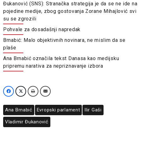
Đukanović (SNS): Stranačka strategija je da se ne ide na
pojedine medije, zbog gostovanja Zorane Mihajlović svi
su se zgrozili
Pohvale za dosadašnji napredak
Brnabić: Malo objektivnih novinara, ne mislim da se
plaše
Ana Brnabić označila tekst Danasa kao medijsku
pripremu narativa za nepriznavanje izbora
Ana Brnabić
Evropski parlament
Ilir Gaši
Vladimir Đukanović