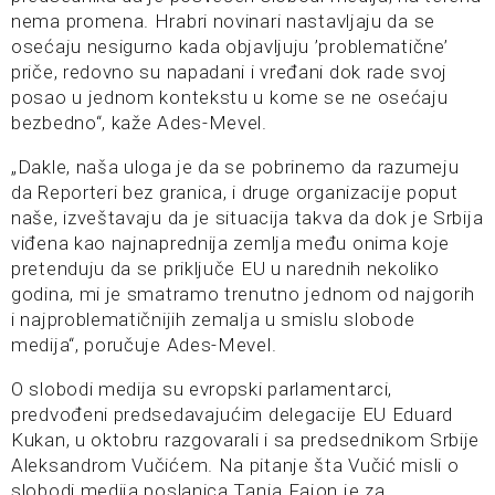
nema promena. Hrabri novinari nastavljaju da se
osećaju nesigurno kada objavljuju ’problematične’
priče, redovno su napadani i vređani dok rade svoj
posao u jednom kontekstu u kome se ne osećaju
bezbedno“, kaže Ades-Mevel.
„Dakle, naša uloga je da se pobrinemo da razumeju
da Reporteri bez granica, i druge organizacije poput
naše, izveštavaju da je situacija takva da dok je Srbija
viđena kao najnaprednija zemlja među onima koje
pretenduju da se priključe EU u narednih nekoliko
godina, mi je smatramo trenutno jednom od najgorih
i najproblematičnijih zemalja u smislu slobode
medija“, poručuje Ades-Mevel.
O slobodi medija su evropski parlamentarci,
predvođeni predsedavajućim delegacije EU Eduard
Kukan, u oktobru razgovarali i sa predsednikom Srbije
Aleksandrom Vučićem. Na pitanje šta Vučić misli o
slobodi medija poslanica Tanja Fajon je za