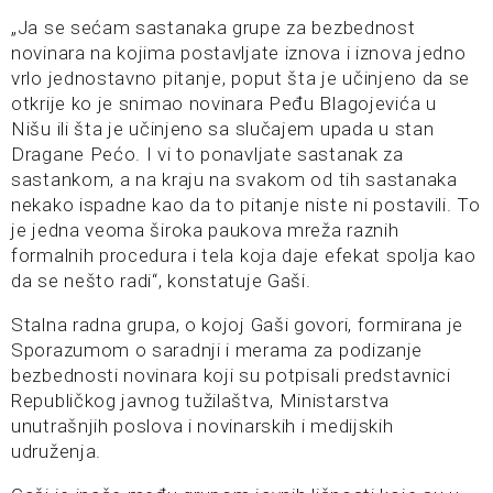
„Ja se sećam sastanaka grupe za bezbednost
novinara na kojima postavljate iznova i iznova jedno
vrlo jednostavno pitanje, poput šta je učinjeno da se
otkrije ko je snimao novinara Peđu Blagojevića u
Nišu ili šta je učinjeno sa slučajem upada u stan
Dragane Pećo. I vi to ponavljate sastanak za
sastankom, a na kraju na svakom od tih sastanaka
nekako ispadne kao da to pitanje niste ni postavili. To
je jedna veoma široka paukova mreža raznih
formalnih procedura i tela koja daje efekat spolja kao
da se nešto radi“, konstatuje Gaši.
Stalna radna grupa, o kojoj Gaši govori, formirana je
Sporazumom o saradnji i merama za podizanje
bezbednosti novinara koji su potpisali predstavnici
Republičkog javnog tužilaštva, Ministarstva
unutrašnjih poslova i novinarskih i medijskih
udruženja.