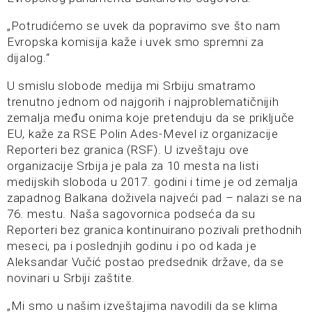
„Potrudićemo se uvek da popravimo sve što nam
Evropska komisija kaže i uvek smo spremni za
dijalog.“
U smislu slobode medija mi Srbiju smatramo
trenutno jednom od najgorih i najproblematičnijih
zemalja među onima koje pretenduju da se priključe
EU, kaže za RSE Polin Ades-Mevel iz organizacije
Reporteri bez granica (RSF). U izveštaju ove
organizacije Srbija je pala za 10 mesta na listi
medijskih sloboda u 2017. godini i time je od zemalja
zapadnog Balkana doživela najveći pad – nalazi se na
76. mestu. Naša sagovornica podseća da su
Reporteri bez granica kontinuirano pozivali prethodnih
meseci, pa i poslednjih godinu i po od kada je
Aleksandar Vučić postao predsednik države, da se
novinari u Srbiji zaštite.
„Mi smo u našim izveštajima navodili da se klima