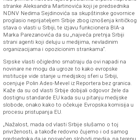
stranke Aleksandra Martinovića koji je predsednika
NDNV Nedima Sejdinovića sa skupštinske govornice
proglasio neprijateljem Srbije zbog iznošenja kritičkog
stava o vlasti u Srbiji, te izjavu funkcionera BIA-a
Marka Parezanovića da su „najveća pretnja Srbiji
strani agenti koji deluju u medijima, nevladinim
organizacijama i opozicionim strankama“.
Srpske vlasti očigledno smatraju da ovi napadi na
novinare ne mogu da ugroze to kako evropske
institucije vide stanje u medijskoj sferi u Srbiji,
ocenjuje Polin Ades-Mevel iz Reportera bez granica.
Kaže da su od vlasti Srbije dobijali odgovor žele da
dostignu standarde EU kada su u pitanju medijske
slobode, onako kako to očekuje Evropska komisija u
procesu pristupanja EU.
„Nažalost, mada od vlasti Srbije slušamo o toj
privrženosti, a takođe redovno čujemo i od samog
predsednika da je posvećen slobodi medija, na terenu