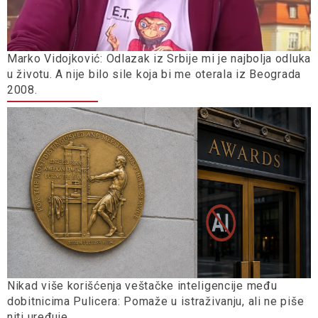
Marko Vidojković: Odlazak iz Srbije mi je najbolja odluka
u životu. A nije bilo sile koja bi me oterala iz Beograda
2008.
Nikad više korišćenja veštačke inteligencije među
dobitnicima Pulicera: Pomaže u istraživanju, ali ne piše
niti uređuje