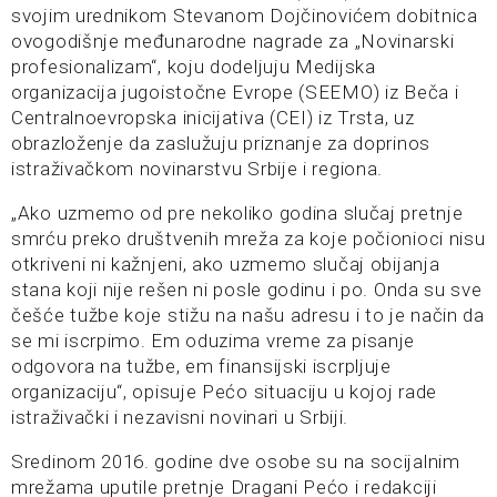
svojim urednikom Stevanom Dojčinovićem dobitnica
ovogodišnje međunarodne nagrade za „Novinarski
profesionalizam“, koju dodeljuju Medijska
organizacija jugoistočne Evrope (SEEMO) iz Beča i
Centralnoevropska inicijativa (CEI) iz Trsta, uz
obrazloženje da zaslužuju priznanje za doprinos
istraživačkom novinarstvu Srbije i regiona.
„Ako uzmemo od pre nekoliko godina slučaj pretnje
smrću preko društvenih mreža za koje počionioci nisu
otkriveni ni kažnjeni, ako uzmemo slučaj obijanja
stana koji nije rešen ni posle godinu i po. Onda su sve
češće tužbe koje stižu na našu adresu i to je način da
se mi iscrpimo. Em oduzima vreme za pisanje
odgovora na tužbe, em finansijski iscrpljuje
organizaciju“, opisuje Pećo situaciju u kojoj rade
istraživački i nezavisni novinari u Srbiji.
Sredinom 2016. godine dve osobe su na socijalnim
mrežama uputile pretnje Dragani Pećo i redakciji