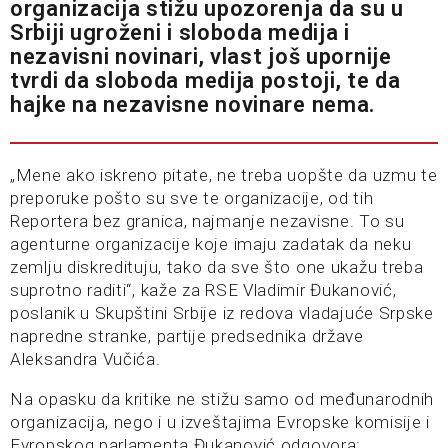
organizacija stižu upozorenja da su u
Srbiji ugroženi i sloboda medija i
nezavisni novinari, vlast još upornije
tvrdi da sloboda medija postoji, te da
hajke na nezavisne novinare nema.
„Mene ako iskreno pitate, ne treba uopšte da uzmu te
preporuke pošto su sve te organizacije, od tih
Reportera bez granica, najmanje nezavisne. To su
agenturne organizacije koje imaju zadatak da neku
zemlju diskredituju, tako da sve što one ukažu treba
suprotno raditi“, kaže za RSE Vladimir Đukanović,
poslanik u Skupštini Srbije iz redova vladajuće Srpske
napredne stranke, partije predsednika države
Aleksandra Vučića.
Na opasku da kritike ne stižu samo od međunarodnih
organizacija, nego i u izveštajima Evropske komisije i
Evropskog parlamenta Đukanović odgovora: