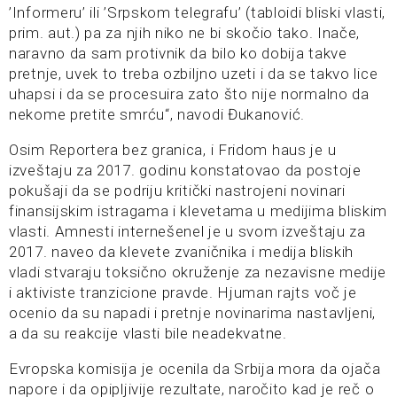
’Informeru’ ili ’Srpskom telegrafu’ (tabloidi bliski vlasti,
prim. aut.) pa za njih niko ne bi skočio tako. Inače,
naravno da sam protivnik da bilo ko dobija takve
pretnje, uvek to treba ozbiljno uzeti i da se takvo lice
uhapsi i da se procesuira zato što nije normalno da
nekome pretite smrću“, navodi Đukanović.
Osim Reportera bez granica, i Fridom haus je u
izveštaju za 2017. godinu konstatovao da postoje
pokušaji da se podriju kritički nastrojeni novinari
finansijskim istragama i klevetama u medijima bliskim
vlasti. Amnesti internešenel je u svom izveštaju za
2017. naveo da klevete zvaničnika i medija bliskih
vladi stvaraju toksično okruženje za nezavisne medije
i aktiviste tranzicione pravde. Hjuman rajts voč je
ocenio da su napadi i pretnje novinarima nastavljeni,
a da su reakcije vlasti bile neadekvatne.
Evropska komisija je ocenila da Srbija mora da ojača
napore i da opipljivije rezultate, naročito kad je reč o