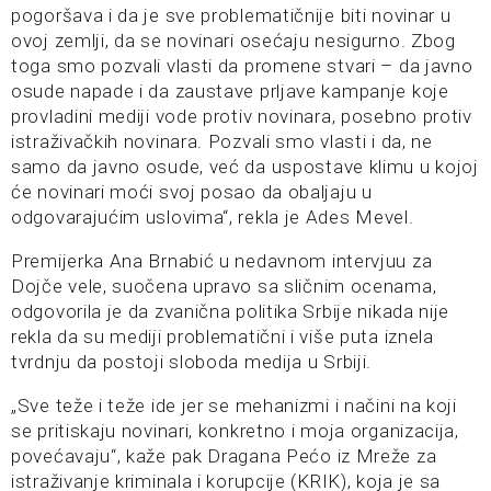
pogoršava i da je sve problematičnije biti novinar u
ovoj zemlji, da se novinari osećaju nesigurno. Zbog
toga smo pozvali vlasti da promene stvari – da javno
osude napade i da zaustave prljave kampanje koje
provladini mediji vode protiv novinara, posebno protiv
istraživačkih novinara. Pozvali smo vlasti i da, ne
samo da javno osude, već da uspostave klimu u kojoj
će novinari moći svoj posao da obaljaju u
odgovarajućim uslovima“, rekla je Ades Mevel.
Premijerka Ana Brnabić u nedavnom intervjuu za
Dojče vele, suočena upravo sa sličnim ocenama,
odgovorila je da zvanična politika Srbije nikada nije
rekla da su mediji problematični i više puta iznela
tvrdnju da postoji sloboda medija u Srbiji.
„Sve teže i teže ide jer se mehanizmi i načini na koji
se pritiskaju novinari, konkretno i moja organizacija,
povećavaju“, kaže pak Dragana Pećo iz Mreže za
istraživanje kriminala i korupcije (KRIK), koja je sa