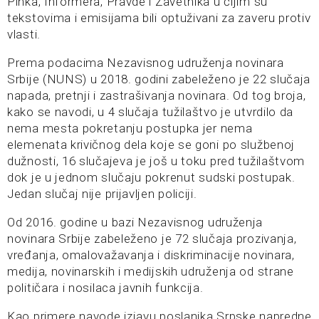
Pinka, Informera, Pravde i Zavetnika u čijim su
tekstovima i emisijama bili optuživani za zaveru protiv
vlasti.
Prema podacima Nezavisnog udruženja novinara
Srbije (NUNS) u 2018. godini zabeleženo je 22 slučaja
napada, pretnji i zastrašivanja novinara. Od tog broja,
kako se navodi, u 4 slučaja tužilaštvo je utvrdilo da
nema mesta pokretanju postupka jer nema
elemenata krivičnog dela koje se goni po službenoj
dužnosti, 16 slučajeva je još u toku pred tužilaštvom
dok je u jednom slučaju pokrenut sudski postupak.
Jedan slučaj nije prijavljen policiji.
Od 2016. godine u bazi Nezavisnog udruženja
novinara Srbije zabeleženo je 72 slučaja prozivanja,
vređanja, omalovažavanja i diskriminacije novinara,
medija, novinarskih i medijskih udruženja od strane
političara i nosilaca javnih funkcija.
Kao primere navode izjavu poslanika Srpske napredne