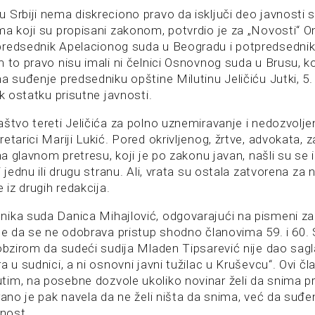
 Srbiji nema diskreciono pravo da isključi deo javnosti 
ma koji su propisani zakonom, potvrdio je za „Novosti“ 
redsednik Apelacionog suda u Beogradu i potpredsednik
 to pravo nisu imali ni čelnici Osnovnog suda u Brusu, koj
a suđenje predsedniku opštine Milutinu Jeličiću Jutki, 5.
ak ostatku prisutne javnosti.
aštvo tereti Jeličića za polno uznemiravanje i nedozvolje
etarici Mariji Lukić. Pored okrivljenog, žrtve, advokata,
 na glavnom pretresu, koji je po zakonu javan, našli su se i
i jednu ili drugu stranu. Ali, vrata su ostala zatvorena za 
 iz drugih redakcija.
ika suda Danica Mihajlović, odgovarajući na pismeni z
 je da se ne odobrava pristup shodno članovima 59. i 60
 obzirom da sudeći sudija Mladen Tipsarević nije dao sag
a u sudnici, a ni osnovni javni tužilac u Kruševcu“. Ovi č
im, na posebne dozvole ukoliko novinar želi da snima p
rano je pak navela da ne želi ništa da snima, već da suđe
vnost.