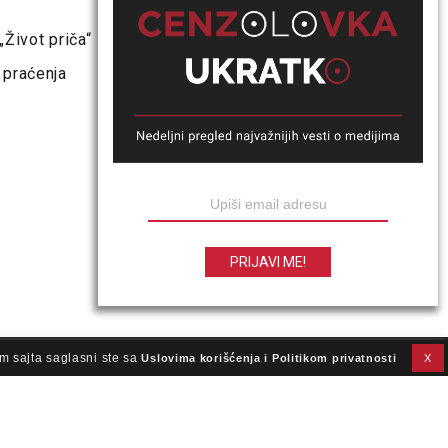
„Život priča“
 praćenja
m sajta saglasni ste sa
Uslovima korišćenja i Politikom privatnosti
X