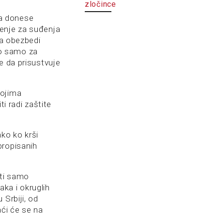
zločince
 da donese
renje za suđenja
da obezbedi
no samo za
e da prisustvuje
kojima
ti radi zaštite
ko ko krši
propisanih
iti samo
ka i okruglih
 Srbiji, od
aći će se na