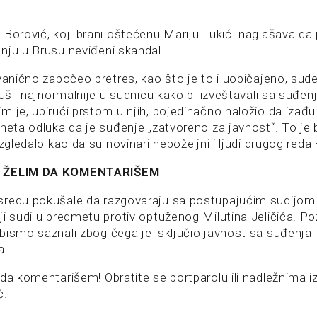
 Borović, koji brani oštećenu Mariju Lukić. naglašava da
nju u Brusu neviđeni skandal.
vanično započeo pretres, kao što je to i uobičajeno, sude
 ušli najnormalnije u sudnicu kako bi izveštavali sa suđen
 je, upirući prstom u njih, pojedinačno naložio da izađu n
neta odluka da je suđenje „zatvoreno za javnost“. To je b
izgledalo kao da su novinari nepoželjni i ljudi drugog red
E ŽELIM DA KOMENTARIŠEM
sredu pokušale da razgovaraju sa postupajućim sudij
ji sudi u predmetu protiv optuženog Milutina Jeličića. P
ismo saznali zbog čega je isključio javnost sa suđenja i
a.
 da komentarišem! Obratite se portparolu ili nadležnima i
ć.