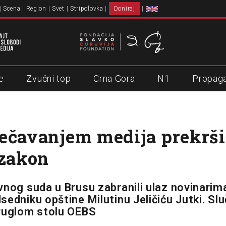
Scena
Region
Svet
Stripolovka
Doniraj
e
Zvučni top
Crna Gora
N1
Propag
ečavanjem medija prekrši
 zakon
vnog suda u Brusu zabranili ulaz novinarim
edniku opštine Milutinu Jeličiću Jutki. Sluč
ruglom stolu OEBS