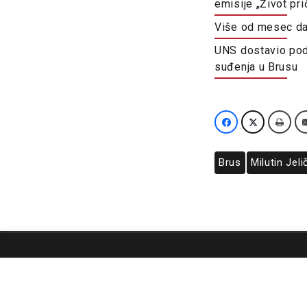
emisije „Život pri
Više od mesec dan
UNS dostavio pod
suđenja u Brusu
Brus
Milutin Jeli
O nama
Impresum
Podrška
Kontakt
Newsletter
Us