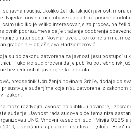
i su javna i sudija, ukoliko želi da isključi javnost, mora
e. Nijedan novinar nije obavezan da traži posebno odob
 osim ukoliko je veliko interesovanje za proces, pa želi 
oslovnik podrazumeva da je traženje odobrenja obavez
snimanje unutar suda. Novinar uvek, ukoliko ne snima, mož
čan građanin – objašnjava Hadžiomerović.
oja su po zakonu zatvorena za javnost jesu postupci u 
ici, ili ukoliko sud proceni da je publiku potrebno isključi
ne bezbednosti ili javnog reda i morala.
ović, predsednik Udruženja novinara Srbije, dodaje da sva
a prisustvuje suđenjima koja nisu zatvorena iz zakonom 
av i zakon.
ne može razdvojiti javnost na publiku i novinare, i zabran
ate suđenje. Javnost rada sudova biće tema niza sastana
rganizovati UNS, Vrhovni kasacioni sud i Misija OEBS-a u
 2019, u sedištima apelacionih sudova. I „slučaj Brus“ n