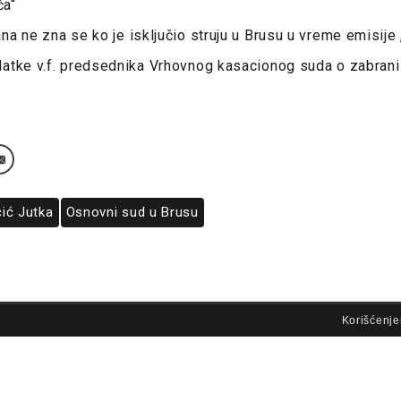
ča“
a ne zna se ko je isključio struju u Brusu u vreme emisije 
atke v.f. predsednika Vrhovnog kasacionog suda o zabrani
čić Jutka
Osnovni sud u Brusu
lovi korišćenja
Korišćenje