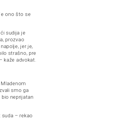
 je ono što se
ći sudija je
ja, prozvao
apolje, jer je,
ilo strašno, pre
a – kaže advokat.
om Mladenom
ozvali smo ga
 bio neprijatan
z suda – rekao