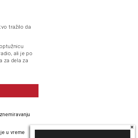
vo tražilo da
 optužnicu
dio, ali je po
a za dela za
uznemiravanju
uje u vreme