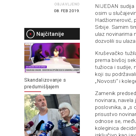
OBJAVLJENO
NIJEDAN sudija u
08. FEB 2019.
osim u slučajevi
Hadžiomerović, p
Srbije. Samim tim
Najčitanije
ulaz novinarima n
dozvolili su ulaz
Kruševačko tužil
prema bivšoj sekr
tužioca i sudije,
koji su podržaval
Skandalizovanje s
„Novosti“ i kolege
predumišljajem
Zamenik predsedn
novinara, navela
poslovnika, a „s
prisustvo novinar
odnose se, međut
koleginica decidi
isključivo kao ja