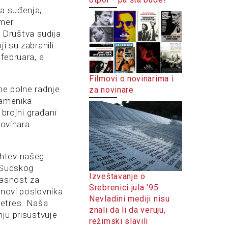
sa suđenja,
Omer
 Društva sudija
i su zabranili
 februara, a
Filmovi o novinarima i
ne polne radnje
za novinare
 zamenika
 brojni građani
novinara
ahtev našeg
. Sudskog
Izveštavanje o
lasnost za
Srebrenici jula '95:
lanovi poslovnika
Nevladini mediji nisu
retres. Naša
znali da li da veruju,
nju prisustvuje
režimski slavili