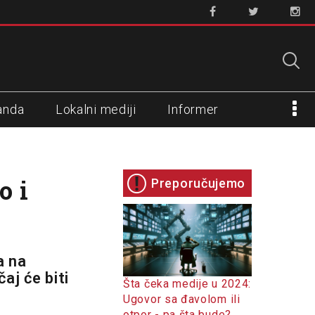
anda
Lokalni mediji
Informer
o i
Preporučujemo
a na
aj će biti
Šta čeka medije u 2024:
Ugovor sa đavolom ili
otpor - pa šta bude?