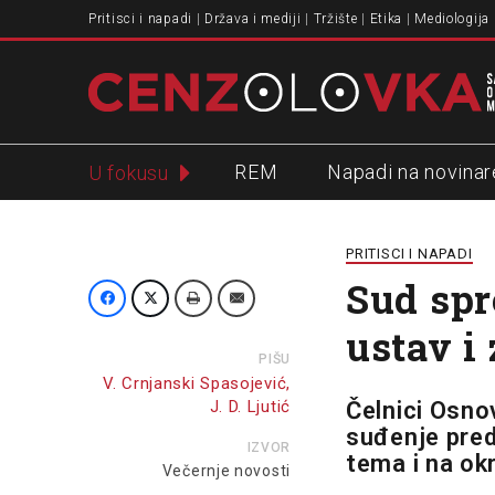
Pritisci i napadi
Država i mediji
Tržište
Etika
Mediologija
REM
Napadi na novinar
U fokusu
Slavko Ćuruvija
PRITISCI I NAPADI
Sud spr
ustav i
PIŠU
V. Crnjanski Spasojević,
J. D. Ljutić
Čelnici Osno
suđenje preds
IZVOR
tema i na ok
Večernje novosti