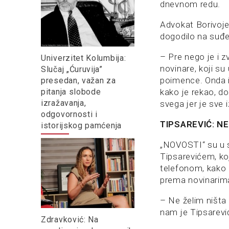
dnevnom redu.
Advokat Borivoje
dogodilo na suđe
– Pre nego je i z
Univerzitet Kolumbija:
novinare, koji su
Slučaj „Ćuruvija”
poimence. Onda im
presedan, važan za
pitanja slobode
kako je rekao, do
izražavanja,
svega jer je sve 
odgovornosti i
TIPSAREVIĆ: N
istorijskog pamćenja
„NOVOSTI“ su u 
Tipsarevićem, ko
telefonom, kako b
prema novinarim
– Ne želim ništa
nam je Tipsarevi
Zdravković: Na