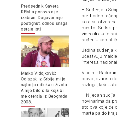
Predsednik Saveta
– Suđenja u Srbij
REM-a ponovo nije
prethodno rešenj
izabran: Dogovor nije
koja su otvorena,
postignut, odnos snaga
mesto. Sudski p
ostaje isti
video ili audio 
suđenju kao obi
Jedina suđenja k
učestvuju maloletn
interesa nacional
Vladimir Radomir
Marko Vidojković:
pravo javnosti d
Odlazak iz Srbije mi je
razloga, krši Ust
najbolja odluka u životu.
A nije bilo sile koja bi
– Nijedan sudija 
me oterala iz Beograda
novinarima da pr
2008.
stolova koje će o
marta pa do kraja