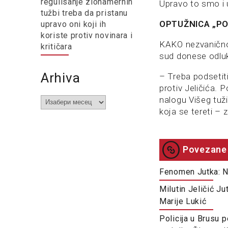
regulisanje zlonamernih
Upravo to smo i u
tužbi treba da pristanu
OPTUŽNICA „PO
upravo oni koji ih
koriste protiv novinara i
KAKO nezvanično 
kritičara
sud donese odluk
Arhiva
– Treba podsetiti
protiv Jeličića. 
nalogu Višeg tuži
Arhiva
koja se tereti – 
Povezane 
Fenomen Jutka: Nev
Milutin Jeličić J
Marije Lukić
Policija u Brusu p