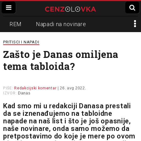
REM
Napadi na novinare
Zvučni top
Crna Gora
N1
PRITISCI I NAPADI
Zašto je Danas omiljena
Propaganda
Lokalni mediji
tema tabloida?
Informer
Slavko Ćuruvija
PIŠE:
Redakcijski komentar
| 26. avg 2022.
IZVOR:
Danas
Kad smo mi u redakciji Danasa prestali
da se iznenađujemo na tabloidne
napade na naš list i što je još opasnije,
naše novinare, onda samo možemo da
pretpostavimo do koje je mere po ovom