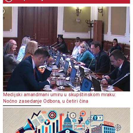
Medijski amandmani umiru u skupštinskom mraku:
Noćno zasedanje Odbora, u četiri čina