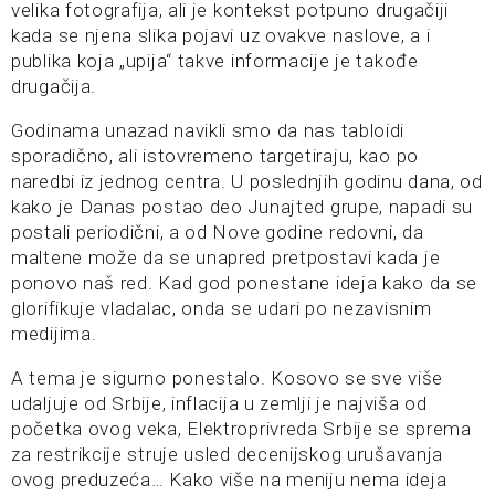
velika fotografija, ali je kontekst potpuno drugačiji
kada se njena slika pojavi uz ovakve naslove, a i
publika koja „upija“ takve informacije je takođe
drugačija.
Godinama unazad navikli smo da nas tabloidi
sporadično, ali istovremeno targetiraju, kao po
naredbi iz jednog centra. U poslednjih godinu dana, od
kako je Danas postao deo Junajted grupe, napadi su
postali periodični, a od Nove godine redovni, da
maltene može da se unapred pretpostavi kada je
ponovo naš red. Kad god ponestane ideja kako da se
glorifikuje vladalac, onda se udari po nezavisnim
medijima.
A tema je sigurno ponestalo. Kosovo se sve više
udaljuje od Srbije, inflacija u zemlji je najviša od
početka ovog veka, Elektroprivreda Srbije se sprema
za restrikcije struje usled decenijskog urušavanja
ovog preduzeća… Kako više na meniju nema ideja