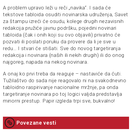
A problem upravo leži u reči „navika“. I sada će
tekstove tabloida osuditi novinarska udruženja, Savet
za štampu izreći će osudu, kolege drugih nezavisnih
redakcija pružiće javnu podršku, pojedini novinari
tabloida (čak i onih koji su ovo objavili) privatno će
pozvati ili poslati poruku da provere da li je sve u
redu… I stvari će stišati. Sve do novog targetiranja
redakcija i novinara (naših ili nekih drugih) ili do onog
najgoreg, napada na nekog novinara.
A onaj ko prvi treba da reaguje – nastaviće da ćuti.
Tužilaštvo do sada nije reagovalo ni na svakodnevno
tabloidno raspirivanje nacionalne mržnje, pa onda
targetiranje novinara po toj logici valjda predstavlja
minorni prestup. Papir izgleda trpi sve, bukvalno!
Povezane vesti