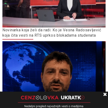
Novinarka koja želi da radi: Ko je Vesna Radosavljević
koja čita vesti na RTS uprkos blokadama studenata