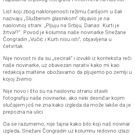
List koji zbog naklonjenosti režimu čaršijom u šali
nazivaju „Službenim glasnikom“ objavio je na
naslovnoj strani: „Pljuju na Srbiju, Danas: Kurti je
žrtva!?“. Povod je kolumna naše novinarke Snežane
Čongradin „Vučić i Kurti nisu isti“, objavljena u
četvrtak.
Nije novost ni da su „secirali“ i izvukli iz konteksta reči
naše novinarke, uz obavezan narativ kako mi kao
redakcija maltene obožavamo da pljujemo po zemlji u
kojoj živimo.
Nije novo i što su na naslovnu stranu stavili
fotografiju naše novinarke, ako neki desničar kojim
slučajem još ne zna kako izgleda da može lakše da je
prepozna na ulici.
Da se razumemo, nije tajna kako bilo koji naš novinar
izgleda, Snežani Čongradin uz kolumnu redovno izlazi