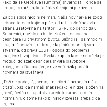
kako da se ulepšava (sumorna) stvarnost – onda se
propagira mržnja, koja čak više nije ni prikrivena.
Za posledice niko ni ne mari. Naša novinarka je zbog
prirode tema o kojima piše, od ratnih zločina svih
strana u ratovima na teritoriji SFRJ do genocida u
Srebrenici, navikla da bude izložena napadima
desničara i u privatnom životu. Slično je i sa mnogim
drugim članovima redakcije koji pišu o osetljivim
stvarima, od prava LGBT+ osoba do problema
manjinskih zajednica. Svaki skup na kome se očekuje
mogući dolazak desničara stvara glavobolje
kolegijumu Danasa jer je sve veći rizik poslati
novinara da izveštava.
„Drži se podalje“, „nemoj im prilaziti, nemoj ih ništa
pitati“, „pazi da nemaš znak redakcije nigde izložen na
jakni“, češća su uputstva urednika umesto onih
normalnih, o tome kako bi njihov izveštaj trebalo da
izgleda.