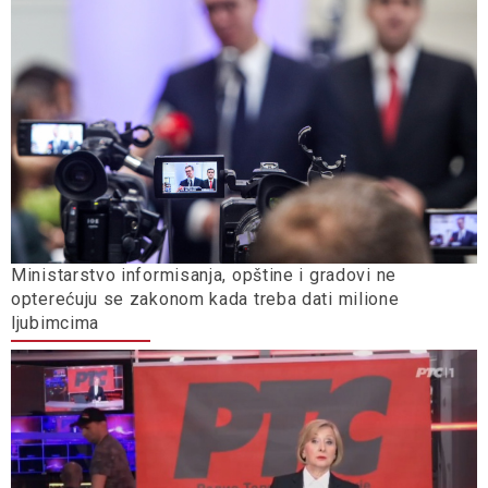
Ministarstvo informisanja, opštine i gradovi ne
opterećuju se zakonom kada treba dati milione
ljubimcima