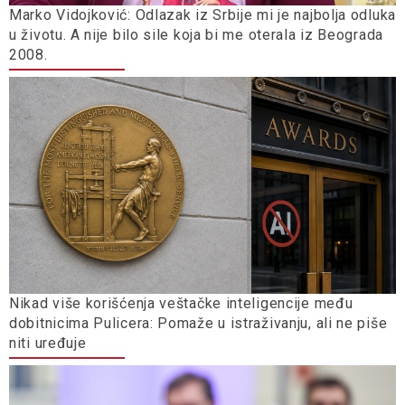
Marko Vidojković: Odlazak iz Srbije mi je najbolja odluka
u životu. A nije bilo sile koja bi me oterala iz Beograda
2008.
Nikad više korišćenja veštačke inteligencije među
dobitnicima Pulicera: Pomaže u istraživanju, ali ne piše
niti uređuje