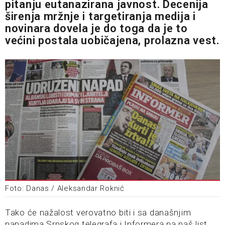
pitanju eutanazirana javnost. Decenija
širenja mržnje i targetiranja medija i
novinara dovela je do toga da je to
većini postala uobičajena, prolazna vest.
Foto: Danas / Aleksandar Roknić
Tako će nažalost verovatno biti i sa današnjim
napadima Srpskog telegrafa i Informera na naš list.