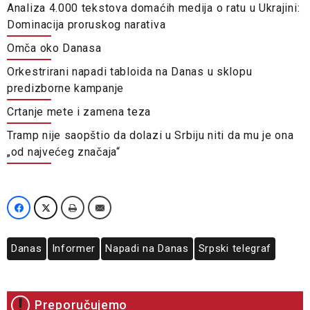
Analiza 4.000 tekstova domaćih medija o ratu u Ukrajini:
Dominacija proruskog narativa
Omča oko Danasa
Orkestrirani napadi tabloida na Danas u sklopu
predizborne kampanje
Crtanje mete i zamena teza
Tramp nije saopštio da dolazi u Srbiju niti da mu je ona
„od najvećeg značaja“
Danas
Informer
Napadi na Danas
Srpski telegraf
Preporučujemo