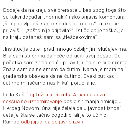
Dodaje da na kraju sve preraste u bes zbog toga što
su takvi događaji „normalni“ i ako prijaviš komentara
„šta prijavljuješ, samo se desilo to i to?“, a ako ne
prijaviš – „zašto nije prijavila?”. Ističe da je teško, jer
na kraju ostaneš sam sa „flešbekovima“.
„Institucije ćute i pred mnogo ozbiljnijim slučajevima.
Bila sam spremna da neće odraditi svoj posao. Od
početka sam znala da ću prijaviti, u to nije bilo dileme.
Znala sam da ne smem da ćutim. Nama je moralna i
građanska obaveza da ne ćutimo. Svaki put kad
ćutimo mi jačamo nasilnika“, poručila je.
Lejla Kašić
optužila je Ramba Amadeusa za
seksualno uznemiravanje
posle snimanja emisije u
Herceg Novom. Ona nije želela da u javnost iznosi
detalje šta se tačno dogodilo, ali je to učinio
Rambo
odbijajući da se javno izvini
.