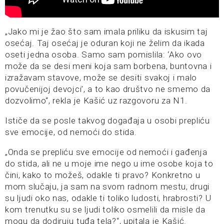
„Jako mi je žao što sam imala priliku da iskusim taj
osećaj. Taj osećaj je oduran koji ne želim da ikada
oseti jedna osoba. Samo sam pomislila: ‘Ako ovo
može da se desi meni koja sam borbena, buntovna i
izražavam stavove, može se desiti svakoj i malo
povučenijoj devojci’, a to kao društvo ne smemo da
dozvolimo“, rekla je Kašić uz razgovoru za N1.
Ističe da se posle takvog događaja u osobi prepliću
sve emocije, od nemoći do stida.
„Onda se prepliću sve emocije od nemoći i gađenja
do stida, ali ne u moje ime nego u ime osobe koja to
čini, kako to možeš, odakle ti pravo? Konkretno u
mom slučaju, ja sam na svom radnom mestu, drugi
su ljudi oko nas, odakle ti toliko ludosti, hrabrosti? U
kom trenutku su se ljudi toliko osmelili da misle da
mogu da dodiruju tuđa tela?“, upitala je Kašić.