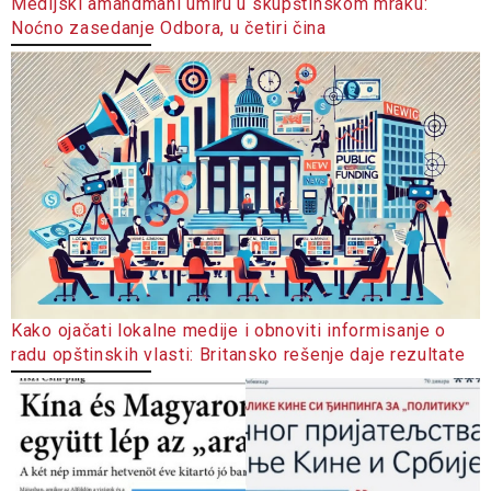
Medijski amandmani umiru u skupštinskom mraku:
Noćno zasedanje Odbora, u četiri čina
Kako ojačati lokalne medije i obnoviti informisanje o
radu opštinskih vlasti: Britansko rešenje daje rezultate