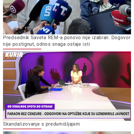
Predsednik Saveta REM-a ponovo nije izabran: Dogovor
nije postignut, odnos snaga ostaje isti
Skandalizovanje s predumišljajem