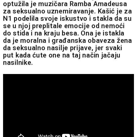
optužila je muzičara Ramba Amadeusa
za seksualno uznemiravanje. Kašić je za
N1 podelila svoje iskustvo i stakla da su
se u njoj preplitale emocije od nemoći
do stida i na kraju besa. Ona je istakla
da je moralna i građanska obaveza žena
da seksualno nasilje prijave, jer svaki
put kada ćute one na taj način jačaju
nasilnike.