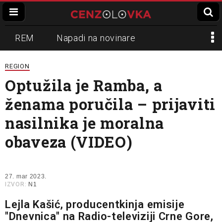
REM
Napadi na novinare
Zvučni top
Crna Gora
N1
REGION
Optužila je Ramba, a
Propaganda
Lokalni mediji
ženama poručila – prijaviti
Informer
Slavko Ćuruvija
nasilnika je moralna
obaveza (VIDEO)
27. mar 2023.
IZVOR:
N1
Lejla Kašić, producentkinja emisije
"Dnevnica" na Radio-televiziji Crne Gore,