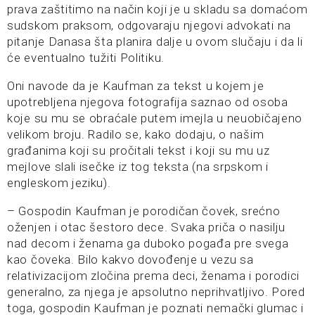
prava zaštitimo na način koji je u skladu sa domaćom
sudskom praksom, odgovaraju njegovi advokati na
pitanje Danasa šta planira dalje u ovom slučaju i da li
će eventualno tužiti Politiku.
Oni navode da je Kaufman za tekst u kojem je
upotrebljena njegova fotografija saznao od osoba
koje su mu se obraćale putem imejla u neuobičajeno
velikom broju. Radilo se, kako dodaju, o našim
građanima koji su pročitali tekst i koji su mu uz
mejlove slali isečke iz tog teksta (na srpskom i
engleskom jeziku).
– Gospodin Kaufman je porodičan čovek, srećno
oženjen i otac šestoro dece. Svaka priča o nasilju
nad decom i ženama ga duboko pogađa pre svega
kao čoveka. Bilo kakvo dovođenje u vezu sa
relativizacijom zločina prema deci, ženama i porodici
generalno, za njega je apsolutno neprihvatljivo. Pored
toga, gospodin Kaufman je poznati nemački glumac i