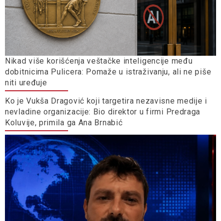
Nikad više korišćenja veštačke inteligencije među
dobitnicima Pulicera: Pomaže u istraživanju, ali ne piše
niti uređuje
Ko je Vukša Dragović koji targetira nezavisne medije i
nevladine organizacije: Bio direktor u firmi Predraga
Koluvije, primila ga Ana Brnabić