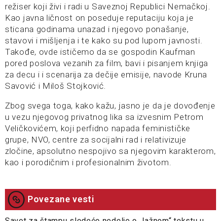
režiser koji živi i radi u Saveznoj Republici Nemačkoj.
Kao javna ličnost on poseduje reputaciju koja je
sticana godinama unazad i njegovo ponašanje,
stavovi i mišljenja i te kako su pod lupom javnosti.
Takođe, ovde ističemo da se gospodin Kaufman
pored poslova vezanih za film, bavi i pisanjem knjiga
za decu i i scenarija za dečije emisije, navode Kruna
Savović i Miloš Stojković.
Zbog svega toga, kako kažu, jasno je da je dovođenje
u vezu njegovog privatnog lika sa izvesnim Petrom
Veličkovićem, koji perfidno napada feminističke
grupe, NVO, centre za socijalni rad i relativizuje
zločine, apsolutno nespojivo sa njegovim karakterom,
kao i porodičnim i profesionalnim životom.
Povezane vesti
Savet za štampu sledeće nedelje o „lažnom“ tekstu u