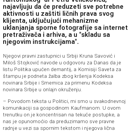
najavljuju da će preduzeti sve potrebne
aktivnosti u zaštiti ličnih prava svog
klijenta, uključujući mehanizme
uklanjanja sporne fotografije sa internet
pretraživača i arhiva, a u "skladu sa
njegovim instrukcijama".
Njegovi pravni zastupnici u Srbiji Kruna Savović i
Miloš Stojković navode u odgovoru za Danas da je
listu Politika upućen demantij, a Komisiji Saveta za
štampu je podneta žalba zbog kršenja Kodeksa
novinara Srbije i Smernica za primenu Kodeksa
novinara Srbije u onlajn okruženju.
– Povodom teksta u Politici, mi smo u svakodnevnoj
komunikaciji sa gospodinom Kaufmanom. U ovom
trenutku on je koncentrisan na tekuće postupke, a
nas je opunomoćio da preduzimamo sve pravne
radnje u vezi sa spornim tekstom i njegova lična