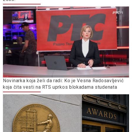
Novinarka koja želi da radi: Ko je Vesna Radosavljević
koja čita vesti na RTS uprkos blokadama studenata