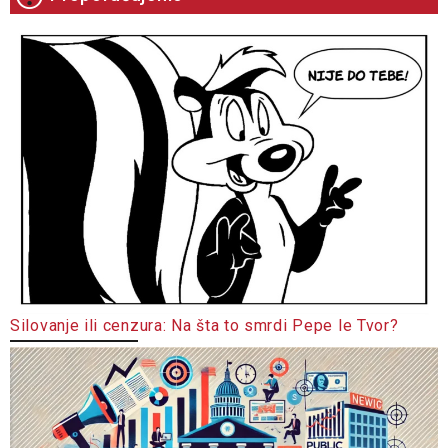
Silovanje ili cenzura: Na šta to smrdi Pepe le Tvor?