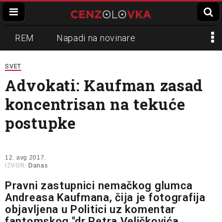
REM
Napadi na novinare
Zvučni top
Crna Gora
N1
SVET
Advokati: Kaufman zasad
Propaganda
Lokalni mediji
koncentrisan na tekuće
Informer
Slavko Ćuruvija
postupke
12. avg 2017.
IZVOR:
Danas
Pravni zastupnici nemačkog glumca
Andreasa Kaufmana, čija je fotografija
objavljena u Politici uz komentar
fantomskog "dr Petra Veličkovića,