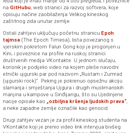
leđa koji je imao manje od 4.000 pregleda; i poveznice
na
GitHubu
, web stranici za razvoj softvera, koje
opisuju načine zaobilaženja Velikog kineskog
zaštitnog zida unutar zemlje.
Ostali zahtjevi uključuju početnu stranicu
Epoh
tajmsa
(The Epoch Timesa), lista povezanog s
vjerskim pokretom Falun Gong koji je progonjen u
Kini, i poveznice na profile na ruskoj stranici
društvenih medija VKontakte. U jednom slučaju,
korisnik je podijelio video na kojem pleše navodni
etnički ujgurski par pod nazivom „Rustam i Zumrad
(ujgurski rock)“. Peking je pokrenuo opsežnu akciju
slamanja i smještanja Ujgura i drugih muslimanskih
manjina u kampove u Sinđijangu, što su Ujedinjene
nacije opisale kao
„ozbiljna kršenja ljudskih prava“
,
a neke zapadne zemlje označile kao genocid.
Drugi zahtjev vezan je za profil kineskog studenta na
VKontakte koji je prenio video link intervjua bivšeg