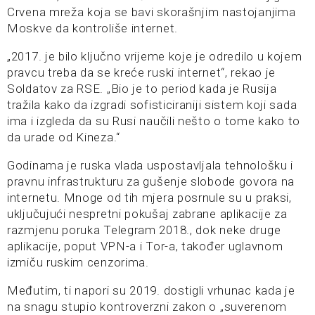
Crvena mreža koja se bavi skorašnjim nastojanjima
Moskve da kontroliše internet.
„2017. je bilo ključno vrijeme koje je odredilo u kojem
pravcu treba da se kreće ruski internet“, rekao je
Soldatov za RSE. „Bio je to period kada je Rusija
tražila kako da izgradi sofisticiraniji sistem koji sada
ima i izgleda da su Rusi naučili nešto o tome kako to
da urade od Kineza.“
Godinama je ruska vlada uspostavljala tehnološku i
pravnu infrastrukturu za gušenje slobode govora na
internetu. Mnoge od tih mjera posrnule su u praksi,
uključujući nespretni pokušaj zabrane aplikacije za
razmjenu poruka Telegram 2018., dok neke druge
aplikacije, poput VPN-a i Tor-a, također uglavnom
izmiču ruskim cenzorima.
Međutim, ti napori su 2019. dostigli vrhunac kada je
na snagu stupio kontroverzni zakon o „suverenom