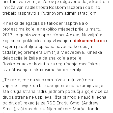
unutar i van zemlje. Žarov je odgovorio da je kontrola
imidža van nadležnosti Roskomnadzora i da bi to
trebalo raspraviti s Putinovom administracijom.
Kineska delegacija se također raspitivala o
protestima koje je nekoliko mjeseci prije, u martu
2017., organizovao opozicionar Aleksej Navaljni, a
koji su se poklopili s objavljivanjem
dokumentarca
u
kojem je detaljno opisana navodna korupcija
tadašnjeg premijera Dmitrija Medvedeva. Kineska
delegacija je željela da zna koje alate je
Roskomnadzor koristio za regulisanje medijskog
izvještavanja o skupovima širom zemlje.
„Te razmjene na visokom nivou traju već neko
vrijeme i uvijek su bile usmjerene na razumijevanje
šta druga strana radi u jednom području, gdje vide da
druga strana ne uspijeva i šta bi mogle naučiti jedna
od druge“, rekao je za RSE Endrju Smol (Andrew
Small), viši saradnik u Njemačkom Maršal fondu