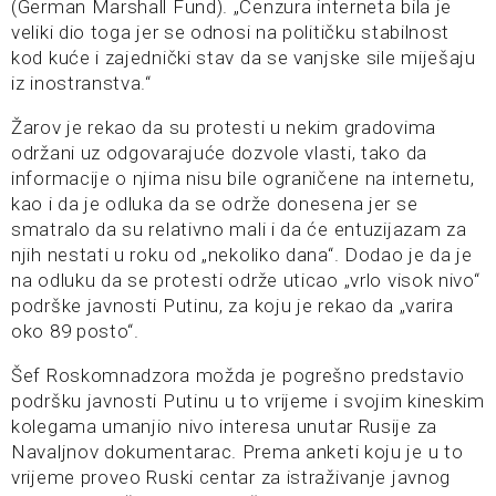
(German Marshall Fund). „Cenzura interneta bila je
veliki dio toga jer se odnosi na političku stabilnost
kod kuće i zajednički stav da se vanjske sile miješaju
iz inostranstva.“
Žarov je rekao da su protesti u nekim gradovima
održani uz odgovarajuće dozvole vlasti, tako da
informacije o njima nisu bile ograničene na internetu,
kao i da je odluka da se održe donesena jer se
smatralo da su relativno mali i da će entuzijazam za
njih nestati u roku od „nekoliko dana“. Dodao je da je
na odluku da se protesti održe uticao „vrlo visok nivo“
podrške javnosti Putinu, za koju je rekao da „varira
oko 89 posto“.
Šef Roskomnadzora možda je pogrešno predstavio
podršku javnosti Putinu u to vrijeme i svojim kineskim
kolegama umanjio nivo interesa unutar Rusije za
Navaljnov dokumentarac. Prema anketi koju je u to
vrijeme proveo Ruski centar za istraživanje javnog