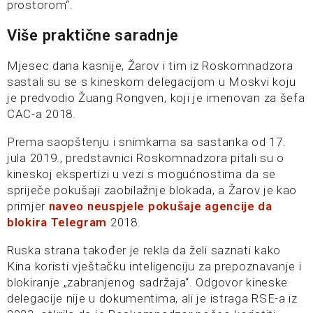
prostorom“.
Više praktične saradnje
Mjesec dana kasnije, Žarov i tim iz Roskomnadzora
sastali su se s kineskom delegacijom u Moskvi koju
je predvodio Žuang Rongven, koji je imenovan za šefa
CAC-a 2018.
Prema saopštenju i snimkama sa sastanka od 17.
jula 2019., predstavnici Roskomnadzora pitali su o
kineskoj ekspertizi u vezi s mogućnostima da se
spriječe pokušaji zaobilažnje blokada, a Žarov je kao
primjer
naveo neuspjele pokušaje agencije da
blokira Telegram
2018.
Ruska strana također je rekla da želi saznati kako
Kina koristi vještačku inteligenciju za prepoznavanje i
blokiranje „zabranjenog sadržaja“. Odgovor kineske
delegacije nije u dokumentima, ali je istraga RSE-a iz