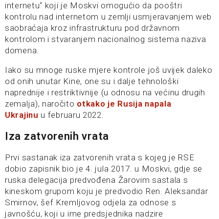
internetu“ koji je Moskvi omogućio da pooštri
kontrolu nad internetom u zemlji usmjeravanjem web
saobraćaja kroz infrastrukturu pod državnom
kontrolom i stvaranjem nacionalnog sistema naziva
domena.
Iako su mnoge ruske mjere kontrole još uvijek daleko
od onih unutar Kine, one su i dalje tehnološki
naprednije i restriktivnije (u odnosu na većinu drugih
zemalja), naročito
otkako je Rusija napala
Ukrajinu
u februaru 2022.
Iza zatvorenih vrata
Prvi sastanak iza zatvorenih vrata s kojeg je RSE
dobio zapisnik bio je 4. jula 2017. u Moskvi, gdje se
ruska delegacija predvođena Žarovim sastala s
kineskom grupom koju je predvodio Ren. Aleksandar
Smirnov, šef Kremljovog odjela za odnose s
javnošću, koji u ime predsjednika nadzire