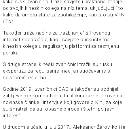
kako ruski zvaničnici traže savjete i praktično znanje
od svojih kineskih kolega na niz tema, uključujući i to
kako da ometu alate za zaobilaženje, kao što su VPN
i Tor.
Također traže načine za „razbjianje“ šifrovanog
internet saobraćaja, kao i savjete o iskustvima
kineskih kolega u regulisanju platformi za razmjenu
poruka.
S druge strane, kineski zvaničnici tražili su rusku
ekspertizu za regulisanje medija i suočavanje s
neistomišljenicima.
Godine 2019., zvaničnici CAC-a također su podnijeli
zahtjeve Roskomnadzoru da blokira razne linkove na
novinske članke i intervjue koji govore o Kini, za koje
su smatrali da su „opasne prirode i štetni po javni
interes“.
U drugom slučaju u julu 2017., Aleksandr Žarov, koji je