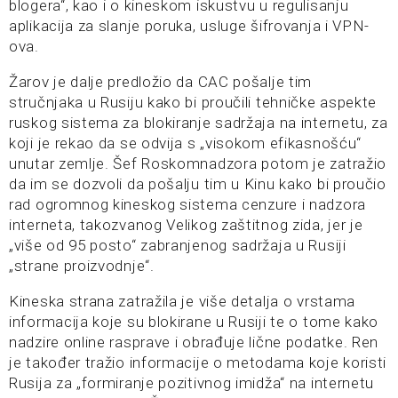
blogera“, kao i o kineskom iskustvu u regulisanju
aplikacija za slanje poruka, usluge šifrovanja i VPN-
ova.
Žarov je dalje predložio da CAC pošalje tim
stručnjaka u Rusiju kako bi proučili tehničke aspekte
ruskog sistema za blokiranje sadržaja na internetu, za
koji je rekao da se odvija s „visokom efikasnošću“
unutar zemlje. Šef Roskomnadzora potom je zatražio
da im se dozvoli da pošalju tim u Kinu kako bi proučio
rad ogromnog kineskog sistema cenzure i nadzora
interneta, takozvanog Velikog zaštitnog zida, jer je
„više od 95 posto“ zabranjenog sadržaja u Rusiji
„strane proizvodnje“.
Kineska strana zatražila je više detalja o vrstama
informacija koje su blokirane u Rusiji te o tome kako
nadzire online rasprave i obrađuje lične podatke. Ren
je također tražio informacije o metodama koje koristi
Rusija za „formiranje pozitivnog imidža“ na internetu