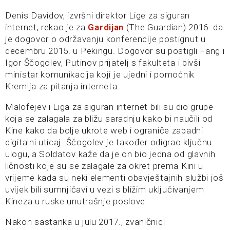
Denis Davidov, izvršni direktor Lige za siguran
internet, rekao je za
Gardijan
(The Guardian) 2016. da
je dogovor o održavanju konferencije postignut u
decembru 2015. u Pekingu. Dogovor su postigli Fang i
Igor Ščogolev, Putinov prijatelj s fakulteta i bivši
ministar komunikacija koji je ujedni i pomoćnik
Kremlja za pitanja interneta.
Malofejev i Liga za siguran internet bili su dio grupe
koja se zalagala za bližu saradnju kako bi naučili od
Kine kako da bolje ukrote web i ograniče zapadni
digitalni uticaj. Ščogolev je također odigrao ključnu
ulogu, a Soldatov kaže da je on bio jedna od glavnih
ličnosti koje su se zalagale za okret prema Kini u
vrijeme kada su neki elementi obavještajnih službi još
uvijek bili sumnjičavi u vezi s bližim uključivanjem
Kineza u ruske unutrašnje poslove.
Nakon sastanka u julu 2017., zvaničnici