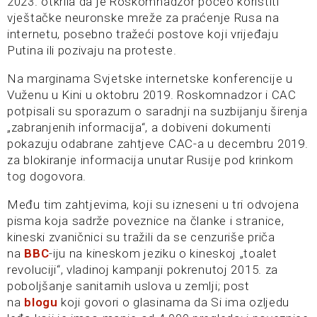
2023. otkrila da je Roskomnadzor počeo koristiti
vještačke neuronske mreže za praćenje Rusa na
internetu, posebno tražeći postove koji vrijeđaju
Putina ili pozivaju na proteste.
Na marginama Svjetske internetske konferencije u
Vuženu u Kini u oktobru 2019. Roskomnadzor i CAC
potpisali su sporazum o saradnji na suzbijanju širenja
„zabranjenih informacija“, a dobiveni dokumenti
pokazuju odabrane zahtjeve CAC-a u decembru 2019.
za blokiranje informacija unutar Rusije pod krinkom
tog dogovora.
Među tim zahtjevima, koji su izneseni u tri odvojena
pisma koja sadrže poveznice na članke i stranice,
kineski zvaničnici su tražili da se cenzuriše priča
na
BBC
-iju na kineskom jeziku o kineskoj „toalet
revoluciji“, vladinoj kampanji pokrenutoj 2015. za
poboljšanje sanitarnih uslova u zemlji; post
na
blogu
koji govori o glasinama da Si ima ozljedu