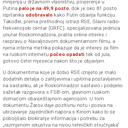
mnijenja u državnom vlasništvu, povjerenje u
Putina
palo je na 49,9 posto
, dok je oko 81 posto
ispitanika
odobravalo
kako Putin obavlja funkciju.
Također, prema prethodnoj istrazi RSE, Glavni radio-
frekvencijski centar (GRFC), specijalizovana jedinica
unutar Roskomnadzora, pratila online interes i
raspravu o Navaljnovom dokumentarnom filmu, a
njena interna metrika pokazuje da je interes za film
na ruskom internetu
počeo opadati
tek od jula,
gotovo četiri mjeseca nakon što je objavljen.
U dokumentima koje je dobio RSE iznijeto je malo
dodatnih detalja o zahtjevima i upitima postavljenim
na sastanku, ali je Roskomnadzor sastavio i podijelio
sažetak razgovora s FSB-om, glavnom ruskom
domaćom obavještajnom agencijom. U tom
dokumentu Žarov daje pozitivnu notu i poziva na
ubrzavanje zajedničkih napora s Kinom kako bi se
poboljšalo blokiranje informacija i potrebu za
„razmjenom iskustva na nivou tehničkih stručnjaka“