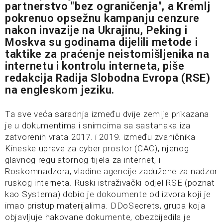
partnerstvo "bez ograničenja", a Kremlj
pokrenuo opsežnu kampanju cenzure
nakon invazije na Ukrajinu, Peking i
Moskva su godinama dijelili metode i
taktike za praćenje neistomišljenika na
internetu i kontrolu interneta, piše
redakcija
Radija Slobodna Evropa
(RSE)
na engleskom jeziku.
Ta sve veća saradnja između dvije zemlje prikazana
je u dokumentima i snimcima sa sastanaka iza
zatvorenih vrata 2017. i 2019. između zvaničnika
Kineske uprave za cyber prostor (CAC), njenog
glavnog regulatornog tijela za internet, i
Roskomnadzora, vladine agencije zadužene za nadzor
ruskog interneta. Ruski istraživački odjel RSE (poznat
kao Systema) dobio je dokoumente od izvora koji je
imao pristup materijalima. DDoSecrets, grupa koja
objavljuje hakovane dokumente, obezbijedila je