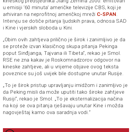
kineskog predsjednika Jiang Zemina 2000. emitovan
u emisiji ‘60 minuta’ američke televizije CBS, koji je
arhiviran na neprofitnoj američkoj mreži
C-SPAN
.
Intervju se dotiče pitanja ljudskih prava, odnosa SAD
i Kine i vjerskih sloboda u Kini.
„Obim ovih zahtjeva prilično je širok i zanimljivo je da
se proteže izvan klasičnog skupa pitanja Pekinga
poput Sinđjanga, Tajvana ili Tibeta“, rekao je Smol.
RSE ne zna kakav je Roskomnadzorov odgovor na
kineske zahtjeve, ali u vrijeme objave ovog teksta
poveznice su još uvijek bile dostupne unutar Rusije.
„To je širok pristup upravljanju imidžom i zanimljivo je
da Peking misli da može uputiti tako široke zahtjeve
Rusiji“, rekao je Smol. „To je eksternalizacija načina
na koji se ova pitanja rješavaju unutar Kine i možda
nagovještaj kamo ova saradnja vodi.“