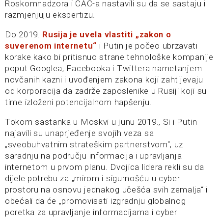
Roskomnadzora i CAC-a nastavili su da se sastaju i
razmjenjuju ekspertizu.
Do 2019.
Rusija je uvela vlastiti „zakon o
suverenom internetu“
i Putin je počeo ubrzavati
korake kako bi pritisnuo strane tehnološke kompanije
poput Googlea, Facebooka i Twittera nametanjem
novčanih kazni i uvođenjem zakona koji zahtijevaju
od korporacija da zadrže zaposlenike u Rusiji koji su
time izloženi potencijalnom hapšenju.
Tokom sastanka u Moskvi u junu 2019., Si i Putin
najavili su unaprjeđenje svojih veza sa
„sveobuhvatnim strateškim partnerstvom“, uz
saradnju na području informacija i upravljanja
internetom u prvom planu. Dvojica lidera rekli su da
dijele potrebu za „mirom i sigurnošću u cyber
prostoru na osnovu jednakog učešća svih zemalja“ i
obećali da će „promovisati izgradnju globalnog
poretka za upravljanje informacijama i cyber