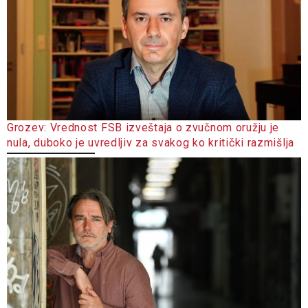
Grozev: Vrednost FSB izveštaja o zvučnom oružju je
nula, duboko je uvredljiv za svakog ko kritički razmišlja