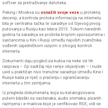
softver za pretraživanje datoteka.
Peking i Moskva su
osnažili svoje veze
u protekloj
deceniji, a kontrola protoka informacija na internetu
bila je centralna tačka te saradnje od Sijevog prvog
putovanja u Rusiju kao lidera 2013. Tokom narednih
godina ta saradnja se proširila brojnim sporazumima i
sastancima u Kini i Rusiji između najviših zvaničnika
vođenih zajedničkom vizijom o strogoj kontroli
interneta.
Dokumenti daju pogled iza kulisa na neke od tih
rasprava – čiji sadržaj nije ranije objavljivan – i nude
uvid u praktičan nivo trenutne saradnje između Kine i
Rusije kada je riječ o praćenju i ograničavanju
interneta u tim zemljama.
Iz pregleda dokumenata, koja su katalogizovana
putem bilješki sa sastanaka, audio snimaka, pisanih
razmjena i e-mailova koje je verifikovao RSE, vidi se