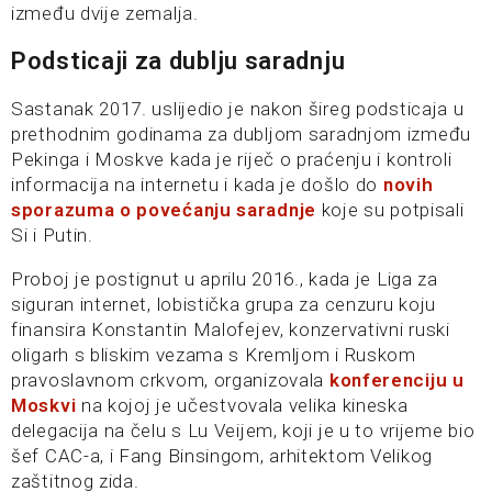
između dvije zemalja.
Podsticaji za dublju saradnju
Sastanak 2017. uslijedio je nakon šireg podsticaja u
prethodnim godinama za dubljom saradnjom između
Pekinga i Moskve kada je riječ o praćenju i kontroli
informacija na internetu i kada je došlo do
novih
sporazuma o povećanju saradnje
koje su potpisali
Si i Putin.
Proboj je postignut u aprilu 2016., kada je Liga za
siguran internet, lobistička grupa za cenzuru koju
finansira Konstantin Malofejev, konzervativni ruski
oligarh s bliskim vezama s Kremljom i Ruskom
pravoslavnom crkvom, organizovala
konferenciju u
Moskvi
na kojoj je učestvovala velika kineska
delegacija na čelu s Lu Veijem, koji je u to vrijeme bio
šef CAC-a, i Fang Binsingom, arhitektom Velikog
zaštitnog zida.