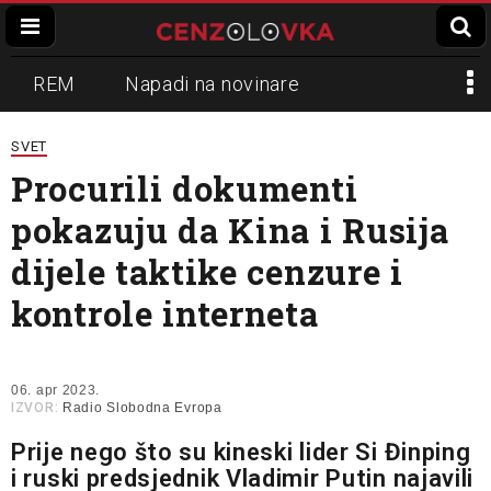
REM
Napadi na novinare
Zvučni top
Crna Gora
N1
SVET
Procurili dokumenti
Propaganda
Lokalni mediji
pokazuju da Kina i Rusija
Informer
Slavko Ćuruvija
dijele taktike cenzure i
kontrole interneta
06. apr 2023.
IZVOR:
Radio Slobodna Evropa
Prije nego što su kineski lider Si Đinping
i ruski predsjednik Vladimir Putin najavili