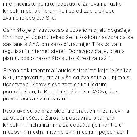
informacijsku politiku, pozvao je Žarova na rusko-
kineski medijski forum koji se održao u sklopu
zvanične posjete Sija.
Osim što je prisustvovao službenom dijelu događaja,
Smirnov je u pismu rekao šefu Roskomnadzora da se
sastane s CAC-om kako bi „razmijenili iskustva u
regulisanju internet sfere“. Do razgovora je, prema
pismu, došlo nakon što su to Kinezi zatražili.
Prema dokumentima i audio snimcima koje je ispitao
RSE, razgovori su trajali više od dva sata a u njima su
učestvovali Žarov s dva zamjenika i jednim
pomoćnikom, te Ren i tri službenika CAC-a, plus
prevodioci za svaku stranu.
Rasprave su se brzo okrenule praktičnim zahtjevima
za stručnošću, a Žarov je postavljao pitanja o
kineskim „mehanizmima za dopuštanje i kontrolu“
masovnih medija, internetskih medija i „pojedinačnih