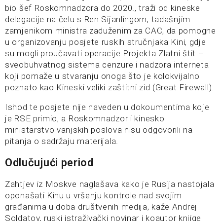
bio šef Roskomnadzora do 2020., traži od kineske
delegacije na čelu s Ren Sijanlingom, tadašnjim
zamjenikom ministra zaduženim za CAC, da pomogne
u organizovanju posjete ruskih stručnjaka Kini, gdje
su mogli proučavati operacije Projekta Zlatni štit –
sveobuhvatnog sistema cenzure i nadzora interneta
koji pomaže u stvaranju onoga što je kolokvijalno
poznato kao Kineski veliki zaštitni zid (Great Firewall).
Ishod te posjete nije naveden u dokoumentima koje
je RSE primio, a Roskomnadzor i kinesko
ministarstvo vanjskih poslova nisu odgovorili na
pitanja o sadržaju materijala.
Odlučujući period
Zahtjev iz Moskve naglašava kako je Rusija nastojala
oponašati Kinu u vršenju kontrole nad svojim
građanima u doba društvenih medija, kaže Andrej
Soldatov, ruski istraživački novinar i koautor knjige