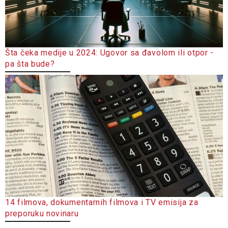
Šta čeka medije u 2024: Ugovor sa đavolom ili otpor -
pa šta bude?
14 filmova, dokumentarnih filmova i TV emisija za
preporuku novinaru