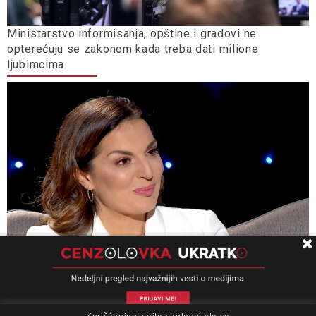
Ministarstvo informisanja, opštine i gradovi ne
opterećuju se zakonom kada treba dati milione
ljubimcima
Nova.rs saznaje: RTS kupio pet automobila za 200.000
evra, među njima navodno i „volvo“ koji vozi direktorka