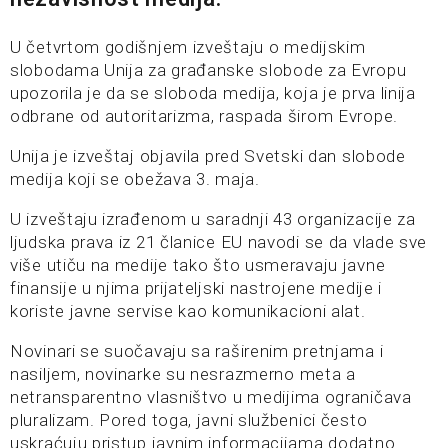
U četvrtom godišnjem izveštaju o medijskim
slobodama Unija za građanske slobode za Evropu
upozorila je da se sloboda medija, koja je prva linija
odbrane od autoritarizma, raspada širom Evrope.
Unija je izveštaj objavila pred Svetski dan slobode
medija koji se obežava 3. maja.
U izveštaju izrađenom u saradnji 43 organizacije za
ljudska prava iz 21 članice EU navodi se da vlade sve
više utiču na medije tako što usmeravaju javne
finansije u njima prijateljski nastrojene medije i
koriste javne servise kao komunikacioni alat.
Novinari se suočavaju sa raširenim pretnjama i
nasiljem, novinarke su nesrazmerno meta a
netransparentno vlasništvo u medijima ograničava
pluralizam. Pored toga, javni službenici često
uskraćuju pristup javnim informacijama dodatno