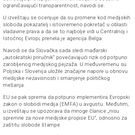
ograničavajući transparentnost, navodi se.
U izveštaju se ocenjuje da su promene kod medijskih
sloboda pokazatelj i istovremeno pokretač u oblasti
vladavine prava a da se to najbolje vidi u Centralnoj i
Istočnoj Evropi, prenela je agencija Belga.
Navodi se da Slovačka sada sledi mađarski
„autokratski priručnik“ povećavajući rizik od potpuno
zarobljenog medijskog pejzaža. U međuvremenu su
Poljska i Slovenija uložile značajne napore u obnovu
medijske nezavisnosti i smanjenje političkog
mešanja.
EU se pak sprema da potpuno implementira Evropski
zakon o slobodi medija (EMFA) u avgustu. Međutim,
u izveštaju se upozorava da mnoge članice „nisu
spremne za nove medijske propise EU“, odnosno za
zaštitu slobode štampe.