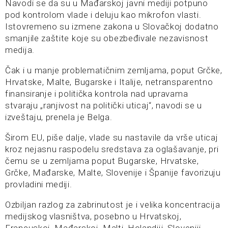
Navodi se da su u Mađarskoj javni mediji potpuno
pod kontrolom vlade i deluju kao mikrofon vlasti.
Istovremeno su izmene zakona u Slovačkoj dodatno
smanjile zaštite koje su obezbeđivale nezavisnost
medija.
Čak i u manje problematičnim zemljama, poput Grčke,
Hrvatske, Malte, Bugarske i Italije, netransparentno
finansiranje i politička kontrola nad upravama
stvaraju „ranjivost na politički uticaj“, navodi se u
izveštaju, prenela je Belga.
Širom EU, piše dalje, vlade su nastavile da vrše uticaj
kroz nejasnu raspodelu sredstava za oglašavanje, pri
čemu se u zemljama poput Bugarske, Hrvatske,
Grčke, Mađarske, Malte, Slovenije i Španije favorizuju
provladini mediji.
Ozbiljan razlog za zabrinutost je i velika koncentracija
medijskog vlasništva, posebno u Hrvatskoj,