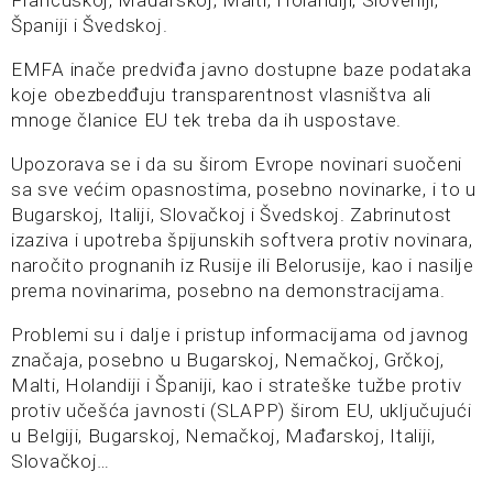
Francuskoj, Mađarskoj, Malti, Holandiji, Sloveniji,
Španiji i Švedskoj.
EMFA inače predviđa javno dostupne baze podataka
koje obezbedđuju transparentnost vlasništva ali
mnoge članice EU tek treba da ih uspostave.
Upozorava se i da su širom Evrope novinari suočeni
sa sve većim opasnostima, posebno novinarke, i to u
Bugarskoj, Italiji, Slovačkoj i Švedskoj. Zabrinutost
izaziva i upotreba špijunskih softvera protiv novinara,
naročito prognanih iz Rusije ili Belorusije, kao i nasilje
prema novinarima, posebno na demonstracijama.
Problemi su i dalje i pristup informacijama od javnog
značaja, posebno u Bugarskoj, Nemačkoj, Grčkoj,
Malti, Holandiji i Španiji, kao i strateške tužbe protiv
protiv učešća javnosti (SLAPP) širom EU, uključujući
u Belgiji, Bugarskoj, Nemačkoj, Mađarskoj, Italiji,
Slovačkoj…