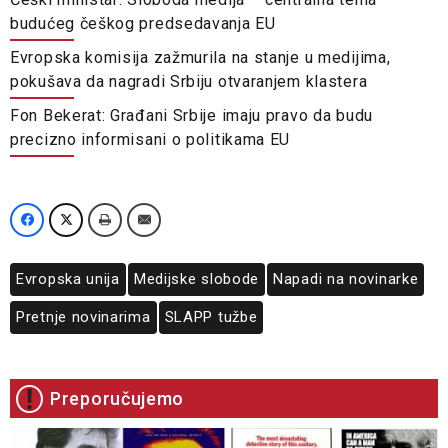
budućeg češkog predsedavanja EU
Evropska komisija zažmurila na stanje u medijima,
pokušava da nagradi Srbiju otvaranjem klastera
Fon Bekerat: Građani Srbije imaju pravo da budu
precizno informisani o politikama EU
Evropska unija
Medijske slobode
Napadi na novinarke
Pretnje novinarima
SLAPP tužbe
Preporučujemo