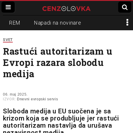
REM
Napadi na novinare
Zvučni top
Crna Gora
N1
SVET
Rastući autoritarizam u
Propaganda
Lokalni mediji
Evropi razara slobodu
Informer
Slavko Ćuruvija
medija
06. maj 2025.
IZVOR:
Dnevni evropski servis
Sloboda medija u EU suočena je sa
krizom koja se produbljuje jer rastući
autoritarizam nastavlja da urušava
nezavisnost medija.