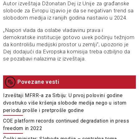
Autor izveštaja Džonatan Dej iz Unije za građanske
slobode za Evropu izjavio je da se negativan trend sa
slobodom medija iz ranijih godina nastavio u 2024.
„Napori vlada da oslabe vladavinu prava i
demokratske institucije gotovo uvek počinju težnjom
da kontrolišu medijski prostor u zemlji“, upozorio je
Dej dodajući da Evropska komisija treba ozbiljno da
se pozabavi nalazima iz izveštaja.
Povezane vesti
Izveštaji MFRR-a za Srbiju: U prvoj polovini godine
dvostruko više kršenja slobode medija nego u istom
periodu prošle i pretprošle godine
COE platform records continued degradation in press
freedom in 2022
Češki ministar: Sloboda medija – centralna tema