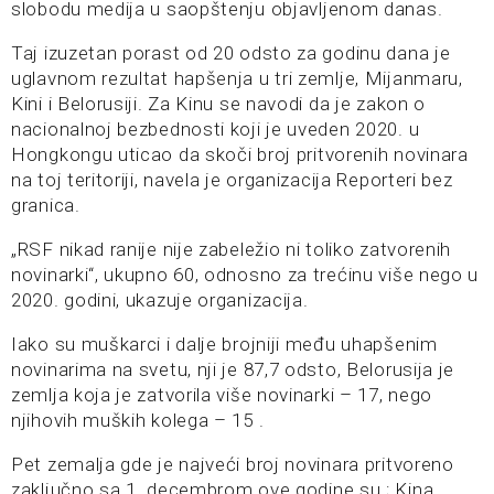
slobodu medija u saopštenju objavljenom danas.
Taj izuzetan porast od 20 odsto za godinu dana je
uglavnom rezultat hapšenja u tri zemlje, Mijanmaru,
Kini i Belorusiji. Za Kinu se navodi da je zakon o
nacionalnoj bezbednosti koji je uveden 2020. u
Hongkongu uticao da skoči broj pritvorenih novinara
na toj teritoriji, navela je organizacija Reporteri bez
granica.
„RSF nikad ranije nije zabeležio ni toliko zatvorenih
novinarki“, ukupno 60, odnosno za trećinu više nego u
2020. godini, ukazuje organizacija.
Iako su muškarci i dalje brojniji među uhapšenim
novinarima na svetu, nji je 87,7 odsto, Belorusija je
zemlja koja je zatvorila više novinarki – 17, nego
njihovih muških kolega – 15 .
Pet zemalja gde je najveći broj novinara pritvoreno
zaključno sa 1. decembrom ove godine su ; Kina