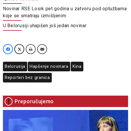
Novinar RSE Losik pet godina u zatvoru pod optužbama
koje se smatraju izmišljenim
U Belorusiji uhapšen još jedan novinar
Belorusija
Hapšenje novinara
Kina
Reporteri bez granica
Preporučujemo