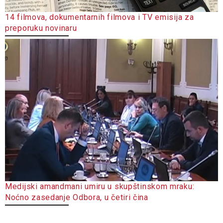
14 filmova, dokumentarnih filmova i TV emisija za
preporuku novinaru
Medijski amandmani umiru u skupštinskom mraku:
Noćno zasedanje Odbora, u četiri čina