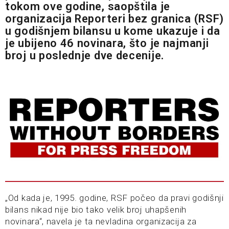
tokom ove godine, saopštila je
organizacija Reporteri bez granica (RSF)
u godišnjem bilansu u kome ukazuje i da
je ubijeno 46 novinara, što je najmanji
broj u poslednje dve decenije.
„Od kada je, 1995. godine, RSF počeo da pravi godišnji
bilans nikad nije bio tako velik broj uhapšenih
novinara“, navela je ta nevladina organizacija za