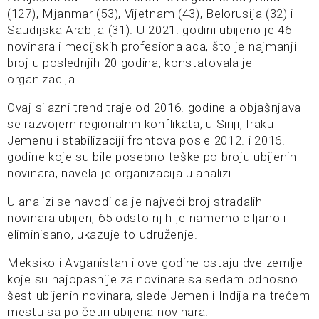
(127), Mjanmar (53), Vijetnam (43), Belorusija (32) i
Saudijska Arabija (31). U 2021. godini ubijeno je 46
novinara i medijskih profesionalaca, što je najmanji
broj u poslednjih 20 godina, konstatovala je
organizacija.
Ovaj silazni trend traje od 2016. godine a objašnjava
se razvojem regionalnih konflikata, u Siriji, Iraku i
Jemenu i stabilizaciji frontova posle 2012. i 2016.
godine koje su bile posebno teške po broju ubijenih
novinara, navela je organizacija u analizi.
U analizi se navodi da je najveći broj stradalih
novinara ubijen, 65 odsto njih je namerno ciljano i
eliminisano, ukazuje to udruženje.
Meksiko i Avganistan i ove godine ostaju dve zemlje
koje su najopasnije za novinare sa sedam odnosno
šest ubijenih novinara, slede Jemen i Indija na trećem
mestu sa po četiri ubijena novinara.