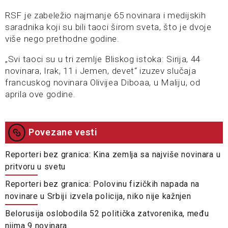
RSF je zabeležio najmanje 65 novinara i medijskih
saradnika koji su bili taoci širom sveta, što je dvoje
više nego prethodne godine.
„Svi taoci su u tri zemlje Bliskog istoka: Sirija, 44
novinara, Irak, 11 i Jemen, devet“ izuzev slučaja
francuskog novinara Olivijea Diboaa, u Maliju, od
aprila ove godine.
Povezane vesti
Reporteri bez granica: Kina zemlja sa najviše novinara u
pritvoru u svetu
Reporteri bez granica: Polovinu fizičkih napada na
novinare u Srbiji izvela policija, niko nije kažnjen
Belorusija oslobodila 52 politička zatvorenika, među
njima 9 novinara