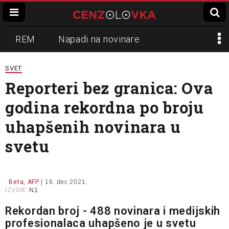
REM
Napadi na novinare
Zvučni top
Crna Gora
N1
SVET
Reporteri bez granica: Ova
Propaganda
Lokalni mediji
godina rekordna po broju
Informer
Slavko Ćuruvija
uhapšenih novinara u
svetu
:
Beta, AFP
| 16. dec 2021.
IZVOR:
N1
Rekordan broj - 488 novinara i medijskih
profesionalaca uhapšeno je u svetu