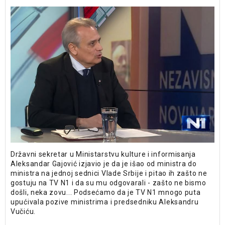
Državni sekretar u Ministarstvu kulture i informisanja
Aleksandar Gajović izjavio je da je išao od ministra do
ministra na jednoj sednici Vlade Srbije i pitao ih zašto ne
gostuju na TV N1 i da su mu odgovarali - zašto ne bismo
došli, neka zovu... Podsećamo da je TV N1 mnogo puta
upućivala pozive ministrima i predsedniku Aleksandru
Vučiću.