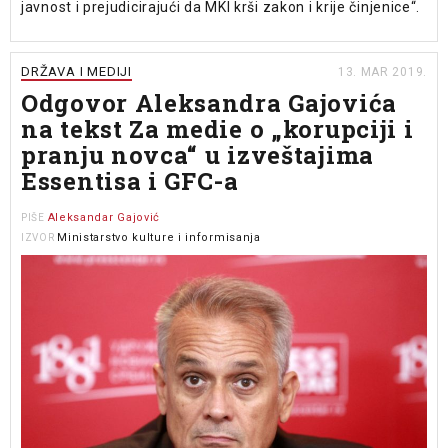
javnost i prejudicirajući da MKI krši zakon i krije činjenice“.
DRŽAVA I MEDIJI
13. MAR 2019.
Odgovor Aleksandra Gajovića
na tekst Za medie o „korupciji i
pranju novca“ u izveštajima
Essentisa i GFC-a
Aleksandar Gajović
PIŠE
Ministarstvo kulture i informisanja
IZVOR