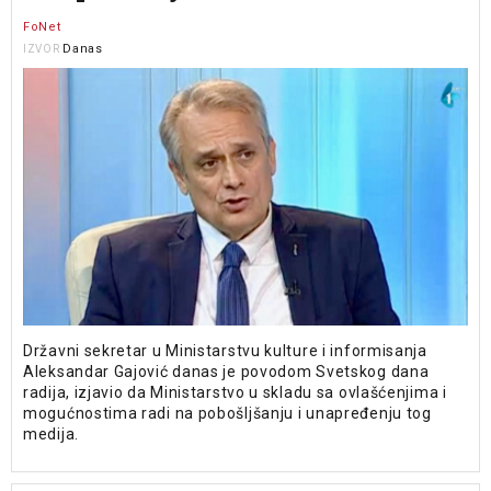
FoNet
Danas
IZVOR
Državni sekretar u Ministarstvu kulture i informisanja
Aleksandar Gajović danas je povodom Svetskog dana
radija, izjavio da Ministarstvo u skladu sa ovlašćenjima i
mogućnostima radi na pobošljšanju i unapređenju tog
medija.