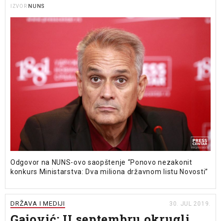
NUNS
IZVOR
Odgovor na NUNS-ovo saopštenje “Ponovo nezakonit
konkurs Ministarstva: Dva miliona državnom listu Novosti”
DRŽAVA I MEDIJI
30. JUL 2019.
Gajović: U septembru okrugli