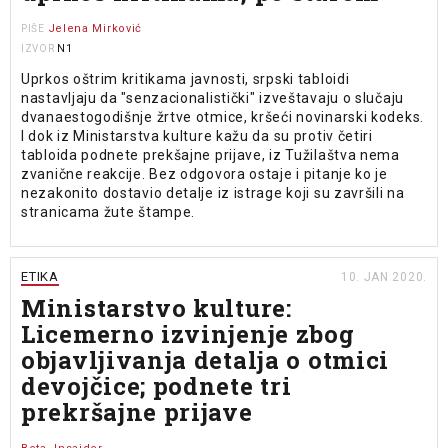
Jelena Mirković
PIŠE
N1
IZVOR
Uprkos oštrim kritikama javnosti, srpski tabloidi
nastavljaju da "senzacionalistički" izveštavaju o slučaju
dvanaestogodišnje žrtve otmice, kršeći novinarski kodeks.
I dok iz Ministarstva kulture kažu da su protiv četiri
tabloida podnete prekšajne prijave, iz Tužilaštva nema
zvanične reakcije. Bez odgovora ostaje i pitanje ko je
nezakonito dostavio detalje iz istrage koji su završili na
stranicama žute štampe.
ETIKA
10. JAN 2020.
Ministarstvo kulture:
Licemerno izvinjenje zbog
objavljivanja detalja o otmici
devojčice; podnete tri
prekršajne prijave