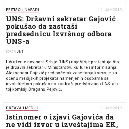
PRITISCI I NAPADI
19. JUN 2019.
UNS: Državni sekretar Gajović
pokušao da zastraši
predsednicu Izvršnog odbora
UNS-a
UNS
IZVOR
Udruženje novinara Srbije (UNS) najoštrije protestuje što
je državni sekretar u Ministarstvu kulture i informisanja
Aleksandar Gajović pred početak zasedanja komisije za
ocenu medijskih projekata namenjenih osobama sa
invaliditetom pokušao da zastraši predstavnicu UNS-a u
toj komisiji Draganu Pejović.
DRŽAVA I MEDIJI
19. JUN 2019.
Istinomer o izjavi Gajovića da
ne vidi izvor u izveštajima EK,