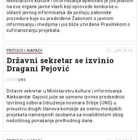
Ministarstvo kulture i informisanja apelovalo je još jednom
na sve organe javne vlasti koji sprovode konkurse u
oblasti javnog informisanja da poštuju zakonske
procedure koje su predviđene Zakonom o javnom
informisanju i medijima i još bliže utvrđene Pravilnikom o
sufinansiranju projekata.
PRITISCI I NAPADI
21. JUN 2019.
Državni sekretar se izvinio
Dragani Pejović
UNS
IZVOR
Državni sekretar u Ministarstvu kulture i informisanja
Aleksandar Gajović juče se usmeno izvinio predsednici
Izvršnog odbora Udruženja novinara Srbije (UNS) u
prisustvu drugih članova komisije za ocenu medijskih
projekata namenjenih osobama sa invaliditetom zbog
nedoličnog ponašanja prethodnog dana.