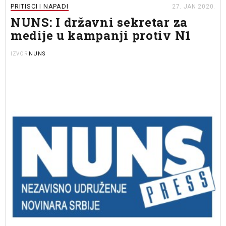
PRITISCI I NAPADI
27. JAN 2020.
NUNS: I državni sekretar za
medije u kampanji protiv N1
NUNS
IZVOR