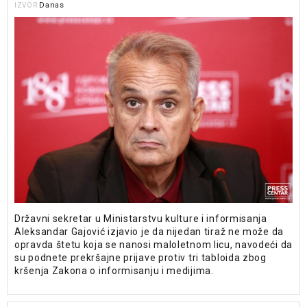
Danas
IZVOR
Državni sekretar u Ministarstvu kulture i informisanja
Aleksandar Gajović izjavio je da nijedan tiraž ne može da
opravda štetu koja se nanosi maloletnom licu, navodeći da
su podnete prekršajne prijave protiv tri tabloida zbog
kršenja Zakona o informisanju i medijima.