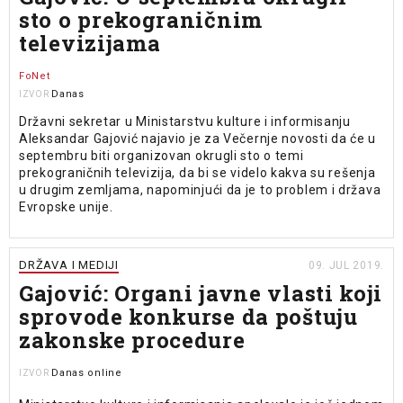
sto o prekograničnim
televizijama
FoNet
Danas
IZVOR
Državni sekretar u Ministarstvu kulture i informisanju
Aleksandar Gajović najavio je za Večernje novosti da će u
septembru biti organizovan okrugli sto o temi
prekograničnih televizija, da bi se videlo kakva su rešenja
u drugim zemljama, napominjući da je to problem i država
Evropske unije.
DRŽAVA I MEDIJI
09. JUL 2019.
Gajović: Organi javne vlasti koji
sprovode konkurse da poštuju
zakonske procedure
Danas online
IZVOR