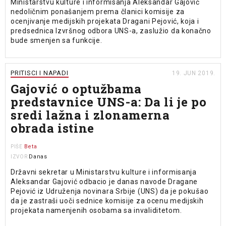
Ministarstvu kulture i informisanja Aleksandar Gajović
nedoličnim ponašanjem prema članici komisije za
ocenjivanje medijskih projekata Dragani Pejović, koja i
predsednica Izvršnog odbora UNS-a, zaslužio da konačno
bude smenjen sa funkcije.
PRITISCI I NAPADI
19. JUN 2019.
Gajović o optužbama
predstavnice UNS-a: Da li je po
sredi lažna i zlonamerna
obrada istine
Beta
PIŠE
Danas
IZVOR
Državni sekretar u Ministarstvu kulture i informisanja
Aleksandar Gajović odbacio je danas navode Dragane
Pejović iz Udruženja novinara Srbije (UNS) da je pokušao
da je zastraši uoči sednice komisije za ocenu medijskih
projekata namenjenih osobama sa invaliditetom.