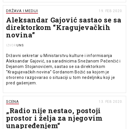
DRŽAVA I MEDIJI
19. FEB 2020.
Aleksandar Gajović sastao se sa
direktorkom “Kragujevačkih
novina”
UNS
IZVOR
Državni sekretar u Ministarstvu kulture i informisanja
Aleksandar Gajović, sa saradnicima Snežanom Pečenčić i
Dejanom Stojanovićem, sastao se sa direktorkom
“Kragujevačkih novina” Gordanom Božić sa kojom je
otvoreno razgovarao o situaciji u tom nedeljniku koji je
pred gašenjem.
SCENA
13. FEB 2020.
„Radio nije nestao, postoji
prostor i želja za njegovim
unapređenjem“