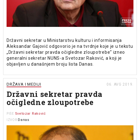
Državni sekretar u Ministarstvu kulturu i informisanja
Aleksandar Gajović odgovorio je na tvrdnje koje je u tekstu
„Državni sekretar pravda očigledne zloupotrebe“ izneo
generalni sekretar NUNS-a Svetozar Raković, a koji je
objavljen u današnjem broju lista Danas.
DRŽAVA I MEDIJI
06. AVG 2019.
Državni sekretar pravda
očigledne zloupotrebe
Svetozar Raković
PIŠE
Danas
IZVOR