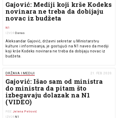
Gajović: Mediji koji krše Kodeks
novinara ne treba da dobijaju
novac iz budžeta
N1
Danas
IZVOR
Aleksandar Gajović, državni sekretar u Ministarstvu
kulture i informisanja, je gostujući na N1 naveo da mediji
koji krše Kodeks novinara ne treba da dobijaju novac iz
budžeta.
DRŽAVA I MEDIJI
21. FEB 2020.
Gajović: Išao sam od ministra
do ministra da pitam što
izbegavaju dolazak na N1
(VIDEO)
Jelena Petrović
PIŠE
N1
IZVOR