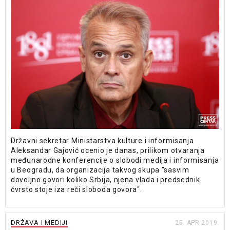
Državni sekretar Ministarstva kulture i informisanja
Aleksandar Gajović ocenio je danas, prilikom otvaranja
međunarodne konferencije o slobodi medija i informisanja
u Beogradu, da organizacija takvog skupa "sasvim
dovoljno govori koliko Srbija, njena vlada i predsednik
čvrsto stoje iza reči sloboda govora".
DRŽAVA I MEDIJI
25. APR 2019.