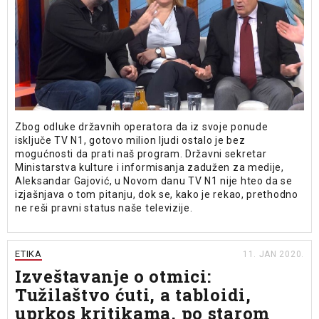
Zbog odluke državnih operatora da iz svoje ponude
isključe TV N1, gotovo milion ljudi ostalo je bez
mogućnosti da prati naš program. Državni sekretar
Ministarstva kulture i informisanja zadužen za medije,
Aleksandar Gajović, u Novom danu TV N1 nije hteo da se
izjašnjava o tom pitanju, dok se, kako je rekao, prethodno
ne reši pravni status naše televizije.
ETIKA
11. JAN 2020.
Izveštavanje o otmici:
Tužilaštvo ćuti, a tabloidi,
uprkos kritikama, po starom