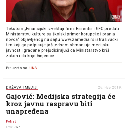
Tekstom „Finansijski izveštaji firmi Essentis i GFC predati
Ministarstvu kulture su školski primer korupcije i pranja
novca“ objavljenog na sajtu www.zamedia.rs istraživački
tim koji ga potpisuje još jednom obmanjuje medijsku
javnost i građane prejudicirajući da Ministarstvo krši
zakon i da krije činjenice.
Preuzeto sa:
UNS
DRŽAVA I MEDIJI
26. FEB 2019.
Gajović: Medijska strategija će
kroz javnu raspravu biti
unapređena
FoNet
N1
IZVOR