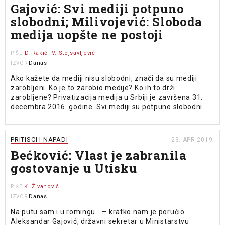
Gajović: Svi mediji potpuno
slobodni; Milivojević: Sloboda
medija uopšte ne postoji
D. Rakić- V. Stojsavljević
PIŠU
Danas
IZVOR
Ako kažete da mediji nisu slobodni, znači da su mediji
zarobljeni. Ko je to zarobio medije? Ko ih to drži
zarobljene? Privatizacija medija u Srbiji je završena 31.
decembra 2016. godine. Svi mediji su potpuno slobodni.
PRITISCI I NAPADI
23. APR 2019.
Bećković: Vlast je zabranila
gostovanje u Utisku
K. Živanović
PIŠE
Danas
IZVOR
Na putu sam i u romingu… – kratko nam je poručio
Aleksandar Gajović, državni sekretar u Ministarstvu