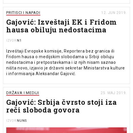
PRITISCI I NAPADI
12. JUN 2019.
Gajović: Izveštaji EK i Fridom
hausa obiluju nedostacima
N1
IZVOR
Izveštaji Evropske komisije, Reportera bez granica ili
Fridom hausa o medijskim slobodama u Srbiji obiluju
nedostacima i pretpostavkama i iz njih nisam saznao
ništa novo, izjavio je državni sekretar Ministarstva kulture
i informisanja Aleksandar Gajović.
DRŽAVA I MEDIJI
25. MAJ 2019.
Gajović: Srbija čvrsto stoji iza
reči sloboda govora
NUNS
IZVOR