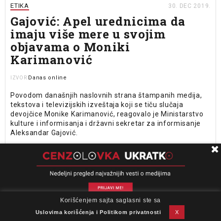
ETIKA
30. DEC 2019.
Gajović: Apel urednicima da
imaju više mere u svojim
objavama o Moniki
Karimanović
Danas online
IZVOR
Povodom današnjih naslovnih strana štampanih medija,
tekstova i televizijskih izveštaja koji se tiču slučaja
devojčice Monike Karimanović, reagovalo je Ministarstvo
kulture i informisanja i državni sekretar za informisanje
Aleksandar Gajović.
DRŽAVA I MEDIJI
28. DEC 2019.
Gajović: Obećavam da ću pitati
predstavnike vlasti zašto ne
Korišćenjem sajta saglasni ste sa
dolaze na N1
O nama
Impresum
Podrška
Kontakt
Newsletter
Uslovi korišćenja
Uslovima korišćenja i Politikom privatnosti
X