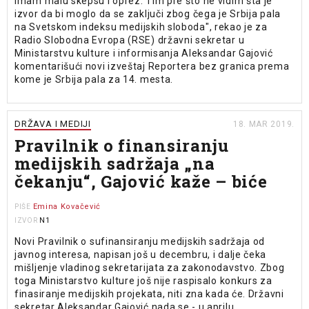
imam malu skepsu i oprez. Tim pre što ne vidim šta je
izvor da bi moglo da se zaključi zbog čega je Srbija pala
na Svetskom indeksu medijskih sloboda", rekao je za
Radio Slobodna Evropa (RSE) državni sekretar u
Ministarstvu kulture i informisanja Aleksandar Gajović
komentarišući novi izveštaj Reportera bez granica prema
kome je Srbija pala za 14. mesta.
DRŽAVA I MEDIJI
18. MAR 2019.
Pravilnik o finansiranju
medijskih sadržaja „na
čekanju“, Gajović kaže – biće
Emina Kovačević
PIŠE
N1
IZVOR
Novi Pravilnik o sufinansiranju medijskih sadržaja od
javnog interesa, napisan još u decembru, i dalje čeka
mišljenje vladinog sekretarijata za zakonodavstvo. Zbog
toga Ministarstvo kulture još nije raspisalo konkurs za
finasiranje medijskih projekata, niti zna kada će. Državni
sekretar Aleksandar Gajović nada se - u aprilu.