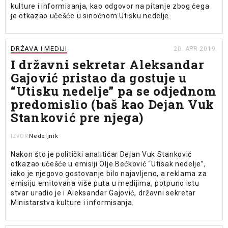
kulture i informisanja, kao odgovor na pitanje zbog čega
je otkazao učešće u sinoćnom Utisku nedelje.
DRŽAVA I MEDIJI
20. APR 2019.
I državni sekretar Aleksandar
Gajović pristao da gostuje u
“Utisku nedelje” pa se odjednom
predomislio (baš kao Dejan Vuk
Stanković pre njega)
Nedeljnik
IZVOR
Nakon što je politički analitičar Dejan Vuk Stanković
otkazao učešće u emisiji Olje Bećković “Utisak nedelje”,
iako je njegovo gostovanje bilo najavljeno, a reklama za
emisiju emitovana više puta u medijima, potpuno istu
stvar uradio je i Aleksandar Gajović, državni sekretar
Ministarstva kulture i informisanja.