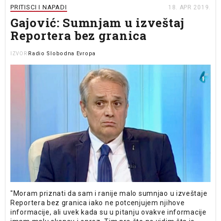
PRITISCI I NAPADI
18. APR 2019.
Gajović: Sumnjam u izveštaj
Reportera bez granica
Radio Slobodna Evropa
IZVOR
"Moram priznati da sam i ranije malo sumnjao u izveštaje
Reportera bez granica iako ne potcenjujem njihove
informacije, ali uvek kada su u pitanju ovakve informacije