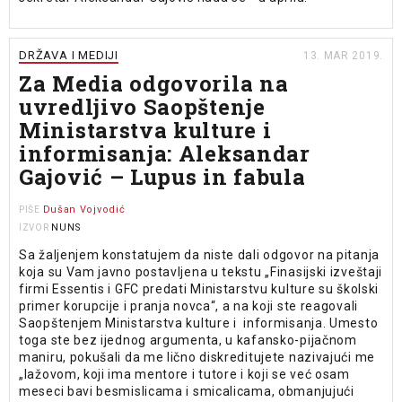
DRŽAVA I MEDIJI
13. MAR 2019.
Za Media odgovorila na
uvredljivo Saopštenje
Ministarstva kulture i
informisanja: Aleksandar
Gajović – Lupus in fabula
Dušan Vojvodić
PIŠE
NUNS
IZVOR
Sa žaljenjem konstatujem da niste dali odgovor na pitanja
koja su Vam javno postavljena u tekstu „Finasijski izveštaji
firmi Essentis i GFC predati Ministarstvu kulture su školski
primer korupcije i pranja novca“, a na koji ste reagovali
Saopštenjem Ministarstva kulture i informisanja. Umesto
toga ste bez ijednog argumenta, u kafansko-pijačnom
maniru, pokušali da me lično diskreditujete nazivajući me
„lažovom, koji ima mentore i tutore i koji se već osam
meseci bavi besmislicama i smicalicama, obmanjujući