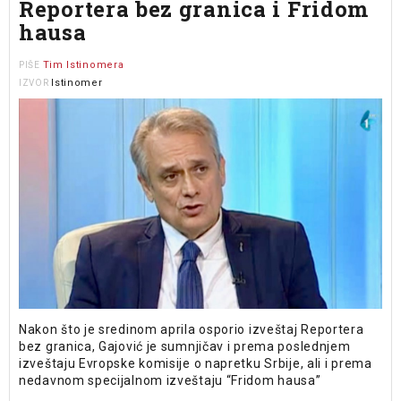
Reportera bez granica i Fridom
hausa
Tim Istinomera
PIŠE
Istinomer
IZVOR
Nakon što je sredinom aprila osporio izveštaj Reportera
bez granica, Gajović je sumnjičav i prema poslednjem
izveštaju Evropske komisije o napretku Srbije, ali i prema
nedavnom specijalnom izveštaju “Fridom hausa”