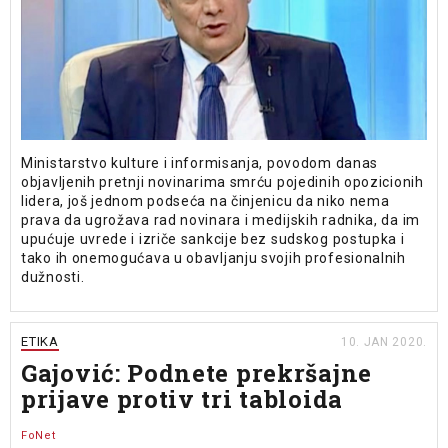
Ministarstvo kulture i informisanja, povodom danas
objavljenih pretnji novinarima smrću pojedinih opozicionih
lidera, još jednom podseća na činjenicu da niko nema
prava da ugrožava rad novinara i medijskih radnika, da im
upućuje uvrede i izriče sankcije bez sudskog postupka i
tako ih onemogućava u obavljanju svojih profesionalnih
dužnosti.
ETIKA
10. JAN 2020.
Gajović: Podnete prekršajne
prijave protiv tri tabloida
FoNet