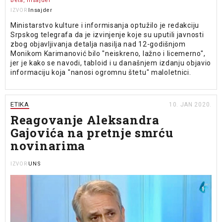
Beta, Insajder
Insajder
IZVOR
Ministarstvo kulture i informisanja optužilo je redakciju
Srpskog telegrafa da je izvinjenje koje su uputili javnosti
zbog objavljivanja detalja nasilja nad 12-godišnjom
Monikom Karimanović bilo "neiskreno, lažno i licemerno",
jer je kako se navodi, tabloid i u današnjem izdanju objavio
informaciju koja "nanosi ogromnu štetu" maloletnici.
ETIKA
10. JAN 2020.
Reagovanje Aleksandra
Gajovića na pretnje smrću
novinarima
UNS
IZVOR