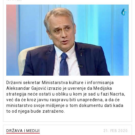
Državni sekretar Ministarstva kulture i informisanja
Aleksandar Gajović izrazio je uverenje da Medijska
strategija neće ostati u obliku u kom je sad u fazi Nacrta,
već da će kroz javnu raspravu biti unapređena, a da će
ministarstvo svoje mišljenje o tom dokumentu dati kada
to od njega bude zatraženo.
DRŽAVA I MEDIJI
21. FEB 2020.