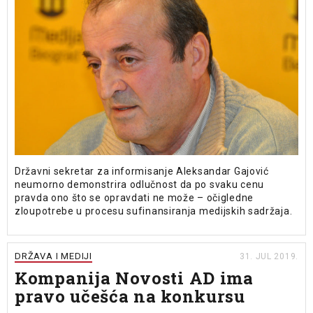
Državni sekretar za informisanje Aleksandar Gajović
neumorno demonstrira odlučnost da po svaku cenu
pravda ono što se opravdati ne može – očigledne
zloupotrebe u procesu sufinansiranja medijskih sadržaja.
DRŽAVA I MEDIJI
31. JUL 2019.
Kompanija Novosti AD ima
pravo učešća na konkursu