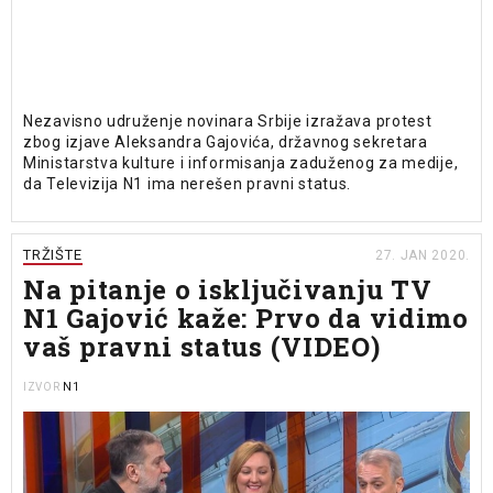
Nezavisno udruženje novinara Srbije izražava protest
zbog izjave Aleksandra Gajovića, državnog sekretara
Ministarstva kulture i informisanja zaduženog za medije,
da Televizija N1 ima nerešen pravni status.
TRŽIŠTE
27. JAN 2020.
Na pitanje o isključivanju TV
N1 Gajović kaže: Prvo da vidimo
vaš pravni status (VIDEO)
N1
IZVOR