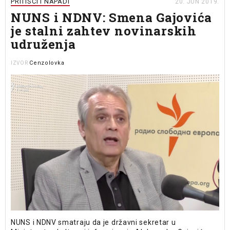
PRITISCI I NAPADI
20. JUN 2019.
NUNS i NDNV: Smena Gajovića
je stalni zahtev novinarskih
udruženja
Cenzolovka
IZVOR
NUNS i NDNV smatraju da je državni sekretar u