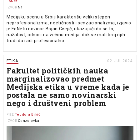
FoNet
N1
IZVOR
Medijsku scenu u Srbiji karakterišu veliki stepen
neprofesionalizma, neetičnosti i senzacionalizma, izjavio
je FoNetu novinar Bojan Cvejić, ukazujući da se to,
nažalost, odnosi na većinu medija, dok se mali broj njih
trudi da radi profesionalno.
ETIKA
02. JUL 2024.
Fakultet političkih nauka
marginalizovao predmet
Medijska etika u vreme kada je
postala ne samo novinarski
nego i društveni problem
Teodora Brkić
PIŠE
Cenzolovka
IZVOR