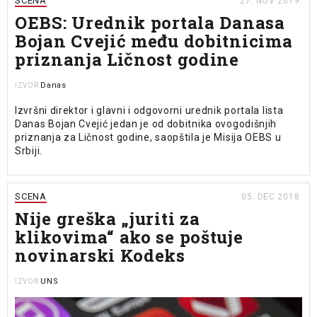
SCENA
27. NOV 2019.
OEBS: Urednik portala Danasa
Bojan Cvejić među dobitnicima
priznanja Ličnost godine
Danas
IZVOR
Izvršni direktor i glavni i odgovorni urednik portala lista
Danas Bojan Cvejić jedan je od dobitnika ovogodišnjih
priznanja za Ličnost godine, saopštila je Misija OEBS u
Srbiji.
SCENA
05. DEC 2018.
Nije greška „juriti za
klikovima“ ako se poštuje
novinarski Kodeks
UNS
IZVOR