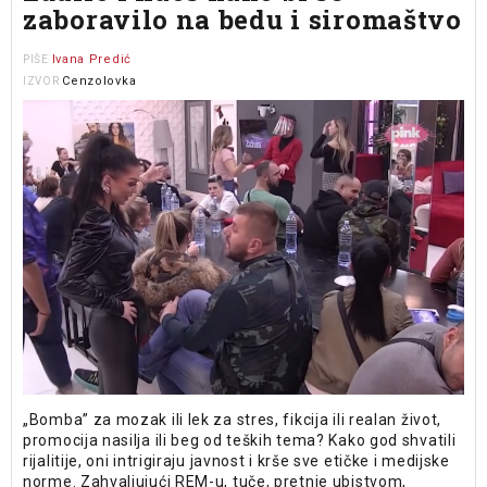
zaboravilo na bedu i siromaštvo
Ivana Predić
PIŠE
Cenzolovka
IZVOR
„Bomba” za mozak ili lek za stres, fikcija ili realan život,
promocija nasilja ili beg od teških tema? Kako god shvatili
rijalitije, oni intrigiraju javnost i krše sve etičke i medijske
norme. Zahvaljujući REM-u, tuče, pretnje ubistvom,