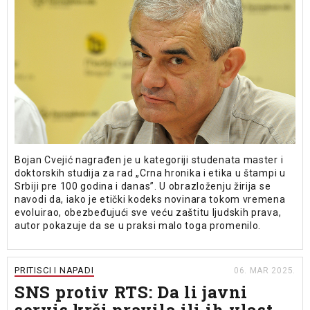
Bojan Cvejić nagrađen je u kategoriji studenata master i
doktorskih studija za rad „Crna hronika i etika u štampi u
Srbiji pre 100 godina i danas”. U obrazloženju žirija se
navodi da, iako je etički kodeks novinara tokom vremena
evoluirao, obezbeđujući sve veću zaštitu ljudskih prava,
autor pokazuje da se u praksi malo toga promenilo.
PRITISCI I NAPADI
06. MAR 2025.
SNS protiv RTS: Da li javni