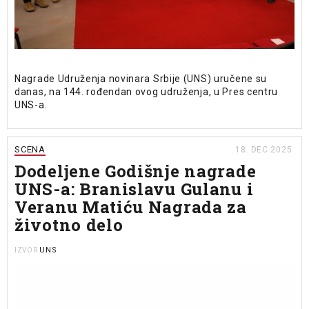
Nagrade Udruženja novinara Srbije (UNS) uručene su
danas, na 144. rođendan ovog udruženja, u Pres centru
UNS-a.
SCENA
18. DEC 2025.
Dodeljene Godišnje nagrade
UNS-a: Branislavu Gulanu i
Veranu Matiću Nagrada za
životno delo
UNS
IZVOR