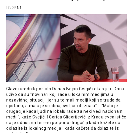
N1
IZVOR
Glavni urednik portala Danas Bojan Cvejić rekao je u Danu
uživo da su "novinari koji rade u lokalnim medijima u
nezavidnoj situaciji, jer su to mali mediji koji se trude da
opstanu, a mala je sredina, svi ljudi ih znaju"... "Malo je
drugačije kada ljudi na lokalu rade za neki veći nacionalni
medij", kaže Cvejić. I Gorica Gligorijević iz Kragujevca ističe
da je odnos na terenu potpuno drugačiji kada kažete da
dolazite iz lokalnog medija i kada kažete da dolazite iz