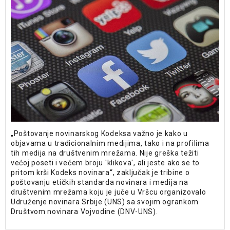
„Poštovanje novinarskog Kodeksa važno je kako u
objavama u tradicionalnim medijima, tako i na profilima
tih medija na društvenim mrežama. Nije greška težiti
većoj poseti i većem broju 'klikova', ali jeste ako se to
pritom krši Kodeks novinara“, zaključak je tribine o
poštovanju etičkih standarda novinara i medija na
društvenim mrežama koju je juče u Vršcu organizovalo
Udruženje novinara Srbije (UNS) sa svojim ogrankom
Društvom novinara Vojvodine (DNV-UNS).