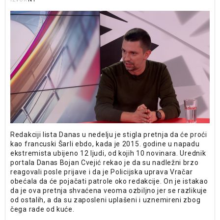
Redakciji lista Danas u nedelju je stigla pretnja da će proći
kao francuski Šarli ebdo, kada je 2015. godine u napadu
ekstremista ubijeno 12 ljudi, od kojih 10 novinara. Urednik
portala Danas Bojan Cvejić rekao je da su nadležni brzo
reagovali posle prijave i da je Policijska uprava Vračar
obećala da će pojačati patrole oko redakcije. On je istakao
da je ova pretnja shvaćena veoma ozbiljno jer se razlikuje
od ostalih, a da su zaposleni uplašeni i uznemireni zbog
čega rade od kuće.