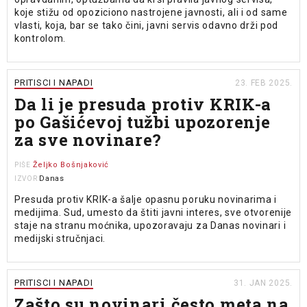
koje stižu od opoziciono nastrojene javnosti, ali i od same
vlasti, koja, bar se tako čini, javni servis odavno drži pod
kontrolom.
PRITISCI I NAPADI
23. FEB 2025.
Da li je presuda protiv KRIK-a
po Gašićevoj tužbi upozorenje
za sve novinare?
Željko Bošnjaković
PIŠE
Danas
IZVOR
Presuda protiv KRIK-a šalje opasnu poruku novinarima i
medijima. Sud, umesto da štiti javni interes, sve otvorenije
staje na stranu moćnika, upozoravaju za Danas novinari i
medijski stručnjaci.
PRITISCI I NAPADI
31. JAN 2025.
Zašto su novinari često meta na