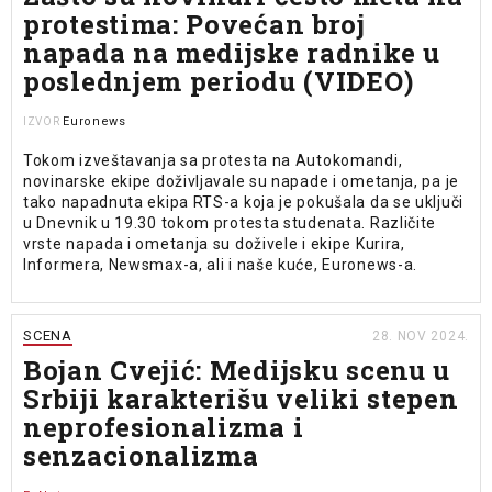
protestima: Povećan broj
napada na medijske radnike u
poslednjem periodu (VIDEO)
Euronews
IZVOR
Tokom izveštavanja sa protesta na Autokomandi,
novinarske ekipe doživljavale su napade i ometanja, pa je
tako napadnuta ekipa RTS-a koja je pokušala da se uključi
u Dnevnik u 19.30 tokom protesta studenata. Različite
vrste napada i ometanja su doživele i ekipe Kurira,
Informera, Newsmax-a, ali i naše kuće, Euronews-a.
SCENA
28. NOV 2024.
Bojan Cvejić: Medijsku scenu u
Srbiji karakterišu veliki stepen
neprofesionalizma i
senzacionalizma