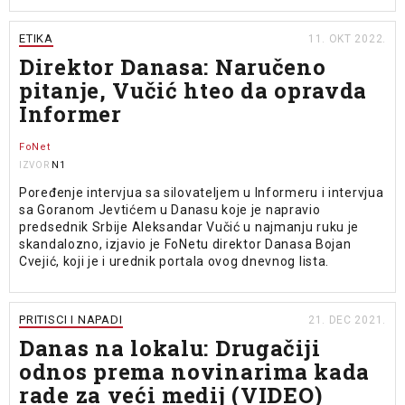
ETIKA
11. OKT 2022.
Direktor Danasa: Naručeno
pitanje, Vučić hteo da opravda
Informer
FoNet
N1
IZVOR
Poređenje intervjua sa silovateljem u Informeru i intervjua
sa Goranom Jevtićem u Danasu koje je napravio
predsednik Srbije Aleksandar Vučić u najmanju ruku je
skandalozno, izjavio je FoNetu direktor Danasa Bojan
Cvejić, koji je i urednik portala ovog dnevnog lista.
PRITISCI I NAPADI
21. DEC 2021.
Danas na lokalu: Drugačiji
odnos prema novinarima kada
rade za veći medij (VIDEO)