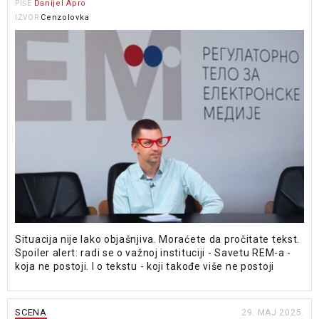
Danijel Apro
PIŠE
Cenzolovka
IZVOR
Situacija nije lako objašnjiva. Moraćete da pročitate tekst.
Spoiler alert: radi se o važnoj instituciji - Savetu REM-a -
koja ne postoji. I o tekstu - koji takođe više ne postoji
SCENA
29. MAJ 2025.