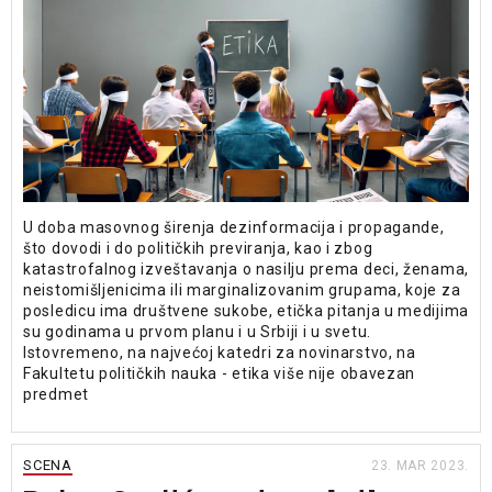
U doba masovnog širenja dezinformacija i propagande,
što dovodi i do političkih previranja, kao i zbog
katastrofalnog izveštavanja o nasilju prema deci, ženama,
neistomišljenicima ili marginalizovanim grupama, koje za
posledicu ima društvene sukobe, etička pitanja u medijima
su godinama u prvom planu i u Srbiji i u svetu.
Istovremeno, na najvećoj katedri za novinarstvo, na
Fakultetu političkih nauka - etika više nije obavezan
predmet
SCENA
23. MAR 2023.