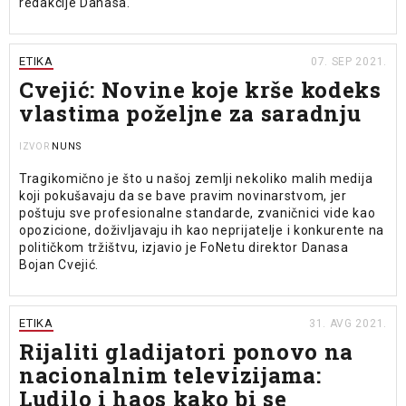
redakcije Danasa.
ETIKA
07. SEP 2021.
Cvejić: Novine koje krše kodeks
vlastima poželjne za saradnju
NUNS
IZVOR
Tragikomično je što u našoj zemlji nekoliko malih medija
koji pokušavaju da se bave pravim novinarstvom, jer
poštuju sve profesionalne standarde, zvaničnici vide kao
opozicione, doživljavaju ih kao neprijatelje i konkurente na
političkom tržištvu, izjavio je FoNetu direktor Danasa
Bojan Cvejić.
ETIKA
31. AVG 2021.
Rijaliti gladijatori ponovo na
nacionalnim televizijama:
Ludilo i haos kako bi se