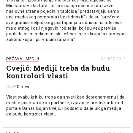
silovanje i zlostavljanje maloletnice M.K, oglasilo se
Ministarstvo kulture i informisanja ocenom da takve
naslovne strane pojedinih tabloida "predstavljaju samo
dno medijskog nemorala i bestidnosti" i da su "pređene
sve granice neljudskog postupanja u odnosu na interese
maloletnog lica i njegovih roditelja, koji su već previše
patili da bi im neki medijski lešinari bez skrupula i protivno
zakonu kopali po vrućim ranama".
DRŽAVA I MEDIJI
09. DEC 2019.
Cvejić: Mediji treba da budu
kontrolori vlasti
Dijalog
IZVOR
Vlast svaku kritiku treba da shvati kao dobronamernu i da
medije posmatra kao partnere, izjavio je urednik internet
portala Danas Bojan Cvejić i podsetio da je uloga medija
da budu kontrolor vlasti.