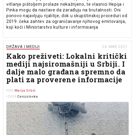
vitlanje pištoljem prolaze nekažnjeno, te vlasnici Hepija i
Pinka mogu da nastave da zarađuju na brutalnosti. Oni
ponovo najavljuju rijalitije, dok u skupštinskoj proceduri od
2019. čeka zahtev za ograničavanje njihovog emitovanja,
koji koči i Ministarstvo kulture i informisanja
DRŽAVA I MEDIJI
24. MAR 2021.
Kako preživeti: Lokalni kritički
mediji najsiromašniji u Srbiji. I
dalje malo građana spremno da
plati za proverene informacije
Marija Grbić
PIŠE
Cenzolovka
IZVOR