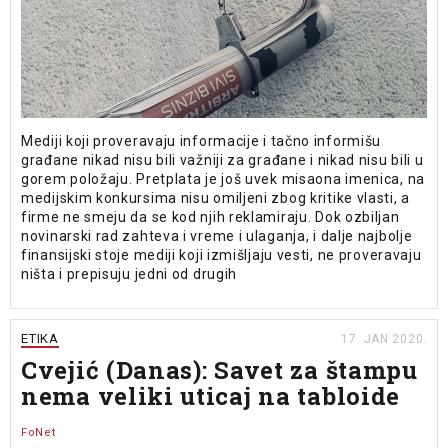
Mediji koji proveravaju informacije i tačno informišu
građane nikad nisu bili važniji za građane i nikad nisu bili u
gorem položaju. Pretplata je još uvek misaona imenica, na
medijskim konkursima nisu omiljeni zbog kritike vlasti, a
firme ne smeju da se kod njih reklamiraju. Dok ozbiljan
novinarski rad zahteva i vreme i ulaganja, i dalje najbolje
finansijski stoje mediji koji izmišljaju vesti, ne proveravaju
ništa i prepisuju jedni od drugih
ETIKA
17. JAN 2020.
Cvejić (Danas): Savet za štampu
nema veliki uticaj na tabloide
FoNet