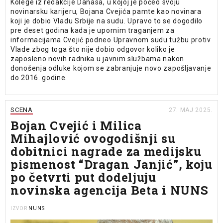
Kolege iz redakcije Danasa, u kojoj je počeo svoju
novinarsku karijeru, Bojana Cvejića pamte kao novinara
koji je dobio Vladu Srbije na sudu. Upravo to se dogodilo
pre deset godina kada je upornim traganjem za
informacijama Cvejić podneo Upravnom sudu tužbu protiv
Vlade zbog toga što nije dobio odgovor koliko je
zaposleno novih radnika u javnim službama nakon
donošenja odluke kojom se zabranjuje novo zapošljavanje
do 2016. godine.
SCENA
27. MAJ 2025.
Bojan Cvejić i Milica
Mihajlović ovogodišnji su
dobitnici nagrade za medijsku
pismenost “Dragan Janjić”, koju
po četvrti put dodeljuju
novinska agencija Beta i NUNS
NUNS
IZVOR