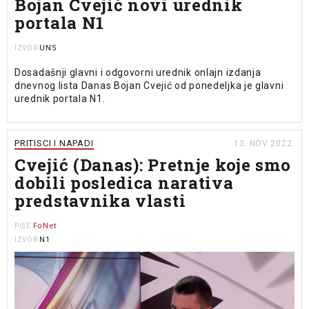
Bojan Cvejić novi urednik
portala N1
UNS
IZVOR
Dosadašnji glavni i odgovorni urednik onlajn izdanja
dnevnog lista Danas Bojan Cvejić od ponedeljka je glavni
urednik portala N1.
PRITISCI I NAPADI
13. NOV 2022.
Cvejić (Danas): Pretnje koje smo
dobili posledica narativa
predstavnika vlasti
FoNet
PIŠE
N1
IZVOR