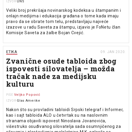
UNS
IZVOR
Veliki broj prekršaja novinarskog kodeksa u štampanim i
onlajn medijima i edukacija građana o tome kada imaju
pravo da se obrate tom telu, predstavljaju najveće
izazove u radu Saveta za štampu, izjavio je FoNetu član
Komisije Saveta za žalbe Bojan Cvejić.
ETIKA
09. JAN 2020.
Zvanične osude tabloida zbog
ispovesti silovatelja – možda
tračak nade za medijsku
kulturu
Veljko Popović
PIŠE
Glas Amerike
IZVOR
Nakon što su provladini tabloidi Srpski telegraf i Informer,
kao i sajt tabloida ALO u četvrtak su na naslovnim
stranama objavili ispovest Ninoslava Jovanovića,
višestruko osuđivanog silovatelja sada osumnjičenog za