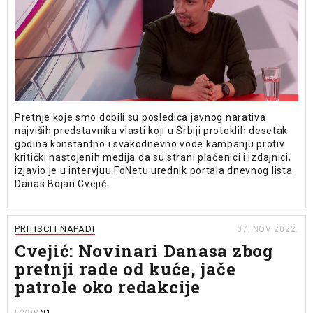
Pretnje koje smo dobili su posledica javnog narativa
najviših predstavnika vlasti koji u Srbiji proteklih desetak
godina konstantno i svakodnevno vode kampanju protiv
kritički nastojenih medija da su strani plaćenici i izdajnici,
izjavio je u intervjuu FoNetu urednik portala dnevnog lista
Danas Bojan Cvejić.
PRITISCI I NAPADI
07. NOV 2022.
Cvejić: Novinari Danasa zbog
pretnji rade od kuće, jače
patrole oko redakcije
N1
IZVOR