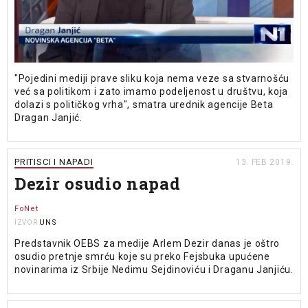
"Pojedini mediji prave sliku koja nema veze sa stvarnošću
već sa politikom i zato imamo podeljenost u društvu, koja
dolazi s političkog vrha", smatra urednik agencije Beta
Dragan Janjić.
PRITISCI I NAPADI
13. FEB 2019.
Dezir osudio napad
FoNet
UNS
IZVOR
Predstavnik OEBS za medije Arlem Dezir danas je oštro
osudio pretnje smrću koje su preko Fejsbuka upućene
novinarima iz Srbije Nedimu Sejdinoviću i Draganu Janjiću.