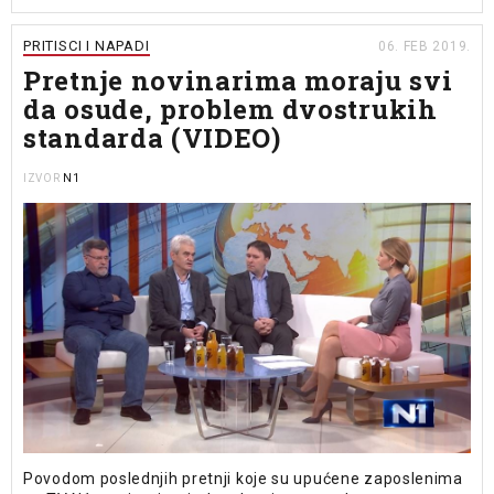
PRITISCI I NAPADI
06. FEB 2019.
Pretnje novinarima moraju svi
da osude, problem dvostrukih
standarda (VIDEO)
N1
IZVOR
Povodom poslednjih pretnji koje su upućene zaposlenima