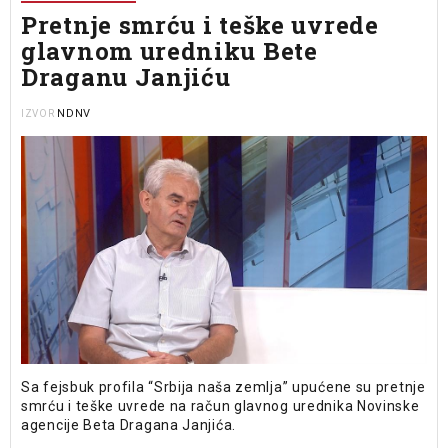
Pretnje smrću i teške uvrede
glavnom uredniku Bete
Draganu Janjiću
NDNV
IZVOR
Sa fejsbuk profila “Srbija naša zemlja” upućene su pretnje
smrću i teške uvrede na račun glavnog urednika Novinske
agencije Beta Dragana Janjića.