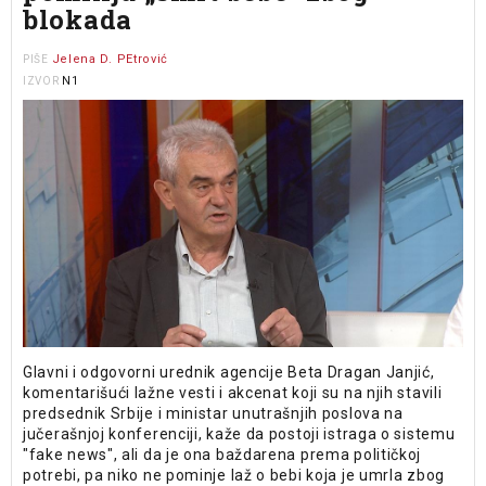
blokada
Jelena D. PEtrović
PIŠE
N1
IZVOR
Glavni i odgovorni urednik agencije Beta Dragan Janjić,
komentarišući lažne vesti i akcenat koji su na njih stavili
predsednik Srbije i ministar unutrašnjih poslova na
jučerašnjoj konferenciji, kaže da postoji istraga o sistemu
"fake news", ali da je ona baždarena prema političkoj
potrebi, pa niko ne pominje laž o bebi koja je umrla zbog