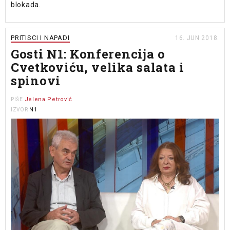
blokada.
PRITISCI I NAPADI
16. JUN 2018.
Gosti N1: Konferencija o
Cvetkoviću, velika salata i
spinovi
Jelena Petrović
PIŠE
N1
IZVOR