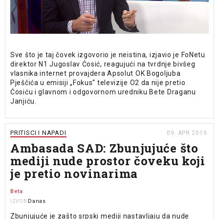
Sve što je taj čovek izgovorio je neistina, izjavio je FoNetu
direktor N1 Jugoslav Ćosić, reagujući na tvrdnje bivšeg
vlasnika internet provajdera Apsolut OK Bogoljuba
Pješčića u emisiji „Fokus“ televizije O2 da nije pretio
Ćosiću i glavnom i odgovornom uredniku Bete Draganu
Janjiću.
PRITISCI I NAPADI
09. APR 2019.
Ambasada SAD: Zbunjujuće što
mediji nude prostor čoveku koji
je pretio novinarima
Beta
Danas
IZVOR
Zbunjujuće je zašto srpski mediji nastavljaju da nude