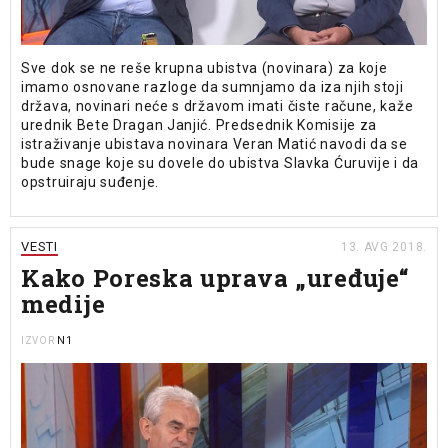
Sve dok se ne reše krupna ubistva (novinara) za koje
imamo osnovane razloge da sumnjamo da iza njih stoji
država, novinari neće s državom imati čiste račune, kaže
urednik Bete Dragan Janjić. Predsednik Komisije za
istraživanje ubistava novinara Veran Matić navodi da se
bude snage koje su dovele do ubistva Slavka Ćuruvije i da
opstruiraju suđenje.
VESTI
13. AVG 2018.
Kako Poreska uprava „uređuje“
medije
N1
IZVOR