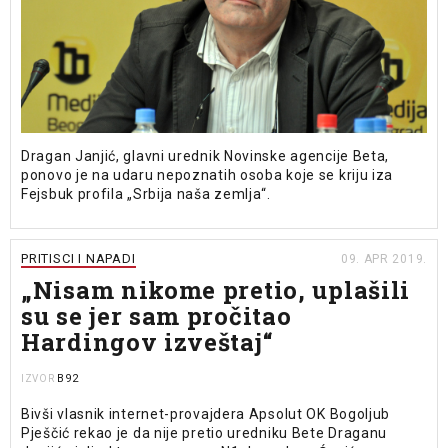
Dragan Janjić, glavni urednik Novinske agencije Beta,
ponovo je na udaru nepoznatih osoba koje se kriju iza
Fejsbuk profila „Srbija naša zemlja“.
PRITISCI I NAPADI
09. APR 2019.
„Nisam nikome pretio, uplašili
su se jer sam pročitao
Hardingov izveštaj“
B92
IZVOR
Bivši vlasnik internet-provajdera Apsolut OK Bogoljub
Pješčić rekao je da nije pretio uredniku Bete Draganu