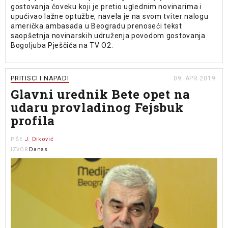
gostovanja čoveku koji je pretio uglednim novinarima i
upućivao lažne optužbe, navela je na svom tviter nalogu
američka ambasada u Beogradu prenoseći tekst
saopšetnja novinarskih udruženja povodom gostovanja
Bogoljuba Pješčića na TV O2.
PRITISCI I NAPADI
09. APR 2019.
Glavni urednik Bete opet na
udaru provladinog Fejsbuk
profila
J. Diković
PIŠE
Danas
IZVOR