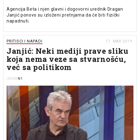
Agencija Beta i njen glavni i dogovorni urednik Dragan
Janjić ponovo su izloženi pretnjama da će biti fizički
napadnuti.
PRITISCI I NAPADI
17. MAR 2019.
Janjić: Neki mediji prave sliku
koja nema veze sa stvarnošću,
već sa politikom
N1
IZVOR