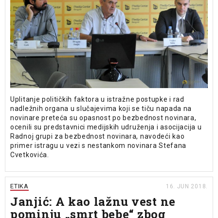
Uplitanje političkih faktora u istražne postupke i rad
nadležnih organa u slučajevima koji se tiču napada na
novinare preteća su opasnost po bezbednost novinara,
ocenili su predstavnici medijskih udruženja i asocijacija u
Radnoj grupi za bezbednost novinara, navodeći kao
primer istragu u vezi s nestankom novinara Stefana
Cvetkovića.
ETIKA
16. JUN 2018.
Janjić: A kao lažnu vest ne
pominju „smrt bebe“ zbog