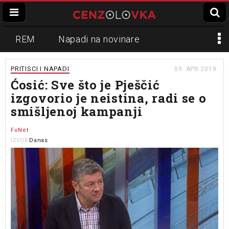
REM
Napadi na novinare
Zvučni top
Crna Gora
N1
PRITISCI I NAPADI
09. APR 2019.
Ćosić: Sve što je Pješčić
Propaganda
Lokalni mediji
izgovorio je neistina, radi se o
smišljenoj kampanji
Informer
Slavko Ćuruvija
FoNet
Danas
IZVOR