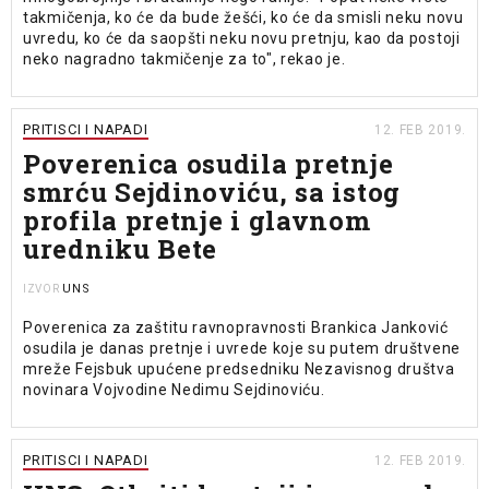
takmičenja, ko će da bude žešći, ko će da smisli neku novu
uvredu, ko će da saopšti neku novu pretnju, kao da postoji
neko nagradno takmičenje za to", rekao je.
PRITISCI I NAPADI
12. FEB 2019.
Poverenica osudila pretnje
smrću Sejdinoviću, sa istog
profila pretnje i glavnom
uredniku Bete
UNS
IZVOR
Poverenica za zaštitu ravnopravnosti Brankica Janković
osudila je danas pretnje i uvrede koje su putem društvene
mreže Fejsbuk upućene predsedniku Nezavisnog društva
novinara Vojvodine Nedimu Sejdinoviću.
PRITISCI I NAPADI
12. FEB 2019.