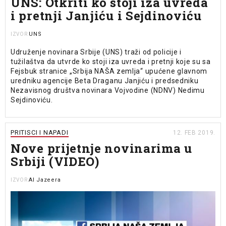
UNS: Otkriti ko stoji iza uvreda
i pretnji Janjiću i Sejdinoviću
UNS
IZVOR
Udruženje novinara Srbije (UNS) traži od policije i
tužilaštva da utvrde ko stoji iza uvreda i pretnji koje su sa
Fejsbuk stranice „Srbija NAŠA zemlja“ upućene glavnom
uredniku agencije Beta Draganu Janjiću i predsedniku
Nezavisnog društva novinara Vojvodine (NDNV) Nedimu
Sejdinoviću.
PRITISCI I NAPADI
12. FEB 2019.
Nove prijetnje novinarima u
Srbiji (VIDEO)
Al Jazeera
IZVOR