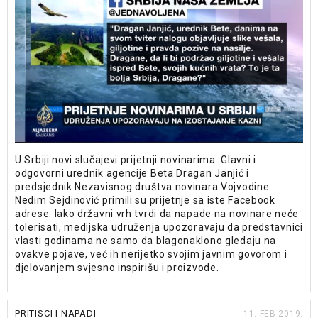
U Srbiji novi slučajevi prijetnji novinarima. Glavni i
odgovorni urednik agencije Beta Dragan Janjić i
predsjednik Nezavisnog društva novinara Vojvodine
Nedim Sejdinović primili su prijetnje sa iste Facebook
adrese. Iako državni vrh tvrdi da napade na novinare neće
tolerisati, medijska udruženja upozoravaju da predstavnici
vlasti godinama ne samo da blagonaklono gledaju na
ovakve pojave, već ih nerijetko svojim javnim govorom i
djelovanjem svjesno inspirišu i proizvode.
PRITISCI I NAPADI
11. FEB 2019.