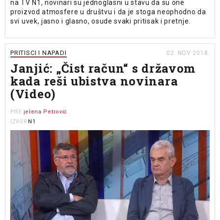
na TV N1, novinari su jednoglasni u stavu da su one
proizvod atmosfere u društvu i da je stoga neophodno da
svi uvek, jasno i glasno, osude svaki pritisak i pretnje.
PRITISCI I NAPADI
02. NOV 2018.
Janjić: „Čist račun“ s državom
kada reši ubistva novinara
(Video)
jelena Petrović
PIŠE
N1
IZVOR