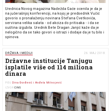
Urednica Novog magazina Nadežda Gaće ocenila je da je
na jučerašnjoj konferenciji, na kojoj je predsednik Vučić
govorio o pronalaženju novinara Stefana Cvetkovića,
servirana velika salata - od akciza do pritisaka - i da se
suština izgubila. Urednik Bete Dragan Janjić kaže da je
nelogično da se tako govori o istrazi i dodaje da je tu bilo i
spinova.
DRŽAVA I MEDIJI
26. MAJ 2018.
Državne institucije Tanjugu
isplatile više od 114 miliona
dinara
Dina Đorđević i Anđela Milivojević
PIŠU
CINS
IZVOR