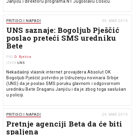
Janjiću i direktoru programa N1 Jugoslavu Ćosiću.
PRITISCI I NAPADI
30. MAR 2019.
UNS saznaje: Bogoljub Pješčić
poslao preteći SMS uredniku
Bete
D. Bjelica
PIŠE
UNS
IZVOR
Nekadašnji vlasnik internet provajdera Absolut OK
Bogoljub Pješćić potvrdio je Udruženju novinara Srbije
(UNS) da je poslao SMS poruku glavnom i odgovornom
uredniku Bete Draganu Janjiću i da je zbog toga saslušan
u policiji.
PRITISCI I NAPADI
29. MAR 2019.
Pretnje agenciji Beta da će biti
spaljena