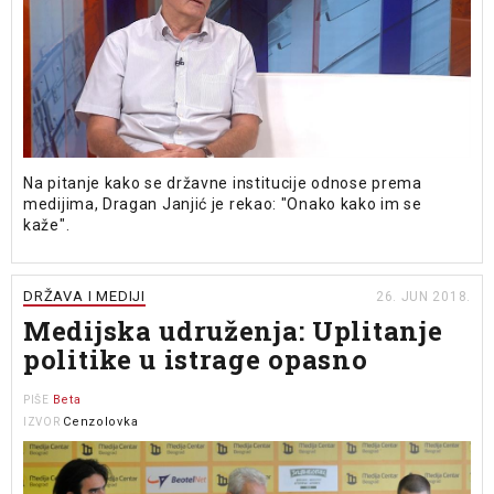
Na pitanje kako se državne institucije odnose prema
medijima, Dragan Janjić je rekao: "Onako kako im se
kaže".
DRŽAVA I MEDIJI
26. JUN 2018.
Medijska udruženja: Uplitanje
politike u istrage opasno
Beta
PIŠE
Cenzolovka
IZVOR