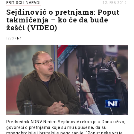
PRITISCI I NAPADI
12. FEB 2019.
Sejdinović o pretnjama: Poput
takmičenja – ko će da bude
žešći (VIDEO)
N1
IZVOR
Predsednik NDNV Nedim Sejdinović rekao je u Danu uživo,
govoreći o pretnjama koje su mu upućene, da su
mnogobrojnije i brutalnije nego ranije. "Poput neke vrste