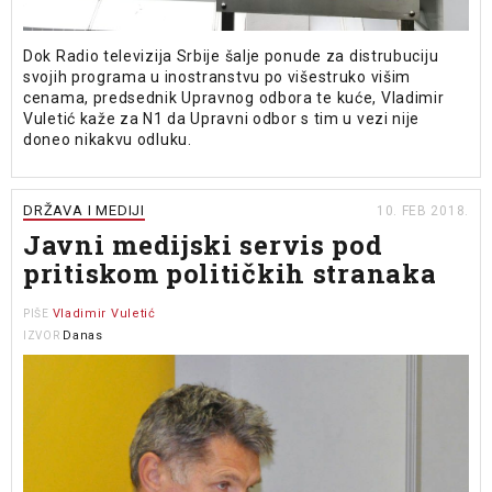
Dok Radio televizija Srbije šalje ponude za distrubuciju
svojih programa u inostranstvu po višestruko višim
cenama, predsednik Upravnog odbora te kuće, Vladimir
Vuletić kaže za N1 da Upravni odbor s tim u vezi nije
doneo nikakvu odluku.
DRŽAVA I MEDIJI
10. FEB 2018.
Javni medijski servis pod
pritiskom političkih stranaka
Vladimir Vuletić
PIŠE
Danas
IZVOR