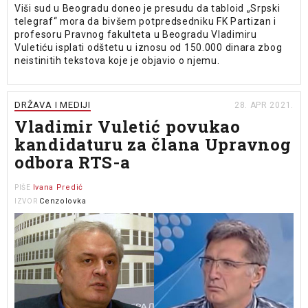
Viši sud u Beogradu doneo je presudu da tabloid „Srpski
telegraf“ mora da bivšem potpredsedniku FK Partizan i
profesoru Pravnog fakulteta u Beogradu Vladimiru
Vuletiću isplati odštetu u iznosu od 150.000 dinara zbog
neistinitih tekstova koje je objavio o njemu.
DRŽAVA I MEDIJI
28. APR 2021.
Vladimir Vuletić povukao
kandidaturu za člana Upravnog
odbora RTS-a
Ivana Predić
PIŠE
Cenzolovka
IZVOR