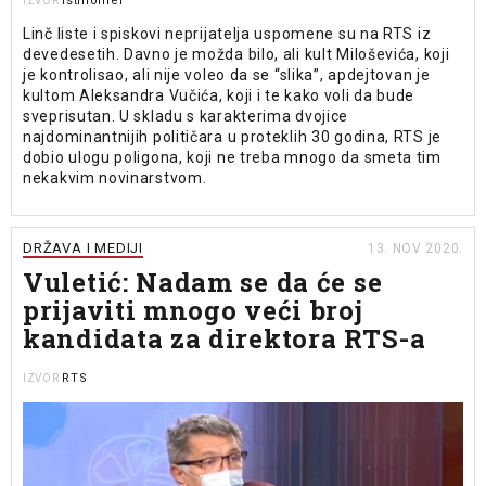
Istinomer
IZVOR
Linč liste i spiskovi neprijatelja uspomene su na RTS iz
devedesetih. Davno je možda bilo, ali kult Miloševića, koji
je kontrolisao, ali nije voleo da se “slika”, apdejtovan je
kultom Aleksandra Vučića, koji i te kako voli da bude
sveprisutan. U skladu s karakterima dvojice
najdominantnijih političara u proteklih 30 godina, RTS je
dobio ulogu poligona, koji ne treba mnogo da smeta tim
nekakvim novinarstvom.
DRŽAVA I MEDIJI
13. NOV 2020.
Vuletić: Nadam se da će se
prijaviti mnogo veći broj
kandidata za direktora RTS-a
RTS
IZVOR