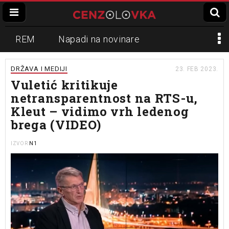
REM
Napadi na novinare
Zvučni top
Crna Gora
N1
DRŽAVA I MEDIJI
23. FEB 2023.
Vuletić kritikuje
Propaganda
Lokalni mediji
netransparentnost na RTS-u,
Kleut – vidimo vrh ledenog
Informer
Slavko Ćuruvija
brega (VIDEO)
N1
IZVOR