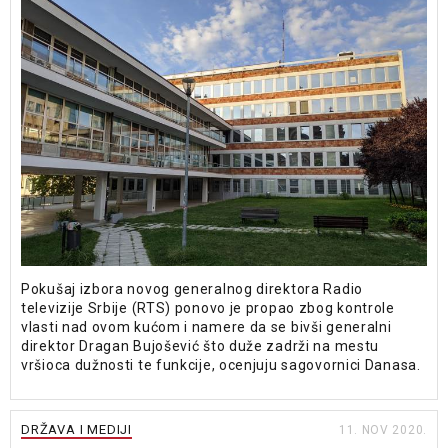
Pokušaj izbora novog generalnog direktora Radio
televizije Srbije (RTS) ponovo je propao zbog kontrole
vlasti nad ovom kućom i namere da se bivši generalni
direktor Dragan Bujošević što duže zadrži na mestu
vršioca dužnosti te funkcije, ocenjuju sagovornici Danasa.
DRŽAVA I MEDIJI
11. NOV 2020.