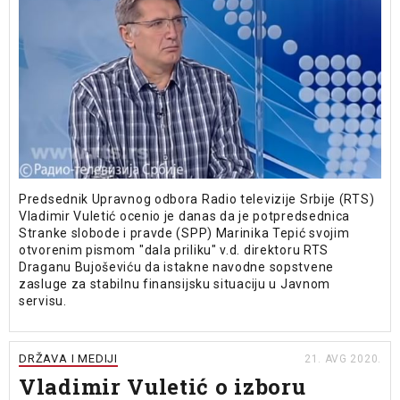
Predsednik Upravnog odbora Radio televizije Srbije (RTS)
Vladimir Vuletić ocenio je danas da je potpredsednica
Stranke slobode i pravde (SPP) Marinika Tepić svojim
otvorenim pismom "dala priliku" v.d. direktoru RTS
Draganu Bujoševiću da istakne navodne sopstvene
zasluge za stabilnu finansijsku situaciju u Javnom
servisu.
DRŽAVA I MEDIJI
21. AVG 2020.
Vladimir Vuletić o izboru