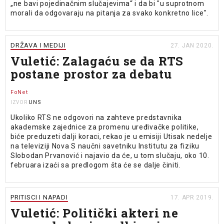
„ne bavi pojedinačnim slučajevima“ i da bi "u suprotnom
morali da odgovaraju na pitanja za svako konkretno lice".
DRŽAVA I MEDIJI
27. JAN 2020.
Vuletić: Zalagaću se da RTS
postane prostor za debatu
FoNet
UNS
IZVOR
Ukoliko RTS ne odgovori na zahteve predstavnika
akademske zajednice za promenu uređivačke politike,
biće preduzeti dalji koraci, rekao je u emisiji Utisak nedelje
na televiziji Nova S naučni savetniku Institutu za fiziku
Slobodan Prvanović i najavio da će, u tom slučaju, oko 10.
februara izaći sa predlogom šta će se dalje činiti.
PRITISCI I NAPADI
17. APR 2019.
Vuletić: Politički akteri ne