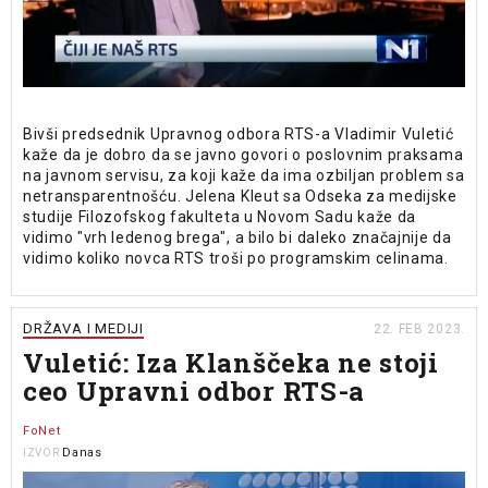
Bivši predsednik Upravnog odbora RTS-a Vladimir Vuletić
kaže da je dobro da se javno govori o poslovnim praksama
na javnom servisu, za koji kaže da ima ozbiljan problem sa
netransparentnošću. Jelena Kleut sa Odseka za medijske
studije Filozofskog fakulteta u Novom Sadu kaže da
vidimo "vrh ledenog brega", a bilo bi daleko značajnije da
vidimo koliko novca RTS troši po programskim celinama.
DRŽAVA I MEDIJI
22. FEB 2023.
Vuletić: Iza Klanščeka ne stoji
ceo Upravni odbor RTS-a
FoNet
Danas
IZVOR