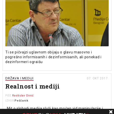
Ti se pičvajzi uglavnom obijaju o glavu masovno i
pogrešno informisanih i dezinformisanih, ali ponekad i
dezinformeri ograišu
DRŽAVA I MEDIJI
07. OKT 2017.
Realnost i mediji
Rastislav Dinić
PIŠE
Peščanik
IZVOR
„Mit o slobodi medija služi kao moćan vid manipulacije i
mobilizacije koja treba da skrene pažnju sa suštinskih