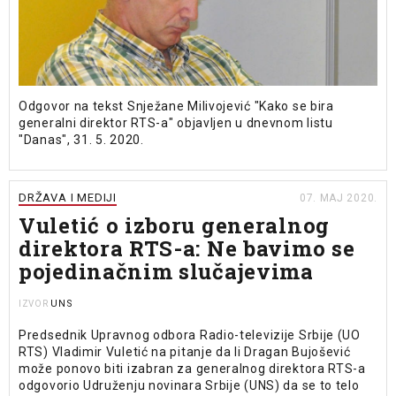
Odgovor na tekst Snježane Milivojević "Kako se bira
generalni direktor RTS-a" objavljen u dnevnom listu
"Danas", 31. 5. 2020.
DRŽAVA I MEDIJI
07. MAJ 2020.
Vuletić o izboru generalnog
direktora RTS-a: Ne bavimo se
pojedinačnim slučajevima
UNS
IZVOR
Predsednik Upravnog odbora Radio-televizije Srbije (UO
RTS) Vladimir Vuletić na pitanje da li Dragan Bujošević
može ponovo biti izabran za generalnog direktora RTS-a
odgovorio Udruženju novinara Srbije (UNS) da se to telo