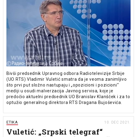
Bivši predsednik Upravnog odbora Radiotelevizije Srbije
(UO RTS) Vladimir Vuletić smatra da je veoma zanimljivo
što prvi put složno nastupaju i „opozicioni i pozicioni“
mediji u osudi malverzacija Javnog servisa, koje je
predočio aktuelni predsednik UO Branislav Klanšček i za to
optužio generalnog direktora RTS Dragana Bujoševića.
ETIKA
10. DEC 2021.
Vuletić: „Srpski telegraf“