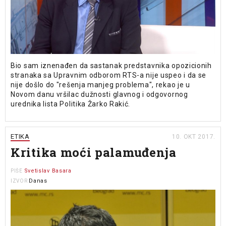
Bio sam iznenađen da sastanak predstavnika opozicionih
stranaka sa Upravnim odborom RTS-a nije uspeo i da se
nije došlo do "rešenja manjeg problema", rekao je u
Novom danu vršilac dužnosti glavnog i odgovornog
urednika lista Politika Žarko Rakić.
ETIKA
10. OKT 2017.
Kritika moći palamuđenja
Svetislav Basara
PIŠE
Danas
IZVOR