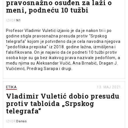
pravosnažno osuđen za laži o
meni, podneću 10 tužbi
N1
IZVOR
Profesor Vladimir Vuletić izjavio je da je nakon tri i po
godine stigla pravosnažna presuda protiv "Srpskog
telegrafa" kojom je potvrđeno da je cela navodna njegova
"pedofilska prepiska" iz 2018. godine lažna, izmišljena i
falsifikovana. On je najavio da će podneti 10 tužbi protiv
osoba koje su ga bez ikakvog prava nazivale pedofilom, a
među njima su Aleksandar Vučić, Ana Brnabić, Dragan J.
Vučićević, Predrag Sarapa i drugi.
ETIKA
13. MAJ 2021.
Vladimir Vuletić dobio presudu
protiv tabloida „Srpskog
telegrafa“
Danas
IZVOR