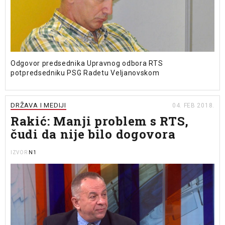
Odgovor predsednika Upravnog odbora RTS
potpredsedniku PSG Radetu Veljanovskom
DRŽAVA I MEDIJI
04. FEB 2018.
Rakić: Manji problem s RTS,
čudi da nije bilo dogovora
N1
IZVOR