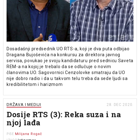
Dosadašnji predsednik UO RTS-a, koji je dva puta odbijao
Dragana Bujoševića na konkursu za direktora javnog
servisa, povukao je svoju kandidaturu pred sednicu Saveta
REM-a na kojoj je trebalo da se odlučuje o novim
članovima UO. Sagovornici Cenzolovke smatraju da UO
nije dobro radio i da u takvom telu treba da sede ljudi sa
kredibilitetom i harizmom
DRŽAVA I MEDIJI
28. DEC 2020.
Dosije RTS (3): Reka suza i na
njoj lađa
Milijana Rogač
PIŠE