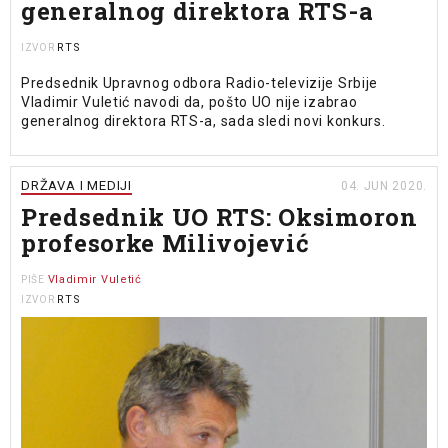
generalnog direktora RTS-a
RTS
IZVOR
Predsednik Upravnog odbora Radio-televizije Srbije
Vladimir Vuletić navodi da, pošto UO nije izabrao
generalnog direktora RTS-a, sada sledi novi konkurs.
DRŽAVA I MEDIJI
04. JUN 2020.
Predsednik UO RTS: Oksimoron
profesorke Milivojević
Vladimir Vuletić
PIŠE
RTS
IZVOR