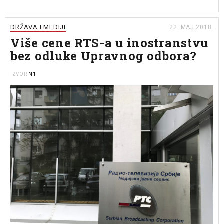
DRŽAVA I MEDIJI
22. MAJ 2018.
Više cene RTS-a u inostranstvu
bez odluke Upravnog odbora?
N1
IZVOR