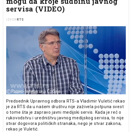
mogu da kroje sudbinu javnog
servisa (VIDEO)
RTS
IZVOR
Predsednik Upravnog odbora RTS-a Vladimir Vuletić rekao
je za RTS da u našem društvu nije zaživela potpuna svest
o tome šta je zapravo javni medijski servis. Kada je reč o
rukovodstvu i uredništvu javnog medijskog servisa, to nije
stvar dogovora političkih stranaka, nego je stvar zakona,
rekao je Vuletić.