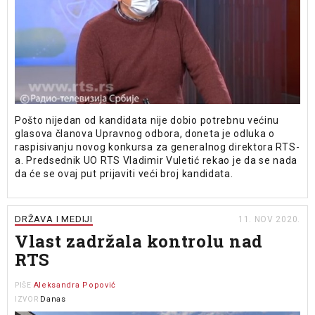
Pošto nijedan od kandidata nije dobio potrebnu većinu
glasova članova Upravnog odbora, doneta je odluka o
raspisivanju novog konkursa za generalnog direktora RTS-
a. Predsednik UO RTS Vladimir Vuletić rekao je da se nada
da će se ovaj put prijaviti veći broj kandidata.
DRŽAVA I MEDIJI
11. NOV 2020.
Vlast zadržala kontrolu nad
RTS
Aleksandra Popović
PIŠE
Danas
IZVOR