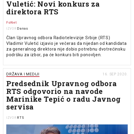
Vuletić: Novi konkurs za
direktora RTS
FoNet
Danas
IZVOR
Član Upravnog odbora Radiotelevizije Srbije (RTS)
Vladimir Vuletić izjavio je večeras da nijedan od kandidata
za generalnog direktora nije dobio potrebnu dvotrećinsku
podršku za izbor, pa će konkurs biti ponovljen.
DRŽAVA I MEDIJI
16. SEP 2020.
Predsednik Upravnog odbora
RTS odgovorio na navode
Marinike Tepić o radu Javnog
servisa
RTS
IZVOR