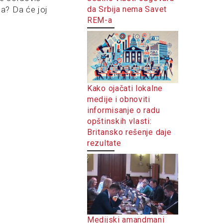
da Srbija nema Savet
a? Da će joj
REM-a
Kako ojačati lokalne
medije i obnoviti
informisanje o radu
opštinskih vlasti:
Britansko rešenje daje
rezultate
Medijski amandmani