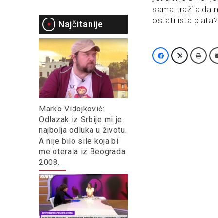
sama tražila da 
ostati ista plata?
Najčitanije
Marko Vidojković:
Odlazak iz Srbije mi je
najbolja odluka u životu.
A nije bilo sile koja bi
me oterala iz Beograda
2008.