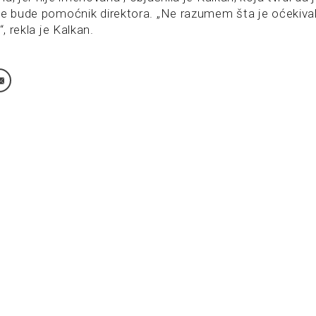
ne bude pomoćnik direktora. „Ne razumem šta je oćekival
“, rekla je Kalkan.