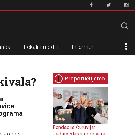
anda
Lokalni mediji
Informer
kivala?
Preporučujemo
na
avica
programa
Fondacija Ćuruvija:
je Jordović
Jedino vlasti odgovara