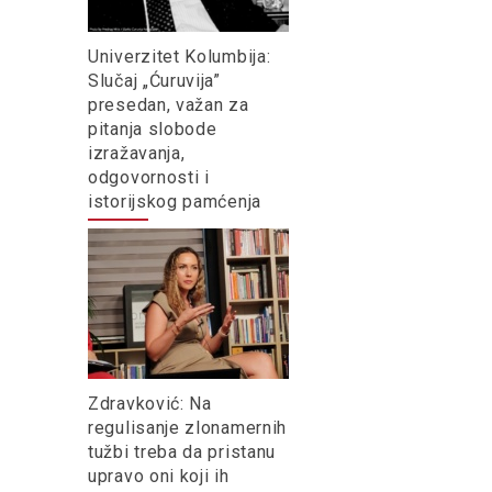
Univerzitet Kolumbija:
Slučaj „Ćuruvija”
presedan, važan za
pitanja slobode
izražavanja,
odgovornosti i
istorijskog pamćenja
Zdravković: Na
regulisanje zlonamernih
tužbi treba da pristanu
upravo oni koji ih