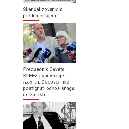
Skandalizovanje s
predumišljajem
Predsednik Saveta
REM-a ponovo nije
izabran: Dogovor nije
postignut, odnos snaga
ostaje isti