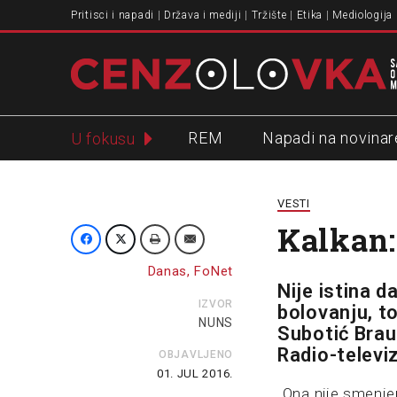
Pritisci i napadi
Država i mediji
Tržište
Etika
Mediologija
REM
Napadi na novinar
U fokusu
Slavko Ćuruvija
VESTI
Kalkan:
Danas, FoNet
Nije istina d
IZVOR
bolovanju, to
NUNS
Subotić Brau
Radio-televi
OBJAVLJENO
01. JUL 2016.
„Ona nije smenjen