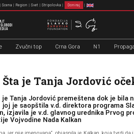
Scena
Region
Svet
Stripolovka
Doniraj
e
Zvučni top
Crna Gora
N1
Propag
 Šta je Tanja Jordović oče
a je Tanja Jordović premeštena dok je bila 
 joj je saopštila v.d. direktora programa Sl
n, izjavila je v.d. glavnog urednika Prvog 
zije Vojvodine Nada Kalkan
a, jer nije imenovana“, objasnila je Kalkan, koja tvrdi da 