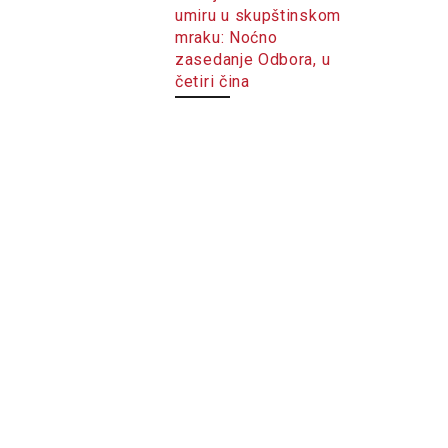
umiru u skupštinskom
mraku: Noćno
zasedanje Odbora, u
četiri čina