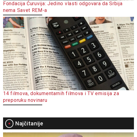
Fondacija Ćuruvija: Jedino vlasti odgovara da Srbija
nema Savet REM-a
14 filmova, dokumentarnih filmova i TV emisija za
preporuku novinaru
Najčitanije