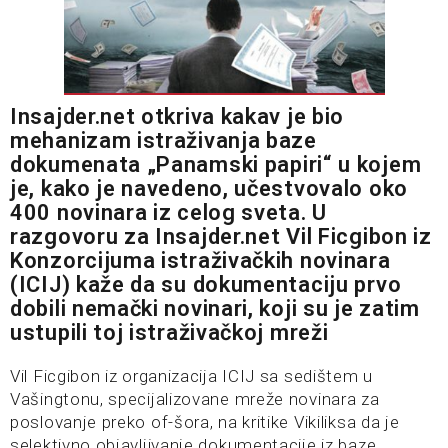
Insajder.net otkriva kakav je bio
mehanizam istraživanja baze
dokumenata „Panamski papiri“ u kojem
je, kako je navedeno, učestvovalo oko
400 novinara iz celog sveta. U
razgovoru za Insajder.net Vil Ficgibon iz
Konzorcijuma istraživačkih novinara
(ICIJ) kaže da su dokumentaciju prvo
dobili nemački novinari, koji su je zatim
ustupili toj istraživačkoj mreži
Vil Ficgibon iz organizacija ICIJ sa sedištem u
Vašingtonu, specijalizovane mreže novinara za
poslovanje preko of-šora, na kritike Vikiliksa da je
selektivno objavljivanje dokumentacije iz baze