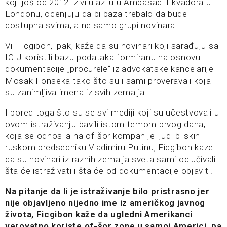
koji još od 2012. živi u azilu u Ambasadi Ekvadora u
Londonu, ocenjuju da bi baza trebalo da bude
dostupna svima, a ne samo grupi novinara.
Vil Ficgibon, ipak, kaže da su novinari koji sarađuju sa
ICIJ koristili bazu podataka formiranu na osnovu
dokumentacije „procurele“ iz advokatske kancelarije
Mosak Fonseka tako što su i sami proveravali koja
su zanimljiva imena iz svih zemalja.
I pored toga što su se svi mediji koji su učestvovali u
ovom istraživanju bavili istom temom prvog dana,
koja se odnosila na of-šor kompanije ljudi bliskih
ruskom predsedniku Vladimiru Putinu, Ficgibon kaze
da su novinari iz raznih zemalja sveta sami odlučivali
šta će istraživati i šta će od dokumentacije objaviti.
Na pitanje da li je istraživanje bilo pristrasno jer
nije objavljeno nijedno ime iz američkog javnog
života, Ficgibon kaže da ugledni Amerikanci
verovatno koriste of-šor zone u samoj Americi, pa