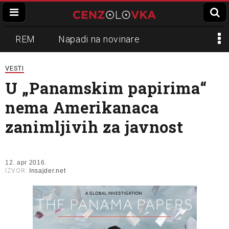
REM
Napadi na novinare
Zvučni top
Crna Gora
N1
VESTI
U „Panamskim papirima“
Propaganda
Lokalni mediji
nema Amerikanaca
Informer
Slavko Ćuruvija
zanimljivih za javnost
12. apr 2016.
IZVOR:
Insajder.net