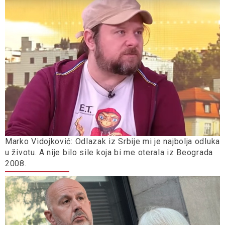
Marko Vidojković: Odlazak iz Srbije mi je najbolja odluka
u životu. A nije bilo sile koja bi me oterala iz Beograda
2008.