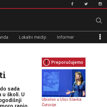
anda
Lokalni mediji
Informer
Preporučujemo
ti
 do sada
u školi. U
ogodišnji
Ubistvo u Ulici Slavka
Ćuruvije
dmoro ranio.