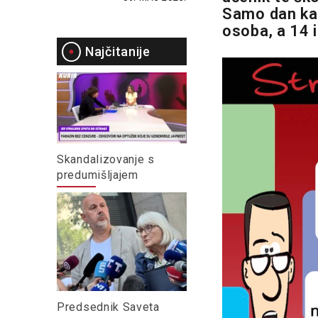
Samo dan kas
osoba, a 14 i
Najčitanije
Skandalizovanje s
predumišljajem
Predsednik Saveta