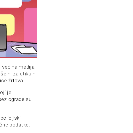
, većina medija
e ni za etiku ni
ice žrtava.
oji je
 bez ograde su
policijski
lične podatke.