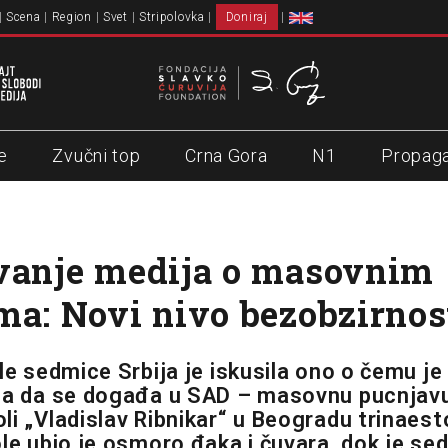
Scena
Region
Svet
Stripolovka
Doniraj
e
Zvučni top
Crna Gora
N1
Propag
vanje medija o masovnim
ma: Novi nivo bezobzirnos
šle sedmice Srbija je iskusila ono o čemu je
la da se događa u SAD – masovnu pucnjavu 
li „Vladislav Ribnikar“ u Beogradu trinaest
ole ubio je osmoro đaka i čuvara, dok je se