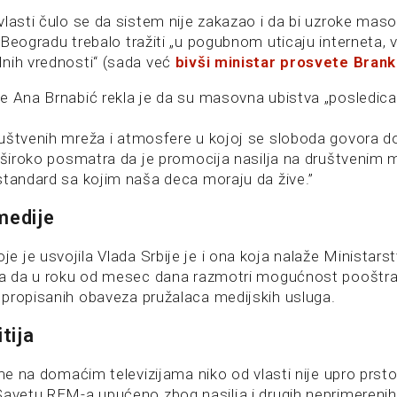
vlasti čulo se da sistem nije zakazao i da bi uzroke mas
Beogradu trebalo tražiti „u pogubnom uticaju interneta, v
nih vrednosti“ (sada već
bivši ministar prosvete Bran
e Ana Brnabić rekla je da su masovna ubistva „posledic
uštvenih mreža i atmosfere u kojoj se sloboda govora d
i široko posmatra da je promocija nasilja na društvenim
standard sa kojim naša deca moraju da žive.”
medije
 je usvojila Vlada Srbije je i ona koja nalaže Ministars
ja da u roku od mesec dana razmotri mogućnost pooštra
propisanih obaveza pružalaca medijskih usluga.
itija
ame na domaćim televizijama niko od vlasti nije upro prsto
avetu REM-a upućeno zbog nasilja i drugih neprimerenih