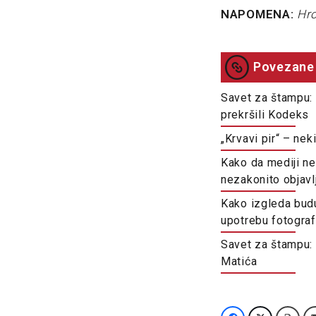
NAPOMENA:
Hro
Povezane 
Savet za štampu: 
prekršili Kodeks
„Krvavi pir“ – ne
Kako da mediji ne
nezakonito objavl
Kako izgleda bud
upotrebu fotograf
Savet za štampu: 
Matića