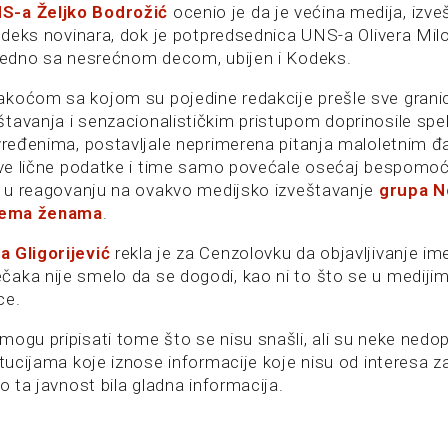
S-a Željko Bodrožić
ocenio je da je većina medija, izve
Kodeks novinara, dok je potpredsednica UNS-a Olivera Milo
ajedno sa nesrećnom decom, ubijen i Kodeks.
koćom sa kojom su pojedine redakcije prešle sve granice
tavanja i senzacionalističkim pristupom doprinosile spe
ovređenima, postavljale neprimerena pitanja maloletnim đ
hove lične podatke i time samo povećale osećaj bespomoć
je u reagovanju na ovakvo medijsko izveštavanje
grupa N
prema ženama
.
a Gligorijević
rekla je za Cenzolovku da objavljivanje ime
aka nije smelo da se dogodi, kao ni to što se u medijima 
ce.
ogu pripisati tome što se nisu snašli, ali su neke nedop
itucijama koje iznose informacije koje nisu od interesa z
ko ta javnost bila gladna informacija.