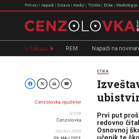
Pritisci i napadi
Država i mediji
Tržište
Etika
Mediologija
REM
Napadi na novinar
U fokusu
Slavko Ćuruvija
ETIKA
Izvešta
ubistvi
Cenzolovka njuzleter
IZVOR
Prvi put pro
Cenzolovka
redovno čita
Osnovnoj ško
OBJAVLJENO
učenik te šk
09. MAJ 2023.