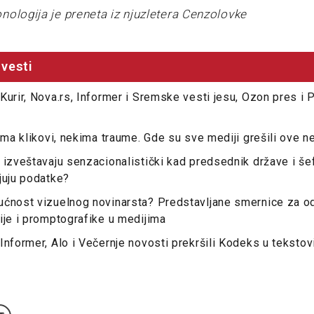
nologija je preneta iz njuzletera Cenzolovke
vesti
Kurir, Nova.rs, Informer i Sremske vesti jesu, Ozon pres i
kima klikovi, nekima traume. Gde su sve mediji grešili ove n
 izveštavaju senzacionalistički kad predsednik države i šef
juju podatke?
ućnost vizuelnog novinarsta? Predstavljane smernice za 
ije i promptografike u medijima
Informer, Alo i Večernje novosti prekršili Kodeks u teksto