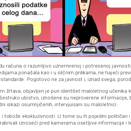
 računa o razumljivo uznemirenoj i potresenoj javnosti
ijama ponašala kao i u sličnim prilikama, ne hajeći previš
 standarde. Pogotovo ne za javnost i, iznad svega, porod
jem žrtava, objavljen je pun identitet maloletnog učenika k
šestruko ubistvo, iznošene su neproverene informacije,
dni iskazi osumnjičenih, intervjuisani su maloletnici.
i tobože ekskluzivnosti. U tome su ih pojedini političari i 
rabrivali iznoseći pred kamerama osetljive informacije i 