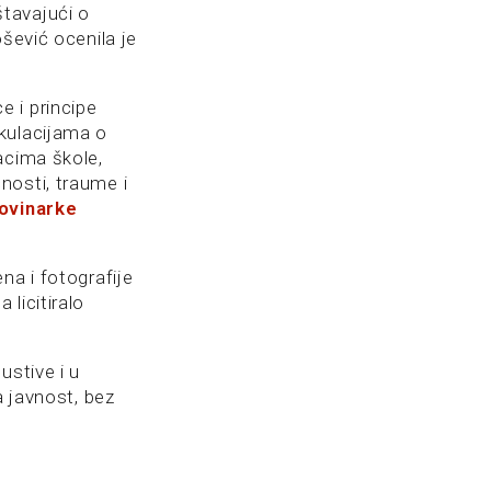
štavajući o
šević ocenila je
 i principe
kulacijama o
acima škole,
nosti, traume i
ovinarke
na i fotografije
licitiralo
ustive i u
a javnost, bez