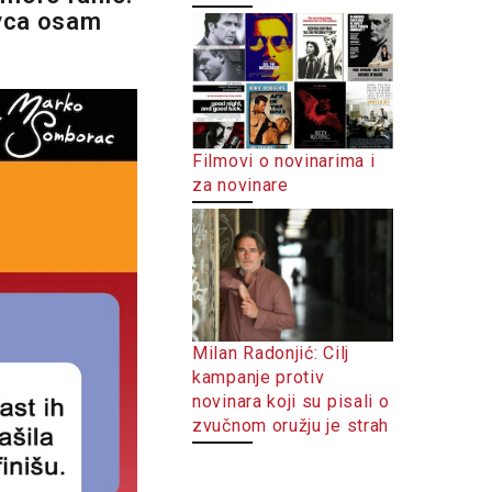
ovca osam
Filmovi o novinarima i
za novinare
Milan Radonjić: Cilj
kampanje protiv
novinara koji su pisali o
zvučnom oružju je strah