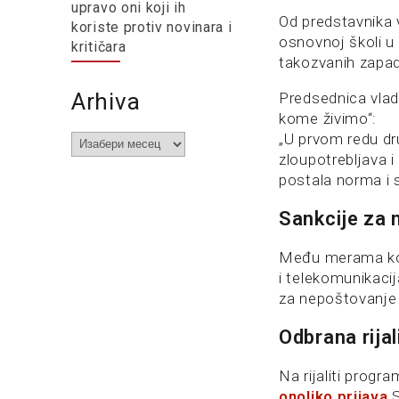
upravo oni koji ih
Od predstavnika 
koriste protiv novinara i
osnovnoj školi u 
kritičara
takozvanih zapad
Arhiva
Predsednica vlad
kome živimo“:
„U prvom redu dr
Arhiva
zloupotrebljava 
postala norma i 
Sankcije za 
Među merama koje
i telekomunikaci
za nepoštovanje 
Odbrana rijal
Na rijaliti progr
onoliko prijava
S