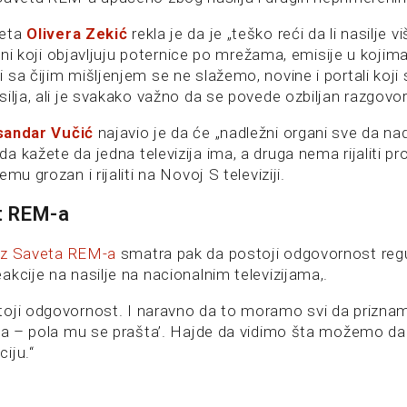
veta
Olivera Zekić
rekla je da je „teško reći da li nasilje v
, oni koji objavljuju poternice po mrežama, emisije u kojim
sa čijim mišljenjem se ne slažemo, novine i portali koji 
ilja, ali je svakako važno da se povede ozbiljan razgovo
sandar Vučić
najavio je da će „nadležni organi sve da nad
 kažete da jedna televizija ima, a druga nema rijaliti pr
mu grozan i rijaliti na Novoj S televiziji.
t REM-a
iz Saveta REM-a
smatra pak da postoji odgovornost regu
kcije na nasilje na nacionalnim televizijama,.
oji odgovornost. I naravno da to moramo svi da priznamo
zna – pola mu se prašta’. Hajde da vidimo šta možemo d
iju.“