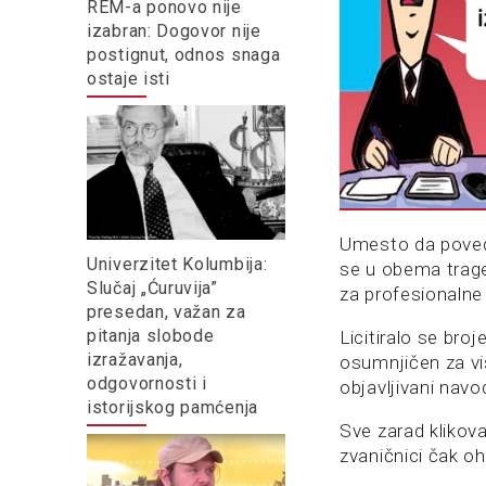
REM-a ponovo nije
izabran: Dogovor nije
postignut, odnos snaga
ostaje isti
Umesto da povedu
Univerzitet Kolumbija:
se u obema traged
Slučaj „Ćuruvija”
za profesionalne
presedan, važan za
pitanja slobode
Licitiralo se bro
izražavanja,
osumnjičen za vi
odgovornosti i
objavljivani navo
istorijskog pamćenja
Sve zarad klikova 
zvaničnici čak oh