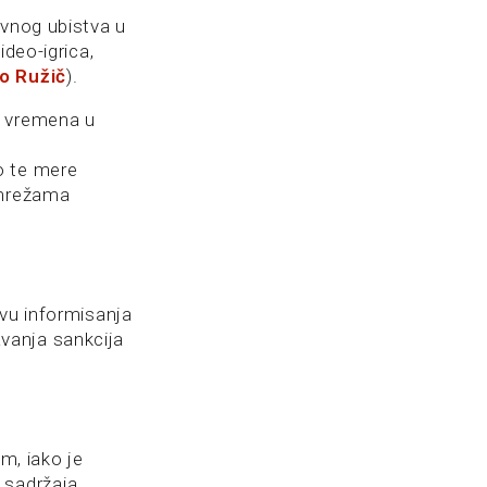
ovnog ubistva u
ideo-igrica,
ko Ružič
).
a vremena u
o te mere
 mrežama
tvu informisanja
vanja sankcija
m, iako je
 sadržaja.