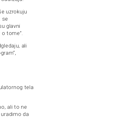
iše uzrokuju
a se
su glavni
r o tome”.
gledaju, ali
ogram“,
latornog tela
, ali to ne
a uradimo da