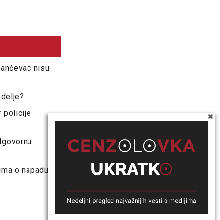
 Pančevac nisu
edelje?
 policije
odgovornu
vima o napadu na