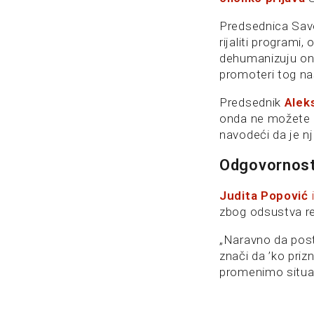
Predsednica Sa
rijaliti programi
dehumanizuju oni 
promoteri tog nas
Predsednik
Alek
onda ne možete da
navodeći da je nje
Odgovornos
Judita Popović
zbog odsustva rea
„Naravno da post
znači da ’ko pri
promenimo situac