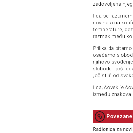
zadovoljena njeg
I da se razumemo
novinara na konf
temperature, dezi
razmak među kol
Prilika da pitamo
osećamo slobodn
njihovo svođenje
slobode i još je
„očistili“ od sva
I da, čovek je č
između znakova 
Povezane 
Radionica za novi