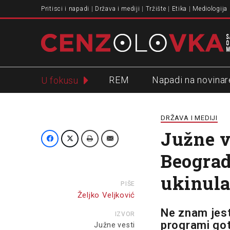
Pritisci i napadi
Država i mediji
Tržište
Etika
Mediologija
REM
Napadi na novinar
U fokusu
Slavko Ćuruvija
DRŽAVA I MEDIJI
Južne v
Beograd
ukinul
PIŠE
Željko Veljković
Ne znam jest
IZVOR
programi got
Južne vesti