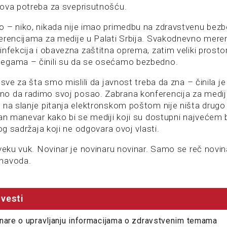
ova potreba za sveprisutnošću.
 – niko, nikada nije imao primedbu na zdravstvenu bez
erencijama za medije u Palati Srbija. Svakodnevno mere
nfekcija i obavezna zaštitna oprema, zatim veliki prostor
egama – činili su da se osećamo bezbedno.
 sve za šta smo mislili da javnost treba da zna – činila je
o da radimo svoj posao. Zabrana konferencija za medi
 na slanje pitanja elektronskom poštom nije ništa drugo
dan manevar kako bi se mediji koji su dostupni najvećem
kog sadržaja koji ne odgovara ovoj vlasti.
oveku vuk. Novinar je novinaru novinar. Samo se reč novin
navoda.
vesti
nare o upravljanju informacijama o zdravstvenim temama