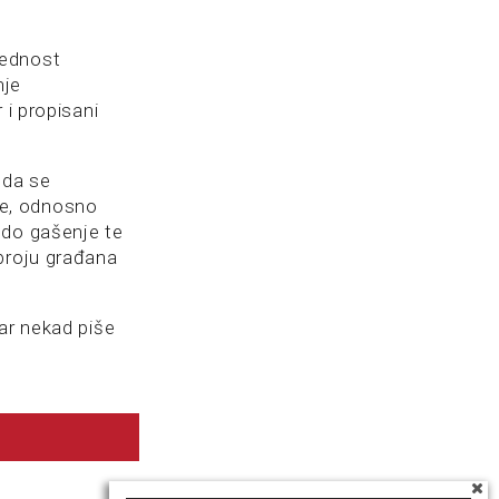
bednost
nje
 i propisani
 da se
je, odnosno
 do gašenje te
 broju građana
ar nekad piše