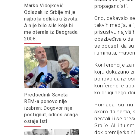
Marko Vidojković:
propagandisti.
Odlazak iz Srbije mi je
Ono, dešavalo se 
najbolja odluka u životu.
takvih medija, al
A nije bilo sile koja bi
prisustvu najviši
me oterala iz Beograda
2008.
obezbeđivalo da 
se podseti da su 
iluminata, masona
Konferencije za 
koju dokazano zn
ponovo da iznos
konferencije uopš
ko drugi nego d
Predsednik Saveta
REM-a ponovo nije
Pomagali su mu i 
izabran: Dogovor nije
skoro da nema, k
postignut, odnos snaga
nestali ili se pre
ostaje isti
Srbije. Ali i tu 
dok premijerka ni