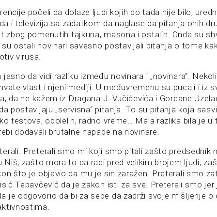
ncije počeli da dolaze ljudi kojih do tada nije bilo, uredni
ida i televizija sa zadatkom da naglase da pitanja onih dr
et zbog pomenutih tajkuna, masona i ostalih. Onda su shva
a su ostali novinari savesno postavljali pitanja o tome k
otiv virusa.
jasno da vidi razliku između novinara i „novinara“. Nekoli
vate vlast i njeni mediji. U međuvremenu su pucali i iz s
žja, da ne kažem iz Dragana J. Vučićevića i Gordane Uzel
da postavljaju „servisna“ pitanja. To su pitanja koja sasv
ko testova, obolelih, radno vreme… Mala razlika bila je 
rebi dodavali brutalne napade na novinare.
erali. Preterali smo mi koji smo pitali zašto predsednik 
u Niš, zašto mora to da radi pred velikim brojem ljudi, z
on što je objavio da mu je sin zaražen. Preterali smo za
isić Tepavčević da je zakon isti za sve. Preterali smo jer
 je odgovorio da bi za sebe da zadrži svoje mišljenje o
aktivnostima.