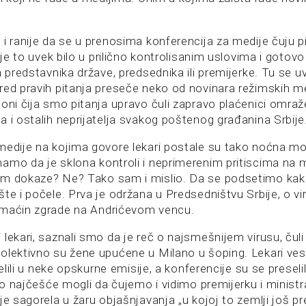
i ranije da se u prenosima konferencija za medije čuju p
i je to uvek bilo u prilično kontrolisanim uslovima i gotov
h predstavnika države, predsednika ili premijerke. Tu se 
red pravih pitanja preseče neko od novinara režimskih me
oni čija smo pitanja upravo čuli zapravo plaćenici omraž
 i ostalih neprijatelja svakog poštenog građanina Srbije
medije na kojima govore lekari postale su tako noćna mor
amo da je sklona kontroli i neprimerenim pritiscima na me
im dokaze? Ne? Tako sam i mislio. Da se podsetimo kak
te i počele. Prva je održana u Predsedništvu Srbije, o vi
omaćin zgrade na Andrićevom vencu.
lekari, saznali smo da je reč o najsmešnijem virusu, čul
olektivno su žene upućene u Milano u šoping. Lekari ves
selili u neke opskurne emisije, a konferencije su se preseli
smo najčešće mogli da čujemo i vidimo premijerku i ministr
je sagorela u žaru objašnjavanja „u kojoj to zemlji još pr