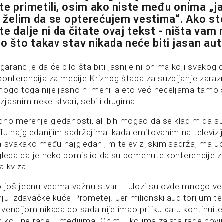
te primetili, osim ako niste među onima „
ne želim da se opterećujem vestima“. Ako s
e dalje ni da čitate ovaj tekst - ništa vam 
ao što takav stav nikada neće biti jasan aut
rancije da će bilo šta biti jasnije ni onima koji svakog 
konferencija za medije Kriznog štaba za suzbijanje zaraz
ogo toga nije jasno ni meni, a eto već nedeljama tamo 
jasnim neke stvari, sebi i drugima.
dno merenje gledanosti, ali bih mogao da se kladim da su
đu najgledanijim sadržajima ikada emitovanim na televizi
a svakako među najgledanijim televizijskim sadržajima u
izgleda da je neko pomislio da su pomenute konferencije 
a kviza.
o još jednu veoma važnu stvar – ulozi su ovde mnogo ve
anju izdavačke kuće Prometej. Jer milionski auditorijum tel
vencijom nikada do sada nije imao priliku da u kontinuit
h koji ne rade u medijima. Onim u kojima zaista rade novin