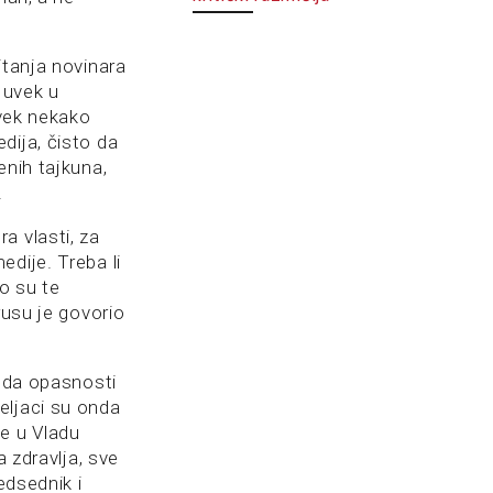
itanja novinara
o uvek u
uvek nekako
dija, čisto da
enih tajkuna,
.
a vlasti, za
dije. Treba li
o su te
rusu je govorio
i da opasnosti
eljaci su onda
le u Vladu
a zdravlja, sve
edsednik i