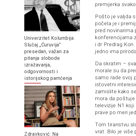
premijerka svako
Pošto je valjda s
počela je i premij
pred novinarima 
konferencijama za
Univerzitet Kolumbija:
i dr Predrag Kon.
Slučaj „Ćuruvija”
jedno ima prirod
presedan, važan za
pitanja slobode
Da skratim – svak
izražavanja,
morale su da pren
odgovornosti i
samo rade svoj po
istorijskog pamćenja
istovetni interes
zamislite kako se
mora da poštuje 
televizije N1 koj
prave po meri jed
Tom tiranstvu sl
vrat. Bilo je više
Zdravković: Na