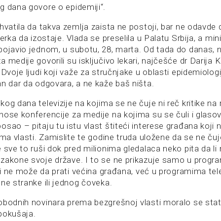
g dana govore o epidemiji“.
hvatila da takva zemlja zaista ne postoji, bar ne odavde
erka da izostaje. Vlada se preselila u Palatu Srbija, a min
pojavio jednom, u subotu, 28, marta. Od tada do danas, 
 medije govorili su isključivo lekari, najčešće dr Darija 
 Dvoje ljudi koji važe za stručnjake u oblasti epidemiologi
an dar da odgovara, a ne kaže baš ništa.
og dana televizije na kojima se ne čuje ni reč kritike na 
ose konferencije za medije na kojima su se čuli i glasovi
sao – pitaju tu istu vlast štiteći interese građana koji 
ima vlasti. Zamislite te godine truda uložene da se ne čuje 
 sve to ruši dok pred milionima gledalaca neko pita da li 
zakone svoje države. I to se ne prikazuje samo u progra
i i ne može da prati većina građana, već u programima tele
ne stranke ili jednog čoveka.
obodnih novinara prema bezgrešnoj vlasti moralo se sta
 pokušaja.