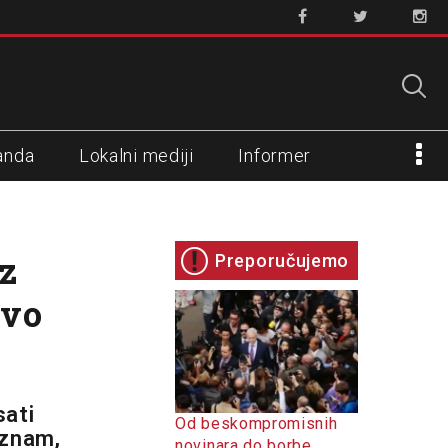
anda
Lokalni mediji
Informer
iz
Preporučujemo
avo
sati
Od beskompromisnih
 znam,
novinara do borbe