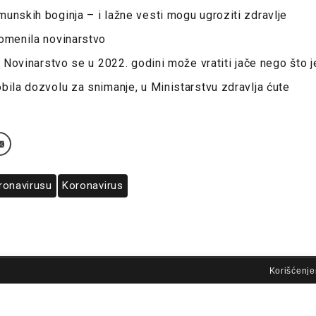
unskih boginja – i lažne vesti mogu ugroziti zdravlje
omenila novinarstvo
: Novinarstvo se u 2022. godini može vratiti jače nego što j
bila dozvolu za snimanje, u Ministarstvu zdravlja ćute
ronavirusu
Koronavirus
lovi korišćenja
Korišćenje