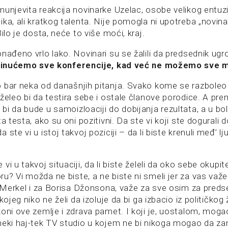
munjevita reakcija novinarke Uzelac, osobe velikog entuz
ka, ali kratkog talenta. Nije pomogla ni upotreba „novina
ilo je dosta, neće to više moći, kraj.
nađeno vrlo lako. Novinari su se žalili da predsednik ug
inućemo sve konferencije, kad već ne možemo sve m
 bar neka od današnjih pitanja. Svako kome se razboleo s
 želeo bi da testira sebe i ostale članove porodice. A pr
i da bude u samoizloaciji do dobijanja rezultata, a u bo
ta testa, ako su oni pozitivni. Da ste vi koji ste dogurali 
ste vi u istoj takvoj poziciji – da li biste krenuli međ’ lju
vi u takvoj situaciji, da li biste želeli da oko sebe okupit
? Vi možda ne biste, a ne biste ni smeli jer za vas važe 
lu Merkel i za Borisa Džonsona, važe za sve osim za preds
kojeg niko ne želi da izoluje da bi ga izbacio iz političkog
koni ove zemlje i zdrava pamet. I koji je, uostalom, mog
eki haj-tek TV studio u kojem ne bi nikoga mogao da zaraz