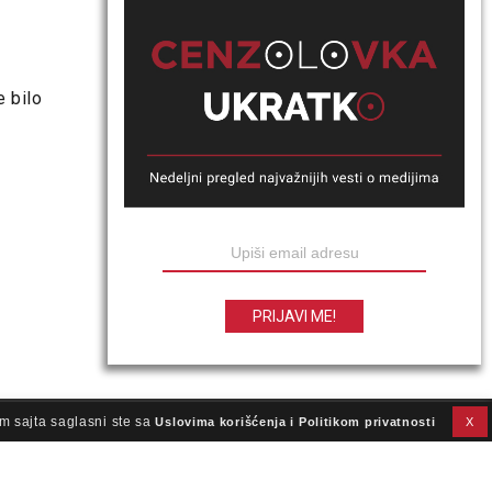
e bilo
m sajta saglasni ste sa
Uslovima korišćenja i Politikom privatnosti
X