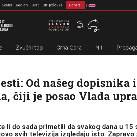
Scena
Region
Svet
Stripolovka
Doniraj
e
Zvučni top
Crna Gora
N1
Propag
esti: Od našeg dopisnika 
a, čiji je posao Vlada upr
a
e li do sada primetili da svakog dana u 15 
ovo svih televizija izgledaju isto. Zapravo