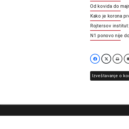
Od kovida do majm
Kako je korona pr
Rojtersov institut
N1 ponovo nije do
Izveštavanje o ko
O nama
Impresum
Podrška
Kontakt
Newsletter
Us