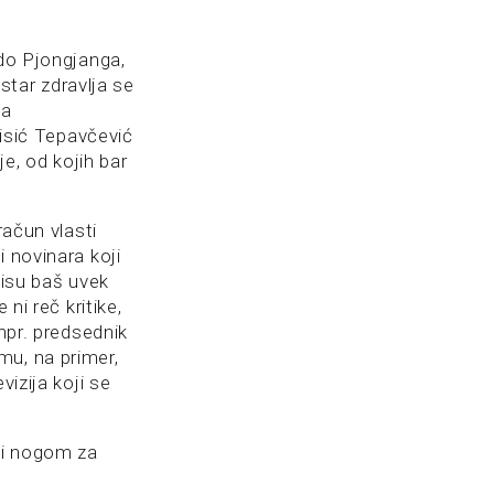
 do Pjongjanga,
istar zdravlja se
na
Kisić Tepavčević
je, od kojih bar
račun vlasti
 novinara koji
nisu baš uvek
ni reč kritike,
npr. predsednik
mu, na primer,
vizija koji se
ti nogom za