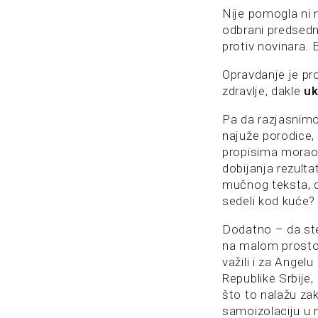
Nije pomogla ni 
odbrani predsedni
protiv novinara. B
Opravdanje je pro
zdravlje, dakle
uk
Pa da razjasnimo
najuže porodice,
propisima morao b
dobijanja rezulta
mučnog teksta, da 
sedeli kod kuće?
Dodatno – da ste 
na malom prostoru
važili i za Ange
Republike Srbije, 
što to nalažu za
samoizolaciju u n