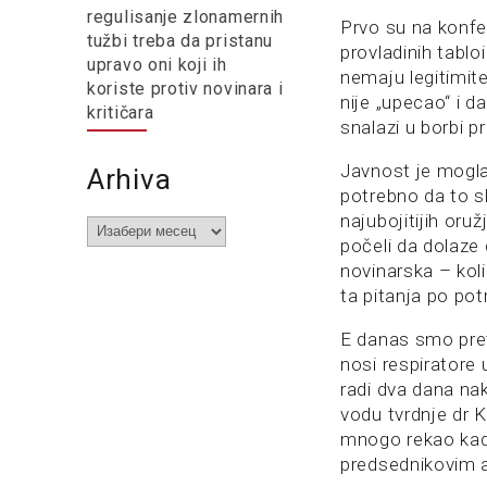
regulisanje zlonamernih
Prvo su na konfere
tužbi treba da pristanu
provladinih tablo
upravo oni koji ih
nemaju legitimit
koriste protiv novinara i
nije „upecao“ i d
kritičara
snalazi u borbi pr
Javnost je mogla 
Arhiva
potrebno da to sh
najubojitijih oru
Arhiva
počeli da dolaze 
novinarska – koli
ta pitanja po pot
E danas smo pret
nosi respiratore 
radi dva dana nak
vodu tvrdnje dr K
mnogo rekao kada
predsednikovim 