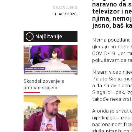
naravno da s
OBJAVLJENO
televizor i 
11. APR 2020.
njima, nemojt
jasno, baš k
Najčitanije
Nema pouzdane ga
gledaju prenose 
COVID-19. Jer mn
pokušavam da raz
Nisam video nije
Palate Srbija me
Skandalizovanje s
a da su ovih dan
predumišljajem
Slagalici. Ipak, 
takođe neka vrst
A onda je shvati
nije knjiga u izd
nacionalnom frek
sluša pitanja oni