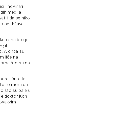
ci i novinari
ugih medija
tili da se niko
ako se država
ko dana bilo je
vojih
ac. A onda su
im liče na
u tome što su na
mora lično da
ašto to mora da
to što su pale u
 je doktor Kon
 ovakvim