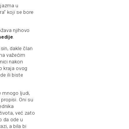
ijazma u
ra“ koji se bore
rožava njihovo
edije
.
in, dakle član
ema važećim
lnici nakon
do kraja ovog
de ili biste
e mnogo ljudi,
propisi. Oni su
ednika
 života, već zato
ao da ode u
i, a bila bi