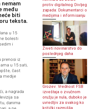
ja nemam
protiv digitalnog Divljeg
te među
zapada: Dokumentarci o
neće biti
medijima i informisanju
oru teksta.
dana u 15
ne bolesti
sedim i
Živeti novinarstvo do
poslednjeg daha
 prenosi iz
jama u 15 sati,
opšte, čast
za medije
Grozev: Vrednost FSB
ći, a nagrada
izveštaja o zvučnom
evizija sa
oružju je nula, duboko je
uvredljiv za svakog ko
etu, danima
kritički razmišlja
ari, a ne