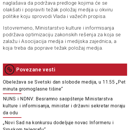
naglašava da podržava predloge kojima će se
olakšati i popraviti težak položaj medija u okviru
politike koju sprovodi Vlada i važećih propisa.
Istovremeno, Ministarstvo kulture i informisanja
podržava optimizaciju zakonskih rešenja za koja se
zalažu i Asocijacija medija i medijska zajednica, a
koja treba da poprave težak položaj medija.
Povezane vesti
Obeležava se Svetski dan slobode medija, u 11.55 „Pet
minuta gromoglasne tišine“
NUNS i NDNV: Besramno saopštenje Ministarstva
kulture i informisanja, ministar i državni sekretar moraju
da odu
„Novi Sad na konkursu dodeljuje novac Informeru i
Srpskom telegrafu“