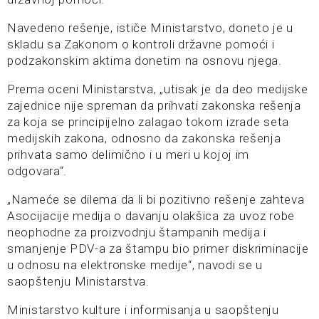
Navedeno rešenje, ističe Ministarstvo, doneto je u
skladu sa Zakonom o kontroli državne pomoći i
podzakonskim aktima donetim na osnovu njega.
Prema oceni Ministarstva, „utisak je da deo medijske
zajednice nije spreman da prihvati zakonska rešenja
za koja se principijelno zalagao tokom izrade seta
medijskih zakona, odnosno da zakonska rešenja
prihvata samo delimično i u meri u kojoj im
odgovara“.
„Nameće se dilema da li bi pozitivno rešenje zahteva
Asocijacije medija o davanju olakšica za uvoz robe
neophodne za proizvodnju štampanih medija i
smanjenje PDV-a za štampu bio primer diskriminacije
u odnosu na elektronske medije“, navodi se u
saopštenju Ministarstva.
Ministarstvo kulture i informisanja u saopštenju