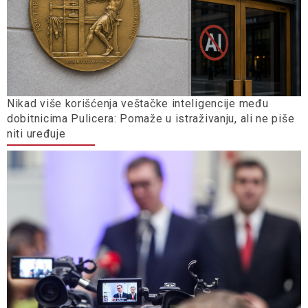
Nikad više korišćenja veštačke inteligencije među
dobitnicima Pulicera: Pomaže u istraživanju, ali ne piše
niti uređuje