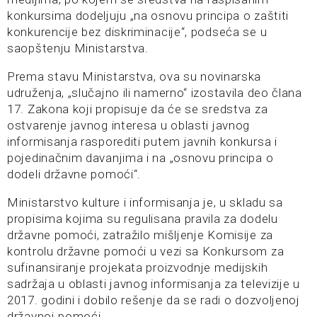
konkursima dodeljuju „na osnovu principa o zaštiti
konkurencije bez diskriminacije“, podseća se u
saopštenju Ministarstva.
Prema stavu Ministarstva, ova su novinarska
udruženja, „slučajno ili namerno“ izostavila deo člana
17. Zakona koji propisuje da će se sredstva za
ostvarenje javnog interesa u oblasti javnog
informisanja rasporediti putem javnih konkursa i
pojedinačnim davanjima i na „osnovu principa o
dodeli državne pomoći“.
Ministarstvo kulture i informisanja je, u skladu sa
propisima kojima su regulisana pravila za dodelu
državne pomoći, zatražilo mišljenje Komisije za
kontrolu državne pomoći u vezi sa Konkursom za
sufinansiranje projekata proizvodnje medijskih
sadržaja u oblasti javnog informisanja za televizije u
2017. godini i dobilo rešenje da se radi o dozvoljenoj
državnoj pomoći.