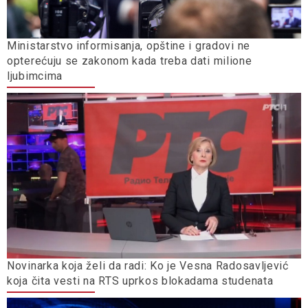
Ministarstvo informisanja, opštine i gradovi ne
opterećuju se zakonom kada treba dati milione
ljubimcima
Novinarka koja želi da radi: Ko je Vesna Radosavljević
koja čita vesti na RTS uprkos blokadama studenata