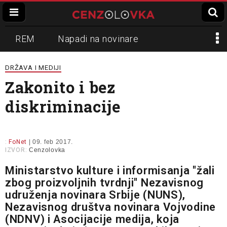
REM
Napadi na novinare
Zvučni top
Crna Gora
N1
DRŽAVA I MEDIJI
Zakonito i bez
Propaganda
Lokalni mediji
diskriminacije
Informer
Slavko Ćuruvija
:
FoNet
| 09. feb 2017.
IZVOR:
Cenzolovka
Ministarstvo kulture i informisanja "žali
zbog proizvoljnih tvrdnji" Nezavisnog
udruženja novinara Srbije (NUNS),
Nezavisnog društva novinara Vojvodine
(NDNV) i Asocijacije medija, koja