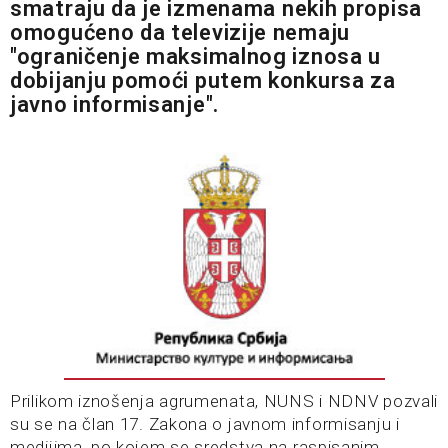
smatraju da je izmenama nekih propisa
omogućeno da televizije nemaju
"ograničenje maksimalnog iznosa u
dobijanju pomoći putem konkursa za
javno informisanje".
Prilikom iznošenja agrumenata, NUNS i NDNV pozvali
su se na član 17. Zakona o javnom informisanju i
medijima, po kojem se sredstva na raspisanim