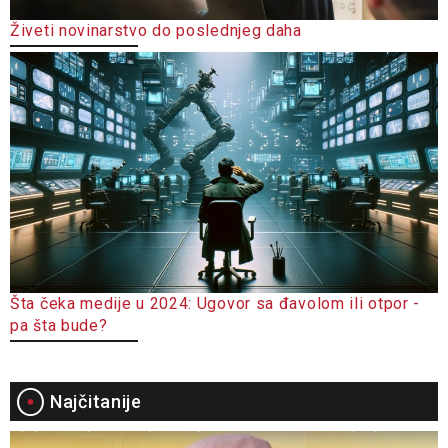
Živeti novinarstvo do poslednjeg daha
Šta čeka medije u 2024: Ugovor sa đavolom ili otpor -
pa šta bude?
Najčitanije