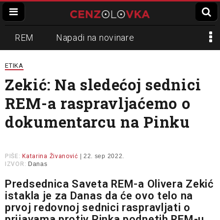
REM
Napadi na novinare
Zvučni top
Crna Gora
N1
ETIKA
Zekić: Na sledećoj sednici
Propaganda
Lokalni mediji
REM-a raspravljaćemo o
Informer
Slavko Ćuruvija
dokumentarcu na Pinku
PIŠE:
Katarina Živanović
| 22. sep 2022.
IZVOR:
Danas
Predsednica Saveta REM-a Olivera Zekić
istakla je za Danas da će ovo telo na
prvoj redovnoj sednici raspravljati o
prijavama protiv Pinka podnetih REM-u,