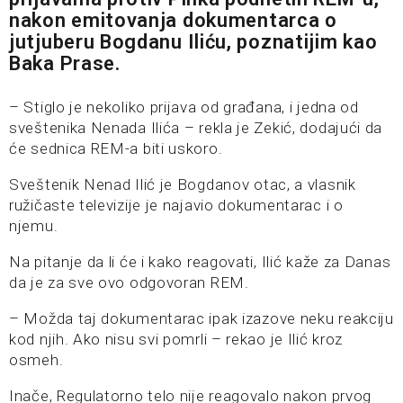
nakon emitovanja dokumentarca o
jutjuberu Bogdanu Iliću, poznatijim kao
Baka Prase.
– Stiglo je nekoliko prijava od građana, i jedna od
sveštenika Nenada Ilića – rekla je Zekić, dodajući da
će sednica REM-a biti uskoro.
Sveštenik Nenad Ilić je Bogdanov otac, a vlasnik
ružičaste televizije je najavio dokumentarac i o
njemu.
Na pitanje da li će i kako reagovati, Ilić kaže za Danas
da je za sve ovo odgovoran REM.
– Možda taj dokumentarac ipak izazove neku reakciju
kod njih. Ako nisu svi pomrli – rekao je Ilić kroz
osmeh.
Inače, Regulatorno telo nije reagovalo nakon prvog