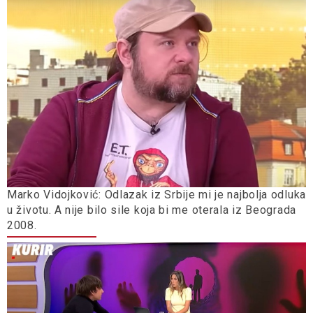
Marko Vidojković: Odlazak iz Srbije mi je najbolja odluka
u životu. A nije bilo sile koja bi me oterala iz Beograda
2008.