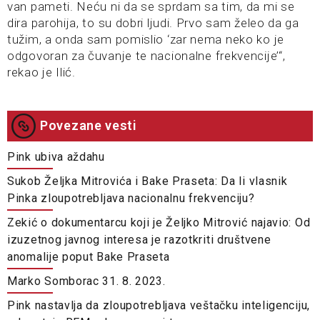
van pameti. Neću ni da se sprdam sa tim, da mi se
dira parohija, to su dobri ljudi. Prvo sam želeo da ga
tužim, a onda sam pomislio ‘zar nema neko ko je
odgovoran za čuvanje te nacionalne frekvencije’“,
rekao je Ilić.
Povezane vesti
Pink ubiva aždahu
Sukob Željka Mitrovića i Bake Praseta: Da li vlasnik
Pinka zloupotrebljava nacionalnu frekvenciju?
Zekić o dokumentarcu koji je Željko Mitrović najavio: Od
izuzetnog javnog interesa je razotkriti društvene
anomalije poput Bake Praseta
Marko Somborac 31. 8. 2023.
Pink nastavlja da zloupotrebljava veštačku inteligenciju,