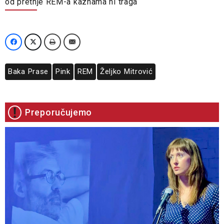
od pretnje REM-a kaznama ni traga
Baka Prase
Pink
REM
Željko Mitrović
Preporučujemo