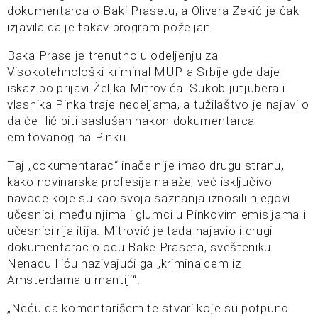
dokumentarca o Baki Prasetu, a Olivera Zekić je čak
izjavila da je takav program poželjan.
Baka Prase je trenutno u odeljenju za
Visokotehnološki kriminal MUP-a Srbije gde daje
iskaz po prijavi Željka Mitrovića. Sukob jutjubera i
vlasnika Pinka traje nedeljama, a tužilaštvo je najavilo
da će Ilić biti saslušan nakon dokumentarca
emitovanog na Pinku.
Taj „dokumentarac“ inače nije imao drugu stranu,
kako novinarska profesija nalaže, već isključivo
navode koje su kao svoja saznanja iznosili njegovi
učesnici, među njima i glumci u Pinkovim emisijama i
učesnici rijalitija. Mitrović je tada najavio i drugi
dokumentarac o ocu Bake Praseta, svešteniku
Nenadu Iliću nazivajući ga „kriminalcem iz
Amsterdama u mantiji“.
„Neću da komentarišem te stvari koje su potpuno