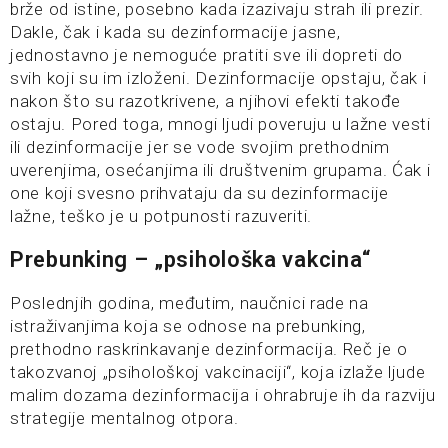
brže od istine, posebno kada izazivaju strah ili prezir.
Dakle, čak i kada su dezinformacije jasne,
jednostavno je nemoguće pratiti sve ili dopreti do
svih koji su im izloženi. Dezinformacije opstaju, čak i
nakon što su razotkrivene, a njihovi efekti takođe
ostaju. Pored toga, mnogi ljudi poveruju u lažne vesti
ili dezinformacije jer se vode svojim prethodnim
uverenjima, osećanjima ili društvenim grupama. Ćak i
one koji svesno prihvataju da su dezinformacije
lažne, teško je u potpunosti razuveriti.
Prebunking – „psihološka vakcina“
Poslednjih godina, međutim, naučnici rade na
istraživanjima koja se odnose na prebunking,
prethodno raskrinkavanje dezinformacija. Reč je o
takozvanoj „psihološkoj vakcinaciji“, koja izlaže ljude
malim dozama dezinformacija i ohrabruje ih da razviju
strategije mentalnog otpora.