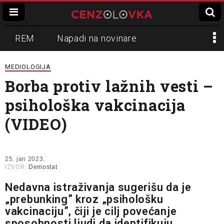
REM
Napadi na novinare
Zvučni top
Crna Gora
N1
MEDIOLOGIJA
Borba protiv lažnih vesti –
Propaganda
Lokalni mediji
psihološka vakcinacija
Informer
Slavko Ćuruvija
(VIDEO)
25. jan 2023.
IZVOR:
Demostat
Nedavna istraživanja sugerišu da je
„prebunking” kroz „psihološku
vakcinaciju”, čiji je cilj povećanje
sposobnosti ljudi da identifikuju