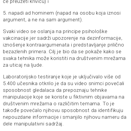
će preuzeti krivicu) i
5. napadi ad hominem (napad na osobu koja iznosi
argument, a ne na sam argument).
Svaki video se oslanja na principe psihološke
vakcinacije jer sadrži upozorenje na dezinformacije,
iznošenje kontraargumenata i predstavljanje prilično
bezazlenih primera. Cilj je bio da se pokaže kako se
svaka tehnika može koristiti na društvenim mrežama
za uticaj na ljude.
Laboratorijsko testiranje koje je uključivalo više od
5.400 učesnika otkrilo je da su video snimci povećali
sposobnost gledalaca da prepoznaju tehnike
manipulacije koje se koriste u fiktivnim objavama na
društvenim mrežama o različitim temama. To je
takođe povećalo njihovu sposobnost da identifikuju
nepouzdane informacije i smanjilo njihovu nameru da
dele manipulativni sadržaj.