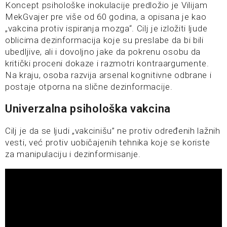
Koncept psihološke inokulacije predložio je Vilijam
MekGvajer pre više od 60 godina, a opisana je kao
„vakcina protiv ispiranja mozga“. Cilj je izložiti ljude
oblicima dezinformacija koje su preslabe da bi bili
ubedljive, ali i dovoljno jake da pokrenu osobu da
kritički proceni dokaze i razmotri kontraargumente.
Na kraju, osoba razvija arsenal kognitivne odbrane i
postaje otporna na slične dezinformacije.
Univerzalna psihološka vakcina
Cilj je da se ljudi „vakcinišu” ne protiv određenih lažnih
vesti, već protiv uobičajenih tehnika koje se koriste
za manipulaciju i dezinformisanje.