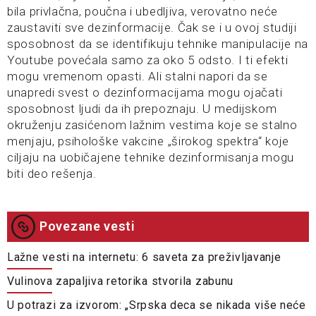
bila privlačna, poučna i ubedljiva, verovatno neće
zaustaviti sve dezinformacije. Čak se i u ovoj studiji
sposobnost da se identifikuju tehnike manipulacije na
Youtube povećala samo za oko 5 odsto. I ti efekti
mogu vremenom opasti. Ali stalni napori da se
unapredi svest o dezinformacijama mogu ojačati
sposobnost ljudi da ih prepoznaju. U medijskom
okruženju zasićenom lažnim vestima koje se stalno
menjaju, psihološke vakcine „širokog spektra“ koje
ciljaju na uobičajene tehnike dezinformisanja mogu
biti deo rešenja.
Povezane vesti
Lažne vesti na internetu: 6 saveta za preživljavanje
Vulinova zapaljiva retorika stvorila zabunu
U potrazi za izvorom: „Srpska deca se nikada više neće