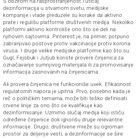
S obzirom na rasprostranjenost i uticaj
dezinformacija u stvarnom svetu, medijske
kompanije i vlade preduzele su korake da aktivno
prate i regulišu platforme društvenih medija. Nekoliko
platformi aktivno kontroliše ono što se deli na
njihovim sajtovima. Pinterest je, na primer, potpuno
zabranjivao postove protiv vakcinacije protiv korona
virusa. I druge velike medijske platforme kao što su
Gugl, Fejsbuk i Jutjub koriste provere činjenica za
označavanje sumnjivog materijala ili za promovisanje
informacija zasnovanih na činjenicama.
Ali provera činjenica ne funkcioniše uvek. Efikasnost
regulatornih napora je upitna. Prvo, posebno kada je
reč o političkim temama, može biti teško definisati
crvene linije za ono što se kvalifikuje kao
dezinformisanje. Uzmimo slučaj medija koji ističu
određene činjenice dok ignorišu druge relevantne
informacije. Drugo, društvene mreže su ogroman
prostor za deljenje vesti, a dezinformacije se šire