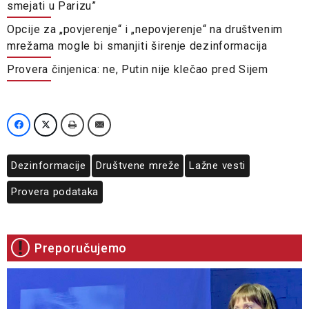
smejati u Parizu”
Opcije za „povjerenje“ i „nepovjerenje“ na društvenim
mrežama mogle bi smanjiti širenje dezinformacija
Provera činjenica: ne, Putin nije klečao pred Sijem
Dezinformacije
Društvene mreže
Lažne vesti
Provera podataka
Preporučujemo