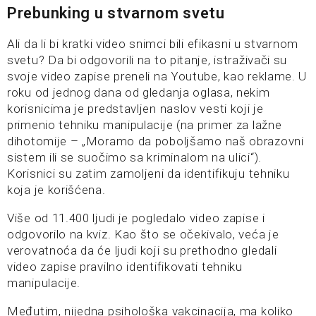
Prebunking u stvarnom svetu
Ali da li bi kratki video snimci bili efikasni u stvarnom
svetu? Da bi odgovorili na to pitanje, istraživači su
svoje video zapise preneli na Youtube, kao reklame. U
roku od jednog dana od gledanja oglasa, nekim
korisnicima je predstavljen naslov vesti koji je
primenio tehniku manipulacije (na primer za lažne
dihotomije – „Moramo da poboljšamo naš obrazovni
sistem ili se suočimo sa kriminalom na ulici“).
Korisnici su zatim zamoljeni da identifikuju tehniku
koja je korišćena.
Više od 11.400 ljudi je pogledalo video zapise i
odgovorilo na kviz. Kao što se očekivalo, veća je
verovatnoća da će ljudi koji su prethodno gledali
video zapise pravilno identifikovati tehniku
manipulacije.
Međutim, nijedna psihološka vakcinacija, ma koliko