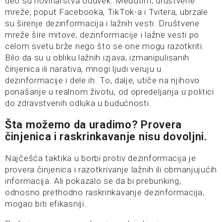
deo su novinarstva oduvek. Međutim, društvene
mreže, poput Facebooka, TikTok-a i Tvitera, ubrzale
su širenje dezinformacija i lažnih vesti. Društvene
mreže šire mitove, dezinformacije i lažne vesti po
celom svetu brže nego što se one mogu razotkriti.
Bilo da su u obliku lažnih izjava, izmanipulisanih
činjenica ili narativa, mnogi ljudi veruju u
dezinformacije i dele ih. To, dalje, utiče na njihovo
ponašanje u realnom životu, od opredeljanja u politici
do zdravstvenih odluka u budućnosti.
Šta možemo da uradimo? Provera
činjenica i raskrinkavanje nisu dovoljni.
Najčešća taktika u borbi protiv dezinformacija je
provera činjenica i razotkrivanje lažnih ili obmanjujućih
informacija. Ali pokazalo se da bi prebunking,
odnosno prethodno raskrinkavanje dezinformacija,
mogao biti efikasniji.