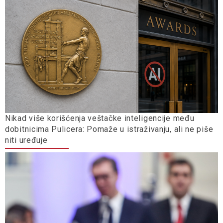
Nikad više korišćenja veštačke inteligencije među
dobitnicima Pulicera: Pomaže u istraživanju, ali ne piše
niti uređuje