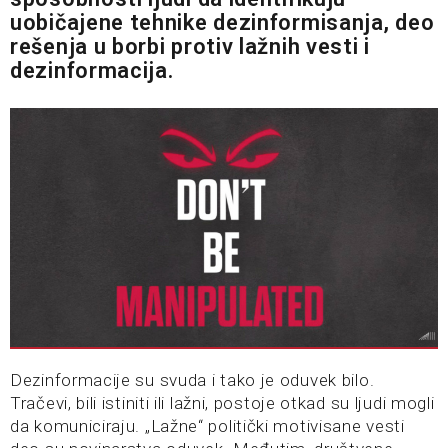
uobičajene tehnike dezinformisanja, deo
rešenja u borbi protiv lažnih vesti i
dezinformacija.
Dezinformacije su svuda i tako je oduvek bilo.
Tračevi, bili istiniti ili lažni, postoje otkad su ljudi mogli
da komuniciraju. „Lažne“ politički motivisane vesti