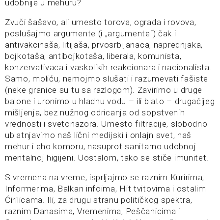
udobnije u mehuru?
Zvuči šašavo, ali umesto torova, ograda i rovova,
poslušajmo argumente (i „argumente“) čak i
antivakcinaša, litijaša, prvosrbijanaca, naprednjaka,
bojkotaša, antibojkotaša, liberala, komunista,
konzervativaca i vaskolikih reakcionara i nacionalista.
Samo, moliću, nemojmo slušati i razumevati fašiste
(neke granice su tu sa razlogom). Zavirimo u druge
balone i uronimo u hladnu vodu – ili blato – drugačijeg
mišljenja, bez nužnog odricanja od sopstvenih
vrednosti i svetonazora. Umesto filtracije, slobodno
ublatnjavimo naš lični medijski i onlajn svet, naš
mehur i eho komoru, nasuprot sanitarno udobnoj
mentalnoj higijeni. Uostalom, tako se stiče imunitet.
S vremena na vreme, isprljajmo se raznim Kuririma,
Informerima, Balkan infoima, Hit tvitovima i ostalim
Ćirilicama. Ili, za drugu stranu političkog spektra,
raznim Danasima, Vremenima, Peščanicima i