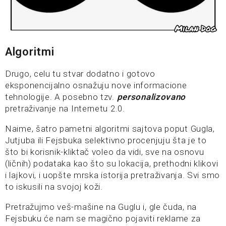
Algoritmi
Drugo, celu tu stvar dodatno i gotovo
eksponencijalno osnažuju nove informacione
tehnologije. A posebno tzv.
personalizovano
pretraživanje na Internetu 2.0.
Naime, šatro pametni algoritmi sajtova poput Gugla,
Jutjuba ili Fejsbuka selektivno procenjuju šta je to
što bi korisnik-kliktač voleo da vidi, sve na osnovu
(ličnih) podataka kao što su lokacija, prethodni klikovi
i lajkovi, i uopšte mrska istorija pretraživanja. Svi smo
to iskusili na svojoj koži.
Pretražujmo veš-mašine na Guglu i, gle čuda, na
Fejsbuku će nam se magično pojaviti reklame za