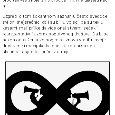
pročitali vesti koje smo pročitali mi, i ne glasaju kao
mi.
Uzgred, o tom šokantnom saznanju često svedoče
svi oni (ne)srećnici koji su bili u vojsci, pa su tek u
kasarni imali prilike da vide onaj stvarni isečak ili
reprezentativni uzorak sopstvenog društva. Da bi se
nakon odsluženja vojnog roka iznova vratili u svoje
društvene i medijske balone, i u kafani sa sebi
sličnima raspredali priče iz armije.