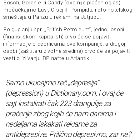
Bosch, Gorenje ili Candy (ovo nije plaćen oglas).
Pročačkajmo Luvr, Orsej ili Pompidu, i eto hotelskog
smeštaja u Parizu u reklami na Jutjubu.
Po guglanju npr. „British Petroleum“, jednoj osobi
(finansijskom kapitalisti) prvo će se pojaviti
informacije o deonicama ove kompanije, a drugoj
osobi (zaštitaru životne sredine) prvo će se pojaviti
vesti o izlivanju BP nafte u Atlantik.
Samo ukucajmo reč „depresija“
(
depression
) u Dictionary.com, i ovaj će
sajt instalirati čak 223 drangulije za
praćenje zbog kojih će nam danima i
nedeljama iskakati reklame za
antidepresive. Prilično depresivno, zar ne?