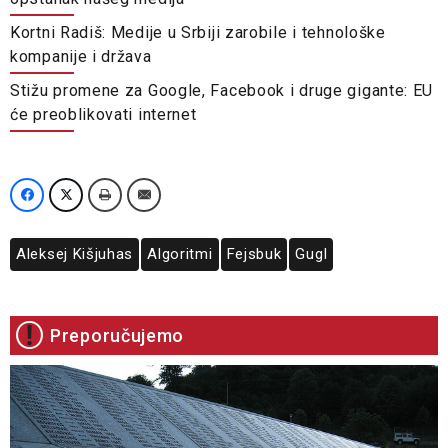
Kortni Radiš: Medije u Srbiji zarobile i tehnološke
kompanije i država
Stižu promene za Google, Facebook i druge gigante: EU
će preoblikovati internet
Aleksej Kišjuhas
Algoritmi
Fejsbuk
Gugl
Preporučujemo