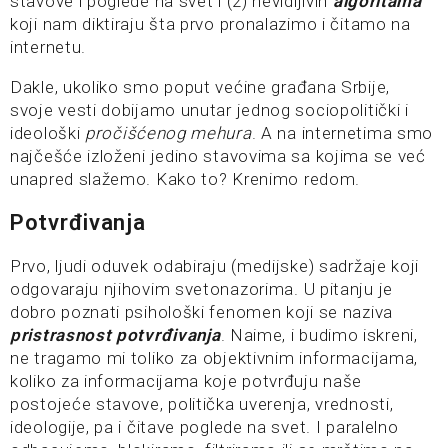
stavove i poglede na svet i (2) nevidljivih
algoritama
koji nam diktiraju šta prvo pronalazimo i čitamo na
internetu.
Dakle, ukoliko smo poput većine građana Srbije,
svoje vesti dobijamo unutar jednog sociopolitički i
ideološki
pročišćenog mehura
. A na internetima smo
najčešće izloženi jedino stavovima sa kojima se već
unapred slažemo. Kako to? Krenimo redom.
Potvrđivanja
Prvo, ljudi oduvek odabiraju (medijske) sadržaje koji
odgovaraju njihovim svetonazorima. U pitanju je
dobro poznati psihološki fenomen koji se naziva
pristrasnost potvrđivanja
. Naime, i budimo iskreni,
ne tragamo mi toliko za objektivnim informacijama,
koliko za informacijama koje potvrđuju naše
postojeće stavove, politička uverenja, vrednosti,
ideologije, pa i čitave poglede na svet. I paralelno