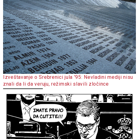
Izveštavanje o Srebrenici jula '95: Nevladini mediji nisu
znali da li da veruju, režimski slavili zločince