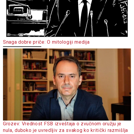
Snaga dobre priče: O mitologiji medija
Grozev: Vrednost FSB izveštaja o zvučnom oružju je
nula, duboko je uvredljiv za svakog ko kritički razmišlja