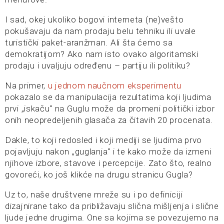
I sad, okej ukoliko bogovi interneta (ne)vešto
pokušavaju da nam prodaju belu tehniku ili uvale
turistički paket-aranžman. Ali šta ćemo sa
demokratijom? Ako nam isto ovako algoritamski
prodaju i uvaljuju određenu – partiju ili politiku?
Na primer,
u jednom naučnom eksperimentu
pokazalo se da manipulacija rezultatima koji ljudima
prvi „iskaču“ na Guglu može da promeni politički izbor
onih neopredeljenih glasača za čitavih 20 procenata.
Dakle, to koji redosled i koji mediji se ljudima prvo
pojavljuju nakon „guglanja“ i te kako može da izmeni
njihove izbore, stavove i percepcije. Zato što, realno
govoreći, ko još klikće na drugu stranicu Gugla?
Uz to, naše društvene mreže su i po definiciji
dizajnirane tako da približavaju slična mišljenja i slične
ljude jedne drugima. One sa kojima se povezujemo na