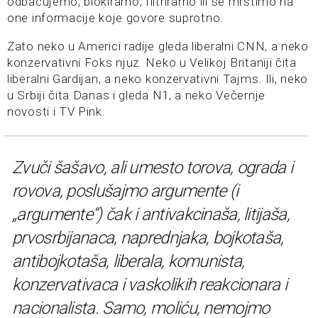
odbacujemo, blokiramo, filtriramo ili se mrštimo na
one informacije koje govore suprotno.
Zato neko u Americi radije gleda liberalni CNN, a neko
konzervativni Foks njuz. Neko u Velikoj Britaniji čita
liberalni Gardijan, a neko konzervativni Tajms. Ili, neko
u Srbiji čita Danas i gleda N1, a neko Večernje
novosti i TV Pink.
Zvuči šašavo, ali umesto torova, ograda i
rovova, poslušajmo argumente (i
„argumente“) čak i antivakcinaša, litijaša,
prvosrbijanaca, naprednjaka, bojkotaša,
antibojkotaša, liberala, komunista,
konzervativaca i vaskolikih reakcionara i
nacionalista. Samo, moliću, nemojmo