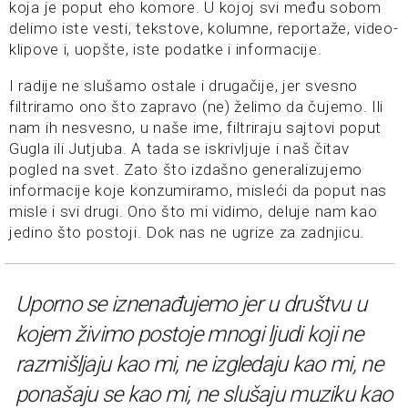
koja je poput eho komore. U kojoj svi među sobom
delimo iste vesti, tekstove, kolumne, reportaže, video-
klipove i, uopšte, iste podatke i informacije.
I radije ne slušamo ostale i drugačije, jer svesno
filtriramo ono što zapravo (ne) želimo da čujemo. Ili
nam ih nesvesno, u naše ime, filtriraju sajtovi poput
Gugla ili Jutjuba. A tada se iskrivljuje i naš čitav
pogled na svet. Zato što izdašno generalizujemo
informacije koje konzumiramo, misleći da poput nas
misle i svi drugi. Ono što mi vidimo, deluje nam kao
jedino što postoji. Dok nas ne ugrize za zadnjicu.
Uporno se iznenađujemo jer u društvu u
kojem živimo postoje mnogi ljudi koji ne
razmišljaju kao mi, ne izgledaju kao mi, ne
ponašaju se kao mi, ne slušaju muziku kao