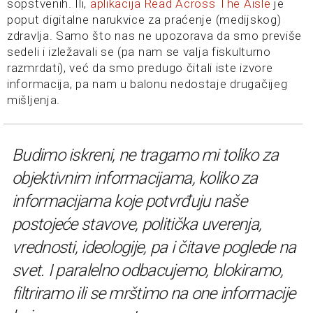
sopstvenih. Ili,
aplikacija Read Across The Aisle
je
poput digitalne narukvice za praćenje (medijskog)
zdravlja. Samo što nas ne upozorava da smo previše
sedeli i izležavali se (pa nam se valja fiskulturno
razmrdati), već da smo predugo čitali iste izvore
informacija, pa nam u balonu nedostaje drugačijeg
mišljenja.
Budimo iskreni, ne tragamo mi toliko za
objektivnim informacijama, koliko za
informacijama koje potvrđuju naše
postojeće stavove, politička uverenja,
vrednosti, ideologije, pa i čitave poglede na
svet. I paralelno odbacujemo, blokiramo,
filtriramo ili se mrštimo na one informacije