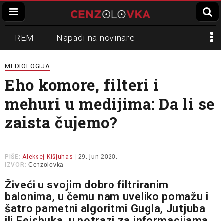
REM
Napadi na novinare
Zvučni top
Crna Gora
N1
MEDIOLOGIJA
Eho komore, filteri i
Propaganda
Lokalni mediji
mehuri u medijima: Da li se
Informer
Slavko Ćuruvija
zaista čujemo?
PIŠE:
Aleksej Kišjuhas
| 29. jun 2020.
IZVOR:
Cenzolovka
Živeći u svojim dobro filtriranim
balonima, u čemu nam uveliko pomažu i
šatro pametni algoritmi Gugla, Jutjuba
ili Fejsbuka, u potrazi za informacijama