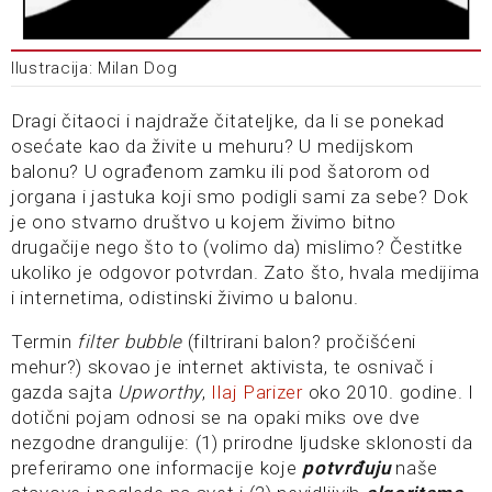
Ilustracija: Milan Dog
Dragi čitaoci i najdraže čitateljke, da li se ponekad
osećate kao da živite u mehuru? U medijskom
balonu? U ograđenom zamku ili pod šatorom od
jorgana i jastuka koji smo podigli sami za sebe? Dok
je ono stvarno društvo u kojem živimo bitno
drugačije nego što to (volimo da) mislimo? Čestitke
ukoliko je odgovor potvrdan. Zato što, hvala medijima
i internetima, odistinski živimo u balonu.
Termin
filter bubble
(filtrirani balon? pročišćeni
mehur?) skovao je internet aktivista, te osnivač i
gazda sajta
Upworthy
,
Ilaj Parizer
oko 2010. godine. I
dotični pojam odnosi se na opaki miks ove dve
nezgodne drangulije: (1) prirodne ljudske sklonosti da
preferiramo one informacije koje
potvrđuju
naše