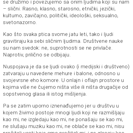
se družimo i povezujemo sa onim ljudima koji su nam
– slični. Rasno, klasno, starosno, etnički, jezički,
kulturno, zavičajno, politički, ideološki, seksualno,
svetonazorno.
Kao što svaka ptica svome jatu leti, tako i ljudi
gravitiraju ka sebi sličnim ljudima. Društvene nauke
su nam svedok: ne, suprotnosti se ne privlače.
Naprotiv, prilično se odbijaju.
Nuspojava je da se ljudi ovako (i medijski i društveno)
zatvaraju u navedene mehure i balone, odnosno u
svojevrsne eho komore. U onlajn i oflajn prostore u
kojima više ne čujemo ništa više ili ništa drugačije od
sopstvenog glasa ili istog mišljenja.
Pa se zatim uporno iznenađujemo jer u društvu u
kojem živimo postoje mnogi ljudi koji ne razmišljaju
kao mi, ne izgledaju kao mi, ne ponašaju se kao mi,
ne slušaju muziku kao mi, ne oblače se kao mi, nisu