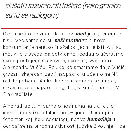
slušati i razumevati fašiste (neke granice
su tu sa razlogom)
Ovo nipošto ne znači da su ovi
mediji
isti, jer oni to
nisu. Već samo da su
naši
motivi
za njihovo
konzumiranje neretko i nažalost jedni te isti. A ti su
motivi, pre svega, da potvrdimo i dodatno učvrstimo
svoje postojeće stavove o, evo npr., izvesnom
Aleksandru Vučiću. Pa ukoliko smatramo da je Vučić
grozan, skaredan, zao i naopak, kliknućemo na N1
radi te potvrde. A ukoliko smatramo da je mudar,
državnik, velemajstor i bogotac, kliknućemo na TV
Pink radi iste.
A ne radi se tu ni samo o novinama na trafici, jer
identično ovako odabiramo i – ljude. U pitanju je
fenomen koji se u sociologiji naziva
homofilija
. I
odnosi se na prirodnu sklonost ljudske životinje – da