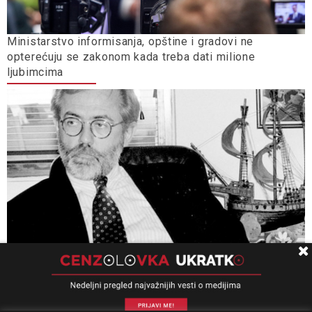
Ministarstvo informisanja, opštine i gradovi ne
opterećuju se zakonom kada treba dati milione
ljubimcima
Univerzitet Kolumbija: Slučaj „Ćuruvija” presedan, važan