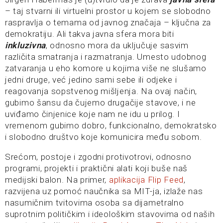
– taj stvarni ili virtuelni prostor u kojem se slobodno
raspravlja o temama od javnog značaja – ključna za
demokratiju. Ali takva javna sfera mora biti
inkluzivna
, odnosno mora da uključuje sasvim
različita smatranja i razmatranja. Umesto udobnog
zatvaranja u eho komore u kojima više ne slušamo
jedni druge, već jedino sami sebe ili odjeke i
reagovanja sopstvenog mišljenja. Na ovaj način,
gubimo šansu da čujemo drugačije stavove, i ne
uviđamo činjenice koje nam ne idu u prilog. I
vremenom gubimo dobro, funkcionalno, demokratsko
i slobodno društvo koje komunicira među sobom.
Srećom, postoje i zgodni protivotrovi, odnosno
programi, projekti i praktični alati koji buše naš
medijski balon. Na primer,
aplikacija Flip Feed
,
razvijena uz pomoć naučnika sa MIT-ja, izlaže nas
nasumičnim tvitovima osoba sa dijametralno
suprotnim političkim i ideološkim stavovima od naših