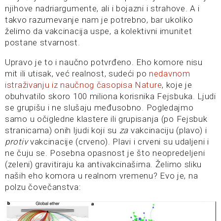
njihove nadriargumente, ali i bojazni i strahove. A i
takvo razumevanje nam je potrebno, bar ukoliko
želimo da vakcinacija uspe, a kolektivni imunitet
postane stvarnost.
Upravo je to i naučno potvrđeno. Eho komore nisu
mit ili utisak, već realnost, sudeći po
nedavnom
istraživanju iz naučnog časopisa Nature
, koje je
obuhvatilo skoro 100 miliona korisnika Fejsbuka. Ljudi
se grupišu i ne slušaju međusobno. Pogledajmo
samo u očigledne klastere ili grupisanja (po Fejsbuk
stranicama) onih ljudi koji su
za
vakcinaciju (plavo) i
protiv
vakcinacije (crveno). Plavi i crveni su udaljeni i
ne čuju se. Posebna opasnost je što neopredeljeni
(zeleni) gravitiraju ka antivakcinašima. Želimo sliku
naših eho komora u realnom vremenu? Evo je, na
polzu čovečanstva: