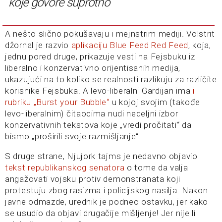
koje govore suprotno
A nešto slično pokušavaju i mejnstrim mediji. Volstrit
džornal je razvio
aplikaciju Blue Feed Red Feed
, koja,
jednu pored druge, prikazuje vesti na Fejsbuku iz
liberalno i konzervativno orijentisanih medija,
ukazujući na to koliko se realnosti razlikuju za različite
korisnike Fejsbuka. A levo-liberalni Gardijan ima
i
rubriku „Burst your Bubble“
u kojoj svojim (takođe
levo-liberalnim) čitaocima nudi nedeljni izbor
konzervativnih tekstova koje „vredi pročitati“ da
bismo „proširili svoje razmišljanje“.
S druge strane, Njujork tajms je nedavno objavio
tekst republikanskog senatora
o tome da valja
angažovati vojsku protiv demonstranata koji
protestuju zbog rasizma i policijskog nasilja. Nakon
javne odmazde, urednik je podneo ostavku, jer kako
se usudio da objavi drugačije mišljenje! Jer nije li