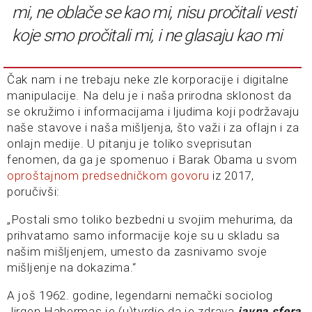
mi, ne oblače se kao mi, nisu pročitali vesti
koje smo pročitali mi, i ne glasaju kao mi
Čak nam i ne trebaju neke zle korporacije i digitalne
manipulacije. Na delu je i naša prirodna sklonost da
se okružimo i informacijama i ljudima koji podržavaju
naše stavove i naša mišljenja, što važi i za oflajn i za
onlajn medije. U pitanju je toliko sveprisutan
fenomen, da ga je spomenuo i Barak Obama u svom
oproštajnom predsedničkom govoru
iz 2017,
poručivši:
„Postali smo toliko bezbedni u svojim mehurima, da
prihvatamo samo informacije koje su u skladu sa
našim mišljenjem, umesto da zasnivamo svoje
mišljenje na dokazima.“
A još 1962. godine, legendarni nemački sociolog
Jirgen Habermas je (u)tvrdio da je zdrava
javna sfera