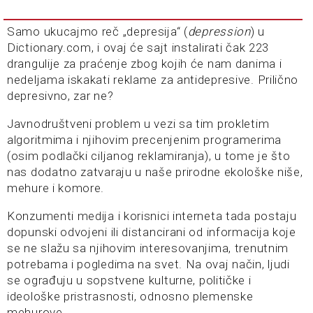
Samo ukucajmo reč „depresija“ (
depression
) u
Dictionary.com, i ovaj će sajt instalirati čak 223
drangulije za praćenje zbog kojih će nam danima i
nedeljama iskakati reklame za antidepresive. Prilično
depresivno, zar ne?
Javnodruštveni problem u vezi sa tim prokletim
algoritmima i njihovim precenjenim programerima
(osim podlački ciljanog reklamiranja), u tome je što
nas dodatno zatvaraju u naše prirodne ekološke niše,
mehure i komore.
Konzumenti medija i korisnici interneta tada postaju
dopunski odvojeni ili distancirani od informacija koje
se ne slažu sa njihovim interesovanjima, trenutnim
potrebama i pogledima na svet. Na ovaj način, ljudi
se ograđuju u sopstvene kulturne, političke i
ideološke pristrasnosti, odnosno plemenske
mehurove.