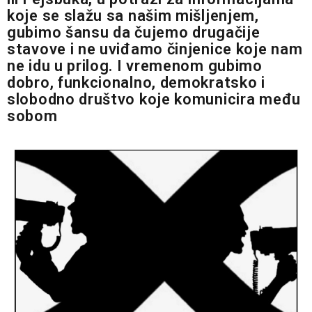
koje se slažu sa našim mišljenjem,
gubimo šansu da čujemo drugačije
stavove i ne uviđamo činjenice koje nam
ne idu u prilog. I vremenom gubimo
dobro, funkcionalno, demokratsko i
slobodno društvo koje komunicira među
sobom