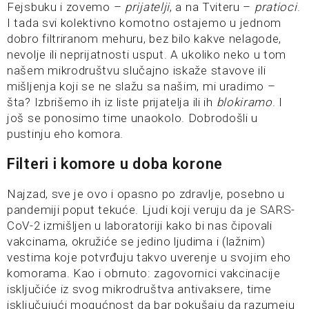
Fejsbuku i zovemo –
prijatelji
, a na Tviteru –
pratioci
.
I tada svi kolektivno komotno ostajemo u jednom
dobro filtriranom mehuru, bez bilo kakve nelagode,
nevolje ili neprijatnosti usput. A ukoliko neko u tom
našem mikrodruštvu slučajno iskaže stavove ili
mišljenja koji se ne slažu sa našim, mi uradimo –
šta? Izbrišemo ih iz liste prijatelja ili ih
blokiramo
. I
još se ponosimo time unaokolo. Dobrodošli u
pustinju eho komora.
Filteri i komore u doba korone
Najzad, sve je ovo i opasno po zdravlje, posebno u
pandemiji poput tekuće. Ljudi koji veruju da je SARS-
CoV-2 izmišljen u laboratoriji kako bi nas čipovali
vakcinama, okružiće se jedino ljudima i (lažnim)
vestima koje potvrđuju takvo uverenje u svojim eho
komorama. Kao i obrnuto: zagovornici vakcinacije
isključiće iz svog mikrodruštva antivaksere, time
isključujući mogućnost da bar pokušaju da razumeju