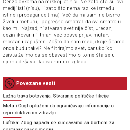
Cenzolovkama na mrskoj latinici. Ne zato što su ovi
mediji isti (nisu), ili zato što nema razlike između
istine i propagande (ima). Već da mi sami ne bismo
živeli u mehuru, i pogrešno smatrali da svi smatraju
kao mi. Najzad, ni stvaran svet nije čist, uredan,
dezinfikovan i filtriran, već posve prljav, mutan,
mastan i zapušten. Zašto da nam mediji koje čitamo
onda budu takvi? Ne filtrirajmo svet, bar ukoliko
zaista želimo da se obavestimo o tome šta se u
njemu dešava i koliko mutno izgleda.
Povezane vesti
Lažna trava botovanja: Stvaranje političke fikcije
Meta i Gugl optuženi da ograničavaju informacije o
reproduktivnom zdravlju
Luftika: Zbog napada se suočavamo sa borbom za
opstanak našeg medija