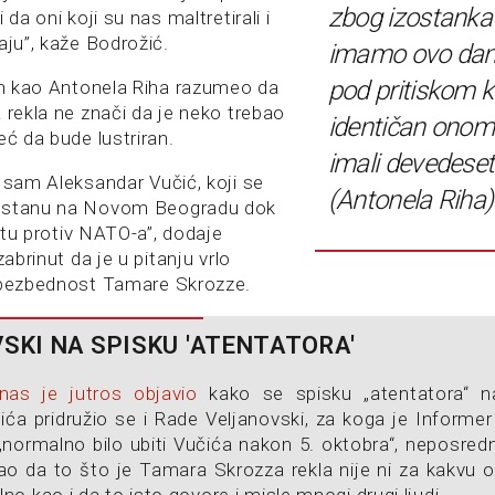
zbog izostanka 
 da oni koji su nas maltretirali i
aju”, kaže Bodrožić.
imamo ovo dan
pod pritiskom ko
čin kao Antonela Riha razumeo da
 rekla ne znači da je neko trebao
identičan onom
eć da bude lustriran.
imali devedeset
i sam Aleksandar Vučić, koji se
(Antonela Riha)
 stanu na Novom Beogradu dok
ratu protiv NATO-a”, dodaje
zabrinut da je u pitanju vrlo
 bezbednost Tamare Skrozze.
VSKI NA SPISKU 'ATENTATORA'
nas je jutros objavio
kako se spisku „atentatora“ n
ća pridružio se i Rade Veljanovski, za koga je Informer
 „normalno bilo ubiti Vučića nakon 5. oktobra“, neposre
o da to što je Tamara Skrozza rekla nije ni za kakvu os
o kao i da to isto govore i misle mnogi drugi ljudi.