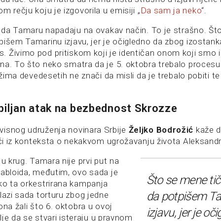
m rečju koju je izgovorila u emisiji „
Da sam ja neko
“.
ut da Tamaru napadaju na ovakav način. To je strašno. Št
pišem Tamarinu izjavu, jer je očigledno da zbog izostanka
 Živimo pod pritiskom koji je identičan onom koji smo 
a. To što neko smatra da je 5. oktobra trebalo procesuir
ežima devedesetih ne znači da misli da je trebalo pobiti te
biljan atak na bezbednost Skrozze
isnog udruženja novinara Srbije
Željko Bodrožić
kaže d
reči iz konteksta o nekakvom ugrožavanju života Aleksand
 u krug. Tamara nije prvi put na
tabloida, međutim, ovo sada je
Što se mene tič
ko ta orkestrirana kampanja
da potpišem T
lazi sada torturu zbog jedne
ona žali što 6. oktobra u ovoj
izjavu, jer je oč
olje da se stvari isteraju u pravnom