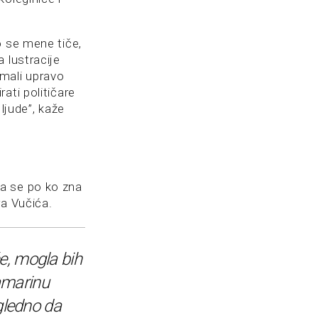
o se mene tiče,
 lustracije
imali upravo
ati političare
 ljude”, kaže
a se po ko zna
ra Vučića.
e, mogla bih
amarinu
igledno da