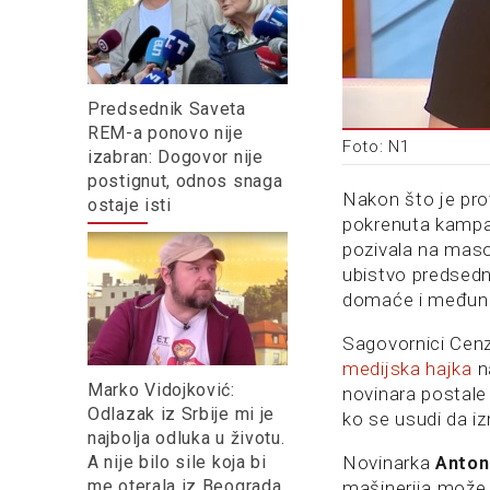
Predsednik Saveta
REM-a ponovo nije
Foto: N1
izabran: Dogovor nije
postignut, odnos snaga
Nakon što je pro
ostaje isti
pokrenuta kampan
pozivala na maso
ubistvo predsed
domaće i međunar
Sagovornici Cenz
medijska hajka
n
Marko Vidojković:
novinara postale 
Odlazak iz Srbije mi je
ko se usudi da iz
najbolja odluka u životu.
A nije bilo sile koja bi
Novinarka
Anton
me oterala iz Beograda
mašinerija može 