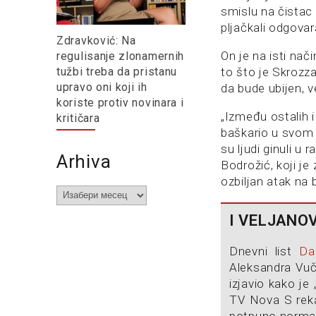
smislu na čistac i
pljačkali odgovar
Zdravković: Na
On je na isti na
regulisanje zlonamernih
tužbi treba da pristanu
to što je Skrozza
upravo oni koji ih
da bude ubijen, v
koriste protiv novinara i
„Između ostalih 
kritičara
baškario u svom
su ljudi ginuli u 
Arhiva
Bodrožić, koji je 
ozbiljan atak na
Arhiva
I VELJANO
Dnevni list
Da
Aleksandra Vuči
izjavio kako je
TV Nova S reka
potpuno normaln