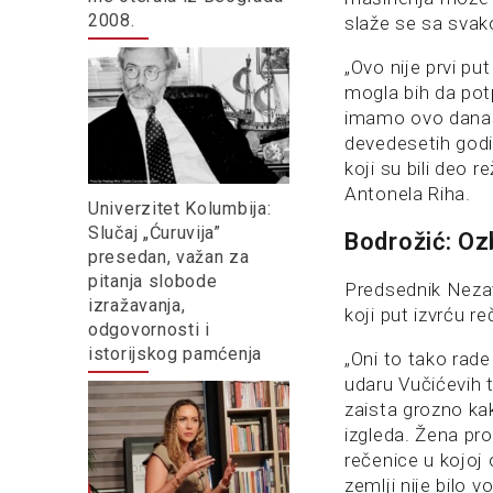
2008.
slaže se sa svako
„Ovo nije prvi p
mogla bih da pot
imamo ovo danas.
devedesetih godin
koji su bili deo r
Antonela Riha.
Univerzitet Kolumbija:
Slučaj „Ćuruvija”
Bodrožić: Oz
presedan, važan za
pitanja slobode
Predsednik Nezav
izražavanja,
koji put izvrću 
odgovornosti i
istorijskog pamćenja
„Oni to tako rade
udaru Vučićevih 
zaista grozno ka
izgleda. Žena pro
rečenice u kojoj 
zemlji nije bilo v