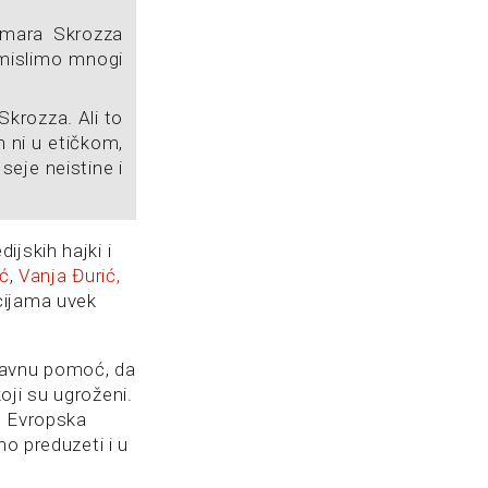
Tamara Skrozza
 mislimo mnogi
krozza. Ali to
m ni u etičkom,
seje neistine i
jskih hajki i
ić
,
Vanja Đurić,
cijama uvek
ravnu pomoć, da
oji su ugroženi.
je Evropska
mo preduzeti i u