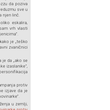
rozzu da poziva
 preduzmu sve u
 njen linč.
liko eskalira,
am vrh vlasti
jenicima”.
kako je „teško
avni zvaničnici
a je da „ako se
e izaslanike”,
rsonifikacija
ampanja protiv
e izjave da je
novinarke”.
enja u zemlji,
vinarke protiv