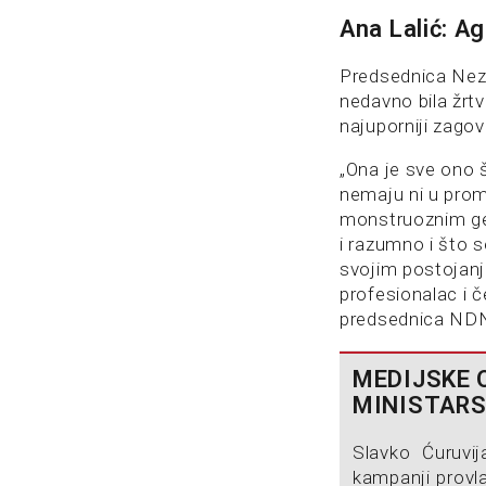
Ana Lalić: Ag
Predsednica Nez
nedavno bila žrtv
najuporniji zagov
„Ona je sve ono 
nemaju ni u promil
monstruoznim ge
i razumno i što s
svojim postojanj
profesionalac i č
predsednica NDN
MEDIJSKE 
MINISTARS
Slavko Ćuruvi
kampanji provla