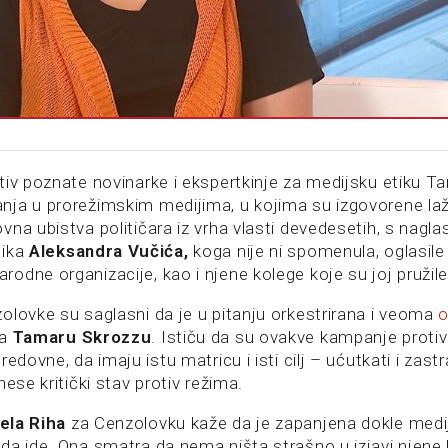
tiv poznate novinarke i ekspertkinje za medijsku etiku 
ja u prorežimskim medijima, u kojima su izgovorene laž
vna ubistva političara iz vrha vlasti devedesetih, s nagl
nika
Aleksandra Vučića,
koga nije ni spomenula, oglasile 
odne organizacije, kao i njene kolege koje su joj pružil
olovke su saglasni da je u pitanju orkestrirana i veoma
a
Tamaru Skrozzu
. Ističu da su ovakve kampanje proti
redovne, da imaju istu matricu i isti cilj – ućutkati i zast
nese kritički stav protiv režima.
ela Riha
za Cenzolovku kaže da je zapanjena dokle medi
da ide. Ona smatra da nema ništa strašno u izjavi njene k