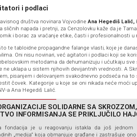
itatori i podlaci
avisnog društva novinara Vojvodine
Ana Hegediš Lalić,
a sličnih napada i pretnji, za Cenzolovku kaže da je Tam
ornik i borac za vraćanje etike, časti i profesionalnosti u
što te tabloidne propagandne falange vlasti, koje je dana
ima. Oni nisu novinari, već agitatori i podlaci koji se kor
belsovskim metodama da dehumanizuju i ućutkaju sve š
e ne uklapa u sistem njihovih devijantnih vrednosti. A S
em, pisanjem i delovanjem svakodnevno podseća na to št
estit čovek. Kategorije u koje se oni nikada neće moći upisa
V-a Ana Hegediš Lalić.
ORGANIZACIJE SOLIDARNE SA SKROZZOM
TVO INFORMISANJA SE PRIKLJUČILO HAJ
ja fondacija je u reagovanju istakla da još jednom 
dinih „medija” koja obmanjuje građane i zastrašuje ono 