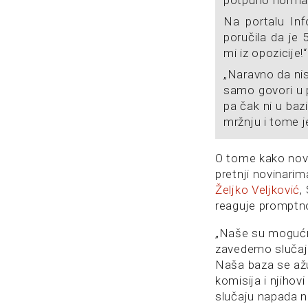
Na portalu Inf
poručila da je 
mi iz opozicije!“
„Naravno da nis
samo govori u p
pa čak ni u baz
mržnju i tome j
O tome kako novi
pretnji novinarim
Željko Veljković
,
reaguje promptno
„Naše su mogućn
zavedemo slučaj 
Naša baza se ažur
komisija i njihov
slučaju napada 