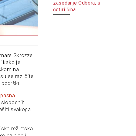
zasedanje Odbora, u
četiri čina
Tamare Skrozze
i kako je
askom na
su se različite
e podršku.
opasna
v slobodnih
rašiti svakoga
jska režimska
oleginice i