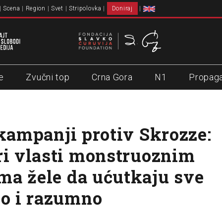
Scena
Region
Svet
Stripolovka
Doniraj
e
Zvučni top
Crna Gora
N1
Propag
 kampanji protiv Skrozze:
ri vlasti monstruoznim
a žele da ućutkaju sve
no i razumno