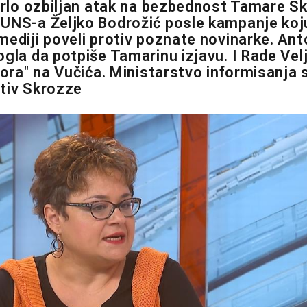
 vrlo ozbiljan atak na bezbednost Tamare S
UNS-a Željko Bodrožić posle kampanje koj
mediji poveli protiv poznate novinarke. Ant
ogla da potpiše Tamarinu izjavu. I Rade Vel
tora" na Vučića. Ministarstvo informisanja s
tiv Skrozze