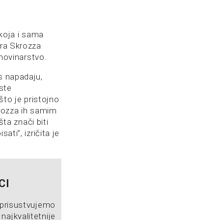
koja i sama
ara Skrozza
 novinarstvo.
s napadaju,
iste
to je pristojno
krozza ih samim
a znači biti
ti”, izričita je
,
CI
prisustvujemo
najkvalitetnije