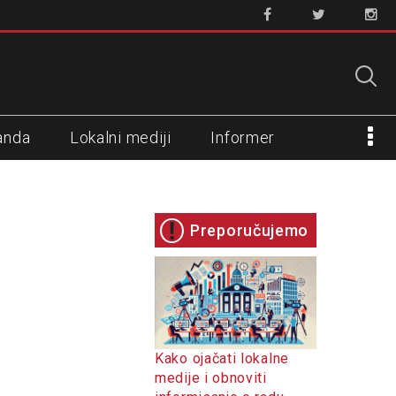
anda
Lokalni mediji
Informer
Preporučujemo
Kako ojačati lokalne
medije i obnoviti