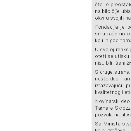
što je preostal
na bilo čije ub
okviru svojih n
Fondacija je p
smatraćemo od
koji ih godinam
U svojoj reakci
oteti se utisku 
nisu bili lišeni 
S druge strane
nešto desi Tama
izražavajući 
kvalitetnog i et
Novinarski de
Tamare Skrozze
pozvala na ubis
Sa Ministarstv
koja izražavaj