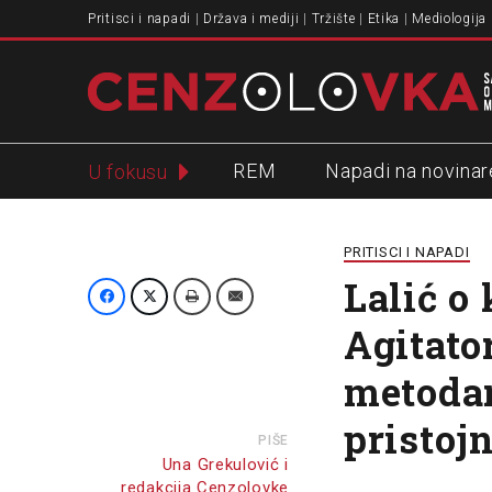
Pritisci i napadi
Država i mediji
Tržište
Etika
Mediologija
REM
Napadi na novinar
U fokusu
Slavko Ćuruvija
PRITISCI I NAPADI
Lalić o
Agitato
metodam
pristoj
PIŠE
Una Grekulović i
redakcija Cenzolovke