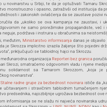
o u novinarstvu u Srbiji, te da je optuživati Tamaru Sk
istvo monstruozno i opasno, zatraživši od institucija da
adležnosti i zakonskih ovlašćenja da se zaustave pozivi na
oručila da „ukoliko se ova kampanja ne zaustavi, i uko
govornim ne samo prorežimske propagandiste, već i s
a neguje, podržava i instruira u obračunima sa neistomišl
ji, međutim,
Ministarstvo informisanja
danas je objavilo 
da je Skrozza implicitno izrazila žaljenje što pojedini drž
života“, priključujući se tabloidnoj hajci na Skrozzu.
, međunarodna organizacija
Reporteri bez granica
poručil
ri Skrozi, smatraćemo odgovornim vladu i njene medijsk
punu solidarnost sa Tamarom Skrozzom, „koja je pe
ičkog novinarstva”.
o
Stalne radne grupe za bezbednost novinara i
stiče da „k
 učitavanjem i stravičnim tabloidnim tumačenjem njen
tvo predsednika, najozbiljnije ugrožava bezbednost ove 
om informisanja se ne slažu ni najveća novinarska udruž
u solidarnost sa Skrozzom –
UNS
,
NUNS
,
NDNV
, kao i
No