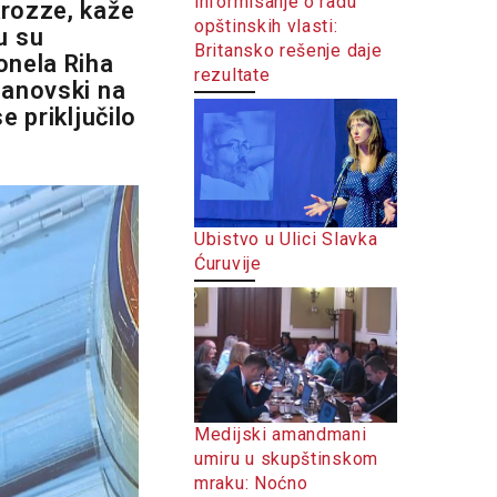
informisanje o radu
krozze, kaže
opštinskih vlasti:
u su
Britansko rešenje daje
onela Riha
rezultate
janovski na
e priključilo
Ubistvo u Ulici Slavka
Ćuruvije
Medijski amandmani
umiru u skupštinskom
mraku: Noćno