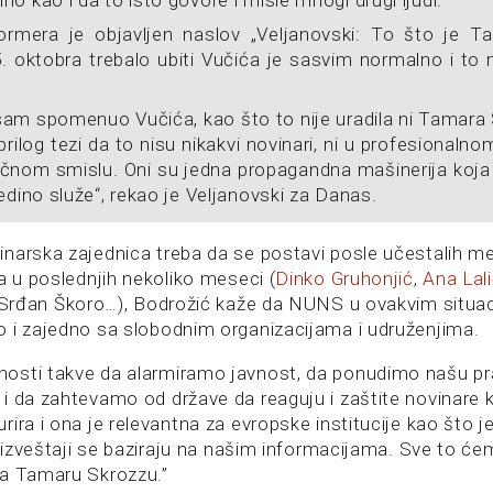
ormera je objavljen naslov „Veljanovski: To što je 
5. oktobra trebalo ubiti Vučića je sasvim normalno i to
am spomenuo Vučića, kao što to nije uradila ni Tamara S
rilog tezi da to nisu nikakvi novinari, ni u profesionalno
ičnom smislu. Oni su jedna propagandna mašinerija koja 
edino služe“, rekao je Veljanovski za Danas.
narska zajednica treba da se postavi posle učestalih medi
a u poslednjih nekoliko meseci (
Dinko Gruhonjić
,
Ana Lal
 Srđan Škoro…), Bodrožić kaže da NUNS u ovakvim situa
 i zajedno sa slobodnim organizacijama i udruženjima.
osti takve da alarmiramo javnost, da ponudimo našu p
i da zahtevamo od države da reaguju i zaštite novinare k
ira i ona je relevantna za evropske institucije kao što 
i izveštaji se baziraju na našim informacijama. Sve to će
na Tamaru Skrozzu.”