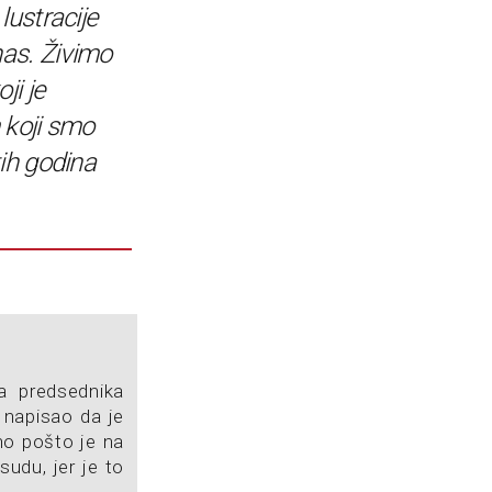
lustracije
as. Živimo
ji je
 koji smo
ih godina
a predsednika
 napisao da je
dno pošto je na
udu, jer je to