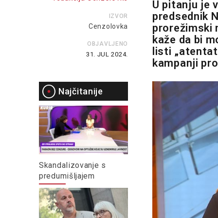
U pitanju je
predsednik N
IZVOR
prorežimski 
Cenzolovka
kaže da bi m
OBJAVLJENO
listi „atenta
31. JUL 2024.
kampanji pro
Najčitanije
Skandalizovanje s
predumišljajem