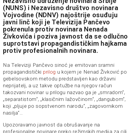
Nezavisno udruženje novinara Srbije
(NUNS) i Nezavisno društvo novinara
Vojvodine (NDNV) najoštrije osuđuju
javni linč koji je Televizija Pančevo
pokrenula protiv novinara Nenada
Živkovića i poziva javnost da se odlučno
suprotstavi propagandističkim hajkama
protiv profesionalnih novinara.
Na Televiziji Pančevo sinoć je emitovan sramni
propagandistički
prilog
u kojem je Nenad Živković po
gebelsovskom metodu predstavljen kao državni
neprijatelj, a uz takve optužbe na njegov račun
takozvani novinar u prilogu nazvao ga je „smradom“,
„separatistom“, „klasičnim lažovčinom“, „dangubom“,
koji „pljuje po sopstvenom narodu“, „zagovornikom
nasilja“…
Upozoravamo javnost da obrušavanje na
profesionalne novinare preko režimskih medija za cilj