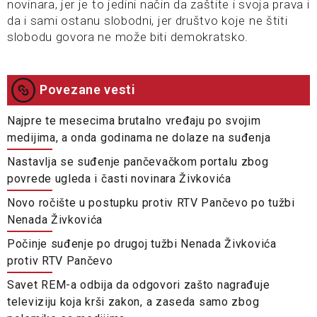
novinara, jer je to jedini način da zaštite i svoja prava i
da i sami ostanu slobodni, jer društvo koje ne štiti
slobodu govora ne može biti demokratsko.
Povezane vesti
Najpre te mesecima brutalno vređaju po svojim
medijima, a onda godinama ne dolaze na suđenja
Nastavlja se suđenje pančevačkom portalu zbog
povrede ugleda i časti novinara Živkovića
Novo ročište u postupku protiv RTV Pančevo po tužbi
Nenada Živkovića
Počinje suđenje po drugoj tužbi Nenada Živkovića
protiv RTV Pančevo
Savet REM-a odbija da odgovori zašto nagrađuje
televiziju koja krši zakon, a zaseda samo zbog