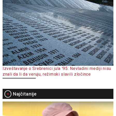
Izveštavanje o Srebrenici jula '95: Nevladini mediji nisu
znali da li da veruju, režimski slavili zločince
Najčitanije