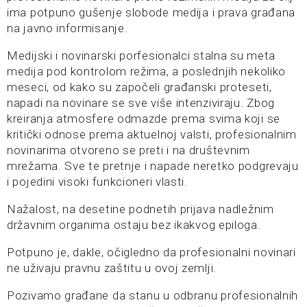
ima potpuno gušenje slobode medija i prava građana
na javno informisanje.
Medijski i novinarski porfesionalci stalna su meta
medija pod kontrolom režima, a poslednjih nekoliko
meseci, od kako su započeli građanski proteseti,
napadi na novinare se sve više intenziviraju. Zbog
kreiranja atmosfere odmazde prema svima koji se
kritički odnose prema aktuelnoj valsti, profesionalnim
novinarima otvoreno se preti i na društevnim
mrežama. Sve te pretnje i napade neretko podgrevaju
i pojedini visoki funkcioneri vlasti.
Nažalost, na desetine podnetih prijava nadležnim
državnim organima ostaju bez ikakvog epiloga.
Potpuno je, dakle, očigledno da profesionalni novinari
ne uživaju pravnu zaštitu u ovoj zemlji.
Pozivamo građane da stanu u odbranu profesionalnih