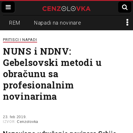
REM
Napadi na novinare
Zvučni top
Crna Gora
N1
PRITISCI I NAPADI
NUNS i NDNV:
Propaganda
Lokalni mediji
Gebelsovski metodi u
Informer
Slavko Ćuruvija
obračunu sa
profesionalnim
novinarima
23. feb 2019.
IZVOR:
Cenzolovka