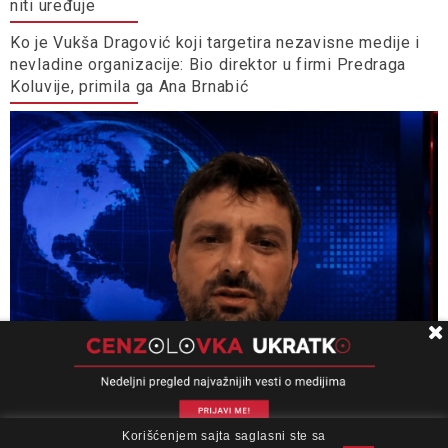
niti uređuje
Ko je Vukša Dragović koji targetira nezavisne medije i
nevladine organizacije: Bio direktor u firmi Predraga
Koluvije, primila ga Ana Brnabić
Korišćenjem sajta saglasni ste sa
O nama
Impresum
Podrška
Kontakt
Newsletter
Miloš Medenica: Uputstvo za upotrebu