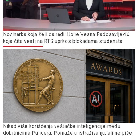
Novinarka koja želi da radi: Ko je Vesna Radosavljević
koja čita vesti na RTS uprkos blokadama studenata
Nikad više korišćenja veštačke inteligencije među
dobitnicima Pulicera: Pomaže u istraživanju, ali ne piše