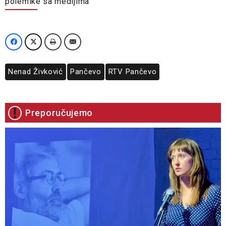
polemike sa medijima
Nenad Živković
Pančevo
RTV Pančevo
Preporučujemo