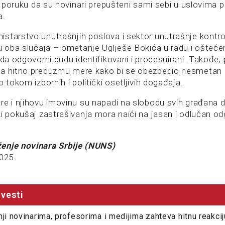
 i poruku da su novinari prepušteni sami sebi u uslovima 
a.
starstvo unutrašnjih poslova i sektor unutrašnje kontro
ju oba slučaja – ometanje Uglješe Bokića u radu i ošteće
 da odgovorni budu identifikovani i procesuirani. Takođe
da hitno preduzmu mere kako bi se obezbedio nesmetan 
o tokom izbornih i politički osetljivih događaja.
re i njihovu imovinu su napadi na slobodu svih građana 
ki pokušaj zastrašivanja mora naići na jasan i odlučan o
enje novinara Srbije (NUNS)
025.
vesti
nji novinarima, profesorima i medijima zahteva hitnu reakci