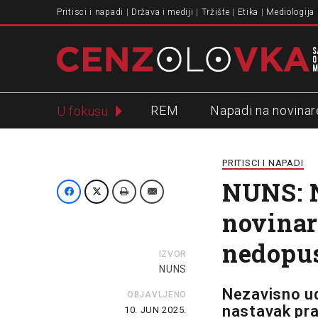
Pritisci i napadi
Država i mediji
Tržište
Etika
Mediologija
REM
Napadi na novinar
U fokusu
Slavko Ćuruvija
PRITISCI I NAPADI
NUNS: N
novinar
nedopu
IZVOR
NUNS
Nezavisno ud
OBJAVLJENO
nastavak pra
10. JUN 2025.