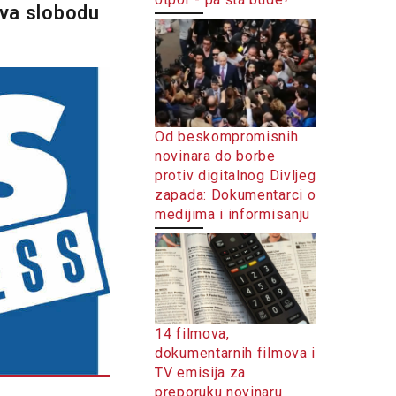
žava slobodu
Od beskompromisnih
novinara do borbe
protiv digitalnog Divljeg
zapada: Dokumentarci o
medijima i informisanju
14 filmova,
dokumentarnih filmova i
TV emisija za
preporuku novinaru