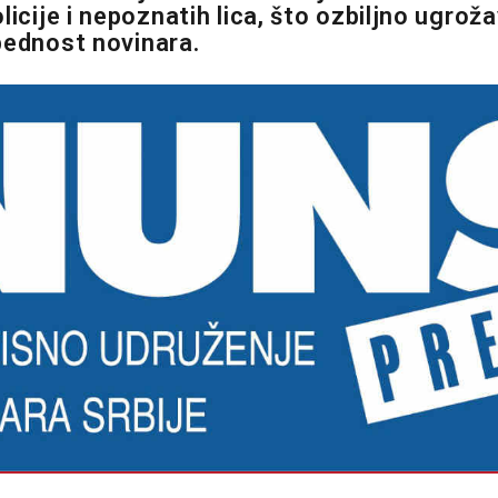
licije i nepoznatih lica, što ozbiljno ugro
bednost novinara.