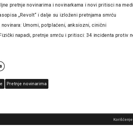
jne pretnje novinarima i novinarkama i novi pritisci na me
sopisa „Revolt“ i dalje su izloženi pretnjama smrću
novinara: Umorni, potplaćeni, anksiozni, cinični
zički napadi, pretnje smrću i pritisci: 34 incidenta protiv n
re
Pretnje novinarima
lovi korišćenja
Korišćenje