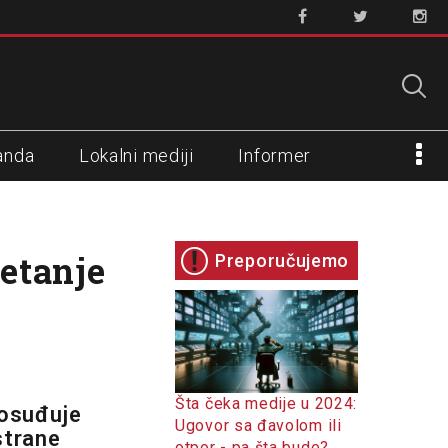
anda
Lokalni mediji
Informer
etanje
Preporučujemo
Šta čeka medije u 2024:
 osuđuje
Ugovor sa đavolom ili
strane
otpor - pa šta bude?