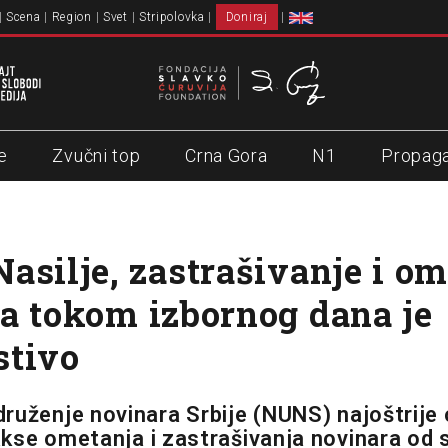
Scena
Region
Svet
Stripolovka
Doniraj
e
Zvučni top
Crna Gora
N1
Propag
asilje, zastrašivanje i om
a tokom izbornog dana je
stivo
ruženje novinara Srbije (NUNS) najoštrije
kse ometanja i zastrašivanja novinara od 