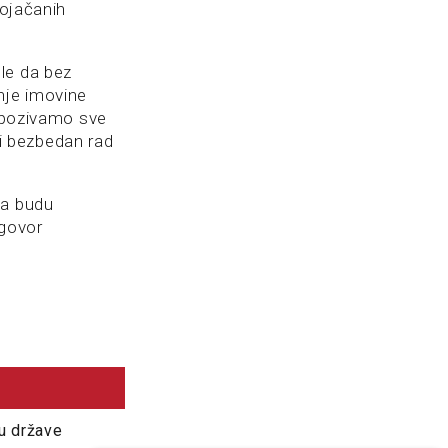
pojačanih
le da bez
nje imovine
, pozivamo sve
i bezbedan rad
da budu
dgovor
ju države