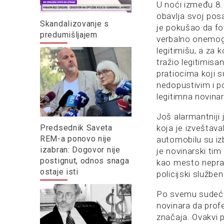
U noći između 8. 
obavlja svoj pos
Skandalizovanje s
je pokušao da fo
predumišljajem
verbalno onemogu
legitimišu, a za ko
tražio legitimisa
pratiocima koji 
nedopustivim i p
legitimna novina
Još alarmantniji
koja je izveštava
Predsednik Saveta
REM-a ponovo nije
automobilu su iz
izabran: Dogovor nije
je novinarski ti
postignut, odnos snaga
kao mesto neprav
ostaje isti
policijski službe
Po svemu sudeći,
novinara da prof
značaja. Ovakvi p