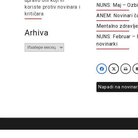
upravo oni koji ih
NUNS: Maj – Ozbil
koriste protiv novinara i
kritičara
ANEM: Novinari ča
Mentalno zdravlje 
Arhiva
NUNS: Februar – Fi
novinarki
Arhiva
Napadi na novina
O nama
Impresum
Podrška
Kontakt
Newsletter
Us