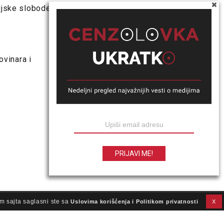
dijske slobode
ovinara i
m sajta saglasni ste sa
Uslovima korišćenja i Politikom privatnosti
X