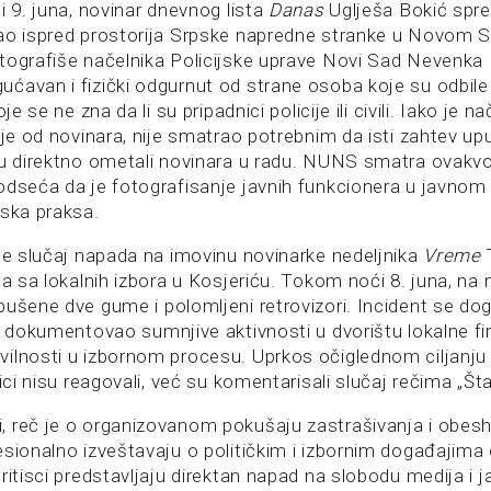
i 9. juna, novinar dnevnog lista
Danas
Uglješa Bokić spre
ao ispred prostorija Srpske napredne stranke u Novom 
tografiše načelnika Policijske uprave Novi Sad Nevenka 
ćavan i fizički odgurnut od strane osoba koje su odbile
je se ne zna da li su pripadnici policije ili civili. Iako je n
nje od novinara, nije smatrao potrebnim da isti zahtev up
su direktno ometali novinara u radu. NUNS smatra ovakv
odseća da je fotografisanje javnih funkcionera u javnom
rska praksa.
 je slučaj napada na imovinu novinarke nedeljnika
Vreme
T
la sa lokalnih izbora u Kosjeriću. Tokom noći 8. juna, na
bušene dve gume i polomljeni retrovizori. Incident se do
m dokumentovao sumnjive aktivnosti u dvorištu lokalne 
ilnosti u izbornom procesu. Uprkos očiglednom ciljanju 
nici nisu reagovali, već su komentarisali slučaj rečima „Šta
 reč je o organizovanom pokušaju zastrašivanja i obesh
esionalno izveštavaju o političkim i izbornim događajima
ritisci predstavljaju direktan napad na slobodu medija i 