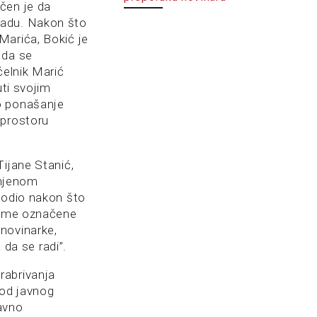
čen je da
Sadu. Nakon što
Marića, Bokić je
 da se
ačelnik Marić
uti svojim
o ponašanje
 prostoru
ijane Stanić,
 njenom
godio nakon što
firme označene
novinarke,
 da se radi”.
rabrivanja
 od javnog
javno