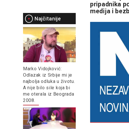
pripadnika po
medija i bez
Najčitanije
Marko Vidojković:
Odlazak iz Srbije mi je
najbolja odluka u životu.
A nije bilo sile koja bi
me oterala iz Beograda
2008.