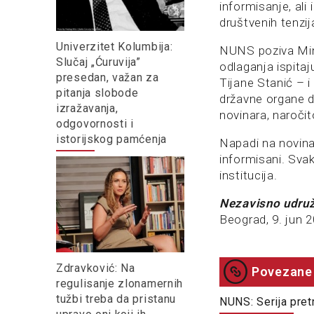
informisanje, ali
društvenih tenzij
Univerzitet Kolumbija:
NUNS poziva Mini
Slučaj „Ćuruvija”
odlaganja ispita
presedan, važan za
Tijane Stanić – i
pitanja slobode
državne organe 
izražavanja,
novinara, naročit
odgovornosti i
istorijskog pamćenja
Napadi na novina
informisani. Sva
institucija.
Nezavisno udruž
Beograd, 9. jun 2
Zdravković: Na
Povezane 
regulisanje zlonamernih
tužbi treba da pristanu
NUNS: Serija pret