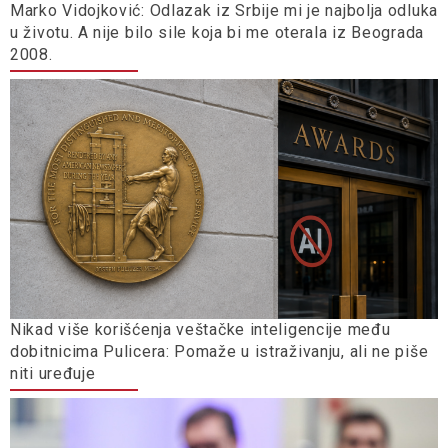
Marko Vidojković: Odlazak iz Srbije mi je najbolja odluka
u životu. A nije bilo sile koja bi me oterala iz Beograda
2008.
Nikad više korišćenja veštačke inteligencije među
dobitnicima Pulicera: Pomaže u istraživanju, ali ne piše
niti uređuje