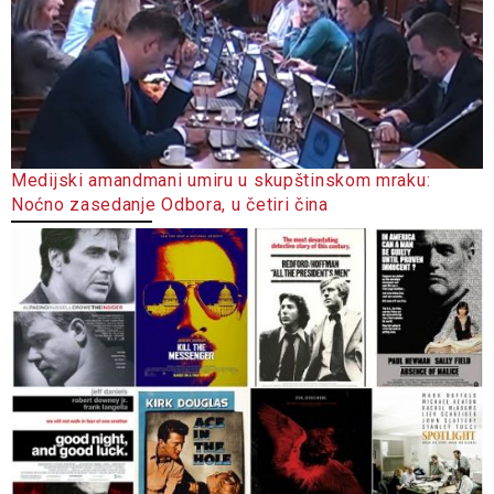
Medijski amandmani umiru u skupštinskom mraku:
Noćno zasedanje Odbora, u četiri čina