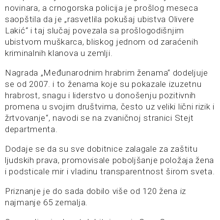
novinara, a crnogorska policija je prošlog meseca
saopštila da je „rasvetlila pokušaj ubistva Olivere
Lakić“ i taj slučaj povezala sa prošlogodišnjim
ubistvom muškarca, bliskog jednom od zaraćenih
kriminalnih klanova u zemlji.
Nagrada „Međunarodnim hrabrim ženama“ dodeljuje
se od 2007. i to ženama koje su pokazale izuzetnu
hrabrost, snagu i liderstvo u donošenju pozitivnih
promena u svojim društvima, često uz veliki lični rizik i
žrtvovanje“, navodi se na zvaničnoj stranici Stejt
departmenta.
Dodaje se da su sve dobitnice zalagale za zaštitu
ljudskih prava, promovisale poboljšanje položaja žena
i podsticale mir i vladinu transparentnost širom sveta.
Priznanje je do sada dobilo više od 120 žena iz
najmanje 65 zemalja.