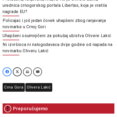
urednica crnogorskog portala Libertas, koja je vratila
nagrade EU?
Policajac i još jedan čovek uhapšeni zbog ranjavanja
novinarke u Crnoj Gori
Uhapšeni osumnjičeni za pokušaj ubistva Olivere Lakić
Ni izvršioca ni nalogodavaca dvije godine od napada na
novinarku Oliveru Lakić
Crna Gora
Olivera Lakić
Preporučujemo