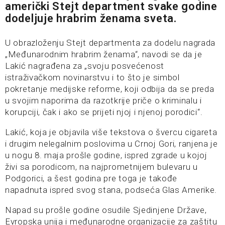
američki Stejt department svake godine
dodeljuje hrabrim ženama sveta.
U obrazloženju Stejt departmenta za dodelu nagrada
„Međunarodnim hrabrim ženama“, navodi se da je
Lakić nagrađena za „svoju posvećenost
istraživačkom novinarstvu i to što je simbol
pokretanje medijske reforme, koji odbija da se preda
u svojim naporima da razotkrije priče o kriminalu i
korupciji, čak i ako se prijeti njoj i njenoj porodici“.
Lakić, koja je objavila više tekstova o švercu cigareta
i drugim nelegalnim poslovima u Crnoj Gori, ranjena je
u nogu 8. maja prošle godine, ispred zgrade u kojoj
živi sa porodicom, na najprometnijem bulevaru u
Podgorici, a šest godina pre toga je takođe
napadnuta ispred svog stana, podseća Glas Amerike.
Napad su prošle godine osudile Sjedinjene Države,
Evropska unija i međunarodne organizacije za zaštitu