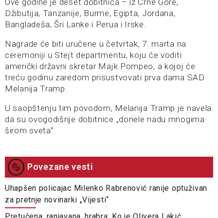
Ove godine je deset dobitnica – iz Crne Gore,
Džibutija, Tanzanije, Burme, Egipta, Jordana,
Bangladeša, Šri Lanke i Perua i Irske.
Nagrade će biti uručene u četvrtak, 7. marta na
ceremoniji u Stejt departmentu, koju će voditi
američki državni skretar Majk Pompeo, a kojoj će
treću godinu zaredom prisustvovati prva dama SAD
Melanija Tramp.
U saopštenju tim povodom, Melanija Tramp je navela
da su ovogodišnje dobitnice „donele nadu mnogima
širom sveta“.
Povezane vesti
Uhapšen policajac Milenko Rabrenović ranije optuživan
za pretnje novinarki „Vijesti“
Pretučena, ranjavana, hrabra: Ko je Olivera Lakić,