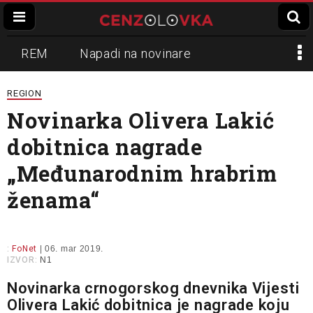
REM
Napadi na novinare
Zvučni top
Crna Gora
N1
REGION
Novinarka Olivera Lakić
Propaganda
Lokalni mediji
dobitnica nagrade
Informer
Slavko Ćuruvija
„Međunarodnim hrabrim
ženama“
:
FoNet
| 06. mar 2019.
IZVOR:
N1
Novinarka crnogorskog dnevnika Vijesti
Olivera Lakić dobitnica je nagrade koju