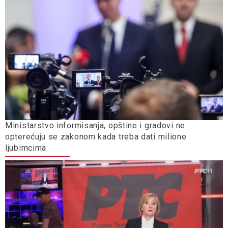
Ministarstvo informisanja, opštine i gradovi ne
opterećuju se zakonom kada treba dati milione
ljubimcima