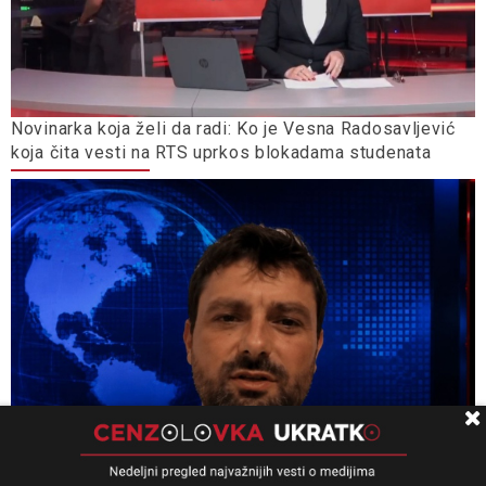
Novinarka koja želi da radi: Ko je Vesna Radosavljević
koja čita vesti na RTS uprkos blokadama studenata