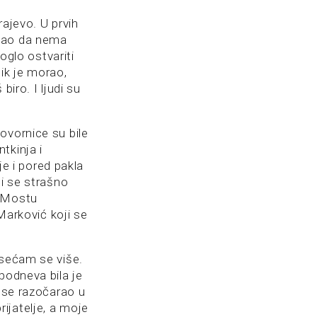
rajevo. U prvih
znao da nema
glo ostvariti
ik je morao,
iro. I ljudi su
ovornice su bile
tkinja i
je i pored pakla
ji se strašno
m Mostu
 Marković koji se
 sećam se više.
podneva bila je
i se razočarao u
ijatelje, a moje