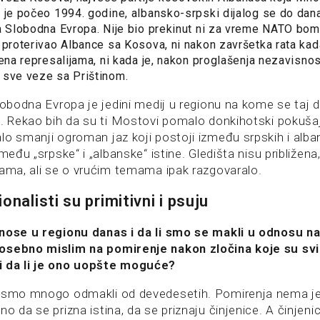
 je počeo 1994. godine, albansko-srpski dijalog se do dana
a Slobodna Evropa. Nije bio prekinut ni za vreme NATO bom
 proterivao Albance sa Kosova, ni nakon završetka rata kad
žena represalijama, ni kada je, nakon proglašenja nezavisno
 sve veze sa Prištinom.
lobodna Evropa je jedini medij u regionu na kome se taj d
i. Rekao bih da su ti Mostovi pomalo donkihotski pokuša
o smanji ogroman jaz koji postoji između srpskih i albans
zmeđu „srpske“ i „albanske“ istine. Gledišta nisu približen
jama, ali se o vrućim temama ipak razgovaralo.
onalisti su primitivni i psuju
dnose u regionu danas i da li smo se makli u odnosu n
sebno mislim na pomirenje nakon zločina koje su svi p
 da li je ono uopšte moguće?
nismo mnogo odmakli od devedesetih. Pomirenja nema jer
o da se prizna istina, da se priznaju činjenice. A činjeni