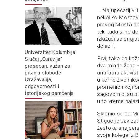
– Najupečatljivij
nekoliko Mostova
pravog Mosta do
tek kada smo dob
izlažući se snajp
dolazili.
Univerzitet Kolumbija:
Prvi, tako da ka
Slučaj „Ćuruvija”
dve mlade žene –
presedan, važan za
antiratna aktivis
pitanja slobode
izražavanja,
u kome žive nikog
odgovornosti i
promenio i koji 
istorijskog pamćenja
sagovornici su bi
u to vreme nalaz
Sklonio se od Mi
Stigao je sav za
žestoka snajpersk
svoje kolege iz 