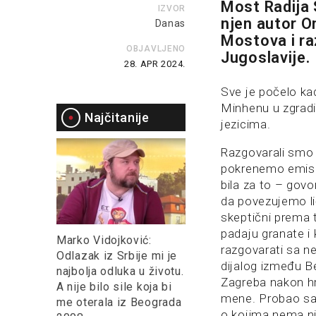
Most Radija 
IZVOR
njen autor O
Danas
Mostova i ra
OBJAVLJENO
Jugoslavije.
28. APR 2024.
Sve je počelo kad
Minhenu u zgradi
Najčitanije
jezicima.
Razgovarali smo 
pokrenemo emisiju
bila za to – govo
da povezujemo li
skeptični prema 
padaju granate i 
Marko Vidojković:
razgovarati sa n
Odlazak iz Srbije mi je
dijalog između B
najbolja odluka u životu.
Zagreba nakon hr
A nije bilo sile koja bi
mene. Probao sam
me oterala iz Beograda
o kojima nema ni 