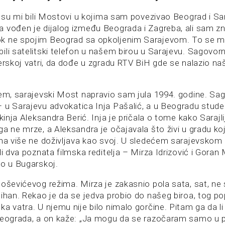
i su mi bili Mostovi u kojima sam povezivao Beograd i Sa
 vođen je dijalog između Beograda i Zagreba, ali sam 
k ne spojim Beograd sa opkoljenim Sarajevom. To se mo
ili satelitski telefon u našem birou u Sarajevu. Sagovorn
erskoj vatri, da dođe u zgradu RTV BiH gde se nalazio naš b
žem, sarajevski Most napravio sam jula 1994. godine. Sag
 u Sarajevu advokatica Inja Pašalić, a u Beogradu studen
tkinja Aleksandra Berić. Inja je pričala o tome kako Sarajli
a ne mrze, a Aleksandra je očajavala što živi u gradu ko
ona više ne doživljava kao svoj. U sledećem sarajevsko
li dva poznata filmska reditelja – Mirza Idrizović i Goran
io u Bugarskoj.
loševićevog režima. Mirza je zakasnio pola sata, sat, ne
dihan. Rekao je da se jedva probio do našeg biroa, tog po
a vatra. U njemu nije bilo nimalo gorčine. Pitam ga da l
Beograda, a on kaže: „Ja mogu da se razočaram samo u pr