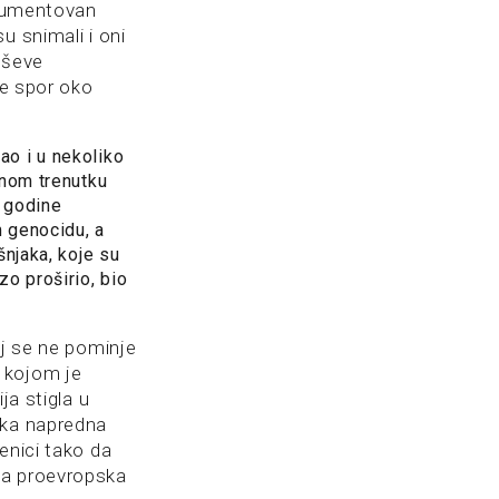
okumentovan
u snimali i oni
leševe
je spor oko
o i u nekoliko
dnom trenutku
. godine
m genocidu, a
njaka, koje su
zo proširio, bio
oj se ne pominje
 kojom je
ja stigla u
ska napredna
enici tako da
 a proevropska