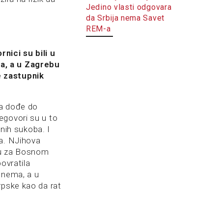
Jedino vlasti odgovara
da Srbija nema Savet
REM-a
nici su bili u
a, a u Zagrebu
e zastupnik
da dođe do
egovori su u to
anih sukoba. I
ra. NJihova
tu za Bosnom
ovratila
 nema, a u
rpske kao da rat