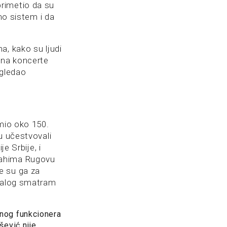
rimetio da su
mo sistem i da
a, kako su ljudi
 na koncerte
 gledao
imio oko 150.
u učestvovali
e Srbije, i
rahima Rugovu
e su ga za
ijalog smatram
ednog funkcionera
ević nije