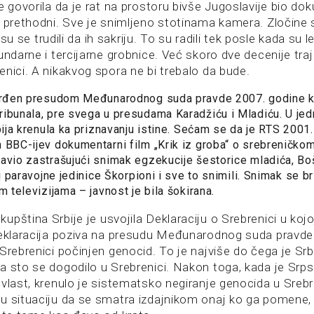
je govorila da je rat na prostoru bivše Jugoslavije bio d
 prethodni. Sve je snimljeno stotinama kamera. Zločine s
 Nisu se trudili da ih sakriju. To su radili tek posle kada su 
undarne i tercijarne grobnice. Već skoro dve decenije tra
nici. A nikakvog spora ne bi trebalo da bude.
tvrđen presudom Međunarodnog suda pravde 2007. godine ka
ibunala, pre svega u presudama Karadžiću i Mladiću. U je
rbija krenula ka priznavanju istine. Sećam se da je RTS 2001
 BBC-ijev dokumentarni film „Krik iz groba“ o srebreničko
avio zastrašujući snimak egzekucije šestorice mladića, Boš
ci paravojne jedinice Škorpioni i sve to snimili. Snimak se br
m televizijama – javnost je bila šokirana.
pština Srbije je usvojila Deklaraciju o Srebrenici u koj
Deklaracija poziva na presudu Međunarodnog suda pravde
Srebrenici počinjen genocid. To je najviše do čega je Srbi
a sto se dogodilo u Srebrenici. Nakon toga, kada je Srp
 vlast, krenulo je sistematsko negiranje genocida u Srebr
u situaciju da se smatra izdajnikom onaj ko ga pomene,