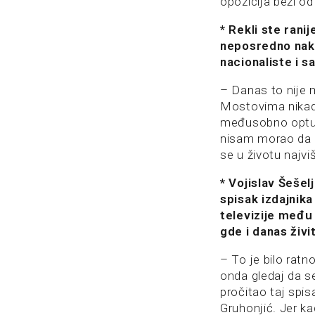
opozicija beži o
* Rekli ste ran
neposredno nako
nacionaliste i s
– Danas to nije m
Mostovima nikada 
međusobno optuživ
nisam morao da p
se u životu najvi
* Vojislav Šešel
spisak izdajnika
televizije među 
gde i danas živi
– To je bilo ratn
onda gledaj da s
pročitao taj spi
Gruhonjić. Jer ka