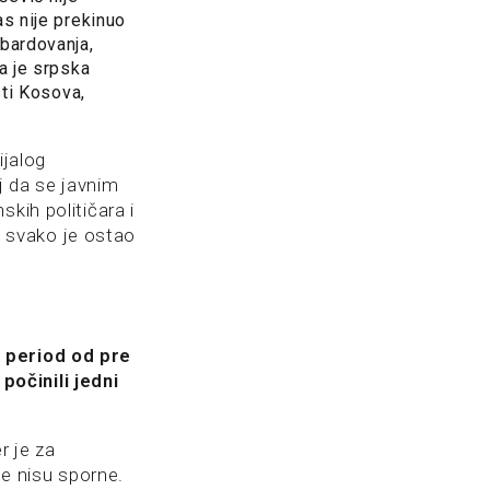
s nije prekinuo
bardovanja,
a je srpska
sti Kosova,
ijalog
j da se javnim
kih političara i
a, svako je ostao
a period od pre
očinili jedni
 je za
ce nisu sporne.