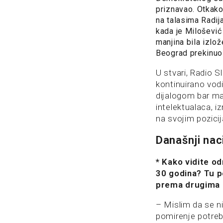
priznavao. Otkako
na talasima Radij
kada je Milošević
manjina bila izlo
Beograd prekinuo
U stvari, Radio S
kontinuirano vod
dijalogom bar mal
intelektualaca, i
na svojim pozici
Današnji naci
* Kako vidite o
30 godina? Tu po
prema drugima i
– Mislim da se 
pomirenje potrebn