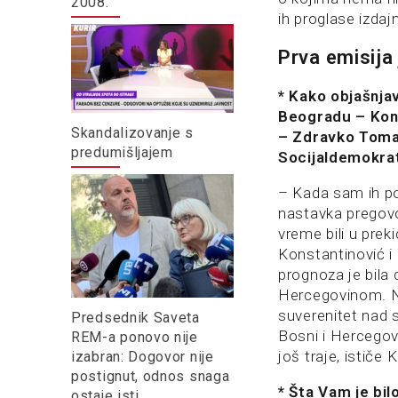
2008.
ih proglase izdaj
Prva emisija
* Kako objašnjav
Beogradu – Kons
Skandalizovanje s
– Zdravko Tomac
predumišljajem
Socijaldemokrat
– Kada sam ih po
nastavka pregovo
vreme bili u prek
Konstantinović i
prognoza je bila
Hercegovinom. Nis
suverenitet nad 
Predsednik Saveta
Bosni i Hercegov
REM-a ponovo nije
još traje, ističe 
izabran: Dogovor nije
postignut, odnos snaga
* Šta Vam je bil
ostaje isti