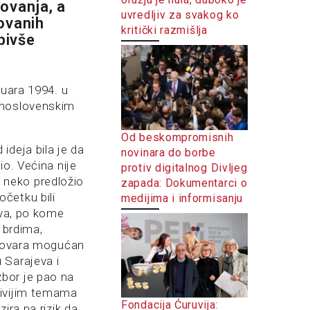
ovanja, a
uvredljiv za svakog ko
ovanih
kritički razmišlja
bivše
nuara 1994. u
žnoslovenskim
Od beskompromisnih
ideja bila je da
novinara do borbe
io. Većina nije
protiv digitalnog Divljeg
e neko predložio
zapada: Dokumentarci o
četku bili
medijima i informisanju
eva, po kome
 brdima,
Vukovara mogućan
 Sarajeva i
bor je pao na
jivijim temama
Fondacija Ćuruvija:
ira na rizik da