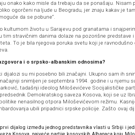
ju onako kako misle da trebaju da se ponašaju. Nisam p
toliko ogorčeni na ljude u Beogradu, jer znaju kakav je ta
emoguće da se pobune“.
 o kulturnom životu u Sarajevu pod granatama i snajperim
 u tim stravičnim danima dolaze na pozorišne predstave i
teta. To je bila njegova poruka svetu koji je ravnodušno
eva.
 razgovora i o srpsko-albanskim odnosima?
i dijalozi su mi posebno bili značajni. Ukupno sam ih sn
značajniji snimljen je septembra 1994. godine i u njemu s
arković, tadašnji ideolog Miloševićeve Socijalističke partij
tpredsednik Demokratskog saveza Kosova, koji se uz Ib
olitike nenasilnog otpora Miloševićevom režimu. Kasnij
rdovanja ubili pripadnici srpske policije. Zašto ovaj d
 prvi dijalog između jednog predstavnika vlasti u Srbiji i j
eza Kosova, najveće partije kosovskih Albanaca koju Miloš