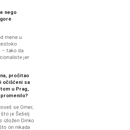
ge nego
jgore
kod mene u
 žestoko
g – tako da
ionaliste jer
ina, pročitao
i očišćeni sa
potom u Prag,
o promenilo?
a zoveš se Omer,
što je Šešelj
s izložen Dinko
 što on nikada