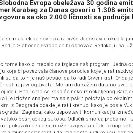
Slobodna Evropa obeležava 30 godina emit
mer Karabeg za Danas govori o 1.308 emit
zgovora sa oko 2.000 ličnosti sa područja 
a se mala ekipa novinara iz bivše Jugoslavije okupila ja
 Radija Slobodna Evropa da bi osnovala Redakciju na ju
o tome kako bi trebalo da izgleda naš program. Jedna od 
 koja bi povezivala članove porodica koje je rat razdvoj
rili su da to nije naš posao, da to radi Crveni krst. Onda j
čnosti iz javnog života. Moram da kažem da smo svi u po
toj ideji. Pitali smo se kako će neko iz opkoljenog Saraj
koji je izložen snajperima sa srpskih položaja po okolnim
ekim iz Beograda odakle je rat i krenuo, kako je posle 
eograda i Zagreba, kako uspostaviti komunikaciju između
vatsko-bošnjačkog sukoba. Odlučili smo da probamo i iz
 i pokazalo se da se može razgovarati čak i o najosetl
minimum saglasnosti i da ima dosta ljudi koji su, bez obz