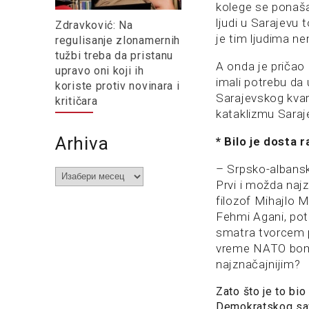
kolege se ponaša
ljudi u Sarajevu 
Zdravković: Na
je tim ljudima n
regulisanje zlonamernih
tužbi treba da pristanu
A onda je pričao
upravo oni koji ih
imali potrebu da
koriste protiv novinara i
Sarajevskog kvar
kritičara
kataklizmu Saraj
Arhiva
* Bilo je dosta
– Srpsko-albansk
Arhiva
Prvi i možda naj
filozof Mihajlo M
Fehmi Agani, po
smatra tvorcem p
vreme NATO bomba
najznačajnijim?
Zato što je to bio
Demokratskog sav