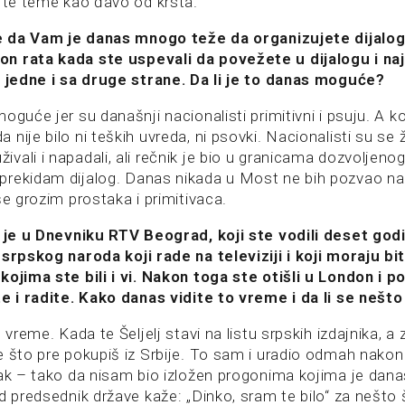
d te teme kao đavo od krsta.
ije da Vam je danas mnogo teže da organizujete dijalo
n rata kada ste uspevali da povežete u dijalogu i na
a jedne i sa druge strane. Da li je to danas moguće?
oguće jer su današnji nacionalisti primitivni i psuju. A 
nije bilo ni teških uvreda, ni psovki. Nacionalisti su se
ali i napadali, ali rečnik je bio u granicama dozvoljeno
rekidam dijalog. Danas nikada u Most ne bih pozvao nac
še grozim prostaka i primitivaca.
j je u Dnevniku RTV Beograd, koji ste vodili deset god
 srpskog naroda koji rade na televiziji i koji moraju bit
kojima ste bili i vi. Nakon toga ste otišli u London i 
te i radite. Kako danas vidite to vreme i da li se nešt
o vreme. Kada te Šeljelj stavi na listu srpskih izdajnika, 
e što pre pokupiš iz Srbije. To sam i uradio odmah nakon 
sak – tako da nisam bio izložen progonima kojima je dana
d predsednik države kaže: „Dinko, sram te bilo“ za nešto