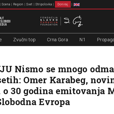
Scena
Region
Svet
Stripolovka
Doniraj
e
Zvučni top
Crna Gora
N1
Propag
JU Nismo se mnogo odma
etih: Omer Karabeg, novin
 o 30 godina emitovanja 
Slobodna Evropa