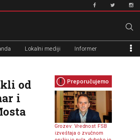
anda
Lokalni mediji
Informer
kli od
Preporučujemo
ar i
Mosta
Grozev: Vrednost FSB
izveštaja o zvučnom
oružju je nula, duboko je