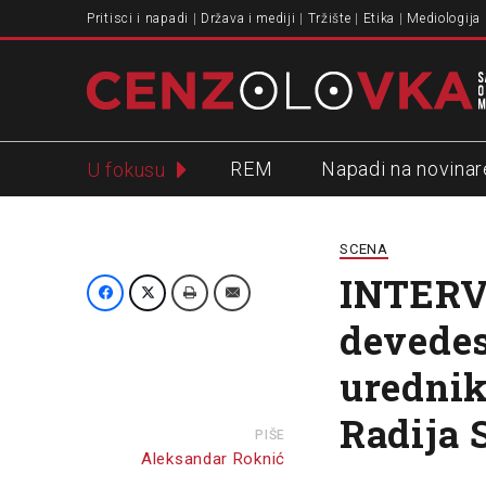
Pritisci i napadi
Država i mediji
Tržište
Etika
Mediologija
REM
Napadi na novinar
U fokusu
Slavko Ćuruvija
SCENA
INTERV
devedes
urednik
Radija 
PIŠE
Aleksandar Roknić