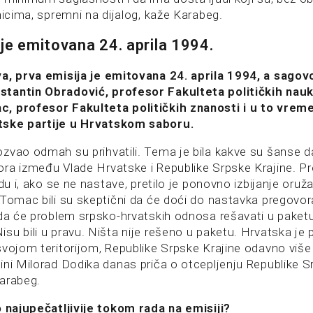
nicima, spremni na dijalog, kaže Karabeg.
 je emitovana 24. aprila 1994.
a, prva emisija je emitovana 24. aprila 1994, a sagovor
tantin Obradović, profesor Fakulteta političkih nauk
, profesor Fakulteta političkih znanosti i u to vrem
ske partije u Hrvatskom saboru.
zvao odmah su prihvatili. Tema je bila kakve su šanse 
ra između Vlade Hrvatske i Republike Srpske Krajine. Pr
idu i, ako se ne nastave, pretilo je ponovno izbijanje oruž
 Tomac bili su skeptični da će doći do nastavka pregovo
 da će problem srpsko-hrvatskih odnosa rešavati u pake
u bili u pravu. Ništa nije rešeno u paketu. Hrvatska je p
svojom teritorijom, Republike Srpske Krajine odavno više
ini Milorad Dodika danas priča o otcepljenju Republike S
Karabeg.
o najupečatljivije tokom rada na emisiji?