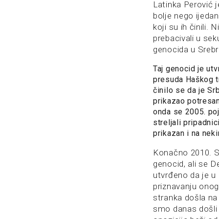
Latinka Perović 
bolje nego ijedan
koji su ih činili.
prebacivali u sek
genocida u Srebre
Taj genocid je u
presuda Haškog tr
činilo se da je S
prikazao potresan
onda se 2005. poj
streljali pripadni
prikazan i na neki
Konačno 2010. Sku
genocid, ali se 
utvrđeno da je u 
priznavanju onog
stranka došla na
smo danas došli 