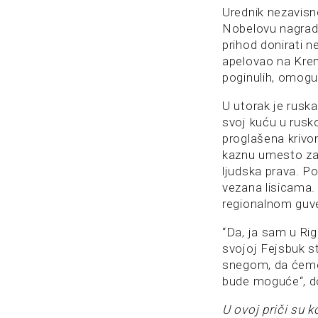
Urednik nezavisn
Nobelovu nagradu 
prihod donirati n
apelovao na Krem
poginulih, omogu
U utorak je rusk
svoj kuću u rusko
proglašena krivo
kaznu umesto zatv
ljudska prava. Po
vezana lisicama. I
regionalnom guv
“Da, ja sam u Rig
svojoj Fejsbuk st
snegom, da ćemo m
bude moguće“, do
U ovoj priči su k