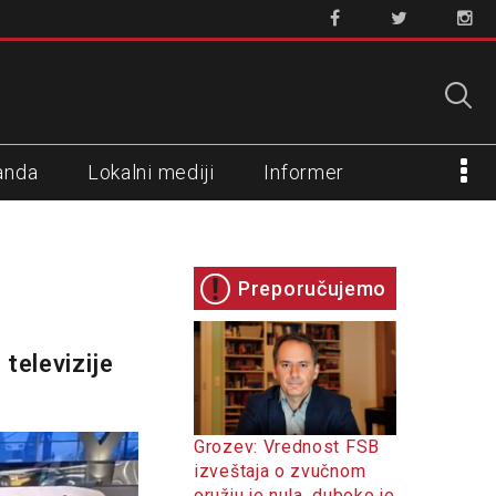
anda
Lokalni mediji
Informer
Preporučujemo
televizije
Grozev: Vrednost FSB
izveštaja o zvučnom
oružju je nula, duboko je