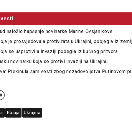
vesti
sud naložio hapšenje novinarke Marine Ovsjanikove
ja je prosvjedovala protiv rata u Ukrajini, pobjegla iz zeml
oja se usprotivila invaziji pobegla iz kućnog pritvora
usku novinarku koja se protivi invaziji na Ukrajinu
ova: Prekinula sam vesti zbog nezadovoljstva Putinovom 
va
Rusija
Ukrajina