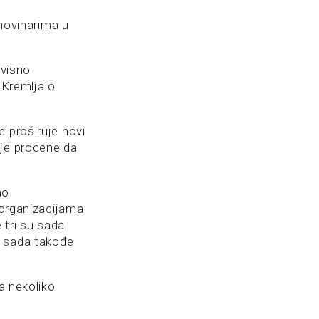
 novinarima u
avisno
u Kremlja o
 proširuje novi
oje procene da
ao
 organizacijama
 tri su sada
e sada takođe
a nekoliko