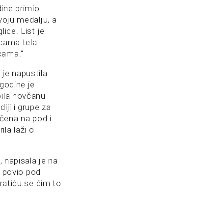
dine primio
voju medalju, a
ice. List je
icama tela
cama.“
 je napustila
 godine je
bila novčanu
iji i grupe za
ačena na pod i
ila laži o
, napisala je na
e povio pod
vratiću se čim to