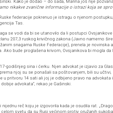
inski. Kako je dodao – do sada, Marina još nije pozvan
mo nikakve zvanične informacije o istrazi koja se sprovo
 Ruske federacije pokrenuo je istragu o njenom postupku,
gencija Tas.
raga se vodi da bi se utanovilo da li postupci Ovsjanikove
 članu 207,3 ruskog krivičnog zakona (Javno namerno šire
užanim snagama Ruske Federacije), prenela je novinska a
a. Ako bude proglašena krivom, Ovsjanikova bi mogla da
17-godišnjeg sina i ćerku. Njen advokat je izjavio za Gla
, prema njoj su se ponašali sa poštovanjem, bili su učtivi, n
a je u pritvoru 14 sati ali joj je odbijeno pravo na advokata
a dobije advokata“, rekao je Gašinski.
 nijednu reč koju je izgovorila kada je osudila rat. „Drago 
celom svetu da su Rusi većinom protiv oružanih sukoba.