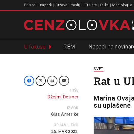
Pritisci i napadi
Država i mediji
Tržište
Etika
Mediologija
REM
Napadi na novinar
U fokusu
Slavko Ćuruvija
SVET
Rat u U
PIŠE
Džejmi Detmer
Marina Ovsja
su uplašene
IZVOR
Glas Amerike
OBJAVLJENO
25. MAR 2022.