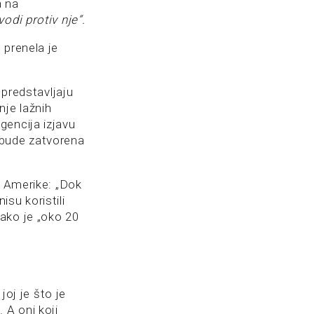
a na
di protiv nje“.
 prenela je
 predstavljaju
nje lažnih
gencija izjavu
 bude zatvorena
s Amerike: „Dok
isu koristili
 iako je „oko 20
joj je što je
 A oni koji