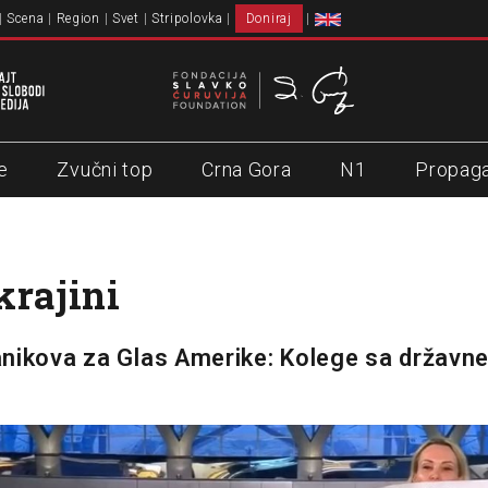
Scena
Region
Svet
Stripolovka
Doniraj
e
Zvučni top
Crna Gora
N1
Propag
krajini
nikova za Glas Amerike: Kolege sa državne 