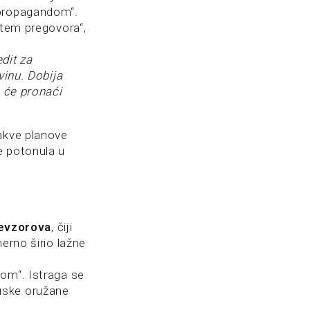
 propagandom“.
utem pregovora“,
edit za
vinu. Dobija
a će pronaći
kakve planove
e potonula u
evzorova
, čiji
erno širio lažne
nom“. Istraga se
uske oružane