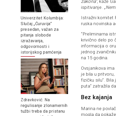
zakona“,
kaže Gaš
ispitivanje.
„Nema
Istražni komitet
Univerzitet Kolumbija:
ruska novinska a
Slučaj „Ćuruvija”
presedan, važan za
“Preliminarna ist
pitanja slobode
krivično delo po
izražavanja,
informacija o or
odgovornosti i
jednog zvaničnik
istorijskog pamćenja
na 15 godina.
Ovsjanikova ima 
je bila u pritvoru
fizičku silu“. Bil
puta“ zatražila d
Bez kajanja
Zdravković: Na
regulisanje zlonamernih
Marina ne povlači
tužbi treba da pristanu
mogla da pokaže 