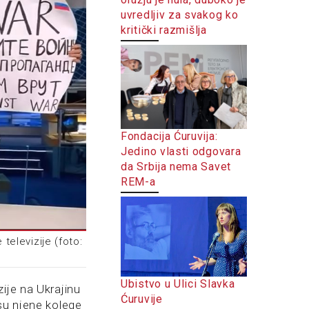
uvredljiv za svakog ko
kritički razmišlja
Fondacija Ćuruvija:
Jedino vlasti odgovara
da Srbija nema Savet
REM-a
televizije (foto:
Ubistvo u Ulici Slavka
ije na Ukrajinu
Ćuruvije
su njene kolege