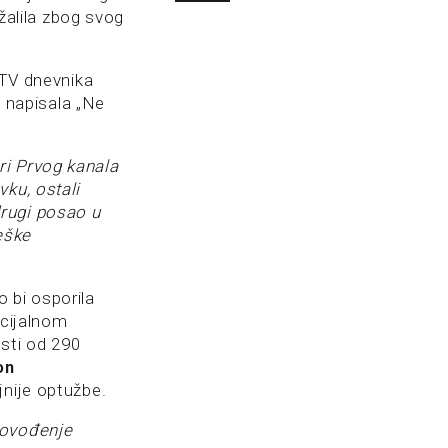
ažalila zbog svog
 TV dnevnika
e napisala „Ne
ri Prvog kanala
vku, ostali
drugi posao u
eške
 bi osporila
ecijalnom
sti od 290
on
jnije optužbe.
rovođenje