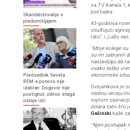
sa TV Kanala 1, k
postupka.
Skandalizovanje s
predumišljajem
43-godišnja novin
osuđujući agresij
ratu“, i „Lažu vas.
“Moje kolege su
su im zabranili 
nastavljaju da r
ovako teško vrem
ekonomske situac
Predsednik Saveta
REM-a ponovo nije
Ovsjanikova je o
izabran: Dogovor nije
vladinu verziju i
postignut, odnos snaga
vojnom operacijo
ostaje isti
dolara zato što 
Gašinski
kaže za
“
Njen postupak n