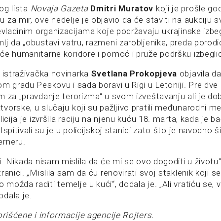
og lista
Novaja Gazeta
Dmitri Muratov
koji je prošle go
za mir, ove nedelje je objavio da će staviti na aukciju s
evladinim organizacijama koje podržavaju ukrajinske izbegl
lj da „obustavi vatru, razmeni zarobljenike, preda porod
će humanitarne koridore i pomoć i pruže podršku izbegli
a istraživačka novinarka
Svetlana Prokopjeva
objavila da
m gradu Peskovu i sada boravi u Rigi u Letoniji. Pre dve
m za „pravdanje terorizma“ u svom izveštavanju ali je do
orske, u slučaju koji su pažljivo pratili međunarodni med
licija je izvršila raciju na njenu kuću 18. marta, kada je b
spitivali su je u policijskoj stanici zato što je navodno šir
erneru.
i. Nikada nisam mislila da će mi se ovo dogoditi u životu“
ranici. „Mislila sam da ću renovirati svoj staklenik koji s
ožda raditi temelje u kući“, dodala je. „Ali vratiću se, 
dala je.
orišćene i informacije agencije Rojters.