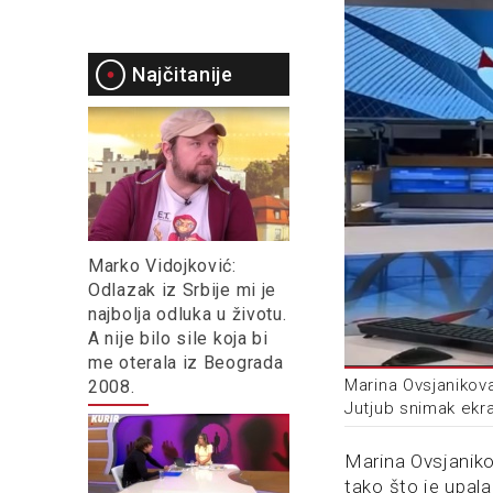
Najčitanije
Marko Vidojković:
Odlazak iz Srbije mi je
najbolja odluka u životu.
A nije bilo sile koja bi
me oterala iz Beograda
Marina Ovsjanikova
2008.
Jutjub snimak ekr
Marina Ovsjaniko
tako što je upal