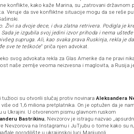
ne konflikte, kako kaže Marina, su „zatrovani državnom
sta. Veruje da sve konfliktne situacije mogu da se reše p
ašinski.
o. Živi sa dvoje dece, i dva zlatna retrivera. Podigla je kr
 Sada je izgubila svoj jedini izvor prihoda i nema ušteđe
ivšeg supruga. Ali, kao svaka prava Ruskinja, rekla je d
đe sve te teškoće
“ priča njen advokat.
reko svog advokata rekla za Glas Amerike da ne pravi ni
ost naše zemlje veoma neizvesna i maglovita, a Rusija j
 tužioci su otvorili slučaj protiv novinara
Aleksandera N
više od 1,6 miliona pretplatnika. On je optužen da je nam
tu u Ukrajini. U otvorenom pismu glavnom ruskom
anderu Bastrikinu
, Nevzorov je istragu nazvao „apsurd
ve Nevzorova na Instagramu i JuTjubu o tome kako su r
ale porodilište u ukrajinskoj luci Marijupolj.