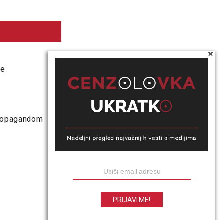
je
propagandom