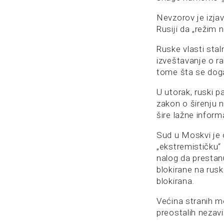
Nevzorov je izjav
Rusiji da „režim 
Ruske vlasti stal
izveštavanje o ra
tome šta se događ
U utorak, ruski 
zakon o širenju 
šire lažne inform
Sud u Moskvi je 
„ekstremističku“ 
nalog da prestan
blokirane na rus
blokirana.
Većina stranih me
preostalih nezavi