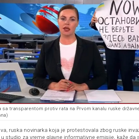
 sa transparentom protiv rata na Prvom kanalu ruske državne 
ana)
va, ruska novinarka koja je protestovala zbog ruske invaz
a u studio za vreme glavne informativne emisije, kaže da 