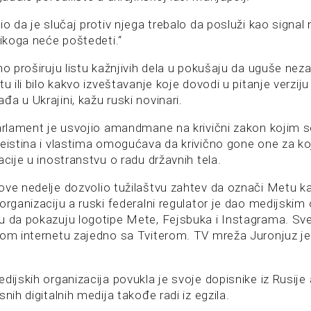
io da je slučaj protiv njega trebalo da posluži kao signal
nikoga neće poštedeti.“
no proširuju listu kažnjivih dela u pokušaju da uguše nez
tu ili bilo kakvo izveštavanje koje dovodi u pitanje verzij
a u Ukrajini, kažu ruski novinari.
parlament je usvojio amandmane na krivični zakon kojim se
neistina i vlastima omogućava da krivično gone one za k
acije u inostranstvu o radu državnih tela.
ove nedelje dozvolio tužilaštvu zahtev da označi Metu k
organizaciju a ruski federalni regulator je dao medijskim
u da pokazuju logotipe Mete, Fejsbuka i Instagrama. Sve
kom internetu zajedno sa Tviterom. TV mreža Juronjuz j
dijskih organizacija povukla je svoje dopisnike iz Rusije 
snih digitalnih medija takođe radi iz egzila.