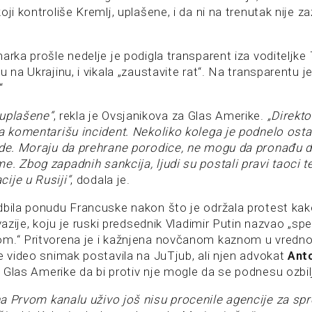
oji kontroliše Kremlj, uplašene, i da ni na trenutak nije z
arka prošle nedelje je podigla transparent iza voditeljke
u na Ukrajinu, i vikala „zaustavite rat“. Na transparentu j
“
 uplašene“
, rekla je Ovsjanikova za Glas Amerike.
„Direkto
da komentarišu incident. Nekoliko kolega je podnelo osta
ade. Moraju da prehrane porodice, ne mogu da pronađu 
e. Zbog zapadnih sankcija, ljudi su postali pravi taoci t
ije u Rusiji“
, dodala je.
dbila ponudu Francuske nakon što je održala protest kako
nvazije, koju je ruski predsednik Vladimir Putin nazvao „sp
m.“ Pritvorena je i kažnjena novčanom kaznom u vredno
je video snimak postavila na JuTjub, ali njen advokat
Ant
 Glas Amerike da bi protiv nje mogle da se podnesu ozbil
a Prvom kanalu uživo još nisu procenile agencije za sp