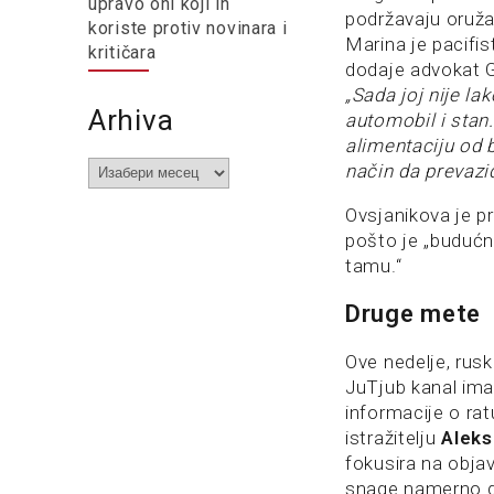
upravo oni koji ih
podržavaju oruža
koriste protiv novinara i
Marina je pacifi
kritičara
dodaje advokat G
„Sada joj nije lak
Arhiva
automobil i stan.
alimentaciju od b
Arhiva
način da prevazi
Ovsjanikova je p
pošto je „budućn
tamu.“
Druge mete
Ove nedelje, ruski
JuTjub kanal ima 
informacije o ra
istražitelju
Aleks
fokusira na obja
snage namerno gađ