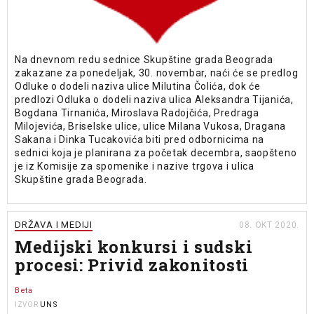
Na dnevnom redu sednice Skupštine grada Beograda
zakazane za ponedeljak, 30. novembar, naći će se predlog
Odluke o dodeli naziva ulice Milutina Čolića, dok će
predlozi Odluka o dodeli naziva ulica Aleksandra Tijanića,
Bogdana Tirnanića, Miroslava Radojčića, Predraga
Milojevića, Briselske ulice, ulice Milana Vukosa, Dragana
Sakana i Dinka Tucakovića biti pred odbornicima na
sednici koja je planirana za početak decembra, saopšteno
je iz Komisije za spomenike i nazive trgova i ulica
Skupštine grada Beograda.
DRŽAVA I MEDIJI
08. OKT 2020.
Medijski konkursi i sudski
procesi: Privid zakonitosti
Beta
UNS
IZVOR