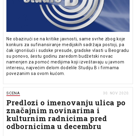
Ne obazirući se na kritike javnosti, same svrhe zbog koje
konkurs za sufinansiranje medijskih sadržaja postoji, pa
čak ignorišući i sudske presude, gradske vlasti u Beogradu
su ponovo, šestu godinu zaredom budžetski novac
namenjen za pomoć medijima koji izveštavaju u javnom
interesu, najvećim delom dodelile Studiju B i firmama
povezanim sa ovom kućom.
SCENA
30. NOV 2020.
Predlozi o imenovanju ulica po
značajnim novinarima i
kulturnim radnicima pred
odbornicima u decembru