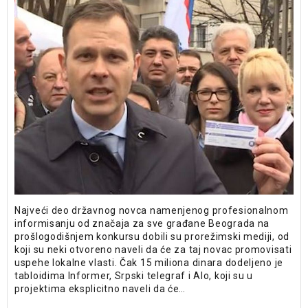
Najveći deo državnog novca namenjenog profesionalnom
informisanju od značaja za sve građane Beograda na
prošlogodišnjem konkursu dobili su prorežimski mediji, od
koji su neki otvoreno naveli da će za taj novac promovisati
uspehe lokalne vlasti. Čak 15 miliona dinara dodeljeno je
tabloidima Informer, Srpski telegraf i Alo, koji su u
projektima eksplicitno naveli da će…