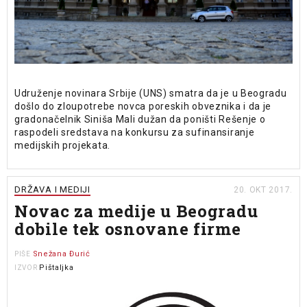
Udruženje novinara Srbije (UNS) smatra da je u Beogradu
došlo do zloupotrebe novca poreskih obveznika i da je
gradonačelnik Siniša Mali dužan da poništi Rešenje o
raspodeli sredstava na konkursu za sufinansiranje
medijskih projekata.
DRŽAVA I MEDIJI
20. OKT 2017.
Novac za medije u Beogradu
dobile tek osnovane firme
Snežana Đurić
PIŠE
Pištaljka
IZVOR