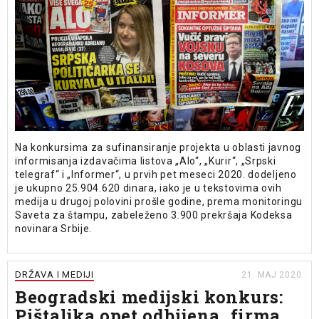
Na konkursima za sufinansiranje projekta u oblasti javnog
informisanja izdavačima listova „Alo“, „Kurir“, „Srpski
telegraf“ i „Informer“, u prvih pet meseci 2020. dodeljeno
je ukupno 25.904.620 dinara, iako je u tekstovima ovih
medija u drugoj polovini prošle godine, prema monitoringu
Saveta za štampu, zabeleženo 3.900 prekršaja Kodeksa
novinara Srbije.
DRŽAVA I MEDIJI
21. MAJ 2020.
Beogradski medijski konkurs:
Pištaljka opet odbijena, firma