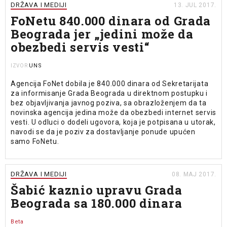
DRŽAVA I MEDIJI
13. JUL 2017.
FoNetu 840.000 dinara od Grada
Beograda jer „jedini može da
obezbedi servis vesti“
UNS
IZVOR
Agencija FoNet dobila je 840.000 dinara od Sekretarijata
za informisanje Grada Beograda u direktnom postupku i
bez objavljivanja javnog poziva, sa obrazloženjem da ta
novinska agencija jedina može da obezbedi internet servis
vesti. U odluci o dodeli ugovora, koja je potpisana u utorak,
navodi se da je poziv za dostavljanje ponude upućen
samo FoNetu.
DRŽAVA I MEDIJI
08. MAJ 2017.
Šabić kaznio upravu Grada
Beograda sa 180.000 dinara
Beta