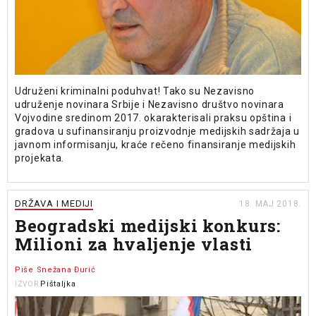
Udruženi kriminalni poduhvat! Tako su Nezavisno
udruženje novinara Srbije i Nezavisno društvo novinara
Vojvodine sredinom 2017. okarakterisali praksu opština i
gradova u sufinansiranju proizvodnje medijskih sadržaja u
javnom informisanju, kraće rečeno finansiranje medijskih
projekata.
DRŽAVA I MEDIJI
18. MAJ 2018.
Beogradski medijski konkurs:
Milioni za hvaljenje vlasti
Piše Snežana Đurić
Pištaljka
IZVOR