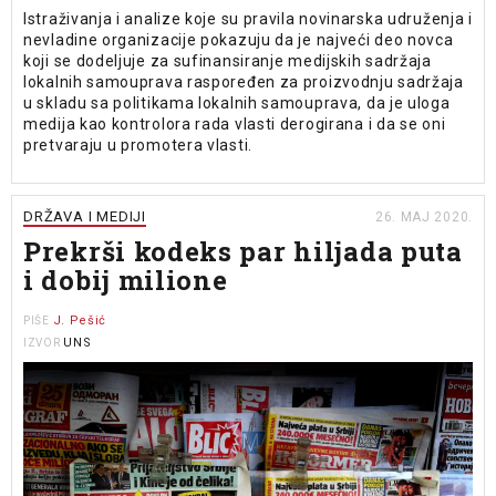
Istraživanja i analize koje su pravila novinarska udruženja i
nevladine organizacije pokazuju da je najveći deo novca
koji se dodeljuje za sufinansiranje medijskih sadržaja
lokalnih samouprava raspoređen za proizvodnju sadržaja
u skladu sa politikama lokalnih samouprava, da je uloga
medija kao kontrolora rada vlasti derogirana i da se oni
pretvaraju u promotera vlasti.
DRŽAVA I MEDIJI
26. MAJ 2020.
Prekrši kodeks par hiljada puta
i dobij milione
J. Pešić
PIŠE
UNS
IZVOR