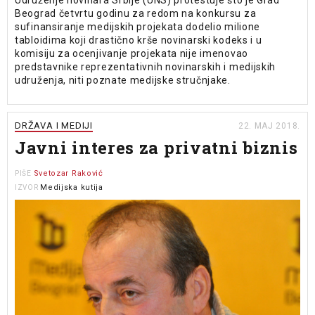
Udruženje novinara Srbije (UNS) protestuje što je Grad
Beograd četvrtu godinu za redom na konkursu za
sufinansiranje medijskih projekata dodelio milione
tabloidima koji drastično krše novinarski kodeks i u
komisiju za ocenjivanje projekata nije imenovao
predstavnike reprezentativnih novinarskih i medijskih
udruženja, niti poznate medijske stručnjake.
DRŽAVA I MEDIJI
22. MAJ 2018.
Javni interes za privatni biznis
Svetozar Raković
PIŠE
Medijska kutija
IZVOR