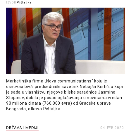
Pištaljka
IZVOR
Marketinška firma „Nova communications“ koju je
osnovao bivši predsednički savetnik Nebojša Krstić, a koja
je sada u vlasništvu njegove bliske saradnice Jasmine
Stojanov, dobila je posao oglašavanja u novinama vredan
90 miliona dinara (760.000 evra) od Gradske uprave
Beograda, otkriva Pištaljka.
DRŽAVA I MEDIJI
04. FEB 2020.