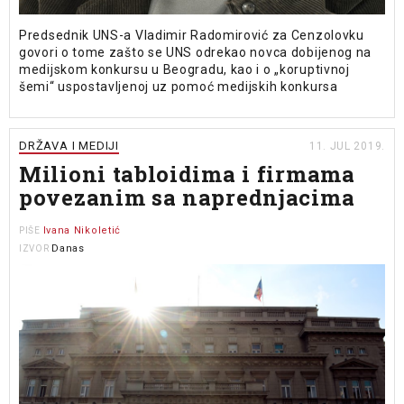
Predsednik UNS-a Vladimir Radomirović za Cenzolovku
govori o tome zašto se UNS odrekao novca dobijenog na
medijskom konkursu u Beogradu, kao i o „koruptivnoj
šemi“ uspostavljenoj uz pomoć medijskih konkursa
DRŽAVA I MEDIJI
11. JUL 2019.
Milioni tabloidima i firmama
povezanim sa naprednjacima
Ivana Nikoletić
PIŠE
Danas
IZVOR