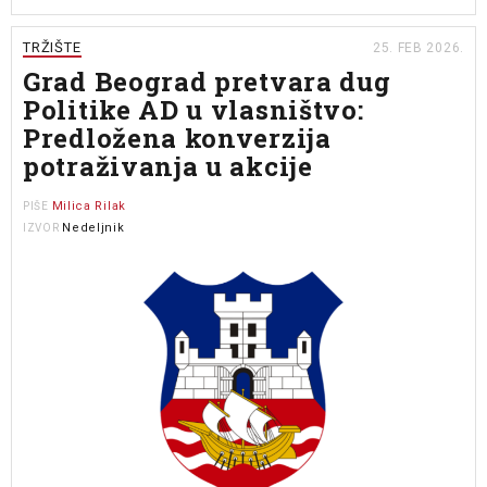
TRŽIŠTE
25. FEB 2026.
Grad Beograd pretvara dug
Politike AD u vlasništvo:
Predložena konverzija
potraživanja u akcije
Milica Rilak
PIŠE
Nedeljnik
IZVOR