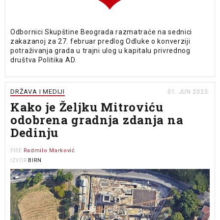
Odbornici Skupštine Beograda razmatraće na sednici
zakazanoj za 27. februar predlog Odluke o konverziji
potraživanja grada u trajni ulog u kapitalu privrednog
društva Politika AD.
DRŽAVA I MEDIJI
01. JUN 2023.
Kako je Željku Mitroviću
odobrena gradnja zdanja na
Dedinju
Radmilo Marković
PIŠE
BIRN
IZVOR