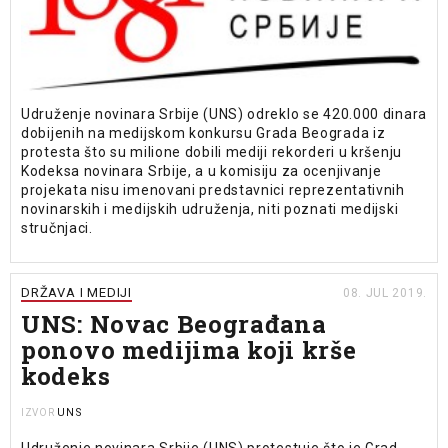
Udruženje novinara Srbije (UNS) odreklo se 420.000 dinara
dobijenih na medijskom konkursu Grada Beograda iz
protesta što su milione dobili mediji rekorderi u kršenju
Kodeksa novinara Srbije, a u komisiju za ocenjivanje
projekata nisu imenovani predstavnici reprezentativnih
novinarskih i medijskih udruženja, niti poznati medijski
stručnjaci.
DRŽAVA I MEDIJI
08. JUL 2019.
UNS: Novac Beograđana
ponovo medijima koji krše
kodeks
UNS
IZVOR