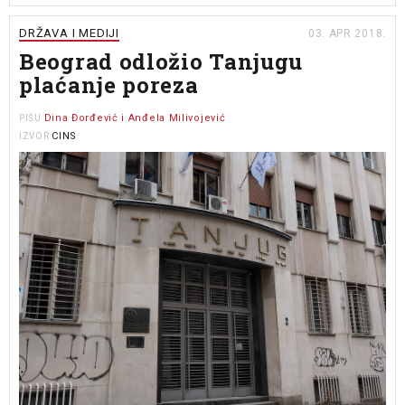
DRŽAVA I MEDIJI
03. APR 2018.
Beograd odložio Tanjugu
plaćanje poreza
Dina Đorđević i Anđela Milivojević
PIŠU
CINS
IZVOR