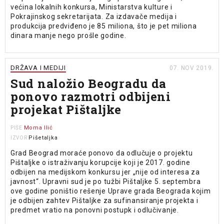
većina lokalnih konkursa, Ministarstva kulture i
Pokrajinskog sekretarijata. Za izdavače medija i
produkcija predviđeno je 85 miliona, što je pet miliona
dinara manje nego prošle godine.
DRŽAVA I MEDIJI
07. NOV 2019.
Sud naložio Beogradu da
ponovo razmotri odbijeni
projekat Pištaljke
Moma Ilić
PIŠE
Pišetaljka
IZVOR
Grad Beograd moraće ponovo da odlučuje o projektu
Pištaljke o istraživanju korupcije koji je 2017. godine
odbijen na medijskom konkursu jer „nije od interesa za
javnost“. Upravni sud je po tužbi Pištaljke 5. septembra
ove godine poništio rešenje Uprave grada Beograda kojim
je odbijen zahtev Pištaljke za sufinansiranje projekta i
predmet vratio na ponovni postupk i odlučivanje.