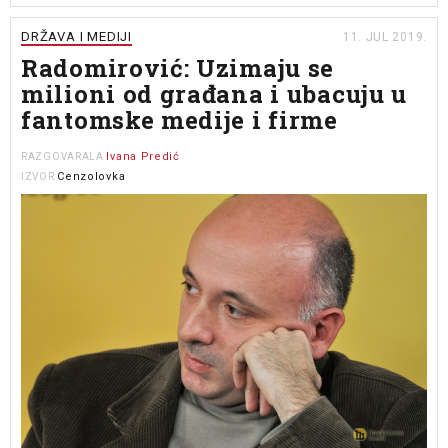
DRŽAVA I MEDIJI
11. JUL 2019.
Radomirović: Uzimaju se
milioni od građana i ubacuju u
fantomske medije i firme
Ivana Predić
RAZGOVARALA
Cenzolovka
IZVOR