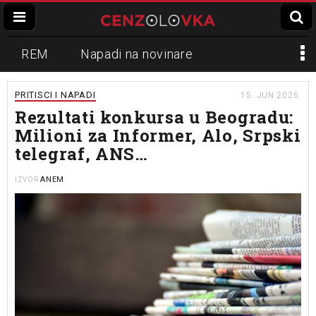
REM
Napadi na novinare
Zvučni top
Crna Gora
N1
PRITISCI I NAPADI
15. JUN 2026.
Rezultati konkursa u Beogradu:
Propaganda
Lokalni mediji
Milioni za Informer, Alo, Srpski
telegraf, ANS…
Informer
Slavko Ćuruvija
ANEM
IZVOR