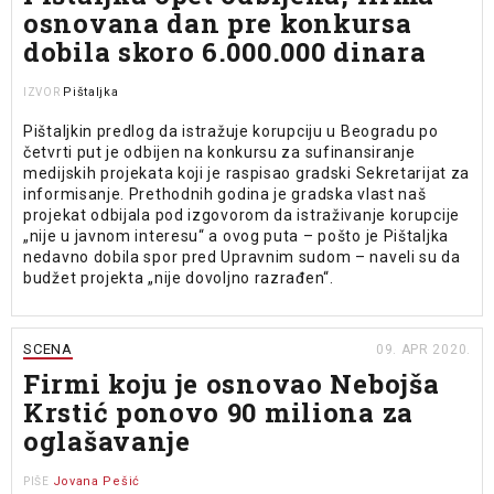
osnovana dan pre konkursa
dobila skoro 6.000.000 dinara
Pištaljka
IZVOR
Pištaljkin predlog da istražuje korupciju u Beogradu po
četvrti put je odbijen na konkursu za sufinansiranje
medijskih projekata koji je raspisao gradski Sekretarijat za
informisanje. Prethodnih godina je gradska vlast naš
projekat odbijala pod izgovorom da istraživanje korupcije
„nije u javnom interesu“ a ovog puta – pošto je Pištaljka
nedavno dobila spor pred Upravnim sudom – naveli su da
budžet projekta „nije dovoljno razrađen“.
SCENA
09. APR 2020.
Firmi koju je osnovao Nebojša
Krstić ponovo 90 miliona za
oglašavanje
Jovana Pešić
PIŠE