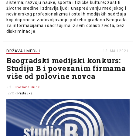
sistema; razvoju nauke, sporta i fizičke kulture; zaštiti
životne sredine i zdravlja ljudi; unapređivanju medijskog i
novinarskog profesionalizma i ostalih medijskih sadržaja
koji doprinose zadovoljavanju potreba građana Beograda
za informacijama i sadržajima iz svih oblasti života, bez
diskriminacije.
DRŽAVA I MEDIJI
13. MAJ 2021.
Beogradski medijski konkurs:
Studiju B i povezanim firmama
više od polovine novca
Snežana Đurić
PIŠE
Pištaljka
IZVOR