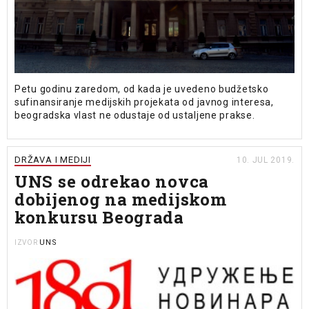
Petu godinu zaredom, od kada je uvedeno budžetsko
sufinansiranje medijskih projekata od javnog interesa,
beogradska vlast ne odustaje od ustaljene prakse.
DRŽAVA I MEDIJI
10. JUL 2019.
UNS se odrekao novca
dobijenog na medijskom
konkursu Beograda
UNS
IZVOR