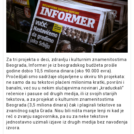
Za tri projekta o deci, zdravlju i kulturnim znamenitostima
Beograda, Informer je iz beogradskog budžeta prošle
godine dobio 10,5 miliona dinara (oko 90.000 evra).
Pročešljali smo sadržaje objavljene u okviru tih projekata:
ne samo da su tekstovi plaćeni milionima kratki, površni i
banalni, već su u nekim slučajevima novinari „kraduckali“
rečenice i pasuse od drugih medija, ili iz svojih starijih
tekstova, a za projekat o kulturnim znamenitostima
Beograda (3,5 miliona dinara) čak i plagirali tekstove sa
zvaničnog sajta Grada. Nisu bili ništa manje lenji ni kad je
reč o zvanju sagovornika, pa su za neke tekstove
jednostavno uzimali izjave iz drugih medija bez navođenja
izvora.