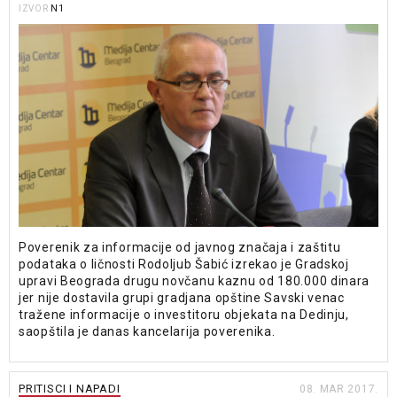
N1
IZVOR
Poverenik za informacije od javnog značaja i zaštitu
podataka o ličnosti Rodoljub Šabić izrekao je Gradskoj
upravi Beograda drugu novčanu kaznu od 180.000 dinara
jer nije dostavila grupi gradjana opštine Savski venac
tražene informacije o investitoru objekata na Dedinju,
saopštila je danas kancelarija poverenika.
PRITISCI I NAPADI
08. MAR 2017.