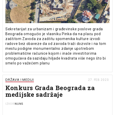
Sekretarijat za urbanizam i građevinske poslove grada
Beograda omogućio je vlasniku Pinka da na placu pod
zaštitom Zavoda za zaštitu spomenika kulture izvodi
radove bez obaveze da od zavoda traži dozvole i na tom
mestu podigne monumentalno zdanje upotrebom
problematične računice kojom i inače investitorima
omogućava da sazidaju hiljade kvadrata više nego što bi
smelo po važećem planu
DRŽAVA I MEDIJI
27. FEB 2023.
Konkurs Grada Beograda za
medijske sadržaje
NUNS
IZVOR