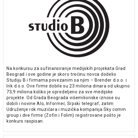
Na konkursu za sufinansiranje medijskih projekata Grad
Beograd i ove godine je skoro trećinu novca dodelio
Studiju B i firmama povezanim sa njim – Brender d.o.o. i
Irik d.o.o. Ove firme dobile su 23 miliona dinara od ukupno
73,9 miliona koliko je opredeljeno za sve medijske
projekte. Od Grada Beograda višemilionske iznose su
dobili i novine Alo, Informer, Srpski telegraf, zatim
Udruženje rok muzičara i muzička kompanija Sky comm
group i dve firme (Zofin i Folim) registrovane pošto je
konkurs raspisan.