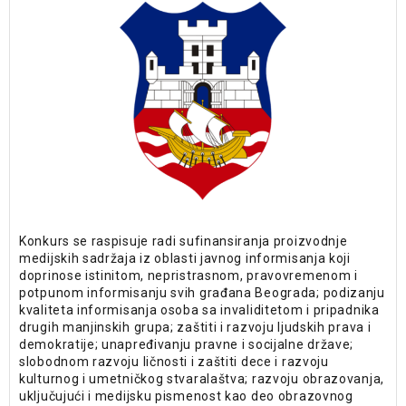
Konkurs se raspisuje radi sufinansiranja proizvodnje
medijskih sadržaja iz oblasti javnog informisanja koji
doprinose istinitom, nepristrasnom, pravovremenom i
potpunom informisanju svih građana Beograda; podizanju
kvaliteta informisanja osoba sa invaliditetom i pripadnika
drugih manjinskih grupa; zaštiti i razvoju ljudskih prava i
demokratije; unapređivanju pravne i socijalne države;
slobodnom razvoju ličnosti i zaštiti dece i razvoju
kulturnog i umetničkog stvaralaštva; razvoju obrazovanja,
uključujući i medijsku pismenost kao deo obrazovnog