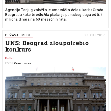
Agencija Tanjug založila je umetnička dela u korist Grada
Beograda kako bi odložila plaćanje poreskog duga od 5,7
miliona dinara na 60 mesečnih rata.
DRŽAVA I MEDIJI
20. OKT 2017.
UNS: Beograd zloupotrebio
konkurs
FoNet
Cenzolovka
IZVOR