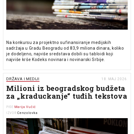
Na konkursu za projektno sufinansiranje medijskih
sadržaja u Gradu Beogradu od 83,9 miliona dinara, koliko
je dodeljeno, najviše sredstava dobili su tabloidi koji
najviše krše Kodeks novinara i novinarski Srbije.
DRŽAVA I MEDIJI
18. MAJ 2026.
Milioni iz beogradskog budžeta
za „kraduckanje“ tuđih tekstova
Marija Vučić
PIŠE
Cenzolovka
IZVOR