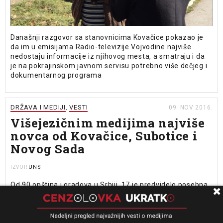
Današnji razgovor sa stanovnicima Kovačice pokazao je
da im u emisijama Radio-televizije Vojvodine najviše
nedostaju informacije iz njihovog mesta, a smatraju i da
je na pokrajinskom javnom servisu potrebno više dečjeg i
dokumentarnog programa
DRŽAVA I MEDIJI
VESTI
09. NOV 2016.
,
Višejezičnim medijima najviše
novca od Kovačice, Subotice i
Novog Sada
UNS
IZVOR
Od 90 opština i gradova u Srbiji, 17 je predvidelo posebna
sredstva za projekte na jezicima nacionalnih manjina na
konkursima za projektno sufinansiranje medija u 2016.
godini. Najviše novca za tu svrhu dodelila je Kovačica,
ukupno 7.575.000 dinara. Ova opština je podržala dva