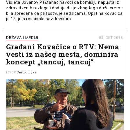
Violeta Jovanov Peštanac navodi da komisiju napušta iz
zdravstvenih razloga i dodaje da je zbog toga duže vreme
bila sprečena da prisustvuje sednicama. Opština Kovačica
je 18. jula raspisala novi konkurs.
DRŽAVA I MEDIJI
05. OKT 2018.
Građani Kovačice o RTV: Nema
vesti iz našeg mesta, dominira
koncept „tancuj, tancuj“
Cenzolovka
IZVOR