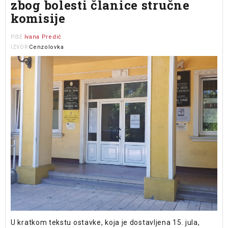
zbog bolesti članice stručne
komisije
Ivana Predić
PIŠE
Cenzolovka
IZVOR
U kratkom tekstu ostavke, koja je dostavljena 15. jula,