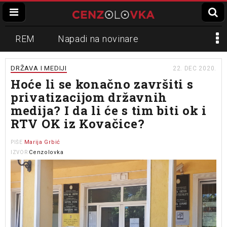
REM
Napadi na novinare
Zvučni top
Crna Gora
N1
DRŽAVA I MEDIJI
22. DEC 2020.
Hoće li se konačno završiti s
Propaganda
Lokalni mediji
privatizacijom državnih
medija? I da li će s tim biti ok i
Informer
Slavko Ćuruvija
RTV OK iz Kovačice?
Marija Grbić
PIŠE
Cenzolovka
IZVOR