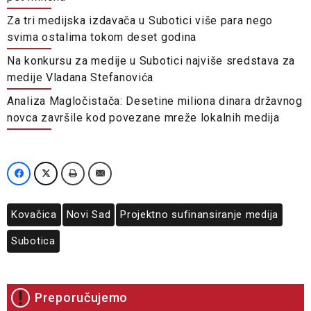
Za tri medijska izdavača u Subotici više para nego
svima ostalima tokom deset godina
Na konkursu za medije u Subotici najviše sredstava za
medije Vladana Stefanovića
Analiza Magločistača: Desetine miliona dinara državnog
novca završile kod povezane mreže lokalnih medija
Kovačica
Novi Sad
Projektno sufinansiranje medija
Subotica
Preporučujemo