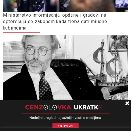
Ministarstvo informisanja, opštine i gradovi ne
opterećuju se zakonom kada treba dati milione
ljubimcima
Univerzitet Kolumbija: Slučaj „Ćuruvija” presedan, važan
za pitanja slobode izražavanja, odgovornosti i