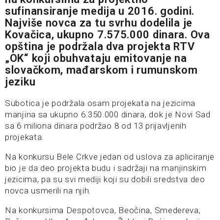
sufinansiranje medija u 2016. godini.
Najviše novca za tu svrhu dodelila je
Kovačica, ukupno 7.575.000 dinara. Ova
opština je podržala dva projekta RTV
„OK“ koji obuhvataju emitovanje na
slovačkom, mađarskom i rumunskom
jeziku
Subotica je podržala osam projekata na jezicima
manjina sa ukupno 6.350.000 dinara, dok je Novi Sad
sa 6 miliona dinara podržao 8 od 13 prijavljenih
projekata.
Na konkursu Bele Crkve jedan od uslova za apliciranje
bio je da deo projekta budu i sadržaji na manjinskim
jezicima, pa su svi mediji koji su dobili sredstva deo
novca usmerili na njih.
Na konkursima Despotovca, Beočina, Smedereva,