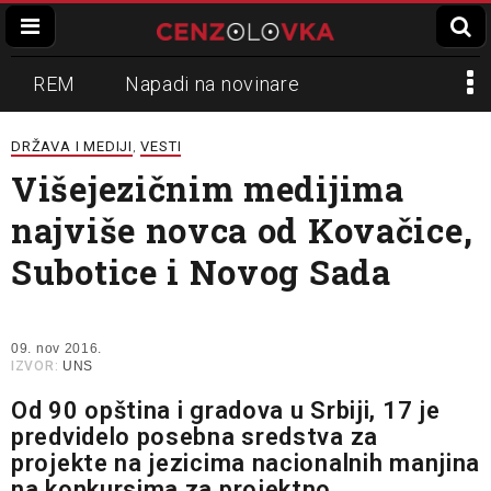
REM
Napadi na novinare
Zvučni top
Crna Gora
N1
DRŽAVA I MEDIJI
VESTI
,
Višejezičnim medijima
Propaganda
Lokalni mediji
najviše novca od Kovačice,
Informer
Slavko Ćuruvija
Subotice i Novog Sada
09. nov 2016.
IZVOR:
UNS
Od 90 opština i gradova u Srbiji, 17 je
predvidelo posebna sredstva za
projekte na jezicima nacionalnih manjina
na konkursima za projektno