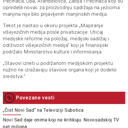
Pečinaca, Uba, Aranđelovca, Žablja i Pećinaca koji su
opredelili novac za proizvodnju sadržaja na jezicima
manjina nije bilo prijavljenih manjinskih medija.
Tekst je nastao u okviru projekta „Mapiranje
višejezičnih medija posle privatizacije: Uticaj
medijske reforme na položaj, medijski sadržaj i
održivost višejezičnih medija“ koji je finansijski
podržalo Ministarstvo kulture i informisanja.
„Stavovi izneti u podržanom medijskom projektu
nužno ne izražavaju stavove organa koji je dodelio
sredstva.“
Povezane vesti
„Čist Novi Sad“ na Televiziji Subotica
Novi Sad daje onima koji ne kritikuju: Novosadskoj TV
pet miliona