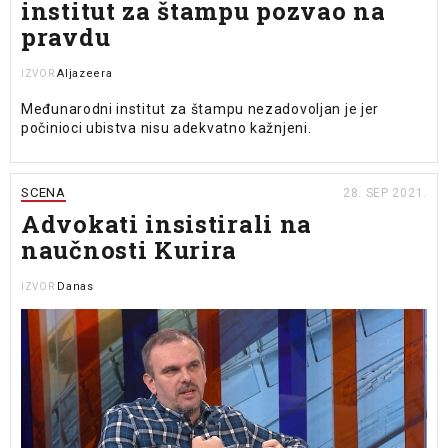
institut za štampu pozvao na
pravdu
Aljazeera
IZVOR
Međunarodni institut za štampu nezadovoljan je jer
počinioci ubistva nisu adekvatno kažnjeni.
SCENA
28. SEP 2021.
Advokati insistirali na
naučnosti Kurira
Danas
IZVOR