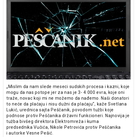
„Mislim da nam slede meseci sudskih procesa i kazni, koje
mogu da nas potope jer za nas je 3- 4.000 evra, koje oni
traže, novac koji mi ne možemo da nađemo. Naši donatori
to neće da plaćaju i nisu dužni da plaćaju“, kaže Svetlana
Lukić, urednica sajta Peščanik, povodom tužbi koje
podnose protiv Peščanika državni funkcioneri. Najnovija je
tužba bivšeg direktora Elektromreža i kuma
predsednika Vučića, Nikole Petrovića protiv Peščanika
i autorke Vesne Pešić.