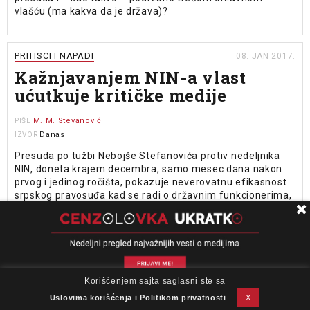
vlašću (ma kakva da je država)?
PRITISCI I NAPADI
08. JAN 2017.
Kažnjavanjem NIN-a vlast
ućutkuje kritičke medije
M. M. Stevanović
PIŠE
Danas
IZVOR
Presuda po tužbi Nebojše Stefanovića protiv nedeljnika
NIN, doneta krajem decembra, samo mesec dana nakon
prvog i jedinog ročišta, pokazuje neverovatnu efikasnost
srpskog pravosuđa kad se radi o državnim funkcionerima,
ali i istinski atak na slobodu govora koji, prema rečima
naših sagovornika i sagovornica, umnogome podseća na
devedesete.
Preuzeto sa:
NUNS
Korišćenjem sajta saglasni ste sa
O nama
Impresum
Podrška
Kontakt
Newsletter
Uslovi korišćenja
Uslovima korišćenja i Politikom privatnosti
X