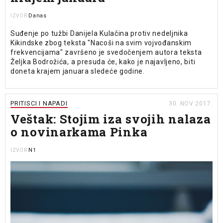
Danas
IZVOR
Suđenje po tužbi Danijela Kulačina protiv nedeljnika
Kikindske zbog teksta "Nacoši na svim vojvođanskim
frekvencijama" završeno je svedočenjem autora teksta
Željka Bodrožića, a presuda će, kako je najavljeno, biti
doneta krajem januara sledeće godine.
PRITISCI I NAPADI
30. NOV 2017.
Veštak: Stojim iza svojih nalaza
o novinarkama Pinka
N1
IZVOR