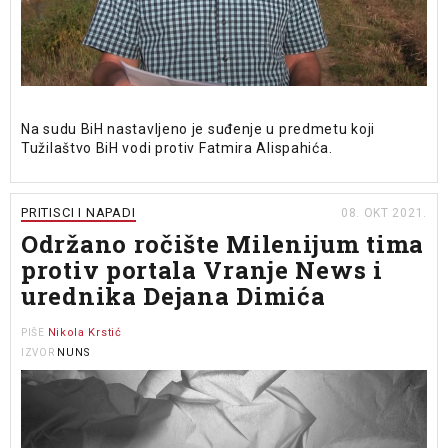
Na sudu BiH nastavljeno je suđenje u predmetu koji
Tužilaštvo BiH vodi protiv Fatmira Alispahića.
PRITISCI I NAPADI
08. OKT 2021.
Održano ročište Milenijum tima
protiv portala Vranje News i
urednika Dejana Dimića
Nikola Krstić
PIŠE
NUNS
IZVOR