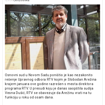
Cenzolovka
IZVOR
Osnovni sud u Novom Sadu poništio je kao nezakonito
rešenje Upravnog odbora RTV kojim je Slobodan Arežina
krajem januara ove godine razrešen s mesta direktora
programa RTV. U presudi koju je danas saopštila sudija
Vesna Dušić, RTV se obavezuje da Arežinu vrati na tu
funkciju u roku od osam dana.