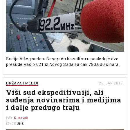
Sudije Višeg suda u Beogradu kaznili su u poslednje dve
presude Radio 021 iz Novog Sada sa čak 780.000 dinara.
DRŽAVA I MEDIJI
25. JAN 2017.
Viši sud ekspeditivniji, ali
suđenja novinarima i medijima
i dalje predugo traju
K. Kovač
PIŠE
UNS
IZVOR