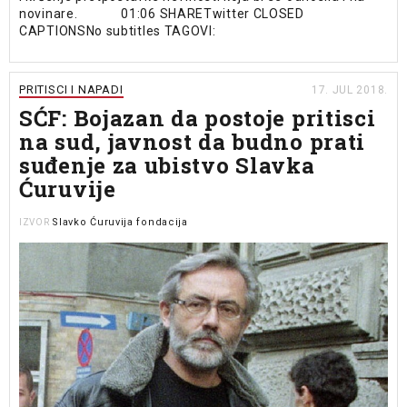
novinare. 01:06 SHARETwitter CLOSED
CAPTIONSNo subtitles TAGOVI:
PRITISCI I NAPADI
17. JUL 2018.
SĆF: Bojazan da postoje pritisci
na sud, javnost da budno prati
suđenje za ubistvo Slavka
Ćuruvije
Slavko Ćuruvija fondacija
IZVOR