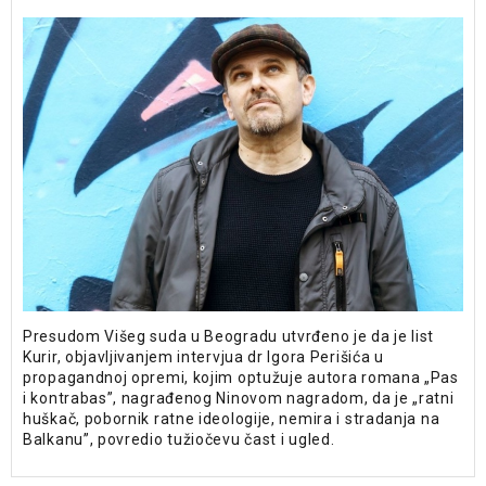
Presudom Višeg suda u Beogradu utvrđeno je da je list
Kurir, objavljivanjem intervjua dr Igora Perišića u
propagandnoj opremi, kojim optužuje autora romana „Pas
i kontrabas”, nagrađenog Ninovom nagradom, da je „ratni
huškač, pobornik ratne ideologije, nemira i stradanja na
Balkanu”, povredio tužiočevu čast i ugled.