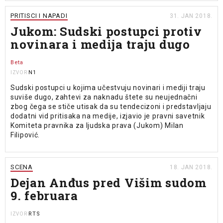
PRITISCI I NAPADI
31. JAN 2018.
Jukom: Sudski postupci protiv
novinara i medija traju dugo
Beta
N1
IZVOR
Sudski postupci u kojima učestvuju novinari i mediji traju
suviše dugo, zahtevi za naknadu štete su neujednačni
zbog čega se stiče utisak da su tendecizoni i predstavljaju
dodatni vid pritisaka na medije, izjavio je pravni savetnik
Komiteta pravnika za ljudska prava (Jukom) Milan
Filipović.
SCENA
18. JAN 2018.
Dejan Anđus pred Višim sudom
9. februara
RTS
IZVOR