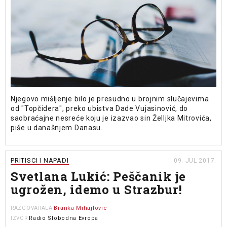
Njegovo mišljenje bilo je presudno u brojnim slučajevima
od "Topčidera", preko ubistva Dade Vujasinović, do
saobraćajne nesreće koju je izazvao sin Želljka Mitrovića,
piše u današnjem Danasu.
PRITISCI I NAPADI
09. JUL 2017.
Svetlana Lukić: Peščanik je
ugrožen, idemo u Strazbur!
Branka Mihajlovic
RAZGOVARALA
Radio Slobodna Evropa
IZVOR