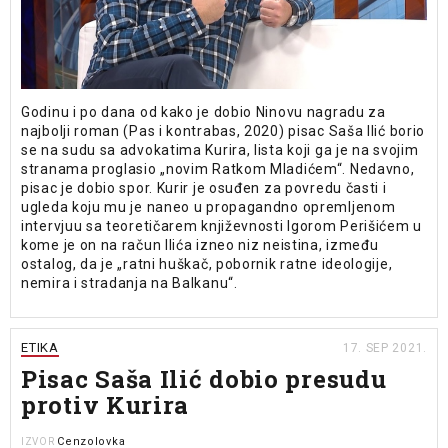
Godinu i po dana od kako je dobio Ninovu nagradu za
najbolji roman (Pas i kontrabas, 2020) pisac Saša Ilić borio
se na sudu sa advokatima Kurira, lista koji ga je na svojim
stranama proglasio „novim Ratkom Mladićem“. Nedavno,
pisac je dobio spor. Kurir je osuđen za povredu časti i
ugleda koju mu je naneo u propagandno opremljenom
intervjuu sa teoretičarem književnosti Igorom Perišićem u
kome je on na račun Ilića izneo niz neistina, između
ostalog, da je „ratni huškač, pobornik ratne ideologije,
nemira i stradanja na Balkanu“.
ETIKA
17. SEP 2021.
Pisac Saša Ilić dobio presudu
protiv Kurira
Cenzolovka
IZVOR