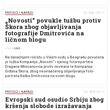
PRITISCI I NAPADI
26. MAJ 2017.
„Novosti“ povukle tužbu protiv
Škora zbog objavljivanja
fotografije Dmitrovića na
ličnom blogu
UNS
IZVOR
Na današnjem ročištu u Višem sudu u Beogradu povučena
je tužba Kompanije „Novosti“ i njenog fotoreportera
Dragana Milovanovića protiv novinara te Kompanije
Srđana Škora, zbog neovlašćenog objavljivanja foto-
portreta Ratka Dmitrovića na svom blogu.
PRITISCI I NAPADI
04. APR 2017.
Evropski sud osudio Srbiju zbog
kršenja slobode izražavanja