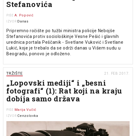
Stefanovića
A. Popović
PIŠE
Danas
IZVOR
Pripremno ročište po tužbi ministra policije Nebojše
Stefanovića protiv sociološkinje Vesne Pešić i glavnih
urednica portala Peščanik - Svetlane Vuković i Svetlane
Lukić, koje je trebalo da se održi danas u Višem sudu u
Beogradu, ponovo je odloženo.
TRŽIŠTE
21. FEB 2017.
„Lopovski mediji“ i „besni
fotografi“ (1): Rat koji na kraju
dobija samo država
Marija Vučić
PIŠE
Cenzolovka
IZVOR