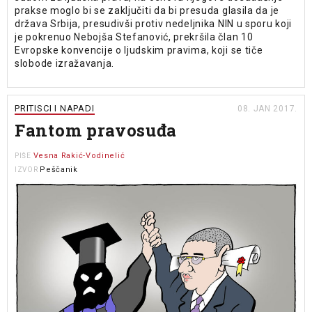
prakse moglo bi se zaključiti da bi presuda glasila da je
država Srbija, presudivši protiv nedeljnika NIN u sporu koji
je pokrenuo Nebojša Stefanović, prekršila član 10
Evropske konvencije o ljudskim pravima, koji se tiče
slobode izražavanja.
PRITISCI I NAPADI
08. JAN 2017.
Fantom pravosuđa
Vesna Rakić-Vodinelić
PIŠE
Peščanik
IZVOR