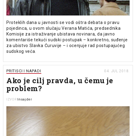
Proteklih dana u javnosti se vodi oštra debata o pravu
pojedinca, u ovom slučaju Verana Matića, predsednika
Komisije za istraživanje ubistava novinara, da javno
komentariše tekući sudski postupak – konkretno, suđenje
za ubistvo Slavka Ćuruvije – i ocenjuje rad postupajućeg
sudskog veća.
PRITISCI I NAPADI
04. JUL 2018.
Ako je cilj pravda, u čemu je
problem?
Insajder
IZVOR