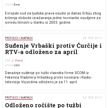
Beta
IZVOR
Evropski sud za ljudska prava osudio je danas Srbiju zbog
kršenja slobode izražavanja jedne novinarke osudjene za
uvredu ličnosti u članku iz 2003. godine.
PRITISCI I NAPADI
28. FEB 2017.
Suđenje Vrbaški protiv Ćurčije i
RTV-a odloženo za april
J. Pešić
PIŠE
UNS
IZVOR
Današnje suđenje po tužbi vlasnika firme SCOM iz
Feketića Vladimira Vrbaškog protiv novinara i Radio-
televizije Vojvodina odloženo je za 11. april.
PRITISCI I NAPADI
22. FEB 2017.
Odloženo ročište po tužbi