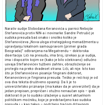
Narativ sudije Slobodana Keranovića u parnici Nebojše
Stefanovića protiv NIN-a i novinarke Sandre Petrušić je
sudska presuda baš onako i onoliko koliko je
Stefanovićeva „Nova uloga strategijskog menadžmenta u
upravljanju lokalnom samoupravom (primer grada
Beograda)” odbranjena na Megatrendu – doktorska
disertacija. Liči na presudu, ima broj, izrekao ju je sudija,
ima i dispozitiv kojim se (kako je bilo očekivano) odlučno
usvaja Stefanovićev tužbeni zahtev, obrazloženje se
proteglo na preko dvadeset strana. Liči, ali nije. Isto kao
što je Stefanovićevo pisanije fingirani doktorat,
Keranovićevo je fingirana presuda. Teško je reći koji je od
ova dva teksta društveno opasniji. Da li je to
univerzitetsko priznanje (ma kakav da je univerzitet) da je
jedan prepisan, prepričan i otužno nenaučan spis – ipak
doktorat ili je to sudsko izlaženje u susret aktuelnom
političkom moćniku, koje je predstavljeno kao sudska
presuda i – kao takvo – podržano trećom državnom