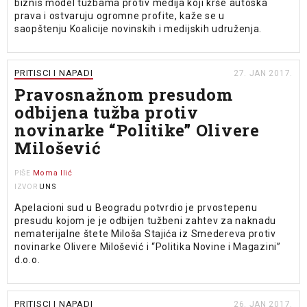
biznis model tužbama protiv medija koji krše autoska
prava i ostvaruju ogromne profite, kaže se u
saopštenju Koalicije novinskih i medijskih udruženja.
PRITISCI I NAPADI
27. JAN 2017.
Pravosnažnom presudom
odbijena tužba protiv
novinarke “Politike” Olivere
Milošević
Moma Ilić
PIŠE
UNS
IZVOR
Apelacioni sud u Beogradu potvrdio je prvostepenu
presudu kojom je je odbijen tužbeni zahtev za naknadu
nematerijalne štete Miloša Stajića iz Smedereva protiv
novinarke Olivere Milošević i “Politika Novine i Magazini”
d.o.o.
PRITISCI I NAPADI
26. JAN 2017.