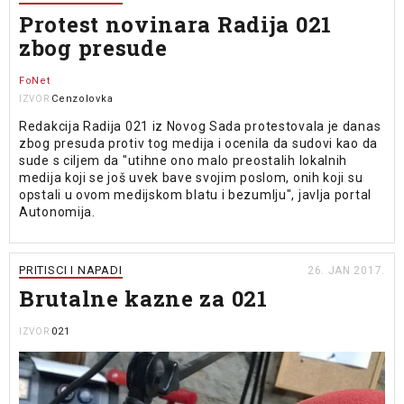
Protest novinara Radija 021
zbog presude
FoNet
Cenzolovka
IZVOR
Redakcija Radija 021 iz Novog Sada protestovala je danas
zbog presuda protiv tog medija i ocenila da sudovi kao da
sude s ciljem da "utihne ono malo preostalih lokalnih
medija koji se još uvek bave svojim poslom, onih koji su
opstali u ovom medijskom blatu i bezumlju", javlja portal
Autonomija.
PRITISCI I NAPADI
26. JAN 2017.
Brutalne kazne za 021
021
IZVOR