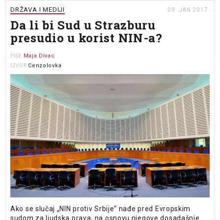
DRŽAVA I MEDIJI
09. JAN 2017.
Da li bi Sud u Strazburu
presudio u korist NIN-a?
Maja Divac
PIŠE
Cenzolovka
IZVOR
Ako se slučaj „NIN protiv Srbije“ nađe pred Evropskim
sudom za ljudska prava, na osnovu njegove dosadašnje