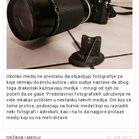
Ukoliko mediji ne prestanu da objavljuju fotografije za
koje nemaju dozvolu autora i ako sudije nastave da zbog
toga drakonski kažnjavaju medije – mnogi od njih će
početi da se gase. Predstavnici fotografskih udruženja ne
vide nikakav problem u nestanku takvih medija. Oni koji se
tome protive, podsećaju na biznis-model koji su razradili
neki fotografi i advokati, kao i na to da najgore prolaze
mediji koji su na meti države
DRŽAVA I MEDIJI
07. FEB 2017.