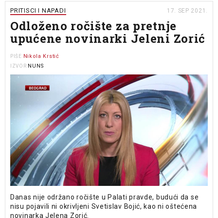
PRITISCI I NAPADI
17. SEP 2021.
Odloženo ročište za pretnje
upućene novinarki Jeleni Zorić
Nikola Krstić
PIŠE
NUNS
IZVOR
Danas nije održano ročište u Palati pravde, budući da se
nisu pojavili ni okrivljeni Svetislav Bojić, kao ni oštećena
novinarka Jelena Zorić.