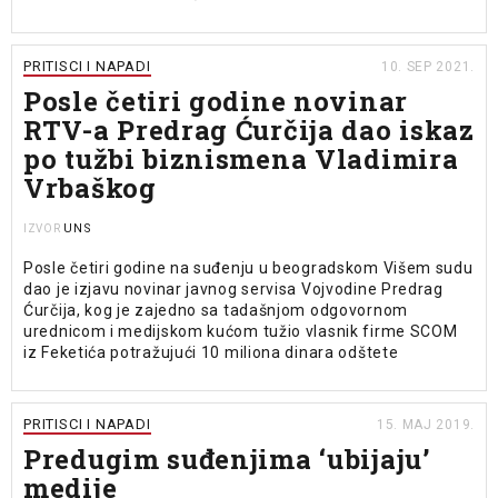
PRITISCI I NAPADI
10. SEP 2021.
Posle četiri godine novinar
RTV-a Predrag Ćurčija dao iskaz
po tužbi biznismena Vladimira
Vrbaškog
UNS
IZVOR
Posle četiri godine na suđenju u beogradskom Višem sudu
dao je izjavu novinar javnog servisa Vojvodine Predrag
Ćurčija, kog je zajedno sa tadašnjom odgovornom
urednicom i medijskom kućom tužio vlasnik firme SCOM
iz Feketića potražujući 10 miliona dinara odštete
PRITISCI I NAPADI
15. MAJ 2019.
Predugim suđenjima ‘ubijaju’
medije