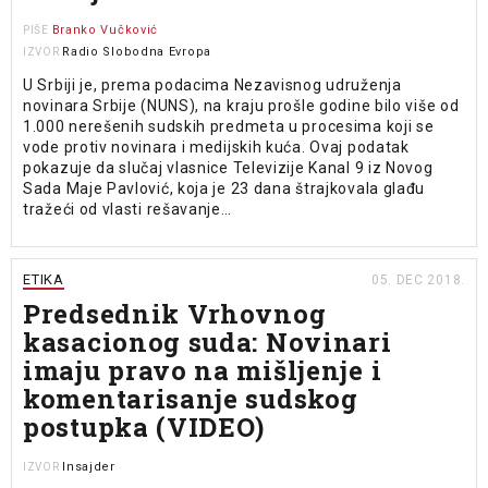
Branko Vučković
PIŠE
Radio Slobodna Evropa
IZVOR
U Srbiji je, prema podacima Nezavisnog udruženja
novinara Srbije (NUNS), na kraju prošle godine bilo više od
1.000 nerešenih sudskih predmeta u procesima koji se
vode protiv novinara i medijskih kuća. Ovaj podatak
pokazuje da slučaj vlasnice Televizije Kanal 9 iz Novog
Sada Maje Pavlović, koja je 23 dana štrajkovala glađu
tražeći od vlasti rešavanje…
ETIKA
05. DEC 2018.
Predsednik Vrhovnog
kasacionog suda: Novinari
imaju pravo na mišljenje i
komentarisanje sudskog
postupka (VIDEO)
Insajder
IZVOR