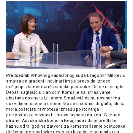
Predsednik Vrhovnog kasacionog suda Dragomir Milojević
smatra da građani i novinari imaju pravo da iznose
mišljenje i komentarišu sudske postupke. On se u Insajder
Debati saglasio s članicom Komisije za istraživanje
ubistava novinara Ljiljanom Smajlović da su novinarima
dozvoljene ocene o onome što se u sudnici događa, ali da
mora postojati ravnoteža između poštovanja
pretpostavke nevinosti i prava javnosti da zna. S druge
strane, Advokatska komora Beograda i dalje predlaže
kaznu od tri godine zatvora za komentarisanje postupaka
i kršenje pretpostavke nevinosti koja bi se odnosila i na