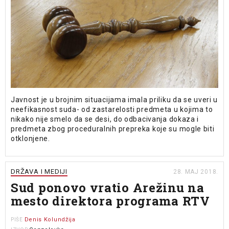
Javnost je u brojnim situacijama imala priliku da se uveri u
neefikasnost suda- od zastarelosti predmeta u kojima to
nikako nije smelo da se desi, do odbacivanja dokaza i
predmeta zbog proceduralnih prepreka koje su mogle biti
otklonjene.
DRŽAVA I MEDIJI
28. MAJ 2018.
Sud ponovo vratio Arežinu na
mesto direktora programa RTV
Denis Kolundžija
PIŠE