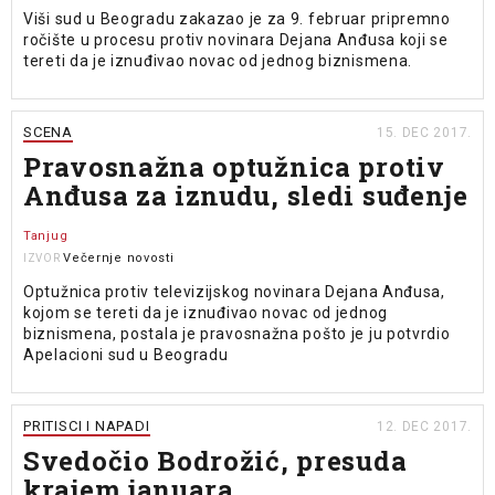
Viši sud u Beogradu zakazao je za 9. februar pripremno
ročište u procesu protiv novinara Dejana Anđusa koji se
tereti da je iznuđivao novac od jednog biznismena.
SCENA
15. DEC 2017.
Pravosnažna optužnica protiv
Anđusa za iznudu, sledi suđenje
Tanjug
Večernje novosti
IZVOR
Optužnica protiv televizijskog novinara Dejana Anđusa,
kojom se tereti da je iznuđivao novac od jednog
biznismena, postala je pravosnažna pošto je ju potvrdio
Apelacioni sud u Beogradu
PRITISCI I NAPADI
12. DEC 2017.
Svedočio Bodrožić, presuda
krajem januara