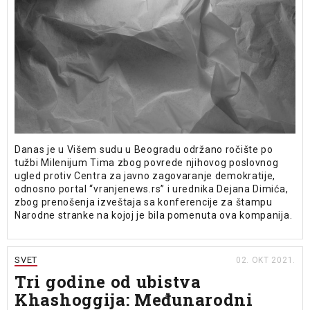
Danas je u Višem sudu u Beogradu održano ročište po
tužbi Milenijum Tima zbog povrede njihovog poslovnog
ugled protiv Centra za javno zagovaranje demokratije,
odnosno portal “vranjenews.rs” i urednika Dejana Dimića,
zbog prenošenja izveštaja sa konferencije za štampu
Narodne stranke na kojoj je bila pomenuta ova kompanija.
SVET
02. OKT 2021.
Tri godine od ubistva
Khashoggija: Međunarodni