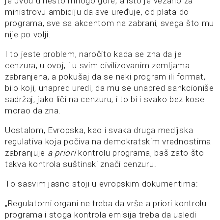
je uvod u nešto mnogo gore, a isto je vezano za
ministrovu ambiciju da sve uređuje, od plata do
programa, sve sa akcentom na zabrani, svega što mu
nije po volji.
I to jeste problem, naročito kada se zna da je
cenzura, u ovoj, i u svim civilizovanim zemljama
zabranjena, a pokušaj da se neki program ili format,
bilo koji, unapred uredi, da mu se unapred sankcioniše
sadržaj, jako liči na cenzuru, i to bi i svako bez kose
morao da zna.
Uostalom, Evropska, kao i svaka druga medijska
regulativa koja počiva na demokratskim vrednostima
zabranjuje
a priori
kontrolu programa, baš zato što
takva kontrola suštinski znači cenzuru.
To sasvim jasno stoji u evropskim dokumentima:
„Regulatorni organi ne treba da vrše a priori kontrolu
programa i stoga kontrola emisija treba da usledi