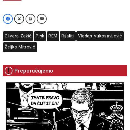
Olivera Zekić
Pink
REM
Rijaliti
Vladan Vukosavljević
Željko Mitrović
Preporučujemo