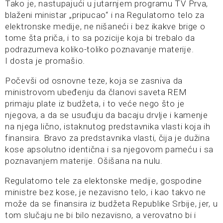
Tako je, nastupajući u jutarnjem programu TV Prva,
blaženi ministar „pripucao“ i na Regulatorno telo za
elektronske medije, ne nišaneći i bez ikakve brige o
tome šta priča, i to sa pozicije koja bi trebalo da
podrazumeva koliko-toliko poznavanje materije.
I dosta je promašio.
Počevši od osnovne teze, koja se zasniva da
ministrovom ubeđenju da članovi saveta REM
primaju plate iz budžeta, i to veće nego što je
njegova, a da se usuđuju da bacaju drvlje i kamenje
na njega lično, istaknutog predstavnika vlasti koja ih
finansira. Bravo za predstavnika vlasti, čija je dužina
kose apsolutno identična i sa njegovom pameću i sa
poznavanjem materije. Ošišana na nulu.
Regulatorno tele za elektonske medije, gospodine
ministre bez kose, je nezavisno telo, i kao takvo ne
može da se finansira iz budžeta Republike Srbije, jer, u
tom slučaju ne bi bilo nezavisno, a verovatno bi i