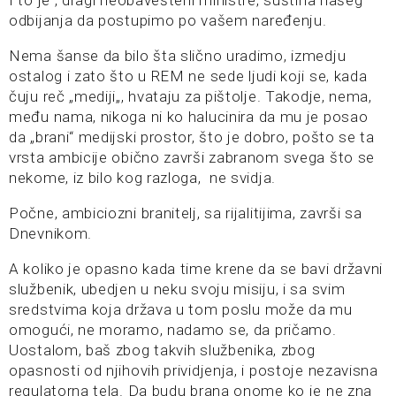
I to je , dragi neobavešteni ministre, suština našeg
odbijanja da postupimo po vašem naređenju.
Nema šanse da bilo šta slično uradimo, izmedju
ostalog i zato što u REM ne sede ljudi koji se, kada
čuju reč „mediji„, hvataju za pištolje. Takodje, nema,
među nama, nikoga ni ko halucinira da mu je posao
da „brani“ medijski prostor, što je dobro, pošto se ta
vrsta ambicije obično završi zabranom svega što se
nekome, iz bilo kog razloga, ne svidja.
Počne, ambiciozni branitelj, sa rijalitijima, završi sa
Dnevnikom.
A koliko je opasno kada time krene da se bavi državni
službenik, ubedjen u neku svoju misiju, i sa svim
sredstvima koja država u tom poslu može da mu
omogući, ne moramo, nadamo se, da pričamo.
Uostalom, baš zbog takvih službenika, zbog
opasnosti od njihovih prividjenja, i postoje nezavisna
regulatorna tela. Da budu brana onome ko je ne zna