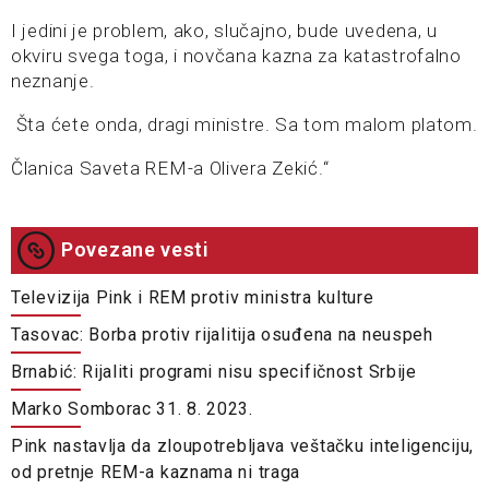
I jedini je problem, ako, slučajno, bude uvedena, u
okviru svega toga, i novčana kazna za katastrofalno
neznanje.
Šta ćete onda, dragi ministre. Sa tom malom platom.
Članica Saveta REM-a Olivera Zekić.“
Povezane vesti
Televizija Pink i REM protiv ministra kulture
Tasovac: Borba protiv rijalitija osuđena na neuspeh
Brnabić: Rijaliti programi nisu specifičnost Srbije
Marko Somborac 31. 8. 2023.
Pink nastavlja da zloupotrebljava veštačku inteligenciju,
od pretnje REM-a kaznama ni traga