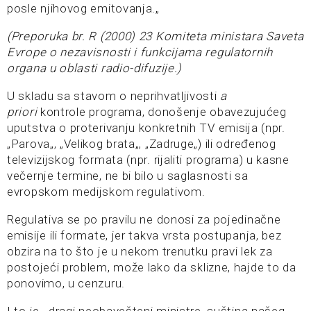
posle njihovog emitovanja.„
(Preporuka br. R (2000) 23 Komiteta ministara Saveta
Evrope o nezavisnosti i funkcijama regulatornih
organa u oblasti radio-difuzije.)
U skladu sa stavom o neprihvatljivosti
a
priori
kontrole programa, donošenje obavezujućeg
uputstva o proterivanju konkretnih TV emisija (npr.
„Parova„, „Velikog brata„, „Zadruge„) ili određenog
televizijskog formata (npr. rijaliti programa) u kasne
večernje termine, ne bi bilo u saglasnosti sa
evropskom medijskom regulativom.
Regulativa se po pravilu ne donosi za pojedinačne
emisije ili formate, jer takva vrsta postupanja, bez
obzira na to što je u nekom trenutku pravi lek za
postojeći problem, može lako da sklizne, hajde to da
ponovimo, u cenzuru.