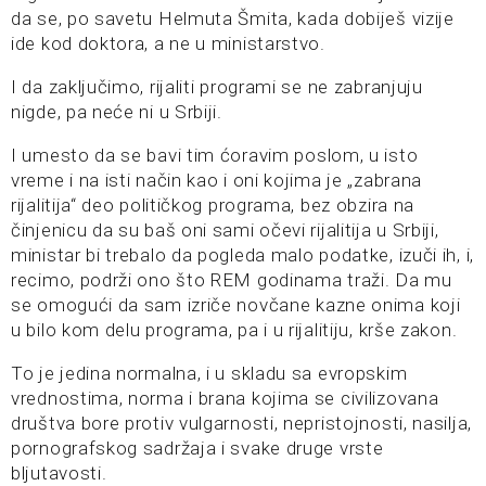
da se, po savetu Helmuta Šmita, kada dobiješ vizije
ide kod doktora, a ne u ministarstvo.
I da zaključimo, rijaliti programi se ne zabranjuju
nigde, pa neće ni u Srbiji.
I umesto da se bavi tim ćoravim poslom, u isto
vreme i na isti način kao i oni kojima je „zabrana
rijalitija“ deo političkog programa, bez obzira na
činjenicu da su baš oni sami očevi rijalitija u Srbiji,
ministar bi trebalo da pogleda malo podatke, izuči ih, i,
recimo, podrži ono što REM godinama traži. Da mu
se omogući da sam izriče novčane kazne onima koji
u bilo kom delu programa, pa i u rijalitiju, krše zakon.
To je jedina normalna, i u skladu sa evropskim
vrednostima, norma i brana kojima se civilizovana
društva bore protiv vulgarnosti, nepristojnosti, nasilja,
pornografskog sadržaja i svake druge vrste
bljutavosti.