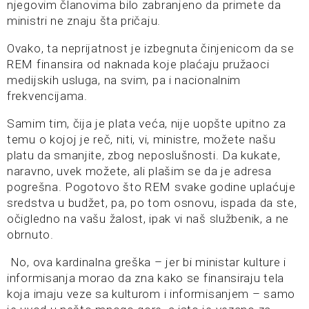
njegovim članovima bilo zabranjeno da primete da
ministri ne znaju šta pričaju.
Ovako, ta neprijatnost je izbegnuta činjenicom da se
REM finansira od naknada koje plaćaju pružaoci
medijskih usluga, na svim, pa i nacionalnim
frekvencijama.
Samim tim, čija je plata veća, nije uopšte upitno za
temu o kojoj je reč, niti, vi, ministre, možete našu
platu da smanjite, zbog neposlušnosti. Da kukate,
naravno, uvek možete, ali plašim se da je adresa
pogrešna. Pogotovo što REM svake godine uplaćuje
sredstva u budžet, pa, po tom osnovu, ispada da ste,
očigledno na vašu žalost, ipak vi naš službenik, a ne
obrnuto.
No, ova kardinalna greška – jer bi ministar kulture i
informisanja morao da zna kako se finansiraju tela
koja imaju veze sa kulturom i informisanjem – samo