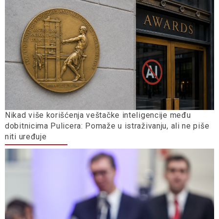
Nikad više korišćenja veštačke inteligencije među
dobitnicima Pulicera: Pomaže u istraživanju, ali ne piše
niti uređuje