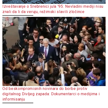
Izveštavanje o Srebrenici jula '95: Nevladini mediji nisu
znali da li da veruju, režimski slavili zločince
Od beskompromisnih novinara do borbe protiv
digitalnog Divljeg zapada: Dokumentarci o medijima i
informisanju