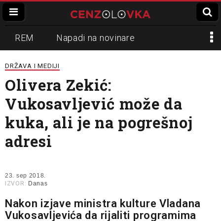
REM
Napadi na novinare
Zvučni top
Crna Gora
N1
DRŽAVA I MEDIJI
Olivera Zekić:
Propaganda
Lokalni mediji
Vukosavljević može da
Informer
Slavko Ćuruvija
kuka, ali je na pogrešnoj
adresi
23. sep 2018.
IZVOR:
Danas
Nakon izjave ministra kulture Vladana
Vukosavljevića da rijaliti programima