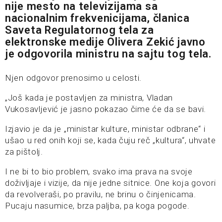
nije mesto na televizijama sa
nacionalnim frekvenicijama, članica
Saveta Regulatornog tela za
elektronske medije Olivera Zekić javno
je odgovorila ministru na sajtu tog tela.
Njen odgovor prenosimo u celosti.
„Još kada je postavljen za ministra, Vladan
Vukosavljević je jasno pokazao čime će da se bavi.
Izjavio je da je „ministar kulture, ministar odbrane“ i
ušao u red onih koji se, kada čuju reč „kultura“, uhvate
za pištolj.
I ne bi to bio problem, svako ima prava na svoje
doživljaje i vizije, da nije jedne sitnice. One koja govori
da revolveraši, po pravilu, ne brinu o činjenicama.
Pucaju nasumice, brza paljba, pa koga pogode.