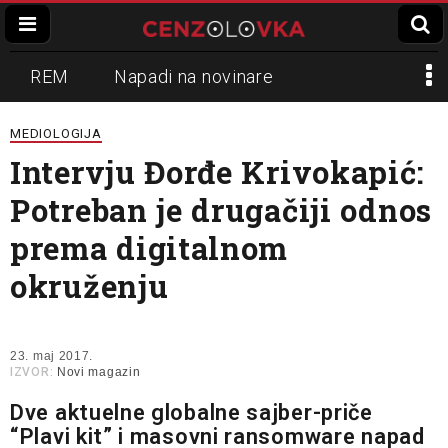
REM
Napadi na novinare
Zvučni top
Crna Gora
N1
MEDIOLOGIJA
Intervju Đorđe Krivokapić:
Propaganda
Lokalni mediji
Potreban je drugačiji odnos
Informer
Slavko Ćuruvija
prema digitalnom
okruženju
23. maj 2017.
IZVOR:
Novi magazin
Dve aktuelne globalne sajber-priče
“Plavi kit” i masovni ransomware napad