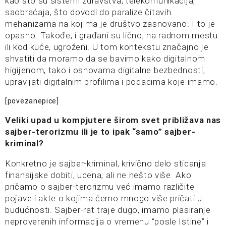
kao što su sistemi zdravstva, telekomunikacija,
saobraćaja, što dovodi do paralize čitavih
mehanizama na kojima je društvo zasnovano. I to je
opasno. Takođe, i građani su lično, na radnom mestu
ili kod kuće, ugroženi. U tom kontekstu značajno je
shvatiti da moramo da se bavimo kako digitalnom
higijenom, tako i osnovama digitalne bezbednosti,
upravljati digitalnim profilima i podacima koje imamo.
[povezanepice]
Veliki upad u kompjutere širom svet približava nas
sajber-terorizmu ili je to ipak “samo” sajber-
kriminal?
Konkretno je sajber-kriminal, krivično delo sticanja
finansijske dobiti, ucena, ali ne nešto više. Ako
pričamo o sajber-terorizmu već imamo različite
pojave i akte o kojima ćemo mnogo više pričati u
budućnosti. Sajber-rat traje dugo, imamo plasiranje
neproverenih informacija o vremenu “posle Istine” i