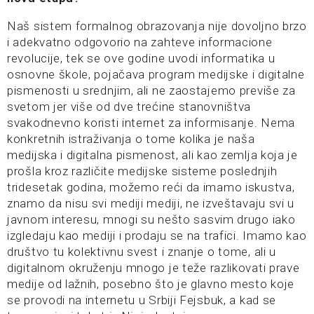
Naš sistem formalnog obrazovanja nije dovoljno brzo
i adekvatno odgovorio na zahteve informacione
revolucije, tek se ove godine uvodi informatika u
osnovne škole, pojačava program medijske i digitalne
pismenosti u srednjim, ali ne zaostajemo previše za
svetom jer više od dve trećine stanovništva
svakodnevno koristi internet za informisanje. Nema
konkretnih istraživanja o tome kolika je naša
medijska i digitalna pismenost, ali kao zemlja koja je
prošla kroz različite medijske sisteme poslednjih
tridesetak godina, možemo reći da imamo iskustva,
znamo da nisu svi mediji mediji, ne izveštavaju svi u
javnom interesu, mnogi su nešto sasvim drugo iako
izgledaju kao mediji i prodaju se na trafici. Imamo kao
društvo tu kolektivnu svest i znanje o tome, ali u
digitalnom okruženju mnogo je teže razlikovati prave
medije od lažnih, posebno što je glavno mesto koje
se provodi na internetu u Srbiji Fejsbuk, a kad se