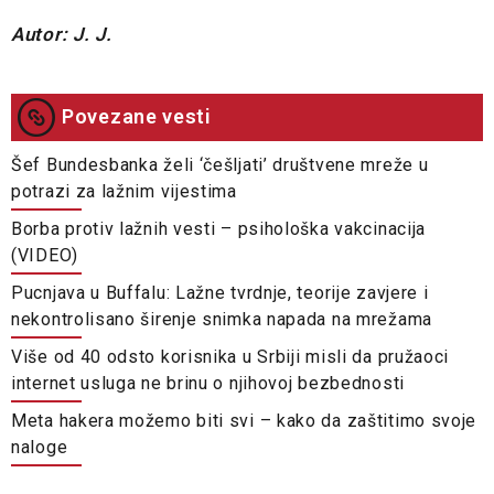
Autor: J. J.
Povezane vesti
Šef Bundesbanka želi ‘češljati’ društvene mreže u
potrazi za lažnim vijestima
Borba protiv lažnih vesti – psihološka vakcinacija
(VIDEO)
Pucnjava u Buffalu: Lažne tvrdnje, teorije zavjere i
nekontrolisano širenje snimka napada na mrežama
Više od 40 odsto korisnika u Srbiji misli da pružaoci
internet usluga ne brinu o njihovoj bezbednosti
Meta hakera možemo biti svi – kako da zaštitimo svoje
naloge