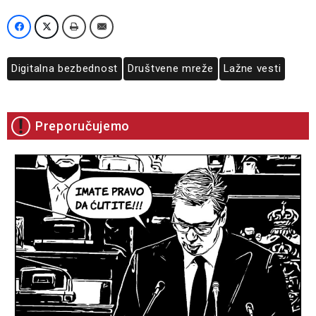
Digitalna bezbednost
Društvene mreže
Lažne vesti
Preporučujemo