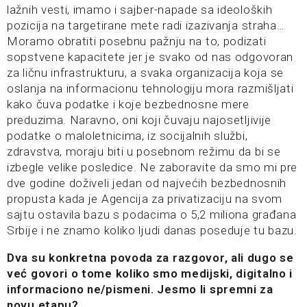
lažnih vesti, imamo i sajber-napade sa ideoloških
pozicija na targetirane mete radi izazivanja straha…
Moramo obratiti posebnu pažnju na to, podizati
sopstvene kapacitete jer je svako od nas odgovoran
za ličnu infrastrukturu, a svaka organizacija koja se
oslanja na informacionu tehnologiju mora razmišljati
kako čuva podatke i koje bezbednosne mere
preduzima. Naravno, oni koji čuvaju najosetljivije
podatke o maloletnicima, iz socijalnih službi,
zdravstva, moraju biti u posebnom režimu da bi se
izbegle velike posledice. Ne zaboravite da smo mi pre
dve godine doživeli jedan od najvećih bezbednosnih
propusta kada je Agencija za privatizaciju na svom
sajtu ostavila bazu s podacima o 5,2 miliona građana
Srbije i ne znamo koliko ljudi danas poseduje tu bazu.
Dva su konkretna povoda za razgovor, ali dugo se
već govori o tome koliko smo medijski, digitalno i
informaciono ne/pismeni. Jesmo li spremni za
novu etapu?