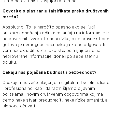
tamo pojavi tekst iz Njujorka tajmsa…
Govorite o plasiranju falsifikata preko društvenih
mreža?
Apsolutno. To je naročito opasno ako se ljudi
prilikom donošenja odluka oslanjaju na informacije iz
neproverenih izvora, to nosi rizike, a sa pravne strane
gotovo je nemoguće naći nekoga ko će odgovarati ili
vam nadoknaditi štetu ako ste, oslanjajući se na
neproverene informacije, doneli po sebe štetnu
odluku.
Čekaju nas pojačana budnost i bezbednost?
Očekuje nas veće ulaganje u digitalnu disciplinu, lično
i profesionalno, kao i da razmišljamo o javnim
politikama i novim društvenim dogovorima kojima
ćemo neke stvari preduprediti, neke rizike smanjiti, a
slobode očuvati.