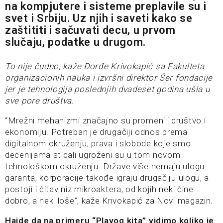
na kompjutere i sisteme preplavile su i
svet i Srbiju. Uz njih i saveti kako se
zaštititi i sačuvati decu, u prvom
slučaju, podatke u drugom.
To nije čudno, kaže Đorđe Krivokapić sa Fakulteta
organizacionih nauka i izvršni direktor Šer fondacije
jer je tehnologija poslednjih dvadeset godina ušla u
sve pore društva.
“Mrežni mehanizmi značajno su promenili društvo i
ekonomiju. Potreban je drugačiji odnos prema
digitalnom okruženju, prava i slobode koje smo
decenijama sticali ugroženi su u tom novom
tehnološkom okruženju. Države više nemaju ulogu
garanta, korporacije takođe igraju drugačiju ulogu, a
postoji i čitav niz mikroaktera, od kojih neki čine
dobro, a neki loše”, kaže Krivokapić za Novi magazin.
Hajde da na primeru “Plavog kita” vidimo koliko je