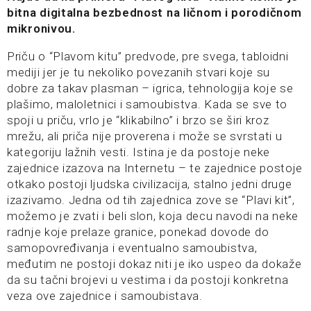
bitna digitalna bezbednost na ličnom i porodičnom
mikronivou.
Priču o “Plavom kitu” predvode, pre svega, tabloidni
mediji jer je tu nekoliko povezanih stvari koje su
dobre za takav plasman – igrica, tehnologija koje se
plašimo, maloletnici i samoubistva. Kada se sve to
spoji u priču, vrlo je “klikabilno” i brzo se širi kroz
mrežu, ali priča nije proverena i može se svrstati u
kategoriju lažnih vesti. Istina je da postoje neke
zajednice izazova na Internetu – te zajednice postoje
otkako postoji ljudska civilizacija, stalno jedni druge
izazivamo. Jedna od tih zajednica zove se “Plavi kit”,
možemo je zvati i beli slon, koja decu navodi na neke
radnje koje prelaze granice, ponekad dovode do
samopovređivanja i eventualno samoubistva,
međutim ne postoji dokaz niti je iko uspeo da dokaže
da su tačni brojevi u vestima i da postoji konkretna
veza ove zajednice i samoubistava.