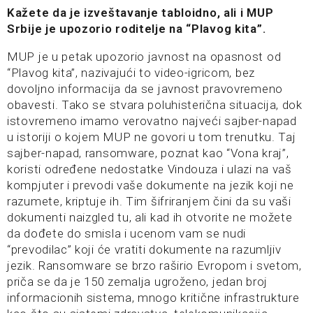
Kažete da je izveštavanje tabloidno, ali i MUP
Srbije je upozorio roditelje na “Plavog kita”.
MUP je u petak upozorio javnost na opasnost od
“Plavog kita”, nazivajući to video-igricom, bez
dovoljno informacija da se javnost pravovremeno
obavesti. Tako se stvara poluhisterična situacija, dok
istovremeno imamo verovatno najveći sajber-napad
u istoriji o kojem MUP ne govori u tom trenutku. Taj
sajber-napad, ransomware, poznat kao “Vona kraj”,
koristi određene nedostatke Vindouza i ulazi na vaš
kompjuter i prevodi vaše dokumente na jezik koji ne
razumete, kriptuje ih. Tim šifriranjem čini da su vaši
dokumenti naizgled tu, ali kad ih otvorite ne možete
da dođete do smisla i ucenom vam se nudi
“prevodilac” koji će vratiti dokumente na razumljiv
jezik. Ransomware se brzo raširio Evropom i svetom,
priča se da je 150 zemalja ugroženo, jedan broj
informacionih sistema, mnogo kritične infrastrukture