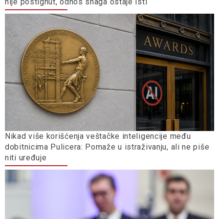
nije postignut, odnos snaga ostaje isti
Nikad više korišćenja veštačke inteligencije među
dobitnicima Pulicera: Pomaže u istraživanju, ali ne piše
niti uređuje