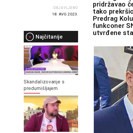
pridržavao č
OBJAVLJENO
tako prekršio
18. AVG 2023.
Predrag Kolu
funkconer S
utvrđene sta
Najčitanije
Skandalizovanje s
predumišljajem