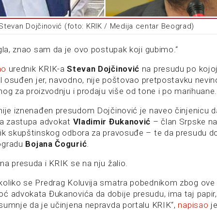
 Stevan Dojčinović (foto: KRIK / Medija centar Beograd)
igla, znao sam da je ovo postupak koji gubimo.“
ao
urednik KRIK-a
Stevan Dojčinović
na presudu po kojoj
tal osuđen jer, navodno, nije poštovao pretpostavku nevin
nog za proizvodnju i prodaju više od tone i po marihuane
nije iznenađen presudom Dojčinović je naveo činjenicu da
ga zastupa advokat
Vladimir Đukanović
– član Srpske n
ik skupštinskog odbora za pravosuđe – te da presudu do
ogradu
Bojana Čogurić
.
na presuda i KRIK se na nju žalio.
oliko se Predrag Koluvija smatra pobednikom zbog ove 
 advokata Đukanovića da dobije presudu, ima taj papir, a
sumnje da je učinjena nepravda portalu KRIK“,
napisao
je