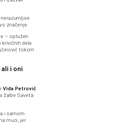
i nerazumljive
ovo značenje.
je – optužen
 krivičnih dela
ojčinović tokom
li i oni
je
Vida Petrović
za žalbe Saveta
ira i samom
na muci, jer