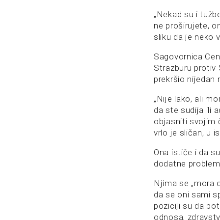
„Nekad su i tužbe
ne proširujete, o
sliku da je neko 
Sagovornica Cen
Strazburu protiv 
prekršio nijedan 
„Nije lako, ali m
da ste sudija ili
objasniti svojim 
vrlo je sličan, u
Ona ističe i da s
dodatne problem
Njima se „mora om
da se oni sami sp
poziciji su da po
odnosa, zdravstven