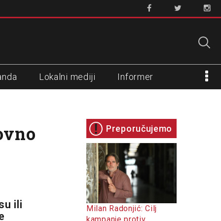
anda
Lokalni mediji
Informer
ovno
Preporučujemo
u ili
Milan Radonjić: Cilj
e
kampanje protiv