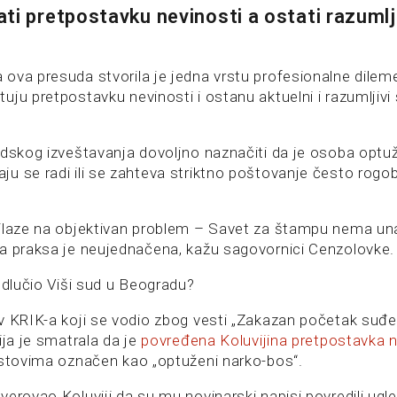
ti pretpostavku nevinosti a ostati razumlj
ova presuda stvorila je jedna vrstu profesionalne dilem
ju pretpostavku nevinosti i ostanu aktuelni i razumljivi
udskog izveštavanja dovoljno naznačiti da je osoba optuž
u se radi ili se zahteva striktno poštovanje često rogo
ilaze na objektivan problem – Savet za štampu nema un
a praksa je neujednačena, kažu sagovornici Cenzolovke.
odlučio Viši sud u Beogradu?
v KRIK-a koji se vodio zbog vesti „Zakazan početak suđe
ija je smatrala da je
povređena Koluvijina pretpostavka n
kstovima označen kao „optuženi narko-bos“.
erovao Koluviji da su mu novinarski napisi povredili ugled