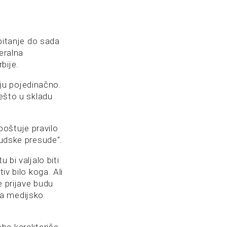
 pitanje do sada
eralna
bije.
ju pojedinačno.
nešto u skladu
oštuje pravilo
sudske presude“.
 bi valjalo biti
iv bilo koga. Ali
e prijave budu
za medijsko