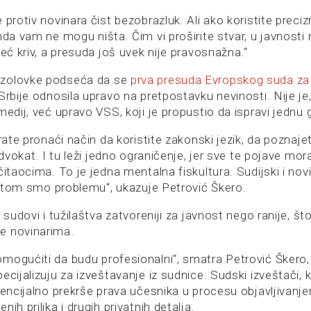
 protiv novinara čist bezobrazluk. Ali ako koristite precizn
nda vam ne mogu ništa. Čim vi proširite stvar, u javnosti 
već kriv, a presuda još uvek nije pravosnažna.“
zolovke podseća da se
prva presuda Evropskog suda za 
Srbije odnosila upravo na pretpostavku nevinosti. Nije j
medij, već upravo VSS, koji je propustio da ispravi jednu 
orate pronaći način da koristite zakonski jezik, da poznaj
 advokat. I tu leži jedno ograničenje, jer sve te pojave mo
čitaocima. To je jedna mentalna fiskultura. Sudijski i no
 istom smo problemu“, ukazuje Petrović Škero.
u sudovi i tužilaštva zatvoreniji za javnost nego ranije, št
e novinarima.
ogućiti da budu profesionalni“, smatra Petrović Škero, al
ecijalizuju za izveštavanje iz sudnice. Sudski izveštači, 
tencijalno prekrše prava učesnika u procesu objavljivanje
ih prilika i drugih privatnih detalja.