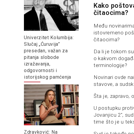
Kako poštova
čitaocima?
Među novinarima 
istovremeno poštu
Univerzitet Kolumbija:
čitaocima?
Slučaj „Ćuruvija”
presedan, važan za
Da li je tokom s
pitanja slobode
o kakvom događaj
izražavanja,
terminologije?
odgovornosti i
istorijskog pamćenja
Novinari ovde na
stavove, a sudsk
Šta je, zapravo, 
U postupku proti
Jovanjicu 2″, sud
time što je u te
Zdravković: Na
Sud je takođe pov