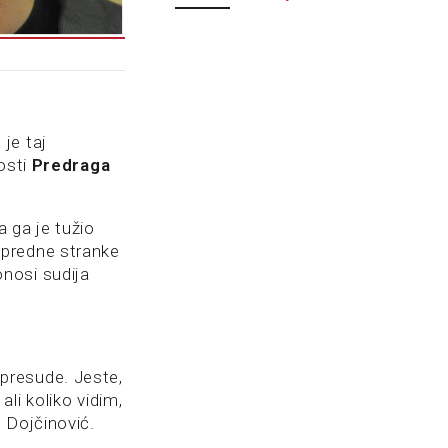
 je taj
osti
Predraga
.
 ga je tužio
apredne stranke
nosi sudija
presude. Jeste,
li koliko vidim,
 Dojčinović.