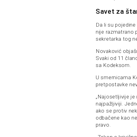
Savet za šta
Da li su pojedine
nije razmatrano
sekretarka tog n
Novaković objašn
Svaki od 11 člano
sa Kodeksom.
U smernicama Kod
pretpostavke nevi
„Najosetljivije j
najpažljiviji. Je
ako se protiv nek
odbačene kao ne
pravo.