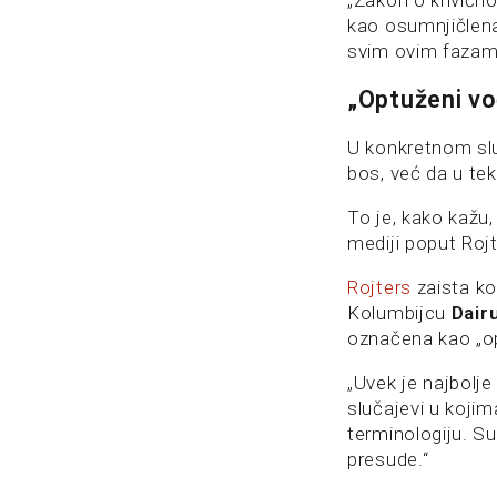
„Zakon o krivičn
kao osumnjičlena,
svim ovim fazam
„Optuženi vo
U konkretnom slu
bos, već da u tek
To je, kako kažu, 
mediji poput Rojt
Rojters
zaista ko
Kolumbijcu
Dair
označena kao „op
„Uvek je najbolje
slučajevi u kojim
terminologiju. S
presude.“