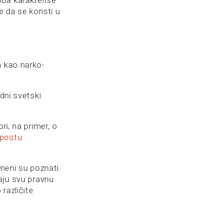
oba karakteriše
e da se koristi u
n kao narko-
dni svetski
ri, na primer, o
 postu
 meni su poznati
naju svu pravnu
različite