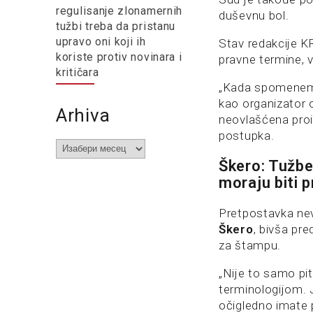
regulisanje zlonamernih
duševnu bol.
tužbi treba da pristanu
upravo oni koji ih
Stav redakcije KR
koriste protiv novinara i
pravne termine, 
kritičara
„Kada spomenemo
kao organizator o
Arhiva
neovlašćena proi
postupka.
Arhiva
Škero: Tužbe 
moraju biti p
Pretpostavka nev
Škero
, bivša pr
za štampu.
„Nije to samo pi
terminologijom. J
očigledno imate 