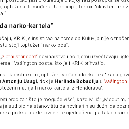
om postupku jasno određuje u kojoj fazi postupka se os
 optužena ili osuđena. U principu, termin ‘okrivljeni’ mož
a.“
đa narko-kartela”
čaju, KRIK je insistirao na tome da Kuluvija nije označe
stu stoji „optuženi narko-bos“.
„
zlatni standard“
novinarstva i po njemu izveštavaju ugle
ersa i Vašington posta, što je i KRIK prihvatio.
risti konstrukciju „optuženi vođa narko-kartela“ kada govo
u Antoniju Usagi
, dok je
Herlinda Bobadilja
u
Vašington
tuženi matrijarh narko-kartela iz Hondurasa“.
 biti precizan što je moguće više“, kaže Milić: „Međutim,
a je sud bio na stanovištu da novinari nisu dužni da poz
udska praksa, dakle, ovde nije ujednačena, pa tako imamo 