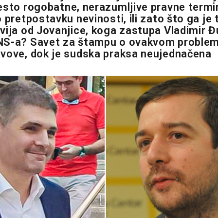
esto rogobatne, nerazumljive pravne termin
 pretpostavku nevinosti, ili zato što ga je 
vija od Jovanjice, koga zastupa Vladimir Đ
NS-a? Savet za štampu o ovakvom proble
vove, dok je sudska praksa neujednačena