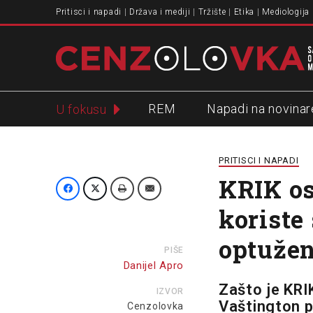
Pritisci i napadi
Država i mediji
Tržište
Etika
Mediologija
REM
Napadi na novinar
U fokusu
Slavko Ćuruvija
PRITISCI I NAPADI
KRIK os
koriste
optuže
PIŠE
Danijel Apro
Zašto je KRI
IZVOR
Vaštington p
Cenzolovka