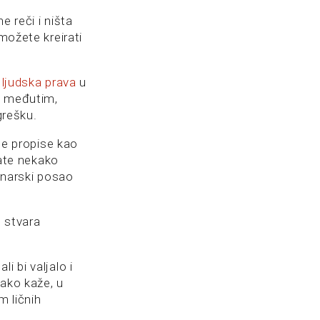
e reči i ništa
možete kreirati
ljudska prava
u
e, međutim,
grešku.
ete propise kao
rate nekako
vinarski posao
o stvara
i bi valjalo i
kako kaže, u
m ličnih