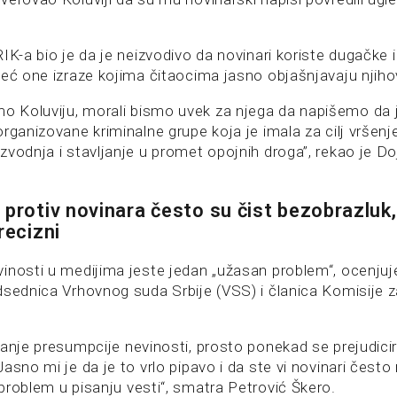
IK-a bio je da je neizvodivo da novinari koriste dugačke 
već one izraze kojima čitaocima jasno objašnjavaju njih
 Koluviju, morali bismo uvek za njega da napišemo da 
rganizovane kriminalne grupe koja je imala za cilj vršenje
zvodnja i stavljanje u promet opojnih droga”, rekao je D
protiv novinara često su čist bezobrazluk, a
recizni
inosti u medijima jeste jedan „užasan problem“, ocenju
edsednica Vrhovnog suda Srbije (VSS) i članica Komisije 
tanje presumpcije nevinosti, prosto ponekad se prejudic
asno mi je da je to vrlo pipavo i da ste vi novinari često 
problem u pisanju vesti“, smatra Petrović Škero.