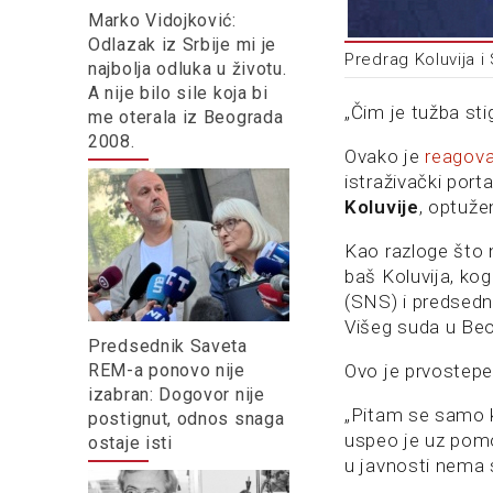
Marko Vidojković:
Odlazak iz Srbije mi je
Predrag Koluvija i
najbolja odluka u životu.
A nije bilo sile koja bi
„Čim je tužba st
me oterala iz Beograda
2008.
Ovako je
reagov
istraživački por
Koluvije
, optuže
Kao razloge što 
baš Koluvija, ko
(SNS) i predsedn
Višeg suda u Be
Predsednik Saveta
REM-a ponovo nije
Ovo je prvostepe
izabran: Dogovor nije
„Pitam se samo k
postignut, odnos snaga
uspeo je uz pomoć
ostaje isti
u javnosti nema 