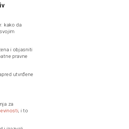
iv
e: kako da
 svojim
ena i objasniti
batne pravne
apred utvrđene
nja za
evinosti
, i to
 i izazvali