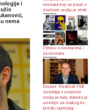
ologije i
novinara koji su pisali o
tužio
zvučnom oružju je strah
ukanović,
mu nema
Filmovi o novinarima i
za novinare
Grozev: Vrednost FSB
izveštaja o zvučnom
oružju je nula, duboko je
uvredljiv za svakog ko
kritički razmišlja