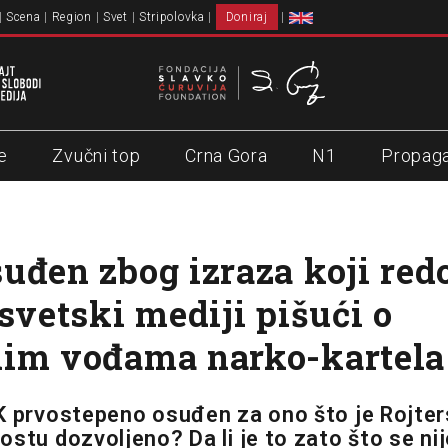
Scena
Region
Svet
Stripolovka
Doniraj
e
Zvučni top
Crna Gora
N1
Propag
uđen zbog izraza koji red
 svetski mediji pišući o
nim vođama narko-kartela
K prvostepeno osuđen za ono što je Rojters
ostu dozvoljeno? Da li je to zato što se nij