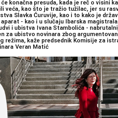
e konačna presuda, kada je reč o visini kazn
li veća, kao što je tražio tužilac, jer su ra
stva Slavka Ćuruvije, kao i to kako je držav
aparat - kao i u slučaju Ibarska magistrala
dvi i ubistva Ivana Stambolića - nabrutalni
en za ubistvo novinara zbog argumentovane
g režima, kaže predsednik Komisije za istr
inara Veran Matić