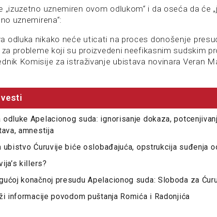
e „izuzetno uznemiren ovom odlukom“ i da oseća da će „j
etno uznemirena“:
 odluka nikako neće uticati na proces donošenje presud
a za probleme koji su proizvedeni neefikasnim sudskim p
dnik Komisije za istraživanje ubistava novinara Veran Ma
vesti
odluke Apelacionog suda: ignorisanje dokaza, potcenjivanj
tava, amnestija
 ubistvo Ćuruvije biće oslobađajuća, opstrukcija suđenja 
ja’s killers?
gućoj konačnoj presudu Apelacionog suda: Sloboda za Ćuru
ži informacije povodom puštanja Romića i Radonjića