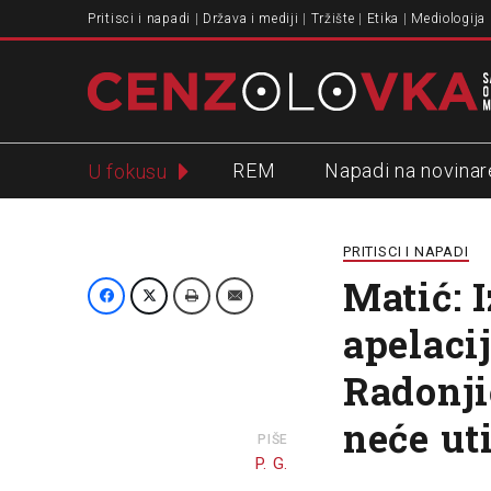
Pritisci i napadi
Država i mediji
Tržište
Etika
Mediologija
REM
Napadi na novinar
U fokusu
Slavko Ćuruvija
PRITISCI I NAPADI
Matić: 
apelaci
Radonji
neće ut
PIŠE
P. G.