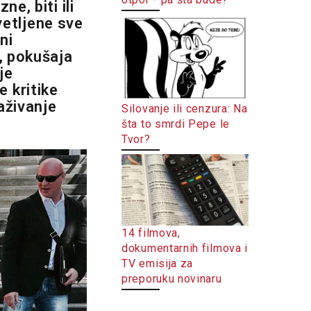
e, biti ili
svetljene sve
ni
, pokušaja
je
 kritike
aživanje
Silovanje ili cenzura: Na
šta to smrdi Pepe le
Tvor?
14 filmova,
dokumentarnih filmova i
TV emisija za
preporuku novinaru