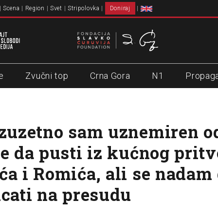
Scena
Region
Svet
Stripolovka
Doniraj
e
Zvučni top
Crna Gora
N1
Propag
Izuzetno sam uznemiren 
je da pusti iz kućnog prit
ća i Romića, ali se nadam 
icati na presudu