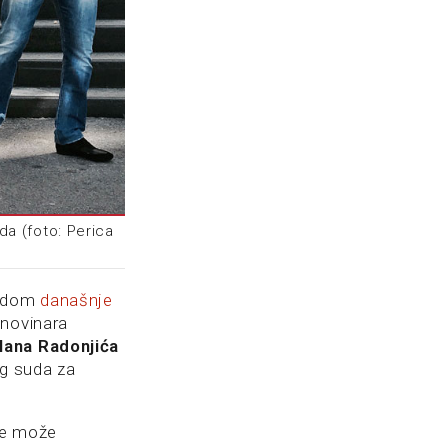
da (foto: Perica
vodom
današnje
 novinara
lana Radonjića
g suda za
se može