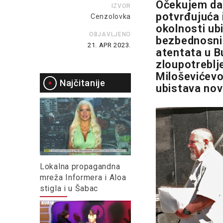
Očekujem da ć
IZVOR
potvrđujuća i
Cenzolovka
okolnosti ubi
OBJAVLJENO
bezbednosni 
21. APR 2023.
atentata u Bu
zloupotreblj
Miloševićevo
Najčitanije
ubistava nov
Lokalna propagandna
mreža Informera i Aloa
stigla i u Šabac