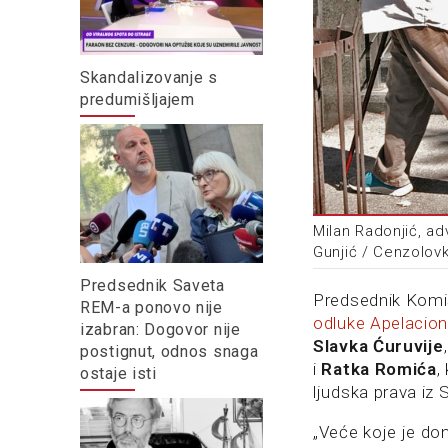
Skandalizovanje s
predumišljajem
Milan Radonjić, ad
Gunjić / Cenzolov
Predsednik Saveta
Predsednik Komis
REM-a ponovo nije
odluke Apelacio
izabran: Dogovor nije
Slavka Ćuruvije
postignut, odnos snaga
i
Ratka Romića
,
ostaje isti
ljudska prava iz
„Veće koje je do