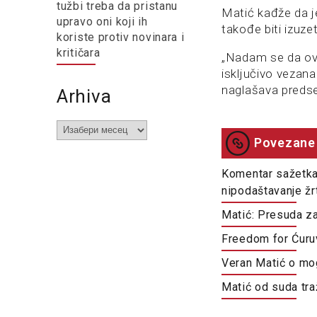
tužbi treba da pristanu
Matić kađže da j
upravo oni koji ih
takođe biti izuz
koriste protiv novinara i
kritičara
„Nadam se da ova
isključivo vezan
naglašava predse
Arhiva
Arhiva
Povezane 
Komentar sažetka 
nipodaštavanje žr
Matić: Presuda za
Freedom for Ćuruvi
Veran Matić o mo
Matić od suda tra