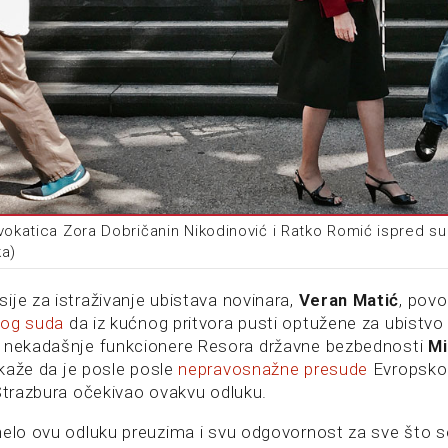
vokatica Zora Dobričanin Nikodinović i Ratko Romić ispred su
ka)
ije za istraživanje ubistava novinara,
Veran Matić
, po
nog suda
da iz kućnog pritvora pusti optužene za ubistvo
, nekadašnje funkcionere Resora državne bezbednosti
Mi
 kaže da je posle posle
nepravosnažne presude
Evropsko
 Strazbura očekivao ovakvu odluku.
nelo ovu odluku preuzima i svu odgovornost za sve što 