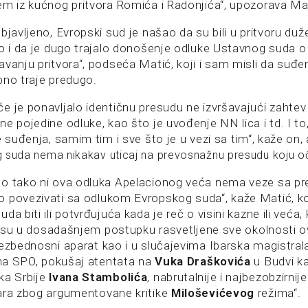
em iz kućnog pritvora Romića i Radonjića“, upozorava Ma
bjavljeno, Evropski sud je našao da su bili u pritvoru duž
ao i da je dugo trajalo donošenje odluke Ustavnog suda o 
vanju pritvora“, podseća Matić, koji i sam misli da suđe
bno traje predugo.
e je ponavljalo identičnu presudu ne izvršavajući zahte
e pojedine odluke, kao što je uvođenje NN lica i td. I to
e suđenja, samim tim i sve što je u vezi sa tim“, kaže on, 
 suda nema nikakav uticaj na prevosnažnu presudu koju 
to tako ni ova odluka Apelacionog veća nema veze sa p
 povezivati sa odlukom Evropskog suda“, kaže Matić, ko
a biti ili potvrđujuća kada je reč o visini kazne ili veća, 
jer su u dosadašnjem postupku rasvetljene sve okolnosti o
bezbednosni aparat kao i u slučajevima Ibarska magistral
lana SPO, pokušaj atentata na
Vuka Draškovića
u Budvi ka
ka Srbije
Ivana Stambolića
, nabrutalnije i najbezobzirnij
ara zbog argumentovane kritike
Miloševićevog
režima“.