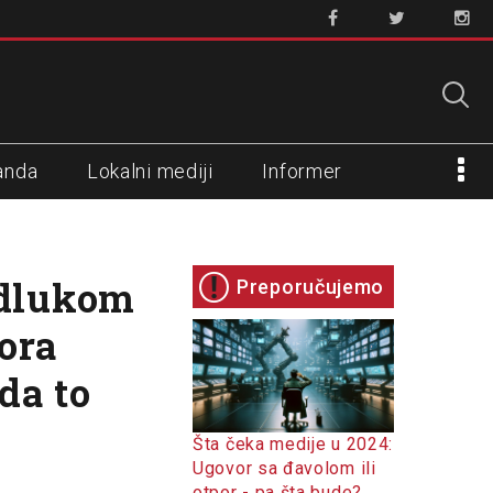
anda
Lokalni mediji
Informer
odlukom
Preporučujemo
vora
da to
Šta čeka medije u 2024:
Ugovor sa đavolom ili
otpor - pa šta bude?