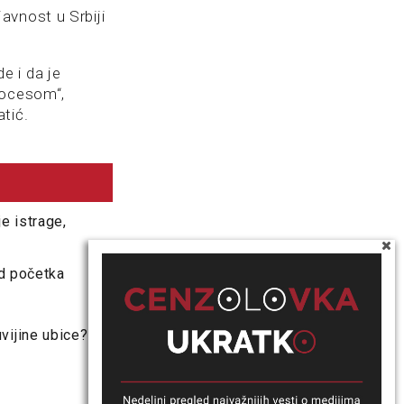
avnost u Srbiji
e i da je
rocesom“,
tić.
e istrage,
od početka
vijine ubice?