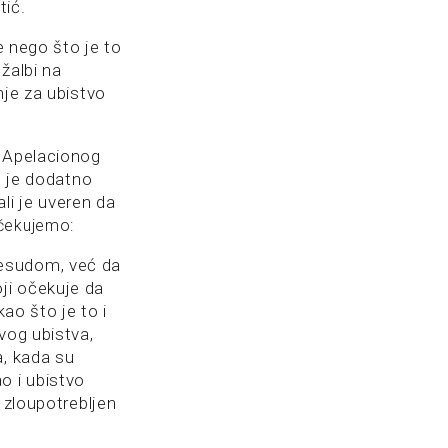
tić.
e nego što je to
žalbi na
nje za ubistvo
v Apelacionog
, je dodatno
ali je uveren da
očekujemo:
resudom, već da
ji očekuje da
kao što je to i
vog ubistva,
a, kada su
o i ubistvo
e zloupotrebljen