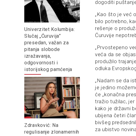
dogoditi puštanj
„Kao što je već o
bilo potrebno, k
rešenje o produža
Univerzitet Kolumbija:
Ćuruvije nepotre
Slučaj „Ćuruvija”
presedan, važan za
„Prvostepeno već
pitanja slobode
veća da se objasn
izražavanja,
produžilo trajanj
odgovornosti i
o
dluka Evropskog
istorijskog pamćenja
„Nadam se da is
je jedino možemo
će „konačna presud
tražio tužilac, 
kako je državni 
ubijena četiri č
bivšeg predsedni
Zdravković: Na
za ubistvo novin
regulisanje zlonamernih