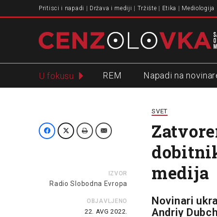
Pritisci i napadi
Država i mediji
Tržište
Etika
Mediologija
REM
Napadi na novinar
U fokusu
Slavko Ćuruvija
SVET
Zatvore
dobitni
medija
IZVOR
Radio Slobodna Evropa
Novinari ukr
OBJAVLJENO
Andriy Dubch
22. AVG 2022.