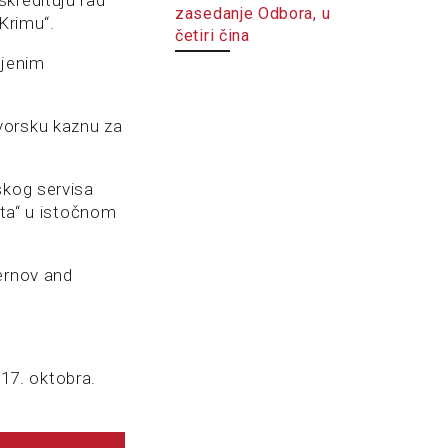
skredituju rad
zasedanje Odbora, u
Krimu“.
četiri čina
njenim
vorsku kaznu za
skog servisa
nta“ u istočnom
ernov and
17. oktobra.