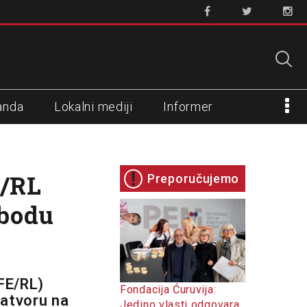
anda
Lokalni mediji
Informer
E/RL
Preporučujemo
obodu
FE/RL)
Fondacija Ćuruvija:
zatvoru na
Jedino vlasti odgovara