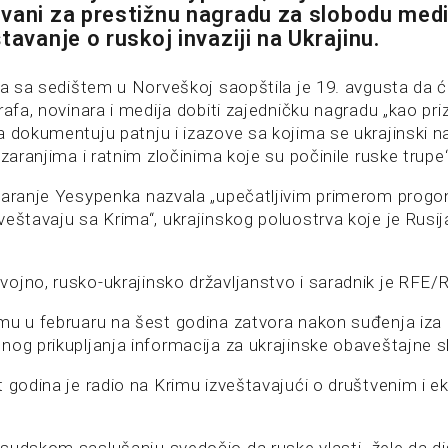
vani za prestižnu nagradu za slobodu medi
tavanje o ruskoj invaziji na Ukrajinu.
ija sa sedištem u Norveškoj saopštila je 19. avgusta da 
rafa, novinara i medija dobiti zajedničku nagradu „kao pri
a dokumentuju patnju i izazove sa kojima se ukrajinski 
azaranjima i ratnim zločinima koje su počinile ruske trupe“
varanje Yesypenka nazvala „upečatljivim primerom progon
eštavaju sa Krima“, ukrajinskog poluostrva koje je Rusij
ojno, rusko-ukrajinsko državljanstvo i saradnik je RFE/R
mu u februaru na šest godina zatvora nakon suđenja iza 
nog prikupljanja informacija za ukrajinske obaveštajne s
 godina je radio na Krimu izveštavajući o društvenim i 