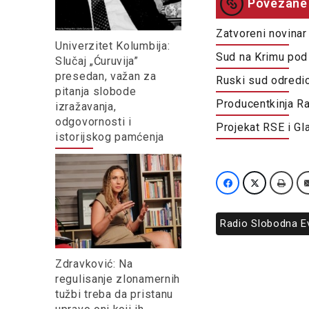
Povezane 
Zatvoreni novinar
Univerzitet Kolumbija:
Sud na Krimu pod
Slučaj „Ćuruvija”
presedan, važan za
Ruski sud odredi
pitanja slobode
Producentkinja Ra
izražavanja,
odgovornosti i
Projekat RSE i Gl
istorijskog pamćenja
Radio Slobodna E
Zdravković: Na
regulisanje zlonamernih
tužbi treba da pristanu