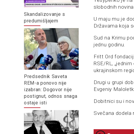
Yesypenko je na 
slobodnih novinar
Skandalizovanje s
U maju mu je do
predumišljajem
Državama koja se 
Sud na Krimu pod
jednu godinu.
Fritt Ord fondac
RSE/RL, „jednim o
ukrajinskom reg
Predsednik Saveta
Drugi u grupi do
REM-a ponovo nije
Evgeniy Maloletka
izabran: Dogovor nije
postignut, odnos snaga
Dobitnici su i n
ostaje isti
Svečana dodela n