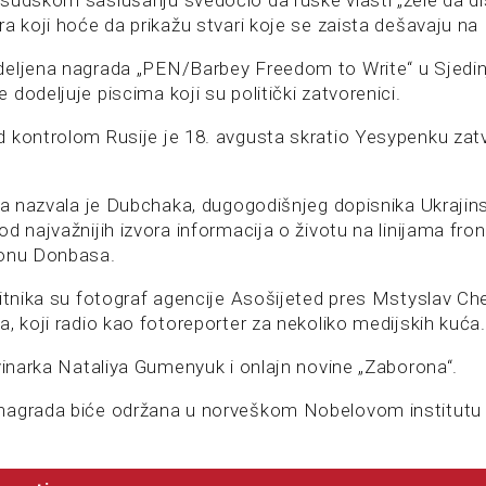
sudskom saslušanju svedočio da ruske vlasti „žele da di
a koji hoće da prikažu stvari koje se zaista dešavaju na 
deljena nagrada „PEN/Barbey Freedom to Write“ u Sjedi
dodeljuje piscima koji su politički zatvorenici.
 kontrolom Rusije je 18. avgusta skratio Yesypenku zat
ija nazvala je Dubchaka, dugogodišnjeg dopisnika Ukrajin
d najvažnijih izvora informacija o životu na linijama fro
ionu Donbasa.
bitnika su fotograf agencije Asošijeted pres Mstyslav Ch
, koji radio kao fotoreporter za nekoliko medijskih kuća.
ovinarka Nataliya Gumenyuk i onlajn novine „Zaborona“.
agrada biće održana u norveškom Nobelovom institutu 