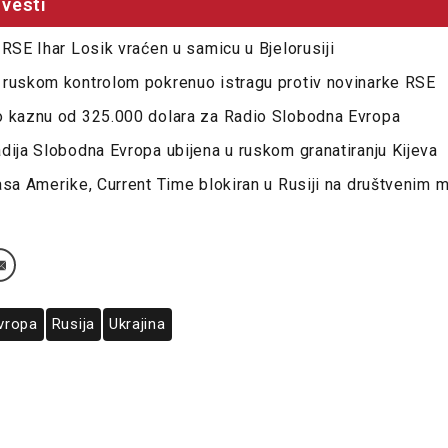
vesti
 RSE Ihar Losik vraćen u samicu u Bjelorusiji
 ruskom kontrolom pokrenuo istragu protiv novinarke RSE
o kaznu od 325.000 dolara za Radio Slobodna Evropa
dija Slobodna Evropa ubijena u ruskom granatiranju Kijeva
asa Amerike, Current Time blokiran u Rusiji na društvenim
vropa
Rusija
Ukrajina