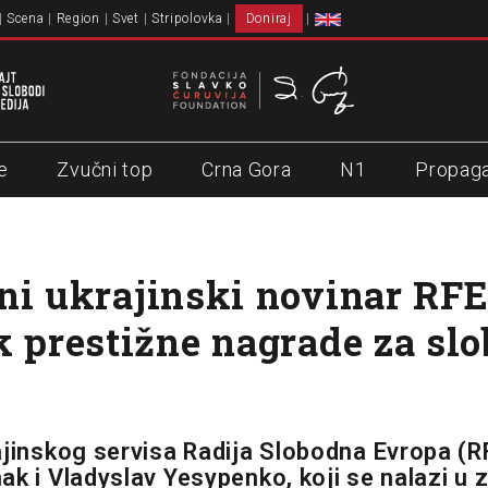
Scena
Region
Svet
Stripolovka
Doniraj
e
Zvučni top
Crna Gora
N1
Propag
ni ukrajinski novinar RF
k prestižne nagrade za sl
ajinskog servisa Radija Slobodna Evropa (R
ak i Vladyslav Yesypenko, koji se nalazi u 