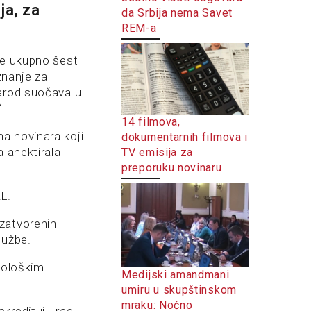
ja, za
da Srbija nema Savet
REM-a
će ukupno šest
znanje za
narod suočava u
.
14 filmova,
a novinara koji
dokumentarnih filmova i
a anektirala
TV emisija za
preporuku novinaru
L.
zatvorenih
lužbe.
ekološkim
Medijski amandmani
umiru u skupštinskom
mraku: Noćno