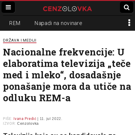
REM
Napadi na novinare
Zvučni top
Crna Gora
N1
DRŽAVA I MEDIJI
Nacionalne frekvencije: U
Propaganda
Lokalni mediji
elaboratima televizija „teče
Informer
Slavko Ćuruvija
med i mleko“, dosadašnje
ponašanje mora da utiče na
odluku REM-a
PIŠE:
Ivana Predić
| 11. jul 2022.
IZVOR:
Cenzolovka