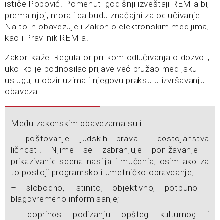
ističe Popović. Pomenuti godišnji izveštaji REM-a bi,
prema njoj, morali da budu značajni za odlučivanje.
Na to ih obavezuje i Zakon o elektronskim medijima,
kao i Pravilnik REM-a.
Zakon kaže: Regulator prilikom odlučivanja o dozvoli,
ukoliko je podnosilac prijave već pružao medijsku
uslugu, u obzir uzima i njegovu praksu u izvršavanju
obaveza.
Među zakonskim obavezama su i:
– poštovanje ljudskih prava i dostojanstva
ličnosti. Njime se zabranjuje ponižavanje i
prikazivanje scena nasilja i mučenja, osim ako za
to postoji programsko i umetničko opravdanje;
– slobodno, istinito, objektivno, potpuno i
blagovremeno informisanje;
– doprinos podizanju opšteg kulturnog i