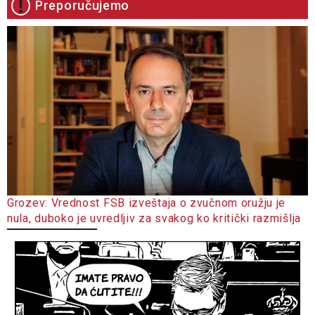
Preporučujemo
Grozev: Vrednost FSB izveštaja o zvučnom oružju je
nula, duboko je uvredljiv za svakog ko kritički razmišlja