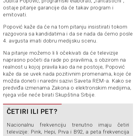
Judita Popović, programski elaborati, „fantastični“,
ostaje pitanje garancije da će takav program i
emitovati.
Popović kaže da će na tom pitanju insistirati tokom
razgovora sa kandidatima i da se nada da ćemo posle
4. avgusta imati dobru medijsku scenu.
Na pitanje možemo li li očekivati da će televizije
naprasno početi da rade po pravilima, s obzirom na
realnost u kojoj pravila kao da ne postoje, Popović
kaže da se uvek nada pozitivnim promenama, koje će
možda doneti i naredni sazivi Saveta REM-a. Kako se
predviđa izmenama Zakona o elektronskim medijima,
njega više neće birati Skupština Srbije.
ČETIRI ILI PET?
Nacionalnu frekvenciju trenutno imaju četiri
televizije: Pink, Hepi, Prva i B92, a peta frekvencija