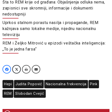
Šta to REM krije od građana: Objašnjenja odluka nema,
zapisnici sve skromniji, informacije i dokumenti
nedostupniji
Uprkos stalnom porastu nasilja i propagande, REM
kažnjava samo lokalne medije, nijednu nacionalnu
televiziju
REM i Željko Mitrović u epizodi veštačka inteligencija:
„To je jedna farsa“
Hepi
Judita Popović
Nacionalna frekvencija
Pink
REM
Slobodan Cvejić