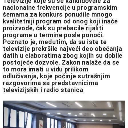
Televizije koje su se kandidovale za
nacionalne frekvencije u programskim
šemama za konkurs ponudile mnogo
kvalitetniji program od onog koji inače
proizvode, čak su prebacile rijaliti
programe u termine posle ponoći.
Poznato je, međutim, da su iste te
televizije prekršile najveći deo obećanja
datih u elaboratima zbog kojih su dobile
postojeće dozvole. Zakon nalaže da se
to mora imati u vidu prilikom
odlučivanja, koje počinje sutrašnjim
razgovorima sa predstavnicima
televizijskih i radio stanica