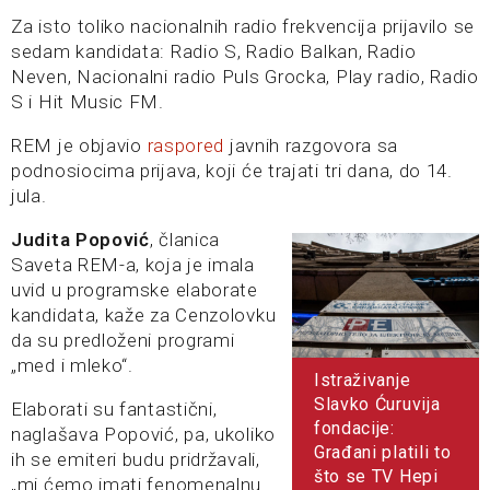
Za isto toliko nacionalnih radio frekvencija prijavilo se
sedam kandidata: Radio S, Radio Balkan, Radio
Neven, Nacionalni radio Puls Grocka, Play radio, Radio
S i Hit Music FM.
REM je objavio
raspored
javnih razgovora sa
podnosiocima prijava, koji će trajati tri dana, do 14.
jula.
Juditа Popović
, članica
Saveta REM-a, koja je imala
uvid u programske elaborate
kandidata, kaže za Cenzolovku
da su predloženi programi
„med i mleko“.
Istraživanje
Slavko Ćuruvija
Elaborati su fantastični,
fondacije:
naglašava Popović, pa, ukoliko
Građani platili to
ih se emiteri budu pridržavali,
što se TV Hepi
„mi ćemo imati fenomenalnu