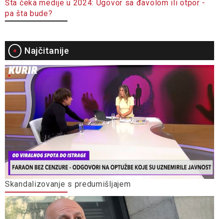
Šta čeka medije u 2024: Ugovor sa đavolom ili otpor -
pa šta bude?
Najčitanije
Skandalizovanje s predumišljajem