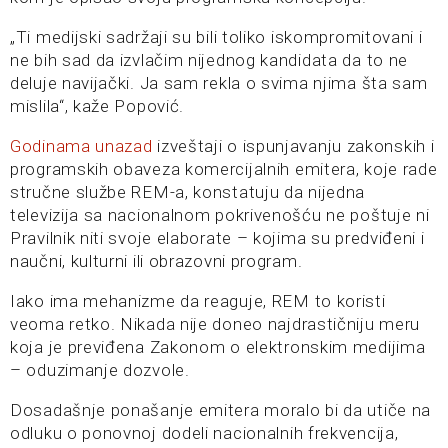
„Ti medijski sadržaji su bili toliko iskompromitovani i
ne bih sad da izvlačim nijednog kandidata da to ne
deluje navijački. Ja sam rekla o svima njima šta sam
mislila“, kaže Popović.
Godinama unazad
izveštaji o ispunjavanju zakonskih i
programskih obaveza komercijalnih emitera, koje rade
stručne službe REM-a, konstatuju da nijedna
televizija sa nacionalnom pokrivenošću ne poštuje ni
Pravilnik niti svoje elaborate – kojima su predviđeni i
naučni, kulturni ili obrazovni program.
Iako ima mehanizme da reaguje, REM to koristi
veoma retko. Nikada nije doneo najdrastičniju meru
koja je previđena Zakonom o elektronskim medijima
– oduzimanje dozvole.
Dosadašnje ponašanje emitera moralo bi da utiče na
odluku o ponovnoj dodeli nacionalnih frekvencija,