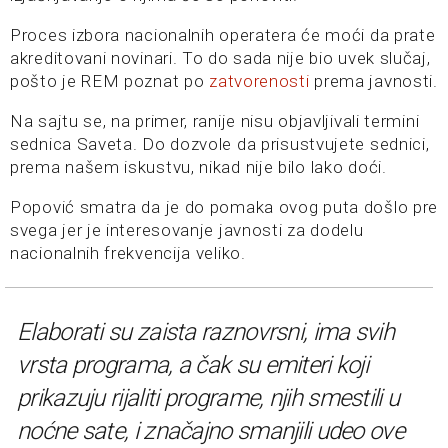
Proces izbora nacionalnih operatera će moći da prate
akreditovani novinari. To do sada nije bio uvek slučaj,
pošto je REM poznat po
zatvorenosti
prema javnosti.
Na sajtu se, na primer, ranije nisu objavljivali termini
sednica Saveta. Do dozvole da prisustvujete sednici,
prema našem iskustvu, nikad nije bilo lako doći.
Popović smatra da je do pomaka ovog puta došlo pre
svega jer je interesovanje javnosti za dodelu
nacionalnih frekvencija veliko.
Elaborati su zaista raznovrsni, ima svih
vrsta programa, a čak su emiteri koji
prikazuju rijaliti programe, njih smestili u
noćne sate, i značajno smanjili udeo ove