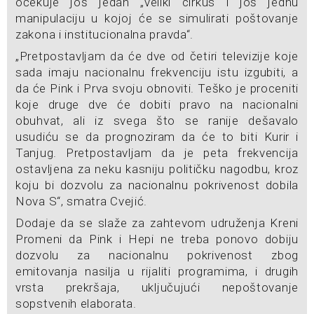
očekuje još jedan „veliki cirkus i još jednu
manipulaciju u kojoj će se simulirati poštovanje
zakona i institucionalna pravda“.
„Pretpostavljam da će dve od četiri televizije koje
sada imaju nacionalnu frekvenciju istu izgubiti, a
da će Pink i Prva svoju obnoviti. Teško je proceniti
koje druge dve će dobiti pravo na nacionalni
obuhvat, ali iz svega što se ranije dešavalo
usudiću se da prognoziram da će to biti Kurir i
Tanjug. Pretpostavljam da je peta frekvencija
ostavljena za neku kasniju političku nagodbu, kroz
koju bi dozvolu za nacionalnu pokrivenost dobila
Nova S“, smatra Cvejić.
Dodaje da se slaže za zahtevom udruženja Kreni
Promeni da Pink i Hepi ne treba ponovo dobiju
dozvolu za nacionalnu pokrivenost zbog
emitovanja nasilja u rijaliti programima, i drugih
vrsta prekršaja, uključujući nepoštovanje
sopstvenih elaborata.