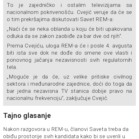
To je zajedničko i ostalim televizijama sa
nacionalnom pokrivenošću. Cvejić veruje da će se
o tim prekršajima diskutovati Savet REM-a:
„Naći će se neka oblanda u koju će biti upakovana
odluka da se zakon zaobiđe za bar dve od njih“.
Prema Cvejiću, uloga REM-a će i posle 4. avgusta
biti ista sve dok ne dođe do smene ove vlasti i
ponovnog jačanja nezavisnosti svih regulatornih
tela.
„Moguće je da će, uz velike pritiske civilnog
sektora i međunarodne zajednice, doći do toga da
bar jedna nezavisna TV stanica dobije pravo na
nacionalnu frekvenciju“, zaključuje Cvejić.
Tajno glasanje
Nakon razgovora u REM-u, članovi Saveta treba da
obiđu prostorije svih kandidata kako bi se uverili u