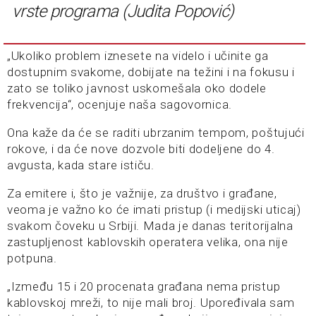
vrste programa (Judita Popović)
„Ukoliko problem iznesete na videlo i učinite ga
dostupnim svakome, dobijate na težini i na fokusu i
zato se toliko javnost uskomešala oko dodele
frekvencija“, ocenjuje naša sagovornica.
Ona kaže da će se raditi ubrzanim tempom, poštujući
rokove, i da će nove dozvole biti dodeljene do 4.
avgusta, kada stare ističu.
Za emitere i, što je važnije, za društvo i građane,
veoma je važno ko će imati pristup (i medijski uticaj)
svakom čoveku u Srbiji. Mada je danas teritorijalna
zastupljenost kablovskih operatera velika, ona nije
potpuna.
„Između 15 i 20 procenata građana nema pristup
kablovskoj mreži, to nije mali broj. Upoređivala sam