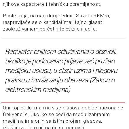
njihove kapacitete i tehničku opremljenost.
Posle toga, na narednoj sednici Saveta REM-a,
raspravljaće se o kandidatima i tajno glasati
zaokruživanjem po četiri televizije i radija.
Regulator prilikom odlučivanja o dozvoli,
ukoliko je podnosilac prijave već pružao
medijsku uslugu, u obzir uzima i njegovu
praksu u izvršavanju obaveza (Zakon o
elektronskim medijima)
Oni koji budu imali najviše glasova dobiće nacionalne
frekvencije. Ukoliko se desi da među izabranim
medijima ima onih sa istim brojem glasova,
izjašnjavanje o njima će se ponoviti.