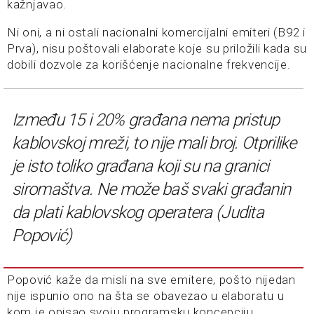
kažnjavao.
Ni oni, a ni ostali nacionalni komercijalni emiteri (B92 i
Prva), nisu poštovali elaborate koje su priložili kada su
dobili dozvole za korišćenje nacionalne frekvencije.
Između 15 i 20% građana nema pristup
kablovskoj mreži, to nije mali broj. Otprilike
je isto toliko građana koji su na granici
siromaštva. Ne može baš svaki građanin
da plati kablovskog operatera (Judita
Popović)
Popović kaže da misli na sve emitere, pošto nijedan
nije ispunio ono na šta se obavezao u elaboratu u
kom je opisao svoju programsku koncepciju.