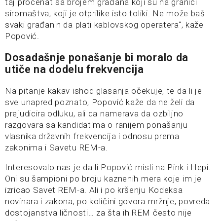
taj procenat sa brojem građana koji su na granici
siromaštva, koji je otprilike isto toliki. Ne može baš
svaki građanin da plati kablovskog operatera“, kaže
Popović.
Dosadašnje ponašanje bi moralo da
utiče na dodelu frekvencija
Na pitanje kakav ishod glasanja očekuje, te da li je
sve unapred poznato, Popović kaže da ne želi da
prejudicira odluku, ali da namerava da ozbiljno
razgovara sa kandidatima o ranijem ponašanju
vlasnika državnih frekvencija i odnosu prema
zakonima i Savetu REM-a.
Interesovalo nas je da li Popović misli na Pink i Hepi.
Oni su šampioni po broju kaznenih mera koje im je
izricao Savet REM-a. Ali i po kršenju Kodeksa
novinara i zakona, po količini govora mržnje, povreda
dostojanstva ličnosti… za šta ih REM često nije