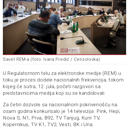
Savet REM-a (foto: Ivana Predić / Cenzolovka)
U Regulatornom telu za elektronske medije (REM) u
toku je proces dodele nacionalnih frekvencija, tokom
kojeg će sutra, 12. jula, početi razgovori sa
predstavnicima medija koji su se kandidovali.
Za četiri dozvole sa nacionalnom pokrivenošću na
osam godina konkurisalo je 14 televizija: Pink, Hepi,
Nova S, N1, Prva, B92, TV Tanjug, Kurir TV,
Kopernikus, TV K1, TV2, Vesti, BK i Una.