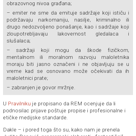
obrazovnog nivoa građana;
– emiter ne sme da emituje sadržaje koji ističu i
podržavaju narkomaniju, nasilje, kriminalno ili
drugo nedozvoljeno ponašanje, kao i sadržaje koji
zloupotrebljavaju lakovernost gledalaca i
slušalaca;
– sadržaji koji mogu da škode fizičkom,
mentalnom ili moralnom razvoju maloletnika
moraju biti jasno označeni i ne objavljuju se u
vreme kad se osnovano može očekivati da ih
maloletnici prate;
– zabranjen je govor mržnje.
U
Pravilniku
je propisano da REM ocenjuje da li
podnosilac prijave poštuje propise i profesionalne i
etičke medijske standarde.
Dakle – i pored toga što su, kako nam je prenela