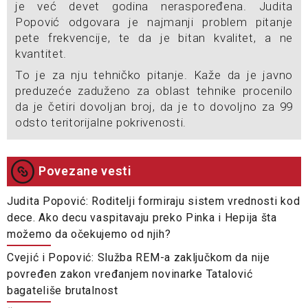
je već devet godina neraspoređena. Judita
Popović odgovara je najmanji problem pitanje
pete frekvencije, te da je bitan kvalitet, a ne
kvantitet.
To je za nju tehničko pitanje. Kaže da je javno
preduzeće zaduženo za oblast tehnike procenilo
da je četiri dovoljan broj, da je to dovoljno za 99
odsto teritorijalne pokrivenosti.
Povezane vesti
Judita Popović: Roditelji formiraju sistem vrednosti kod
dece. Ako decu vaspitavaju preko Pinka i Hepija šta
možemo da očekujemo od njih?
Cvejić i Popović: Služba REM-a zaključkom da nije
povređen zakon vređanjem novinarke Tatalović
bagateliše brutalnost