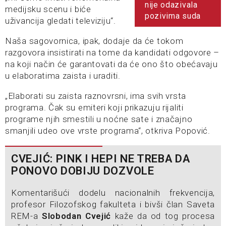
nije odazivala
medijsku scenu i biće
pozivima suda
uživancija gledati televiziju“.
Naša sagovornica, ipak, dodaje da će tokom
razgovora insistirati na tome da kandidati odgovore –
na koji način će garantovati da će ono što obećavaju
u elaboratima zaista i uraditi.
„Elaborati su zaista raznovrsni, ima svih vrsta
programa. Čak su emiteri koji prikazuju rijaliti
programe njih smestili u noćne sate i značajno
smanjili udeo ove vrste programa“, otkriva Popović.
CVEJIĆ: PINK I HEPI NE TREBA DA
PONOVO DOBIJU DOZVOLE
Komentarišući dodelu nacionalnih frekvencija,
profesor Filozofskog fakulteta i bivši član Saveta
REM-a
Slobodan Cvejić
kaže da od tog procesa