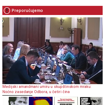
Preporučujemo
Medijski amandmani umiru u skupštinskom mraku:
Noćno zasedanje Odbora, u četiri čina