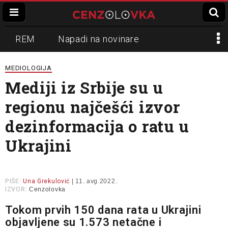
REM
Napadi na novinare
Zvučni top
Crna Gora
N1
MEDIOLOGIJA
Mediji iz Srbije su u
Propaganda
Lokalni mediji
regionu najčešći izvor
Informer
Slavko Ćuruvija
dezinformacija o ratu u
Ukrajini
PIŠE:
Una Grekulović
| 11. avg 2022.
IZVOR:
Cenzolovka
Tokom prvih 150 dana rata u Ukrajini
objavljene su 1.573 netačne i