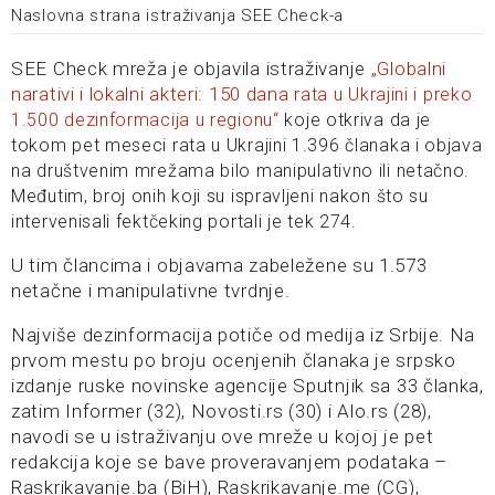
Naslovna strana istraživanja SEE Check-a
SEE Check mreža je objavila istraživanje
„Globalni
narativi i lokalni akteri: 150 dana ra
ta u Ukrajini i preko
1.500 dezinformacija u regionu“
koje otkriva da je
tokom pet meseci rata u Ukrajini 1.396 članaka i objava
na društvenim mrežama bilo manipulativno ili netačno.
Međutim, broj onih koji su ispravljeni nakon što su
intervenisali fektčeking portali je tek 274.
U tim člancima i objavama zabeležene su 1.573
netačne i manipulativne tvrdnje.
Najviše dezinformacija potiče od medija iz Srbije. Na
prvom mestu po broju ocenjenih članaka je srpsko
izdanje ruske novinske agencije Sputnjik sa 33 članka,
zatim Informer (32), Novosti.rs (30) i Alo.rs (28),
navodi se u istraživanju ove mreže u kojoj je pet
redakcija koje se bave proveravanjem podataka –
Raskrikavanje.ba (BiH), Raskrikavanje.me (CG),