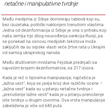
netačne i manipulativne tvrdnje
Među medijima iz Srbije dominiraju tabloidi koji su,
bez izuzetaka, politički naklonjeni trenutnim vlastima.
Jedna od dezinformacija iz Srbije je ona o pritisku koji
naša zemlja trpi zbog neuvođenja sankcija Rusiji, pa
se ponekad na osnovu medijskih tekstova može
zaključiti da su srpske vlasti veće žrtve rata u Ukrajini
od samog ukrajinskog naroda.
Među društvenim mrežama Fejsbuk prednjači sa
najvećim brojem dezinformatora, sa 217 izvora.
Kada je reč o tipovima manipulacije, najčešća je
„lažna vest”, koja se javlja kroz dve različite ocene –
„lažna vest” kada su u pitanju netačne tvrdnje i
„prenošenje lažne vesti” kada je u pitanju prenošenje
iste tvrdnje u drugim izvorima. Ova vrsta manipulacije
zabeležena je više od 640 puta.