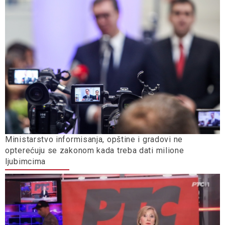
Ministarstvo informisanja, opštine i gradovi ne
opterećuju se zakonom kada treba dati milione
ljubimcima