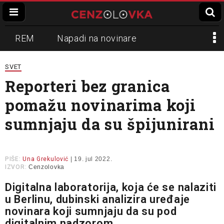
REM
Napadi na novinare
Zvučni top
Crna Gora
N1
SVET
Reporteri bez granica
Propaganda
Lokalni mediji
pomažu novinarima koji
Informer
Slavko Ćuruvija
sumnjaju da su špijunirani
PIŠE:
Una Grekulović
| 19. jul 2022.
IZVOR:
Cenzolovka
Digitalna laboratorija, koja će se nalaziti
u Berlinu, dubinski analizira uređaje
novinara koji sumnjaju da su pod
digitalnim nadzorom