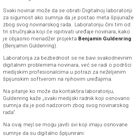
Svaki novinar može da se obrati Digitalnoj laboratoriji
za sigurnost ako sumnja da je postao meta špijunaže
zbog svog novinarskog rada. Laboratoriju čini tim od
tri stručnjaka koji će ispitivati uređaje novinara, kako
je objasnio menadžer projekta
Benjamin Guldenring
(Benjamin Güldenring).
Laboratorija za bezbednost se ne bavi svakodnevnim
digitalnim problemima novinara, već se radi o podršci
medijskim profesionalcima u potrazi za neželjenim
špijunskim softverom na njihovim uređajima.
Na pitanje ko može da kontaktira laboratoriju,
Guldenring kaže „svaki medijski radnik koji osnovano
sumnja da je pod nadzorom zbog svog novinarskog
rada“.
Na ovaj mejl se mogu javiti svi koji imaju osnovane
sumnje da su digitalno špijunirani: