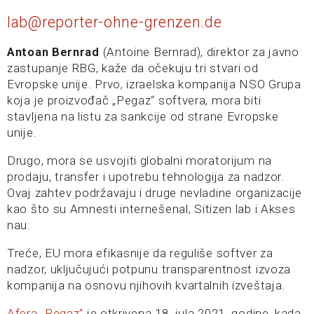
lab@reporter-ohne-grenzen.de
Antoan Bernrad
(Antoine Bernrad), direktor za javno
zastupanje RBG, kaže da očekuju tri stvari od
Evropske unije. Prvo, izraelska kompanija NSO Grupa
koja je proizvođač „Pegaz“ softvera, mora biti
stavljena na listu za sankcije od strane Evropske
unije.
Drugo, mora se usvojiti globalni moratorijum na
prodaju, transfer i upotrebu tehnologija za nadzor.
Ovaj zahtev podržavaju i druge nevladine organizacije
kao što su Amnesti internešenal, Sitizen lab i Akses
nau.
Treće, EU mora efikasnije da reguliše softver za
nadzor, uključujući potpunu transparentnost izvoza
kompanija na osnovu njihovih kvartalnih izveštaja.
Afera „Pegaz“
je otkrivena 18. jula 2021. godine, kada