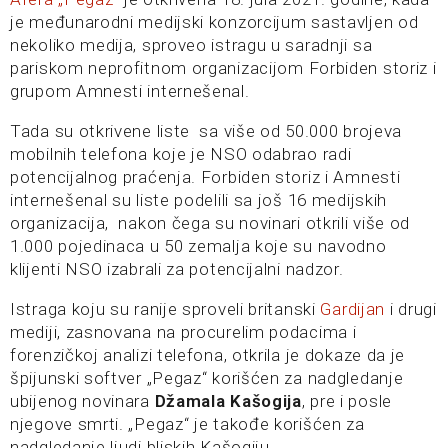
je međunarodni medijski konzorcijum sastavljen od
nekoliko medija, sproveo istragu u saradnji sa
pariskom neprofitnom organizacijom Forbiden storiz i
grupom Amnesti internešenal.
Tada su otkrivene liste sa više od 50.000 brojeva
mobilnih telefona koje je NSO odabrao radi
potencijalnog praćenja. Forbiden storiz i Amnesti
internešenal su liste podelili sa još 16 medijskih
organizacija, nakon čega su novinari otkrili više od
1.000 pojedinaca u 50 zemalja koje su navodno
klijenti NSO izabrali za potencijalni nadzor.
Istraga koju su ranije sproveli britanski
Gardijan
i drugi
mediji, zasnovana na procurelim podacima i
forenzičkoj analizi telefona, otkrila je dokaze da je
špijunski softver „Pegaz“ korišćen za nadgledanje
ubijenog novinara
Džamala Kašogija
, pre i posle
njegove smrti. „Pegaz“ je takođe korišćen za
nadgledanje ljudi bliskih Kašogiju.