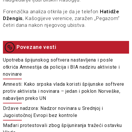
Forenzička analiza otkrila je da je telefon
Hatidže
Džengis
, Kašogijeve verenice, zaražen „Pegazom“
četiri dana nakon njegovog ubistva.
Povezane vesti
Upotreba špijunskog softvera nastavljena i posle
otkrića Amnestija da policija i BIA nadziru aktiviste i
novinare
Amnesti: Kako srpska vlada koristi špijunske softvere
protiv aktivista i novinara – jedan i poklon Norveške,
nabavljen preko UN
Države nadzora: Nadzor novinara u Srednjoj i
Jugoistočnoj Evropi bez kontrole
Mađari protestovali zbog špijuniranja tražeći ostavku