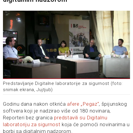
Predstavljanje Digitalne laboratorije za sigurnost (foto:
snimak ekrana, Jujtjub)
Godinu dana nakon otkrića
afere „Pegaz“
, špijunskog
softvera koji je nadzirao više od 180 novinara,
Reporteri bez granica
predstavili su Digitalnu
laboratoriju za sigurnost
koja će pomoći novinarima u
borbi sa digitalnim nadzorom.